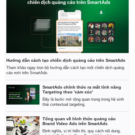
Hướng dẫn cách tạo chiến dịch quảng cáo trên SmartAds
Tham khảo ngay trọn bộ hướng dẫn cách tạo một chiến dịch quảng
cáo mới trên SmartAds.
Thế giới
Multimedia
SmartAds chính thức ra mắt tính năng
Targeting theo 'cảm xúc'
Quan sát
Video
Đây là bước mở rộng quan trọng trong hệ sinh
Cuộc sống đó đây
Ảnh
thái contextual targeting.
Hồ sơ
E-Magazine
Infographic
Tổng quan về hình thức quảng cáo
Brand Video Ads trên SmartAds
Định nghĩa, vị trí hiển thị, quy cách nội dung,