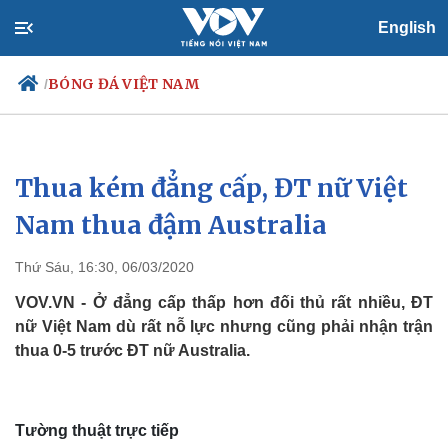
English
BÓNG ĐÁ VIỆT NAM
/
Thua kém đẳng cấp, ĐT nữ Việt
Chính trị
Xã hội
Đảng
Tin 24h
Nam thua đậm Australia
Tổ chức nhân sự
Dự báo thời tiết
Quốc hội
Giáo dục
Thứ Sáu, 16:30, 06/03/2020
Nhận diện sự thật
Dấu ấn VOV
Việc làm
VOV.VN - Ở đẳng cấp thấp hơn đối thủ rất nhiều, ĐT
Biển đảo
nữ Việt Nam dù rất nỗ lực nhưng cũng phải nhận trận
thua 0-5 trước ĐT nữ Australia.
Tường thuật trực tiếp