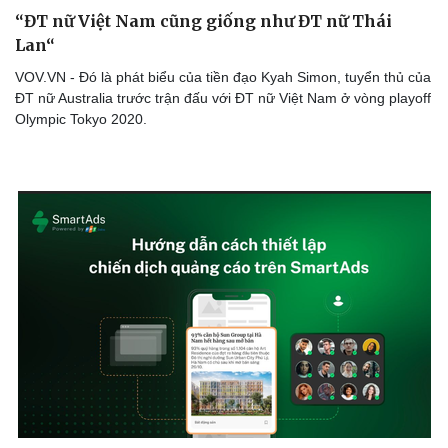
“ĐT nữ Việt Nam cũng giống như ĐT nữ Thái
Lan“
Doanh nghiệp
Công nghệ
VOV.VN - Đó là phát biểu của tiền đạo Kyah Simon, tuyển thủ của
Thông tin doanh nghiệp
Sành điệu
ĐT nữ Australia trước trận đấu với ĐT nữ Việt Nam ở vòng playoff
Doanh nghiệp 24h
Tin Công nghệ
Olympic Tokyo 2020.
Doanh nhân
Trải nghiệm
Vì cộng đồng
Chuyển đổi số