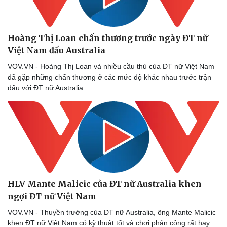
Bóng đá
Ô tô
Lịch thi đấu bóng đá
Xe máy
Thế giới thể thao
Tư vấn
Hoàng Thị Loan chấn thương trước ngày ĐT nữ
eSports
Việt Nam đấu Australia
Hậu trường
VOV.VN - Hoàng Thị Loan và nhiều cầu thủ của ĐT nữ Việt Nam
đã gặp những chấn thương ở các mức độ khác nhau trước trận
đấu với ĐT nữ Australia.
HLV Mante Malicic của ĐT nữ Australia khen
ngợi ĐT nữ Việt Nam
VOV.VN - Thuyền trưởng của ĐT nữ Australia, ông Mante Malicic
khen ĐT nữ Việt Nam có kỹ thuật tốt và chơi phản công rất hay.