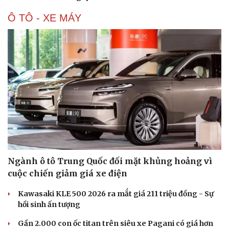
Ô TÔ - XE MÁY
Văn hóa
Giải trí
Sân khấu - Điện ảnh
Nghệ sĩ
Văn học
Thời trang
Ngành ô tô Trung Quốc đối mặt khủng hoảng vì
Âm nhạc
Sao Việt
cuộc chiến giảm giá xe điện
Di sản
Kawasaki KLE 500 2026 ra mắt giá 211 triệu đồng - Sự
hồi sinh ấn tượng
Gần 2.000 con ốc titan trên siêu xe Pagani có giá hơn