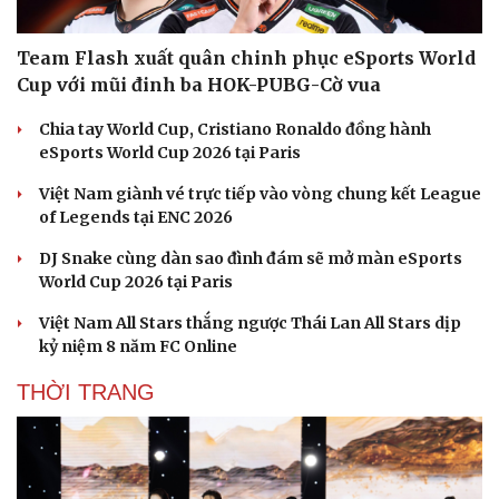
Team Flash xuất quân chinh phục eSports World
Cup với mũi đinh ba HOK-PUBG-Cờ vua
Chia tay World Cup, Cristiano Ronaldo đồng hành
Sức khỏe
Đời sống
eSports World Cup 2026 tại Paris
Dinh dưỡng - món ngon
Nhà đẹp
Cây thuốc
Blog
Việt Nam giành vé trực tiếp vào vòng chung kết League
Sản phụ khoa
Tình yêu - Gia đình
of Legends tại ENC 2026
Nhi khoa
Nam khoa
DJ Snake cùng dàn sao đình đám sẽ mở màn eSports
Làm đẹp - giảm cân
World Cup 2026 tại Paris
Phòng mạch online
Việt Nam All Stars thắng ngược Thái Lan All Stars dịp
Ăn sạch sống khỏe
kỷ niệm 8 năm FC Online
THỜI TRANG