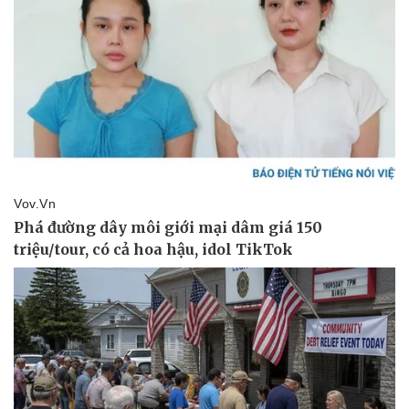
Kinh tế
Thị trường
Bất động sản
Giá vàng
Khởi nghiệp
Tiêu dùng
Tỷ giá
Chứng khoán
Giá cà phê