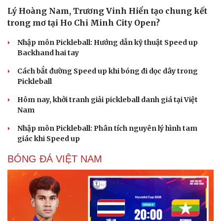
Lý Hoàng Nam, Trương Vinh Hiển tạo chung kết
trong mơ tại Ho Chi Minh City Open?
Nhập môn Pickleball: Hướng dẫn kỹ thuật Speed up
Backhand hai tay
Cách bắt đường Speed up khi bóng đi dọc dây trong
Pickleball
Hôm nay, khởi tranh giải pickleball danh giá tại Việt
Nam
Nhập môn Pickleball: Phân tích nguyên lý hình tam
giác khi Speed up
Du lịch
Podcast
BÓNG ĐÁ VIỆT NAM
Tư vấn
Câu chuyện thời sự
Săn Tour
Đọc truyện đêm khuya
check-in
Cửa sổ tình yêu
Kể chuyện cho bé
Hạt giống tâm hồn