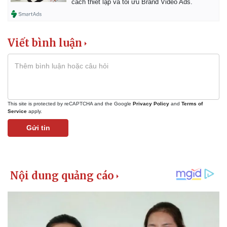
cách thiết lập và tối ưu Brand Video Ads.
Viết bình luận
This site is protected by reCAPTCHA and the Google
Privacy Policy
and
Terms of
Service
apply.
Gửi tin