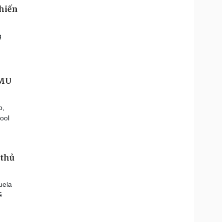
chiến
g
 MU
p,
ool
 thủ
uela
ế