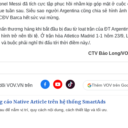
Lionel Messi đã tích cực tập phục hồi nhằm kịp góp mặt ở cuộ
ue tuần sau. Siêu sao người Argentina cũng chia sẻ hình ảnh 
c CĐV Barca hết sức vui mừng.
hấn thương háng khi bắt đầu bị đau từ loạt trận của ĐT Argenti
hình trở nên tồi tệ. Ở trận hòa Atletico Madrid 1-1 hôm 23/9, 
à buộc phải nghỉ thi đấu tới thời điềm này./.
CTV Bảo Long/VO
 dõi VOV.VN trên
Thêm VOV trên Goo
 cáo Native Article trên hệ thống SmartAds
u để nắm vị trí, quy cách nội dung, cách thiết lập và tối ưu.