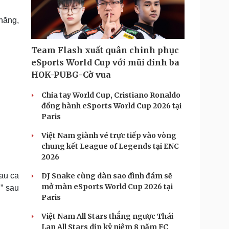
Doanh nghiệp 24h
Tin Công nghệ
Doanh nhân
Trải nghiệm
 năng,
ì cộng đồng
Chuyển đổi số
Team Flash xuất quân chinh phục
u lịch
Podcast
eSports World Cup với mũi đinh ba
Tư vấn
Câu chuyện thời sự
HOK-PUBG-Cờ vua
Săn Tour
Đọc truyện đêm khuya
heck-in
Cửa sổ tình yêu
Chia tay World Cup, Cristiano Ronaldo
Kể chuyện cho bé
đồng hành eSports World Cup 2026 tại
Hạt giống tâm hồn
Paris
Việt Nam giành vé trực tiếp vào vòng
chung kết League of Legends tại ENC
2026
sau ca
DJ Snake cùng dàn sao đình đám sẽ
mở màn eSports World Cup 2026 tại
h” sau
Paris
Việt Nam All Stars thắng ngược Thái
Lan All Stars dịp kỷ niệm 8 năm FC