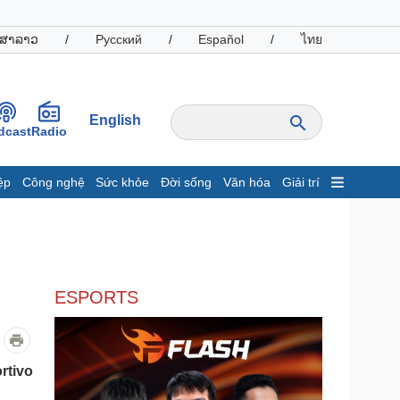
ສາລາວ
/
Русский
/
Español
/
ไทย
English
dcast
Radio
ệp
Công nghệ
Sức khỏe
Đời sống
Văn hóa
Giải trí
inh tế
Thị trường
ất động sản
Giá vàng
hởi nghiệp
Tiêu dùng
Tỷ giá
ESPORTS
Chứng khoán
Giá cà phê
oanh nghiệp
Công nghệ
rtivo
hông tin doanh nghiệp
Sành điệu