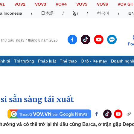
V1
VOV2
VOV3
VOV4
VOV5
VOV6
VOV GT
a Indonesia
/
日本語
/
ខ្មែរ
/
한국어
/
ພາ
Thứ Sáu, ngày 7 tháng 8 năm 2026
Po
inh tế
Thị trường
Pháp luật
Thể thao
Ô tô - Xe máy
Doanh nghi
Thế giới
Multimedia
K
Quan sát
Video
B
Cuộc sống đó đây
Ảnh
K
Hồ sơ
E-Magazine
si sẵn sàng tái xuất
Infographic
Thể thao
Ô tô - Xe máy
D
thường và có thể trở lại thi đấu cùng Barca, ở trận gặp Depo
Bóng đá
Ô tô
T