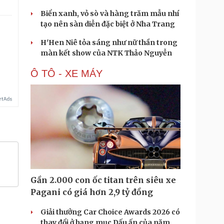
Biển xanh, vỏ sò và hàng trăm mẫu nhí
tạo nên sàn diễn đặc biệt ở Nha Trang
H'Hen Niê tỏa sáng như nữ thần trong
màn kết show của NTK Thảo Nguyễn
Ô TÔ - XE MÁY
Gần 2.000 con ốc titan trên siêu xe
Pagani có giá hơn 2,9 tỷ đồng
Giải thưởng Car Choice Awards 2026 có
thay đổi ở hạng mục Dấu ấn của năm