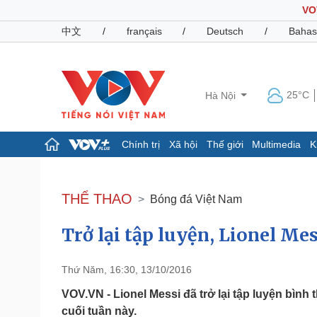
VO
中文
/
français
/
Deutsch
/
Bahas
25°C
Hà Nội
Chính trị
Xã hội
Thế giới
Multimedia
K
Chính trị
Xã hội
Đảng
Tin 24h
THỂ THAO
Bóng đá Việt Nam
Tổ chức nhân sự
Dự báo thời tiết
Quốc hội
Giáo dục
Trở lại tập luyện, Lionel Mes
Nhận diện sự thật
Dấu ấn VOV
Việc làm
Biển đảo
Thứ Năm, 16:30, 13/10/2016
Pháp luật
Quân sự - Quốc phòng
VOV.VN - Lionel Messi đã trở lại tập luyện bình 
Vụ án
Vũ khí
cuối tuần này.