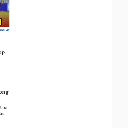
rong
Veron
ức.