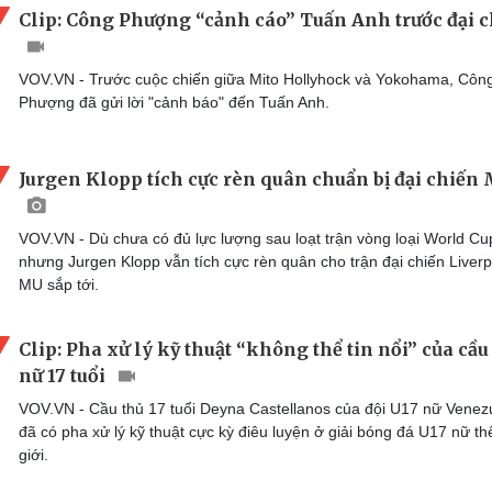
Clip: Công Phượng “cảnh cáo” Tuấn Anh trước đại 
VOV.VN - Trước cuộc chiến giữa Mito Hollyhock và Yokohama, Côn
Phượng đã gửi lời "cảnh báo" đến Tuấn Anh.
Jurgen Klopp tích cực rèn quân chuẩn bị đại chiến
VOV.VN - Dù chưa có đủ lực lượng sau loạt trận vòng loại World Cu
nhưng Jurgen Klopp vẫn tích cực rèn quân cho trận đại chiến Liverp
MU sắp tới.
Clip: Pha xử lý kỹ thuật “không thể tin nổi” của cầu
nữ 17 tuổi
VOV.VN - Cầu thủ 17 tuổi Deyna Castellanos của đội U17 nữ Venez
đã có pha xử lý kỹ thuật cực kỳ điêu luyện ở giải bóng đá U17 nữ th
giới.