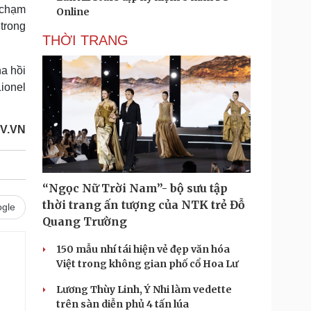
c chạm
Online
trong
THỜI TRANG
na hồi
Lionel
V.VN
“Ngọc Nữ Trời Nam”- bộ sưu tập
thời trang ấn tượng của NTK trẻ Đỗ
gle
Quang Trường
150 mẫu nhí tái hiện vẻ đẹp văn hóa
Việt trong không gian phố cổ Hoa Lư
Lương Thùy Linh, Ý Nhi làm vedette
trên sàn diễn phủ 4 tấn lúa