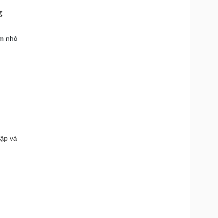
g
em nhỏ
lập và