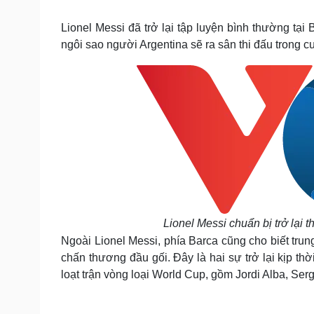
Tin nóng
Việt Nam
Tư vấn luật
Phân tích
Lionel Messi đã trở lại tập luyện bình thường tại
ngôi sao người Argentina sẽ ra sân thi đấu trong cu
Sức khỏe
Đời sống
Dinh dưỡng - món ngon
Nhà đẹp
Cây thuốc
Blog
Sản phụ khoa
Tình yêu - Gia đình
Nhi khoa
Nam khoa
Làm đẹp - giảm cân
Phòng mạch online
Ăn sạch sống khỏe
Cải chính
Lionel Messi chuẩn bị trở lại t
Ngoài Lionel Messi, phía Barca cũng cho biết trun
chấn thương đầu gối. Đây là hai sự trở lại kịp th
loạt trận vòng loại World Cup, gồm Jordi Alba, Ser