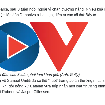
Lịch thi đấu bóng đá
Xe máy
Thế giới thể thao
Tư vấn
 Barca, sau 3 tuần ngồi ngoài vì chấn thương háng. Nhiều khả
eSports
V
ộc tiếp đón Deportivo ở La Liga, diễn ra vào tối thứ Bảy tới.
Hậu trường
Văn hóa
Giải trí
D
Sân khấu - Điện ảnh
Nghệ sĩ
Văn học
Thời trang
Âm nhạc
Sao Việt
c
Di sản
hi đấu, sau 3 tuần phải làm khán giả. (Ảnh: Getty)
g vệ Samuel Umtiti đã có thể “nuốt” trọn giáo án thường nhật, 
ời, khi đội bóng xứ Catalan vừa tiếp nhận một loạt “thương bin
gi Roberto và Jasper Cillessen.