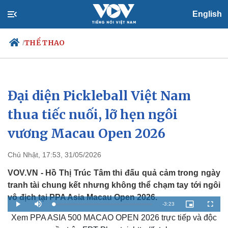
English
THỂ THAO
/
Đại diện Pickleball Việt Nam
Chính trị
Xã hội
Đảng
Tin 24h
thua tiếc nuối, lỡ hẹn ngôi
Tổ chức nhân sự
Dự báo thời tiết
vương Macau Open 2026
Quốc hội
Giáo dục
Nhận diện sự thật
Dấu ấn VOV
Việc làm
Chủ Nhật, 17:53, 31/05/2026
Biển đảo
VOV.VN - Hồ Thị Trúc Tâm thi đấu quả cảm trong ngày
tranh tài chung kết nhưng không thể chạm tay tới ngôi
vô địch tại PPA Asia Macau Open 2026.
R
-
3:23
L
P
M
P
F
o
l
u
i
u
a
Xem PPA ASIA 500 MACAO OPEN 2026 trực tiếp và độc
a
t
c
l
e
d
y
e
t
l
e
u
s