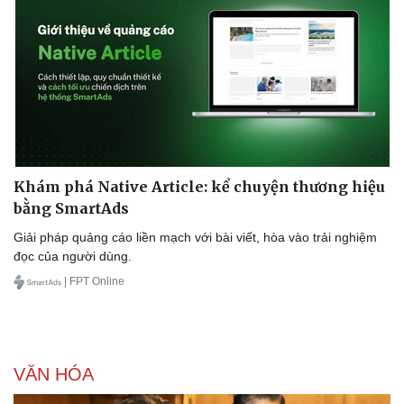
Doanh nghiệp
Công nghệ
Thông tin doanh nghiệp
Sành điệu
Doanh nghiệp 24h
Tin Công nghệ
Doanh nhân
Trải nghiệm
Vì cộng đồng
Chuyển đổi số
Khám phá Native Article: kể chuyện thương hiệu
bằng SmartAds
Giải pháp quảng cáo liền mạch với bài viết, hòa vào trải nghiệm
đọc của người dùng.
| FPT Online
VĂN HÓA