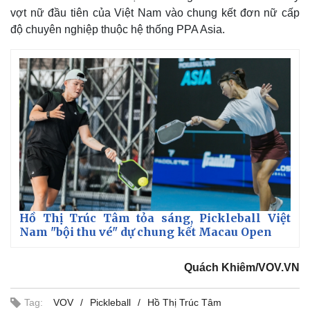
vợt nữ đầu tiên của Việt Nam vào chung kết đơn nữ cấp
độ chuyên nghiệp thuộc hệ thống PPA Asia.
Thế giới
Multimedia
Hồ Thị Trúc Tâm tỏa sáng, Pickleball Việt
Quan sát
Video
Nam "bội thu vé" dự chung kết Macau Open
Cuộc sống đó đây
Ảnh
Hồ sơ
E-Magazine
Infographic
Quách Khiêm/VOV.VN
Tag:
VOV
Pickleball
Hồ Thị Trúc Tâm