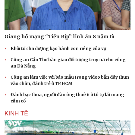
Hạt giống tâm hồn
Giang hồ mạng “Tiến Bịp” lĩnh án 8 năm tù
Khởi tố cha dượng bạo hành con riêng của vợ
Công an Cần Thơ bàn giao đối tượng truy nã cho công
an Đà Nẵng
Công an làm việc với bảo mẫu trong video bắn dây thun
vào chân, đánh trẻ ở TP.HCM
Đánh bạc thua, người đàn ông thuê 6 ô tô tự lái mang
cầm cố
KINH TẾ