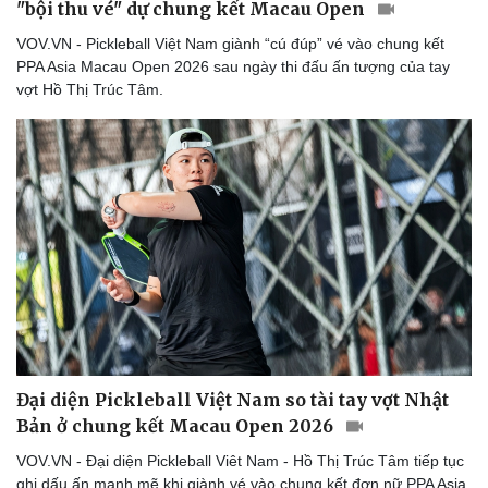
"bội thu vé" dự chung kết Macau Open
Thể thao
Ô tô - Xe máy
VOV.VN - Pickleball Việt Nam giành “cú đúp” vé vào chung kết
Bóng đá
Ô tô
PPA Asia Macau Open 2026 sau ngày thi đấu ấn tượng của tay
Lịch thi đấu bóng đá
Xe máy
vợt Hồ Thị Trúc Tâm.
Thế giới thể thao
Tư vấn
eSports
Hậu trường
Đại diện Pickleball Việt Nam so tài tay vợt Nhật
Bản ở chung kết Macau Open 2026
VOV.VN - Đại diện Pickleball Viêt Nam - Hồ Thị Trúc Tâm tiếp tục
ghi dấu ấn mạnh mẽ khi giành vé vào chung kết đơn nữ PPA Asia