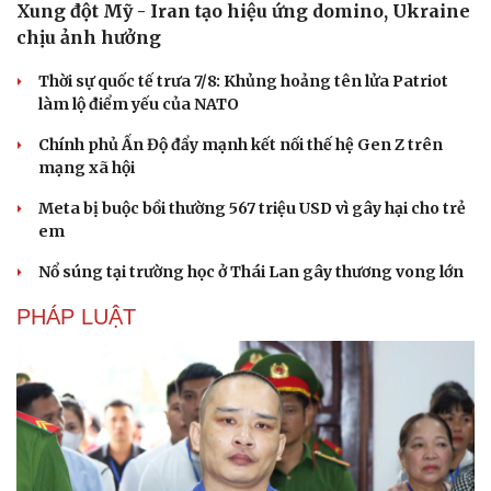
Xung đột Mỹ - Iran tạo hiệu ứng domino, Ukraine
chịu ảnh hưởng
Thời sự quốc tế trưa 7/8: Khủng hoảng tên lửa Patriot
làm lộ điểm yếu của NATO
Chính phủ Ấn Độ đẩy mạnh kết nối thế hệ Gen Z trên
mạng xã hội
Meta bị buộc bồi thường 567 triệu USD vì gây hại cho trẻ
em
Nổ súng tại trường học ở Thái Lan gây thương vong lớn
PHÁP LUẬT
Du lịch
Podcast
Tư vấn
Câu chuyện thời sự
Săn Tour
Đọc truyện đêm khuya
check-in
Cửa sổ tình yêu
Kể chuyện cho bé