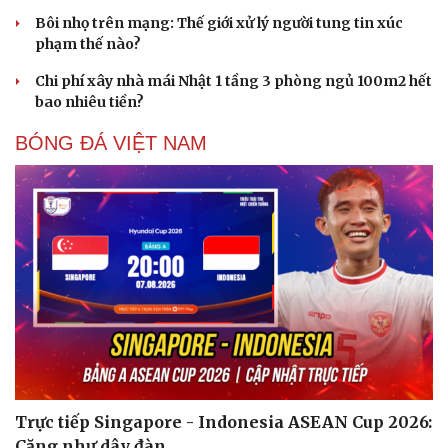
Bôi nhọ trên mạng: Thế giới xử lý người tung tin xúc
phạm thế nào?
Chi phí xây nhà mái Nhật 1 tầng 3 phòng ngủ 100m2 hết
bao nhiêu tiền?
BÓNG ĐÁ VIỆT NAM
Sức khỏe
Đời sống
Dinh dưỡng - món ngon
Nhà đẹp
Cây thuốc
Blog
Sản phụ khoa
Tình yêu - Gia đình
Nhi khoa
Nam khoa
Làm đẹp - giảm cân
Phòng mạch online
Ăn sạch sống khỏe
Trực tiếp Singapore - Indonesia ASEAN Cup 2026:
Căng như dây đàn