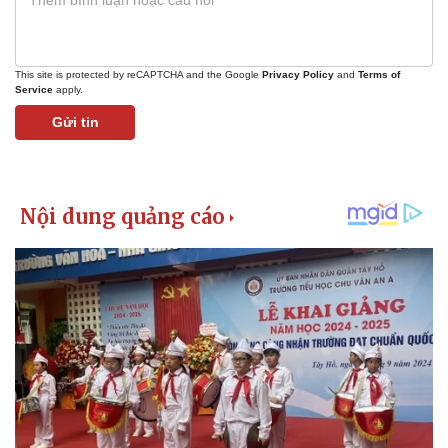
This site is protected by reCAPTCHA and the Google
Privacy Policy
and
Terms of
Service
apply.
Gửi tin
Kinh tế
Thị trường
Bất động sản
Giá vàng
Khởi nghiệp
Tiêu dùng
Tỷ giá
Chứng khoán