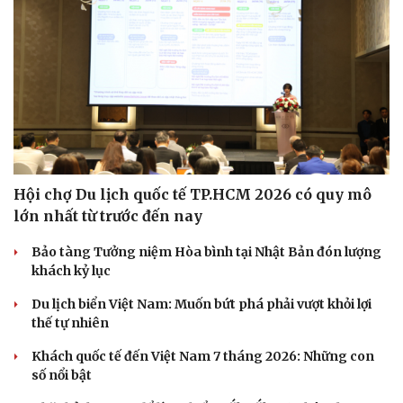
Hội chợ Du lịch quốc tế TP.HCM 2026 có quy mô
lớn nhất từ trước đến nay
Bảo tàng Tưởng niệm Hòa bình tại Nhật Bản đón lượng
Văn hóa
Giải trí
khách kỷ lục
Sân khấu - Điện ảnh
Nghệ sĩ
Du lịch biển Việt Nam: Muốn bứt phá phải vượt khỏi lợi
Văn học
Thời trang
thế tự nhiên
Âm nhạc
Sao Việt
Di sản
Khách quốc tế đến Việt Nam 7 tháng 2026: Những con
số nổi bật