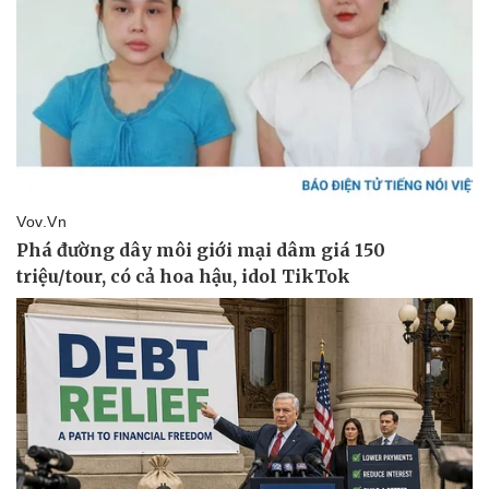
Vụ án
Vũ khí
Tin nóng
Việt Nam
Tư vấn luật
Phân tích