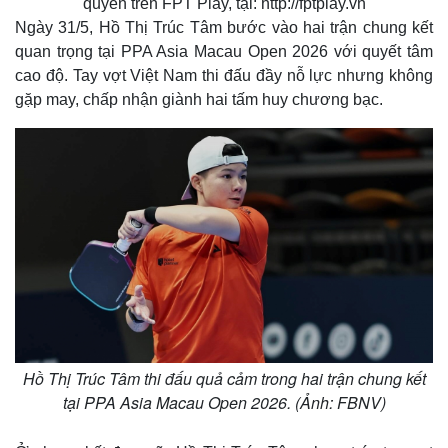
quyền trên FPT Play, tại: http://fptplay.vn
d
r
c
m
:
e
r
Ngày 31/5, Hồ Thị Trúc Tâm bước vào hai trận chung kết
2
-
e
.
i
e
a
4
n
n
quan trọng tại PPA Asia Macau Open 2026 với quyết tâm
5
-
%
P
cao độ. Tay vợt Việt Nam thi đấu đầy nỗ lực nhưng không
i
i
c
gặp may, chấp nhận giành hai tấm huy chương bạc.
t
n
u
r
e
i
n
g
T
i
m
e
Hồ Thị Trúc Tâm thi đấu quả cảm trong hai trận chung kết
tại PPA Asia Macau Open 2026. (Ảnh: FBNV)