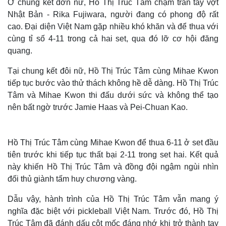
Ở chung kết đơn nữ, Hồ Thị Trúc Tâm chạm trán tay vợt
Nhật Bản - Rika Fujiwara, người đang có phong độ rất
cao. Đại diện Việt Nam gặp nhiều khó khăn và để thua với
cùng tỉ số 4-11 trong cả hai set, qua đó lỡ cơ hội đăng
quang.
Tại chung kết đôi nữ, Hồ Thị Trúc Tâm cùng Mihae Kwon
tiếp tục bước vào thử thách không hề dễ dàng. Hồ Thị Trúc
Tâm và Mihae Kwon thi đấu dưới sức và không thể tạo
nên bất ngờ trước Jamie Haas và Pei-Chuan Kao.
Hồ Thị Trúc Tâm cùng Mihae Kwon để thua 6-11 ở set đầu
tiên trước khi tiếp tục thất bại 2-11 trong set hai. Kết quả
này khiến Hồ Thị Trúc Tâm và đồng đội ngậm ngùi nhìn
đối thủ giành tấm huy chương vàng.
Dẫu vậy, hành trình của Hồ Thị Trúc Tâm vẫn mang ý
nghĩa đặc biệt với pickleball Việt Nam. Trước đó, Hồ Thị
Trúc Tâm đã đánh dấu cột mốc đáng nhớ khi trở thành tay