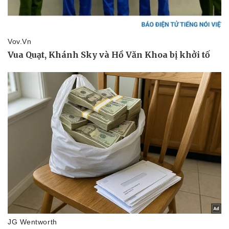
Sức khỏe
Đời sống
Dinh dưỡng - món ngon
Nhà đẹp
Cây thuốc
Blog
Sản phụ khoa
Tình yêu - Gia đình
Nhi khoa
Nam khoa
Làm đẹp - giảm cân
Phòng mạch online
Ăn sạch sống khỏe