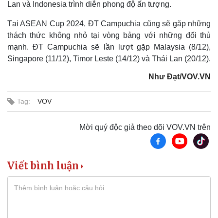
Lan và Indonesia trình diễn phong độ ấn tượng.
Kinh tế
Thị trường
Tại ASEAN Cup 2024, ĐT Campuchia cũng sẽ gặp những
Bất động sản
Giá vàng
thách thức không nhỏ tại vòng bảng với những đối thủ
Khởi nghiệp
Tiêu dùng
Tỷ giá
mạnh. ĐT Campuchia sẽ lần lượt gặp Malaysia (8/12),
Chứng khoán
Singapore (11/12), Timor Leste (14/12) và Thái Lan (20/12).
Giá cà phê
Như Đạt/VOV.VN
Tag:
VOV
Mời quý độc giả theo dõi VOV.VN trên
Viết bình luận