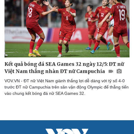
Săn Tour
Đọc truyện đêm khuya
check-in
Cửa sổ tình yêu
Kể chuyện cho bé
Hạt giống tâm hồn
Kết quả bóng đá SEA Games 32 ngày 12/5: ĐT nữ
Việt Nam thắng nhàn ĐT nữ Campuchia
VOV.VN - ĐT nữ Việt Nam giành thắng lợi dễ dàng với tỷ số 4-0
trước ĐT nữ Campuchia trên sân vận động Olympic để thẳng tiến
vào chung kết bóng đá nữ SEA Games 32.