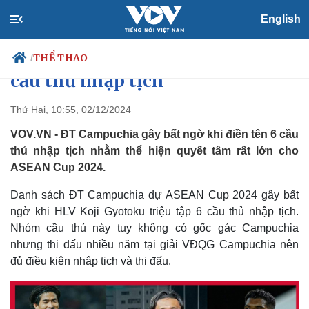
English
Danh sách ĐT Campuchia tại
ASEAN Cup 2024: Ấn tượng với 6
THỂ THAO
/
cầu thủ nhập tịch
Thứ Hai, 10:55, 02/12/2024
Chính trị
Xã hội
VOV.VN - ĐT Campuchia gây bất ngờ khi điền tên 6 cầu
Đảng
Tin 24h
thủ nhập tịch nhằm thể hiện quyết tâm rất lớn cho
Tổ chức nhân sự
Dự báo thời tiết
ASEAN Cup 2024.
Quốc hội
Giáo dục
Nhận diện sự thật
Dấu ấn VOV
Danh sách ĐT Campuchia dự ASEAN Cup 2024 gây bất
Việc làm
ngờ khi HLV Koji Gyotoku triệu tập 6 cầu thủ nhập tịch.
Biển đảo
Nhóm cầu thủ này tuy không có gốc gác Campuchia
nhưng thi đấu nhiều năm tại giải VĐQG Campuchia nên
đủ điều kiện nhập tịch và thi đấu.