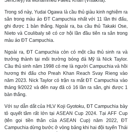
Senchey) và Mohammed Faeez Khan (Visakha).
Trong số này, Yudai Ogawa là cầu thủ giàu kinh nghiệm ra
sân trong màu áo ĐT Campuchia nhất với 11 lần thi đấu,
ghi được 1 bàn thắng. Ngoài ra, ba cầu thủ Takaki Ose,
Nieto và Coulibaly sẽ có cơ hội lần đầu tiên ra sân trong
màu áo ĐT Campuchia.
Ngoài ra, ĐT Campuchia còn có một cầu thủ sinh ra và
trưởng thành tại môi trường bóng đá Mỹ là Nick Taylor.
Cầu thủ sinh năm 1998 có mẹ là người Campuchia và hồi
hương thi đấu cho Preah Khan Reach Svay Rieng vào
năm 2023. Nick Taylor có trận ra mắt ĐT Campuchia vào
tháng 9/2022 và đến nay đã có 16 lần ra sân, ghi được 1
bàn thắng.
Với sự dẫn dắt của HLV Koji Gyotoku, ĐT Campuchia bày
tỏ quyết tâm rất lớn tại ASEAN Cup 2024. Tại AFF Cup
(tên gọi tiền thân của ASEAN Cup) năm 2022, ĐT
Campuchia dừng bước ở vòng bảng khi hai đội tuyển Thái