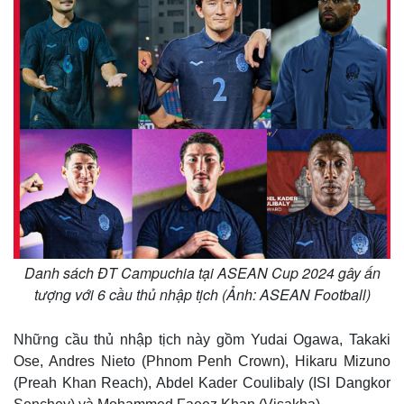
Danh sách ĐT Campuchia tại ASEAN Cup 2024 gây ấn
tượng với 6 cầu thủ nhập tịch (Ảnh: ASEAN Football)
Thế giới
Multimedia
Những cầu thủ nhập tịch này gồm Yudai Ogawa, Takaki
Quan sát
Video
Cuộc sống đó đây
Ảnh
Ose, Andres Nieto (Phnom Penh Crown), Hikaru Mizuno
Hồ sơ
E-Magazine
(Preah Khan Reach), Abdel Kader Coulibaly (ISI Dangkor
Infographic