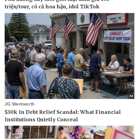
Thể thao
Ô tô - Xe máy
Bóng đá
Ô tô
Lịch thi đấu bóng đá
Xe máy
Thế giới thể thao
Tư vấn
eSports
Hậu trường