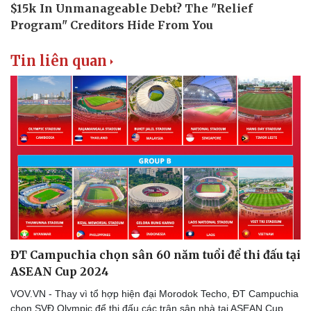
Tin liên quan
Văn hóa
Giải trí
Sân khấu - Điện ảnh
Nghệ sĩ
Văn học
Thời trang
Âm nhạc
Sao Việt
ĐT Campuchia chọn sân 60 năm tuổi để thi đấu tại
Di sản
ASEAN Cup 2024
VOV.VN - Thay vì tổ hợp hiện đại Morodok Techo, ĐT Campuchia
chọn SVĐ Olympic để thi đấu các trận sân nhà tại ASEAN Cup