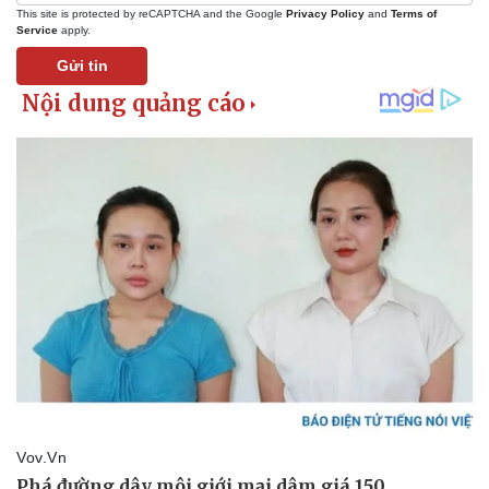
This site is protected by reCAPTCHA and the Google
Privacy Policy
and
Terms of
Service
apply.
Gửi tin
Pháp luật
Quân sự - Quốc phòng
Vụ án
Vũ khí
Tin nóng
Việt Nam
Tư vấn luật
Phân tích