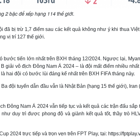
g 2 bậc để xếp hạng 114 thế giới.
i đã bị trừ 1,7 điểm sau các kết quả không như ý khi thua Việ
 vị trí 127 thế giới.
có bước tiến lớn nhất trên BXH tháng 12/2024. Ngược lại, Mya
g B giải vô địch Đông Nam Á 2024 – là đội mất điểm nhiều nhất
là hai đội có bước lùi đáng kể nhất trên BXH FIFA tháng này.
 Ba đội tuyển dẫn đầu vẫn là Nhật Bản (hạng 15 thế giới), Iran
ch Đông Nam Á 2024 vẫn tiếp tục và kết quả các trận đấu sắp 
như duy trì được phong độ và giành kết quả tốt, thầy trò HL
2024 trực tiếp và trọn vẹn trên FPT Play, tại: https://fptplay.
he server or network failed or because the format is not supported.