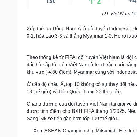
ĐT Việt Nam tăn
Xếp thứ ba Đông Nam Á là đội tuyển Indonesia, độ
0-1, hòa Lào 3-3 và thắng Myanmar 1-0. Họ rơi xuống
Theo thống kê từ FIFA, đội tuyển Việt Nam là đội 
đối thủ sắp tới của Việt Nam ở lượt trận cuối bản
khu vực (-4,80 điểm). Myanmar cùng với Indonesia 
Ở cấp độ châu Á, top 10 không có sự thay đổi nào.
18 thế giới) và Hàn Quốc (hạng 23 thế giới).
Chặng đường của đội tuyển Việt Nam tại giải vô đị
được tính điểm cho BXH FIFA tháng 1/2025. Nếu 
Sang Sik sẽ tiến gần hơn tốp 100 thế giới.
T
Xem ASEAN Championship Mitsubishi Electric Cup 
h
i
The media could not be loaded, either because t