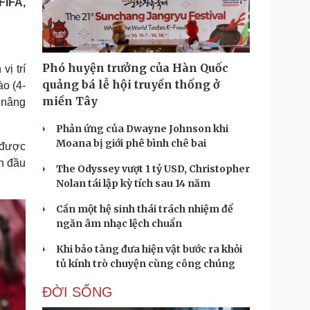
FIFA,
Doanh nghiệp 24h
Tin Công nghệ
Doanh nhân
Trải nghiệm
ì cộng đồng
Chuyển đổi số
Phó huyện trưởng của Hàn Quốc
vị trí
u lịch
Podcast
quảng bá lễ hội truyền thống ở
ào (4-
Tư vấn
Câu chuyện thời sự
miền Tây
, nâng
Săn Tour
Đọc truyện đêm khuya
heck-in
Cửa sổ tình yêu
Phản ứng của Dwayne Johnson khi
Kể chuyện cho bé
Moana bị giới phê bình chê bai
 được
Hạt giống tâm hồn
ẫn đầu
The Odyssey vượt 1 tỷ USD, Christopher
Nolan tái lập kỳ tích sau 14 năm
Cần một hệ sinh thái trách nhiệm để
ngăn âm nhạc lệch chuẩn
Khi bảo tàng đưa hiện vật bước ra khỏi
tủ kính trò chuyện cùng công chúng
ĐỜI SỐNG