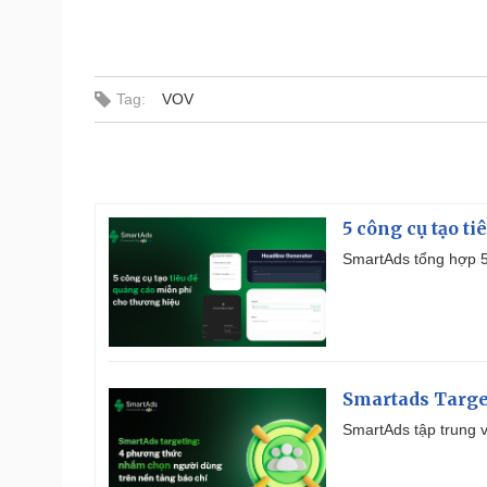
s
i
s
a
m
o
d
a
l
Tag:
VOV
w
i
n
d
o
w
.
5 công cụ tạo t
SmartAds tổng hợp 5 
Smartads Targe
SmartAds tập trung v