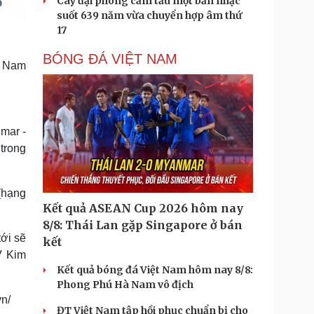
Cây đại phong cầm tấu một bản nhạc
suốt 639 năm vừa chuyển hợp âm thứ
17
BÓNG ĐÁ VIỆT NAM
t Nam
nmar -
 trong
 (hạng
Kết quả ASEAN Cup 2026 hôm nay
8/8: Thái Lan gặp Singapore ở bán
tới sẽ
kết
V Kim
Kết quả bóng đá Việt Nam hôm nay 8/8:
Phong Phú Hà Nam vô địch
vn/
ĐT Việt Nam tập hồi phục chuẩn bị cho