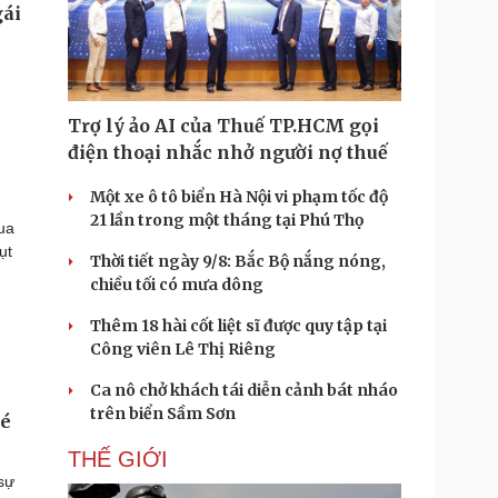
Trợ lý ảo AI của Thuế TP.HCM gọi
điện thoại nhắc nhở người nợ thuế
Một xe ô tô biển Hà Nội vi phạm tốc độ
21 lần trong một tháng tại Phú Thọ
ua
ụt
Thời tiết ngày 9/8: Bắc Bộ nắng nóng,
chiều tối có mưa dông
Thêm 18 hài cốt liệt sĩ được quy tập tại
Công viên Lê Thị Riêng
Ca nô chở khách tái diễn cảnh bát nháo
trên biển Sầm Sơn
vé
THẾ GIỚI
sự