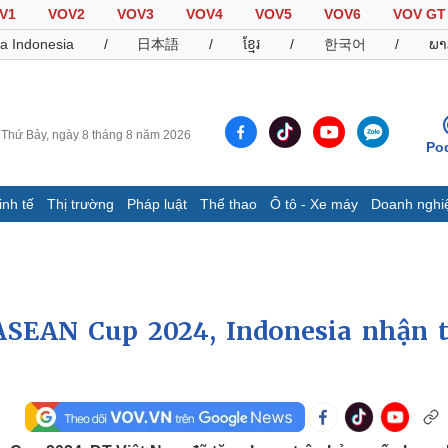
V1
VOV2
VOV3
VOV4
VOV5
VOV6
VOV GT
a Indonesia
/
日本語
/
ខ្មែរ
/
한국어
/
ພາ
Thứ Bảy, ngày 8 tháng 8 năm 2026
Po
inh tế
Thị trường
Pháp luật
Thể thao
Ô tô - Xe máy
Doanh nghi
Thế giới
Multimedia
K
Quan sát
Video
B
Cuộc sống đó đây
Ảnh
K
Hồ sơ
E-Magazine
ASEAN Cup 2024, Indonesia nhận t
Infographic
Thể thao
Ô tô - Xe máy
D
Bóng đá
Ô tô
T