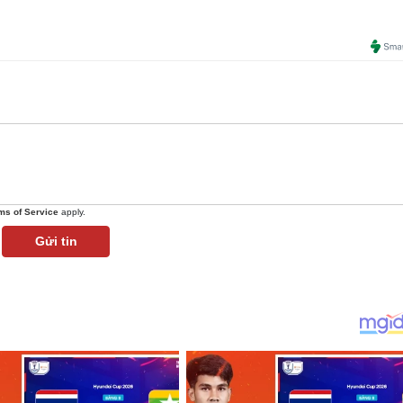
ms of Service
apply.
Gửi tin