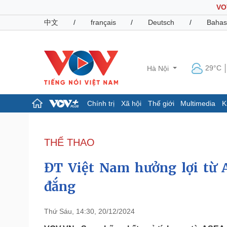
VO
中文
/
français
/
Deutsch
/
Bahas
29°C
Hà Nội
Chính trị
Xã hội
Thế giới
Multimedia
K
Chính trị
Xã hội
Đảng
Tin 24h
THỂ THAO
Tổ chức nhân sự
Dự báo thời tiết
Quốc hội
Giáo dục
ĐT Việt Nam hưởng lợi từ 
Nhận diện sự thật
Dấu ấn VOV
Việc làm
đắng
Biển đảo
Pháp luật
Quân sự - Quốc phòng
Thứ Sáu, 14:30, 20/12/2024
Vụ án
Vũ khí