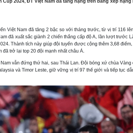
 Cup 2024, ĐT Việt Nam đã tăng hạng trên bảng xếp hạng 
Lịch thi đấu bóng đá
Xe máy
Thế giới thể thao
Tư vấn
eSports
V
Hậu trường
 Việt Nam đã tăng 2 bậc so với tháng trước, từ vị trí 116 lên 
Văn hóa
Giải trí
D
Nam đã xuất sắc giành 2 chiến thắng cấp độ A, lần lượt trước L
Sân khấu - Điện ảnh
Nghệ sĩ
 2024. Thành tích này giúp đội tuyển được cộng thêm 3,68 điểm
Văn học
Thời trang
 đã trở lại top 20 đội mạnh nhất châu Á.
Âm nhạc
Sao Việt
c
Di sản
ệt Nam vẫn đứng thứ hai, sau Thái Lan. Đội bóng xứ chùa Vàng
ysia và Timor Leste, giữ vững vị trí 97 thế giới và tiếp tục d