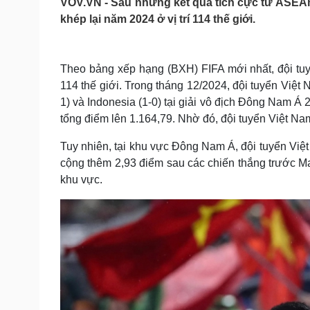
VOV.VN - Sau những kết quả tích cực từ ASEAn
Tin nóng
Việt Nam
khép lại năm 2024 ở vị trí 114 thế giới.
Tư vấn luật
Phân tích
Theo bảng xếp hạng (BXH) FIFA mới nhất, đội tuyển
Sức khỏe
Đời sống
114 thế giới. Trong tháng 12/2024, đội tuyển Việt 
Dinh dưỡng - món ngon
Nhà đẹp
1) và Indonesia (1-0) tại giải vô địch Đông Nam Á
Cây thuốc
Blog
tổng điểm lên 1.164,79. Nhờ đó, đội tuyển Việt Nam
Sản phụ khoa
Tình yêu - Gia đình
Nhi khoa
Tuy nhiên, tại khu vực Đông Nam Á, đội tuyển Vi
Nam khoa
cộng thêm 2,93 điểm sau các chiến thắng trước Mala
Làm đẹp - giảm cân
khu vực.
Phòng mạch online
Ăn sạch sống khỏe
Cải chính