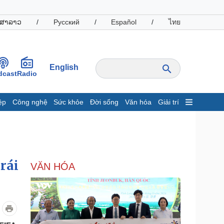
ສາລາວ
/
Русский
/
Español
/
ไทย
English
dcast
Radio
ệp
Công nghệ
Sức khỏe
Đời sống
Văn hóa
Giải trí
inh tế
Thị trường
ất động sản
Giá vàng
hởi nghiệp
Tiêu dùng
Tỷ giá
rái
VĂN HÓA
Chứng khoán
Giá cà phê
oanh nghiệp
Công nghệ
hông tin doanh nghiệp
Sành điệu