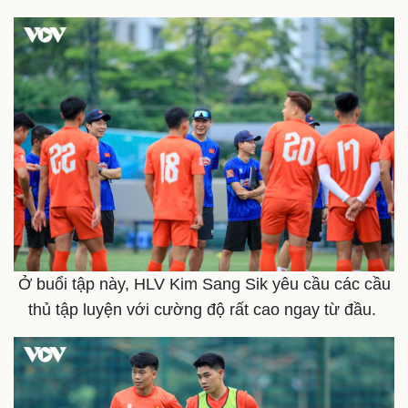
Cuộc sống đó đây
Ảnh
Hồ sơ
E-Magazine
Infographic
Ở buổi tập này, HLV Kim Sang Sik yêu cầu các cầu
thủ tập luyện với cường độ rất cao ngay từ đầu.