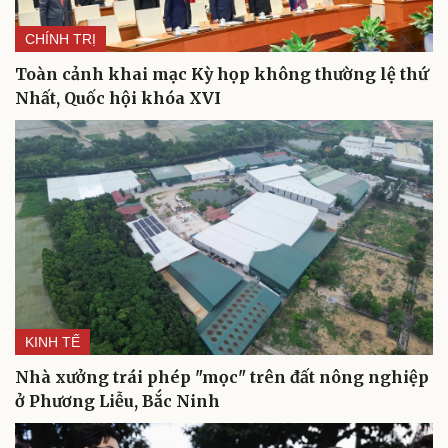
CHÍNH TRỊ
Toàn cảnh khai mạc Kỳ họp không thường lệ thứ
Nhất, Quốc hội khóa XVI
KINH TẾ
Văn hóa
Giải trí
Nhà xưởng trái phép "mọc" trên đất nông nghiệp
Sân khấu - Điện ảnh
Nghệ sĩ
Văn học
Thời trang
ở Phương Liễu, Bắc Ninh
Âm nhạc
Sao Việt
Di sản