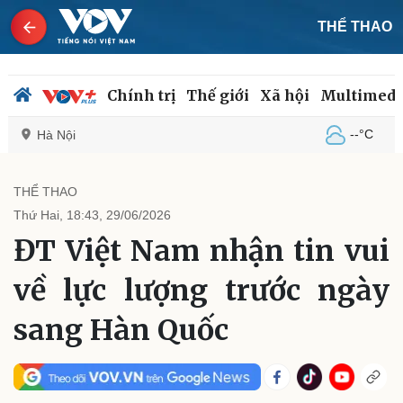
THỂ THAO
Chính trị
Thế giới
Xã hội
Multimedi
--°C
Hà Nội
THỂ THAO
Thứ Hai, 18:43, 29/06/2026
Chính trị
Xã hội
ĐT Việt Nam nhận tin vui
Đảng
Tin 24h
Tổ chức nhân sự
Dự báo thời tiết
về lực lượng trước ngày
Quốc hội
Giáo dục
Nhận diện sự thật
Dấu ấn VOV
sang Hàn Quốc
Việc làm
Biển đảo