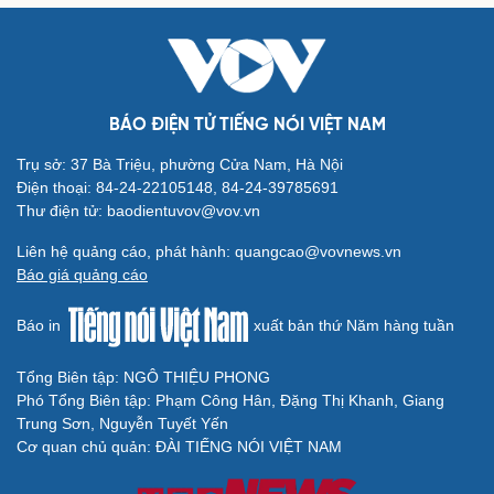
BÁO ĐIỆN TỬ TIẾNG NÓI VIỆT NAM
Trụ sở: 37 Bà Triệu, phường Cửa Nam, Hà Nội
Cải chính
Điện thoại: 84-24-22105148, 84-24-39785691
Thư điện tử: baodientuvov@vov.vn
Liên hệ quảng cáo, phát hành: quangcao@vovnews.vn
Báo giá quảng cáo
Báo in
xuất bản thứ Năm hàng tuần
Tổng Biên tập: NGÔ THIỆU PHONG
Phó Tổng Biên tập: Phạm Công Hân, Đặng Thị Khanh, Giang
Trung Sơn, Nguyễn Tuyết Yến
Cơ quan chủ quản: ĐÀI TIẾNG NÓI VIỆT NAM