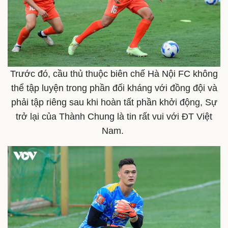
Trước đó, cầu thủ thuộc biên chế Hà Nội FC không
thể tập luyện trong phần đối kháng với đồng đội và
phải tập riêng sau khi hoàn tất phần khởi động, Sự
Pháp luật
Quân sự - Quốc phòng
trở lại của Thành Chung là tin rất vui với ĐT Việt
Vụ án
Vũ khí
Nam.
Tin nóng
Việt Nam
Tư vấn luật
Phân tích