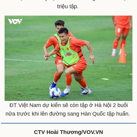
triệu tập.
Doanh nghiệp
Công nghệ
Thông tin doanh nghiệp
Sành điệu
Doanh nghiệp 24h
Tin Công nghệ
Doanh nhân
Trải nghiệm
Vì cộng đồng
Chuyển đổi số
ĐT Việt Nam dự kiến sẽ còn tập ở Hà Nội 2 buổi
nữa trước khi lên đường sang Hàn Quốc tập huấn.
CTV Hoài Thương/VOV.VN