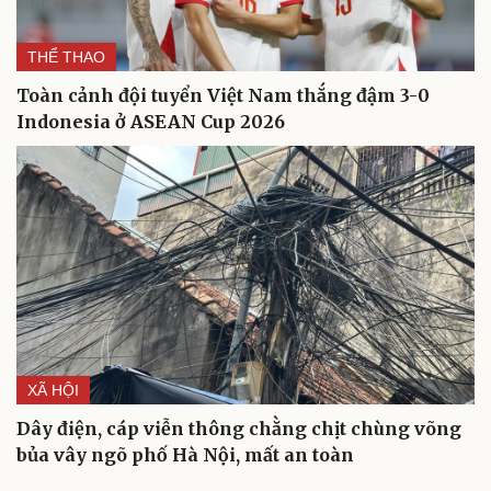
Du lịch
Podcast
Tư vấn
Câu chuyện thời sự
THỂ THAO
Săn Tour
Đọc truyện đêm khuya
Toàn cảnh đội tuyển Việt Nam thắng đậm 3-0
check-in
Cửa sổ tình yêu
Indonesia ở ASEAN Cup 2026
Kể chuyện cho bé
Hạt giống tâm hồn
XÃ HỘI
Dây điện, cáp viễn thông chằng chịt chùng võng
bủa vây ngõ phố Hà Nội, mất an toàn