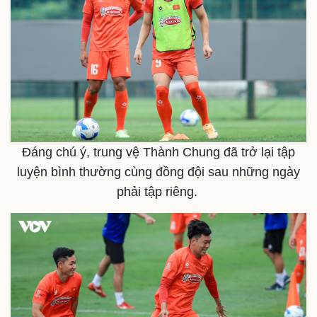
Kinh tế
Thị trường
Bất động sản
Giá vàng
Khởi nghiệp
Tiêu dùng
Tỷ giá
Chứng khoán
Giá cà phê
Đáng chú ý, trung vệ Thành Chung đã trở lại tập
luyện bình thường cùng đồng đội sau những ngày
phải tập riêng.