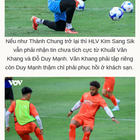
Nếu như Thành Chung trở lại thì HLV Kim Sang Sik
vẫn phải nhận tin chưa tích cực từ Khuất Văn
Khang và Đỗ Duy Mạnh. Văn Khang phải tập riêng
còn Duy Mạnh thậm chỉ phải phục hồi ở khách sạn.
Thể thao
Ô tô - Xe máy
Bóng đá
Ô tô
Lịch thi đấu bóng đá
Xe máy
Thế giới thể thao
Tư vấn
eSports
Hậu trường