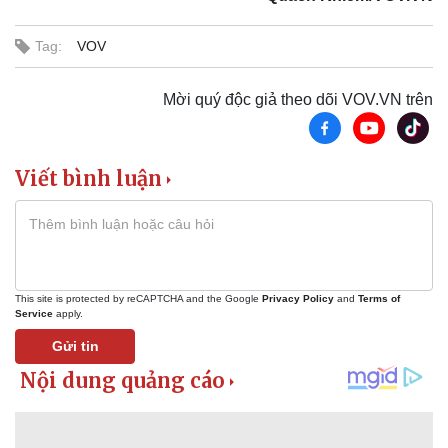
Tag:
VOV
Mời quý độc giả theo dõi VOV.VN trên
Kinh tế
Thị trường
Viết bình luận
Bất động sản
Giá vàng
Khởi nghiệp
Tiêu dùng
Tỷ giá
Chứng khoán
Giá cà phê
This site is protected by reCAPTCHA and the Google
Privacy Policy
and
Terms of
Service
apply.
Gửi tin