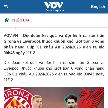
Dự đoán kết quả và đội hình ra
English
sân trận Girona vs Liverpool
THỂ THAO
/
Thứ Ba, 08:00, 10/12/2024
VOV.VN - Dự đoán kết quả và đội hình ra sân trận
Girona vs Liverpool, thuộc khuôn khổ lượt trận 6 vòng
Chính trị
Xã hội
phân hạng Cúp C1 châu Âu 2024/2025 diễn ra lúc
Đảng
Tin 24h
00h45 ngày 11/12.
Tổ chức nhân sự
Dự báo thời tiết
Quốc hội
Giáo dục
Dự đoán kết quả và đội hình ra sân trận Girona vs
Nhận diện sự thật
Dấu ấn VOV
Liverpool, thuộc khuôn khổ lượt trận 6 vòng phân hạng
Việc làm
Cúp C1 châu Âu 2024/2025 diễn ra vào lúc 00h45 ngày
Biển đảo
11/12.