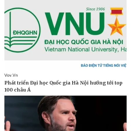
Pháp luật
Quân sự - Quốc phòng
Vụ án
Vũ khí
Tin nóng
Việt Nam
Tư vấn luật
Phân tích