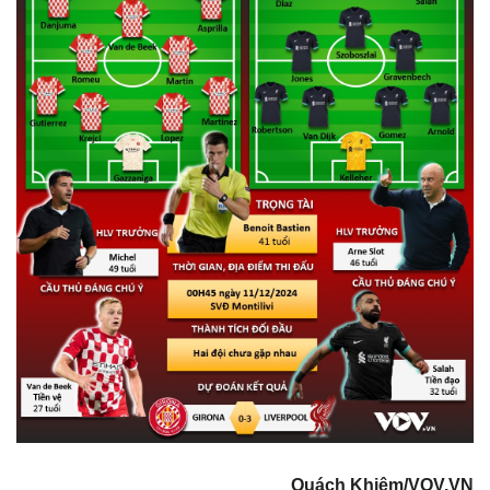
Cuộc sống đó đây
Ảnh
Hồ sơ
E-Magazine
Infographic
Quách Khiêm/VOV.VN