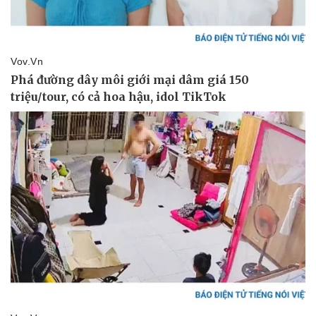
Thể thao
Ô tô - Xe máy
Bóng đá
Ô tô
Lịch thi đấu bóng đá
Xe máy
Thế giới thể thao
Tư vấn
eSports
Hậu trường