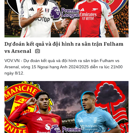
Dự đoán kết quả và đội hình ra sân trận Fulham
vs Arsenal
VOV.VN - Dự đoán kết quả và đội hình ra sân trận Fulham vs
Arsenal, vòng 15 Ngoại hạng Anh 2024/2025 diễn ra lúc 21h00
ngày 8/12.
Văn hóa
Giải trí
Sân khấu - Điện ảnh
Nghệ sĩ
Văn học
Thời trang
Âm nhạc
Sao Việt
Di sản