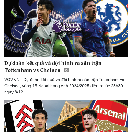
Sức khỏe
Đời sống
Dinh dưỡng - món ngon
Nhà đẹp
Cây thuốc
Blog
Sản phụ khoa
Tình yêu - Gia đình
Nhi khoa
Nam khoa
Làm đẹp - giảm cân
Phòng mạch online
Ăn sạch sống khỏe
Dự đoán kết quả và đội hình ra sân trận
Tottenham vs Chelsea
VOV.VN - Dự đoán kết quả và đội hình ra sân trận Tottenham vs
Chelsea, vòng 15 Ngoại hạng Anh 2024/2025 diễn ra lúc 23h30
ngày 8/12.