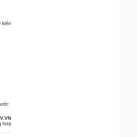
 kiện
nước
V.VN
g hợp