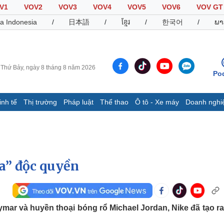
V1
VOV2
VOV3
VOV4
VOV5
VOV6
VOV GT
a Indonesia
/
日本語
/
ខ្មែរ
/
한국어
/
ພາ
Thứ Bảy, ngày 8 tháng 8 năm 2026
Po
inh tế
Thị trường
Pháp luật
Thể thao
Ô tô - Xe máy
Doanh nghi
Thế giới
Multimedia
K
Quan sát
Video
B
Cuộc sống đó đây
Ảnh
K
Hồ sơ
E-Magazine
a” độc quyền
Infographic
Thể thao
Ô tô - Xe máy
D
mar và huyền thoại bóng rổ Michael Jordan, Nike đã tạo r
Bóng đá
Ô tô
T