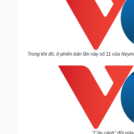
Trong khi đó, ở phiên bản lần này số 11 của Neym
"Cận cảnh" đôi già