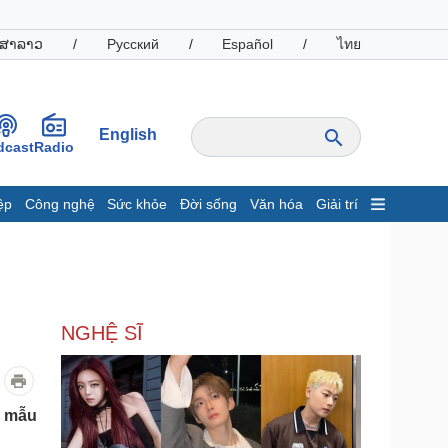
ສາລາວ
/
Русский
/
Español
/
ไทย
English
dcast
Radio
ệp
Công nghệ
Sức khỏe
Đời sống
Văn hóa
Giải trí
inh tế
Thị trường
ất động sản
Giá vàng
hởi nghiệp
Tiêu dùng
Tỷ giá
NGHỆ SĨ
Chứng khoán
Giá cà phê
oanh nghiệp
Công nghệ
a mẫu
hông tin doanh nghiệp
Sành điệu