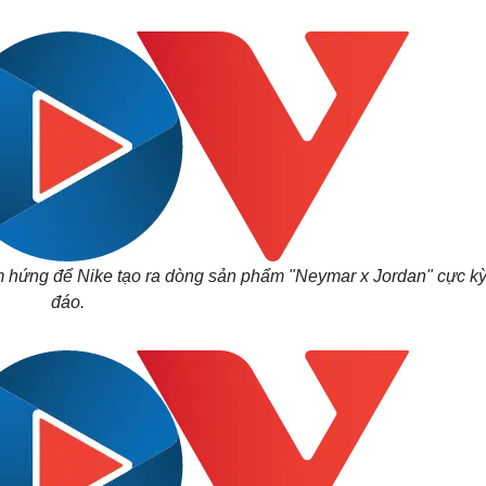
Lịch thi đấu bóng đá
Xe máy
Thế giới thể thao
Tư vấn
eSports
V
Hậu trường
Văn hóa
Giải trí
D
Sân khấu - Điện ảnh
Nghệ sĩ
Văn học
Thời trang
Âm nhạc
Sao Việt
c
Di sản
m hứng để Nike tạo ra dòng sản phẩm "Neymar x Jordan" cực k
đáo.