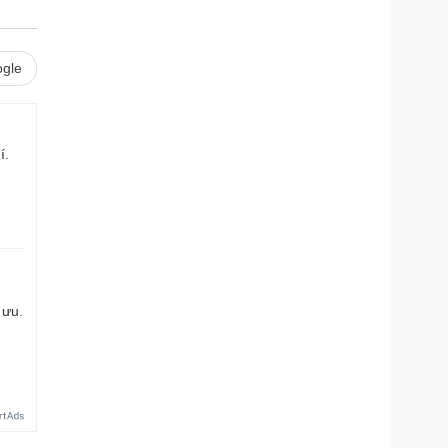
gle
í.
 ưu.