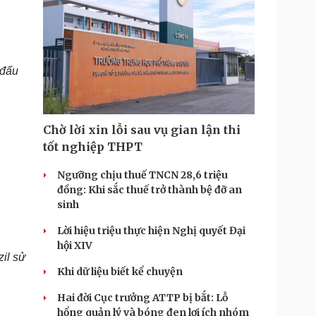
 đấu
Chờ lời xin lỗi sau vụ gian lận thi
tốt nghiệp THPT
Ngưỡng chịu thuế TNCN 28,6 triệu
đồng: Khi sắc thuế trở thành bệ đỡ an
sinh
Lời hiệu triệu thực hiện Nghị quyết Đại
hội XIV
il sử
Khi dữ liệu biết kể chuyện
Hai đời Cục trưởng ATTP bị bắt: Lỗ
hổng quản lý và bóng đen lợi ích nhóm