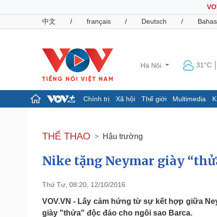
VO
中文
/
français
/
Deutsch
/
Bahas
31°C
Hà Nội
Chính trị
Xã hội
Thế giới
Multimedia
K
Chính trị
Xã hội
Đảng
Tin 24h
THỂ THAO
Hậu trường
Tổ chức nhân sự
Dự báo thời tiết
Quốc hội
Giáo dục
Nike tặng Neymar giày “thử
Nhận diện sự thật
Dấu ấn VOV
Việc làm
Biển đảo
Thứ Tư, 08:20, 12/10/2016
Pháp luật
Quân sự - Quốc phòng
VOV.VN - Lấy cảm hứng từ sự kết hợp giữa Ney
Vụ án
Vũ khí
giày "thửa" độc đáo cho ngôi sao Barca.