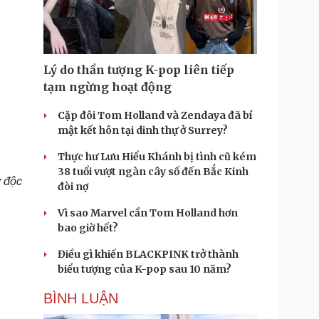
Doanh nghiệp 24h
Tin Công nghệ
Doanh nhân
Trải nghiệm
ì cộng đồng
Chuyển đổi số
Lý do thần tượng K-pop liên tiếp
u lịch
Podcast
tạm ngừng hoạt động
Tư vấn
Câu chuyện thời sự
Săn Tour
Đọc truyện đêm khuya
Cặp đôi Tom Holland và Zendaya đã bí
heck-in
Cửa sổ tình yêu
mật kết hôn tại dinh thự ở Surrey?
Kể chuyện cho bé
Thực hư Lưu Hiểu Khánh bị tình cũ kém
Hạt giống tâm hồn
38 tuổi vượt ngàn cây số đến Bắc Kinh
ỳ độc
đòi nợ
Vì sao Marvel cần Tom Holland hơn
bao giờ hết?
Điều gì khiến BLACKPINK trở thành
biểu tượng của K-pop sau 10 năm?
BÌNH LUẬN