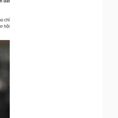
n đất
Doanh nghiệp 24h
Tin Công nghệ
Doanh nhân
Trải nghiệm
ì cộng đồng
Chuyển đổi số
ọ chỉ
ơ hội
u lịch
Podcast
Tư vấn
Câu chuyện thời sự
Săn Tour
Đọc truyện đêm khuya
heck-in
Cửa sổ tình yêu
Kể chuyện cho bé
Hạt giống tâm hồn