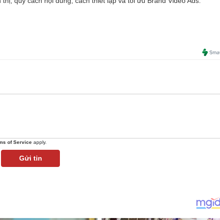
ển thị, quy cách nội dung, cách thiết lập và tối ưu Brand Video Ads.
ms of Service
apply.
Gửi tin