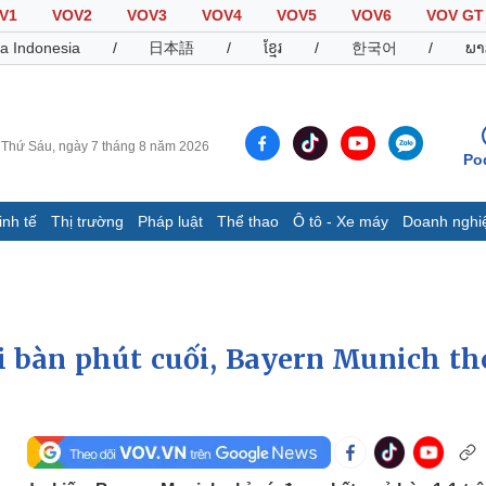
V1
VOV2
VOV3
VOV4
VOV5
VOV6
VOV GT
a Indonesia
/
日本語
/
ខ្មែរ
/
한국어
/
ພາ
Thứ Sáu, ngày 7 tháng 8 năm 2026
Po
inh tế
Thị trường
Pháp luật
Thể thao
Ô tô - Xe máy
Doanh nghi
Thế giới
Multimedia
K
Quan sát
Video
B
Cuộc sống đó đây
Ảnh
K
Hồ sơ
E-Magazine
i bàn phút cuối, Bayern Munich th
Infographic
Thể thao
Ô tô - Xe máy
D
Bóng đá
Ô tô
T