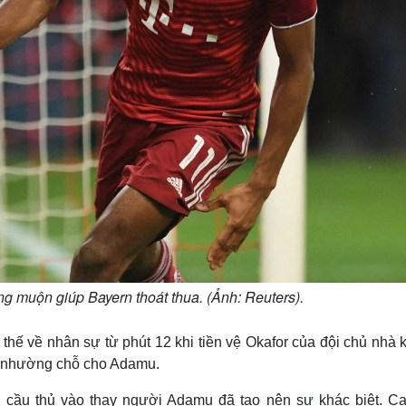
 muộn giúp Bayern thoát thua. (Ảnh: Reuters).
 thế về nhân sự từ phút 12 khi tiền vệ Okafor của đội chủ nhà
ân nhường chỗ cho Adamu.
h cầu thủ vào thay người Adamu đã tạo nên sự khác biệt. C