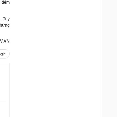
o đệm
. Tuy
những
V.VN
gle
.