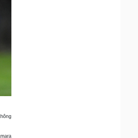
 không
amara