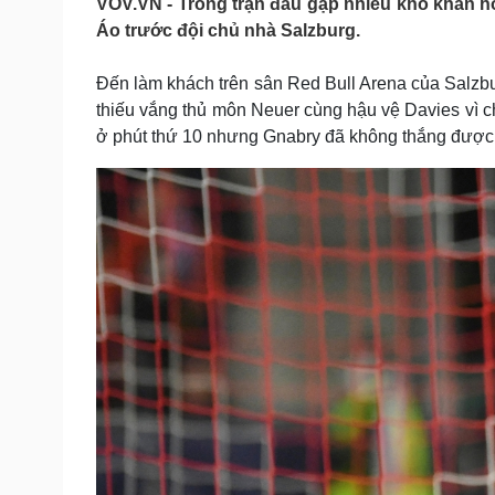
VOV.VN - Trong trận đấu gặp nhiều khó khăn hơ
Tin nóng
Việt Nam
Áo trước đội chủ nhà Salzburg.
Tư vấn luật
Phân tích
Đến làm khách trên sân Red Bull Arena của Salzb
thiếu vắng thủ môn Neuer cùng hậu vệ Davies vì c
Sức khỏe
Đời sống
ở phút thứ 10 nhưng Gnabry đã không thắng được
Dinh dưỡng - món ngon
Nhà đẹp
Cây thuốc
Blog
Sản phụ khoa
Tình yêu - Gia đình
Nhi khoa
Nam khoa
Làm đẹp - giảm cân
Phòng mạch online
Ăn sạch sống khỏe
Cải chính