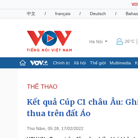
VO
中文
/
français
/
Deutsch
/
Bahas
26°C
Hà Nội
Chính trị
Xã hội
Thế giới
Multimedia
K
Chính trị
Xã hội
Đảng
Tin 24h
THỂ THAO
Tổ chức nhân sự
Dự báo thời tiết
Quốc hội
Giáo dục
Kết quả Cúp C1 châu Âu: Gh
Nhận diện sự thật
Dấu ấn VOV
Việc làm
thua trên đất Áo
Biển đảo
Pháp luật
Quân sự - Quốc phòng
Thứ Năm, 05:28, 17/02/2022
Vụ án
Vũ khí