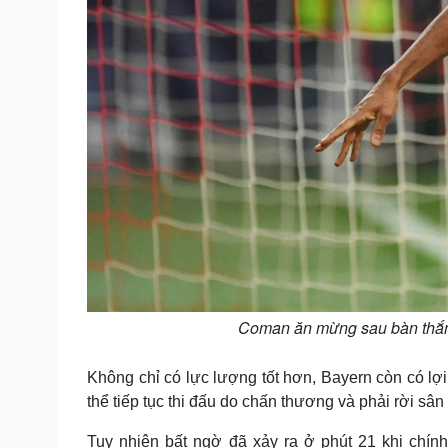
Coman ăn mừng sau bàn thắng
Không chỉ có lực lượng tốt hơn, Bayern còn có lợi
thể tiếp tục thi đấu do chấn thương và phải rời s
Tuy nhiên bất ngờ đã xảy ra ở phút 21 khi chín