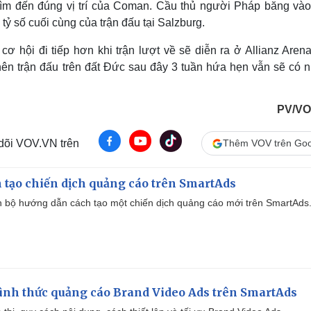
i tìm đến đúng vị trí của Coman. Cầu thủ người Pháp băng và
tỷ số cuối cùng của trận đấu tại Salzburg.
ơ hội đi tiếp hơn khi trận lượt về sẽ diễn ra ở Allianz Arena
 nên trận đấu trên đất Đức sau đây 3 tuần hứa hẹn vẫn sẽ có 
PV/VO
 dõi VOV.VN trên
Thêm VOV trên Goo
 tạo chiến dịch quảng cáo trên SmartAds
 bộ hướng dẫn cách tạo một chiến dịch quảng cáo mới trên SmartAds
ình thức quảng cáo Brand Video Ads trên SmartAds