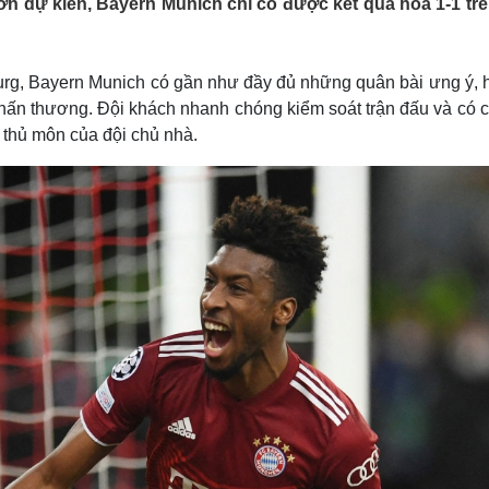
n dự kiến, Bayern Munich chỉ có được kết quả hòa 1-1 trê
Lịch thi đấu bóng đá
Xe máy
Thế giới thể thao
Tư vấn
eSports
V
Hậu trường
urg, Bayern Munich có gần như đầy đủ những quân bài ưng ý, h
hấn thương. Đội khách nhanh chóng kiểm soát trận đấu và có c
Văn hóa
Giải trí
D
 thủ môn của đội chủ nhà.
Sân khấu - Điện ảnh
Nghệ sĩ
Văn học
Thời trang
Âm nhạc
Sao Việt
c
Di sản