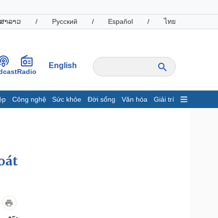
ສາລາວ
/
Русский
/
Español
/
ไทย
English
dcast
Radio
ệp
Công nghệ
Sức khỏe
Đời sống
Văn hóa
Giải trí
inh tế
Thị trường
ất động sản
Giá vàng
hởi nghiệp
Tiêu dùng
Tỷ giá
oát
Chứng khoán
Giá cà phê
oanh nghiệp
Công nghệ
hông tin doanh nghiệp
Sành điệu