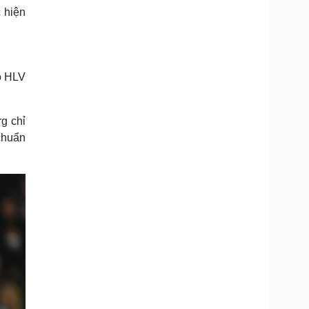
 hiện
rò HLV
g chỉ
chuẩn