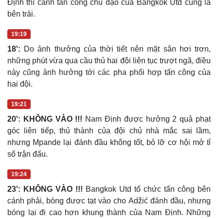
Định thì cánh tấn công chủ đạo của Bangkok Utd cũng là
bên trái.
19:19
18':
Do ảnh thưởng của thời tiết nên mặt sân hơi trơn,
những phút vừa qua cầu thủ hai đội liên tục trượt ngã, điều
này cũng ảnh hưởng tới các pha phối hợp tấn công của
hai đội.
19:21
20': KHÔNG VÀO !!!
Nam Định được hưởng 2 quả phạt
góc liên tiếp, thủ thành của đội chủ nhà mắc sai lầm,
nhưng Mpande lại đánh đầu không tốt, bỏ lỡ cơ hội mở tỉ
số trận đấu.
19:24
23': KHÔNG VÀO !!!
Bangkok Utd tổ chức tấn công bên
cánh phải, bóng được tạt vào cho Adžić đánh đầu, nhưng
bóng lại đi cao hơn khung thành của Nam Định. Những