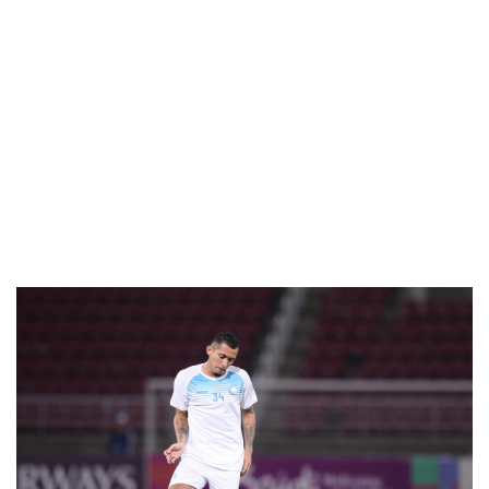
Văn hóa
Giải trí
Sân khấu - Điện ảnh
Nghệ sĩ
Văn học
Thời trang
Âm nhạc
Sao Việt
Di sản