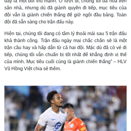
đây là một đối thủ mạnh. Ở lượt đi, chúng tôi đã hòa trên
sân nhà, nhưng dù đã giành quyền đi tiếp, mục tiêu của
đội vẫn là giành chiến thắng để giữ ngôi đầu bảng. Toàn
đội đã sẵn sàng cho trận đấu này.
Hiện tại, chúng tôi đang có tâm lý thoải mái sau 5 trận đấu
khá thành công. Trận đấu ngày mai chắc chắn sẽ là một
trận cầu hay và hấp dẫn từ cả hai đội. Mặc dù đã có vé đi
tiếp, chúng tôi vẫn chuẩn bị tốt nhất để khẳng định vị thế
của mình. Mục tiêu cuối cùng là giành chiến thắng” – HLV
Vũ Hồng Việt chia sẻ thêm.
Kinh tế
Thị trường
Bất động sản
Giá vàng
Khởi nghiệp
Tiêu dùng
Tỷ giá
Chứng khoán