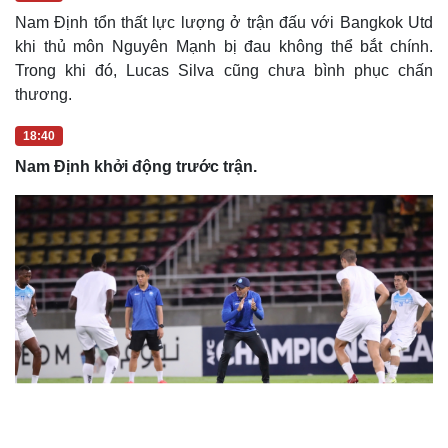
Nam Định tổn thất lực lượng ở trận đấu với Bangkok Utd
khi thủ môn Nguyên Mạnh bị đau không thể bắt chính.
Trong khi đó, Lucas Silva cũng chưa bình phục chấn
thương.
18:40
Sức khỏe
Đời sống
Nam Định khởi động trước trận.
Dinh dưỡng - món ngon
Nhà đẹp
Cây thuốc
Blog
Sản phụ khoa
Tình yêu - Gia đình
Nhi khoa
Nam khoa
Làm đẹp - giảm cân
Phòng mạch online
Ăn sạch sống khỏe