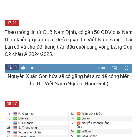
17:21
Theo thông tin từ CLB Nam Định, có gần 50 CĐV của Nam
Định không quản ngại đường xa, từ Việt Nam sang Thái
Lan cổ vũ cho đội trong trận đấu cuối cùng vòng bảng Cúp
C2 châu Á 2024/2025.
17:23
R
-
0:30
L
P
M
P
F
o
l
u
i
u
a
Nguyễn Xuân Son hứa sẽ cố gắng hết sức để cống hiến
a
t
c
l
e
d
y
e
t
l
e
u
s
cho ĐT Việt Nam (Nguồn: Nam Định).
d
r
c
m
:
e
r
2
-
e
6
i
e
a
.
n
n
7
-
7
18:07
P
i
%
i
c
t
n
u
r
e
i
n