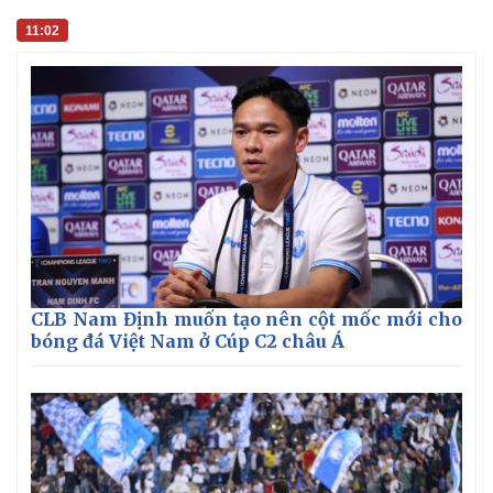
11:02
CLB Nam Định muốn tạo nên cột mốc mới cho
bóng đá Việt Nam ở Cúp C2 châu Á