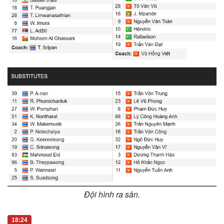
g
T
i
m
e
Đội hình ra sân.
18:24