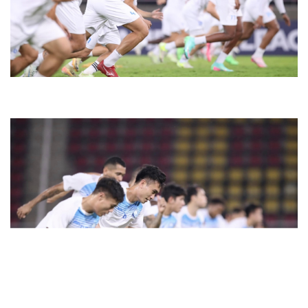
Doanh nghiệp
Công nghệ
Thông tin doanh nghiệp
Sành điệu
Doanh nghiệp 24h
Tin Công nghệ
Doanh nhân
Trải nghiệm
Vì cộng đồng
Chuyển đổi số