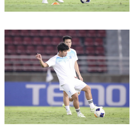
Thể thao
Ô tô - Xe máy
Bóng đá
Ô tô
Lịch thi đấu bóng đá
Xe máy
Thế giới thể thao
Tư vấn
eSports
Hậu trường