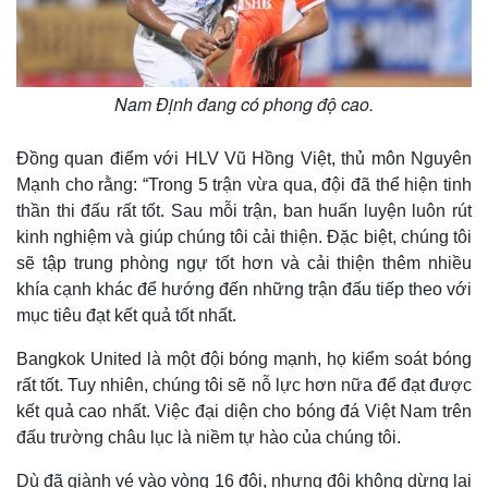
Giá cà phê
Nam Định đang có phong độ cao.
Đồng quan điểm với HLV Vũ Hồng Việt, thủ môn Nguyên
Mạnh cho rằng: “Trong 5 trận vừa qua, đội đã thể hiện tinh
thần thi đấu rất tốt. Sau mỗi trận, ban huấn luyện luôn rút
kinh nghiệm và giúp chúng tôi cải thiện. Đặc biệt, chúng tôi
sẽ tập trung phòng ngự tốt hơn và cải thiện thêm nhiều
khía cạnh khác để hướng đến những trận đấu tiếp theo với
mục tiêu đạt kết quả tốt nhất.
Bangkok United là một đội bóng mạnh, họ kiểm soát bóng
rất tốt. Tuy nhiên, chúng tôi sẽ nỗ lực hơn nữa để đạt được
kết quả cao nhất. Việc đại diện cho bóng đá Việt Nam trên
đấu trường châu lục là niềm tự hào của chúng tôi.
Dù đã giành vé vào vòng 16 đội, nhưng đội không dừng lại