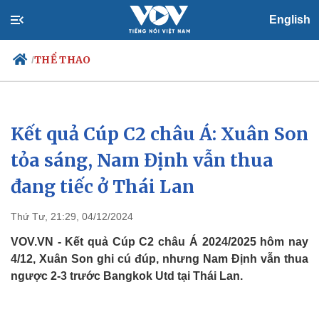
English
THỂ THAO
/
Kết quả Cúp C2 châu Á: Xuân Son
Chính trị
Xã hội
Đảng
Tin 24h
tỏa sáng, Nam Định vẫn thua
Tổ chức nhân sự
Dự báo thời tiết
đang tiếc ở Thái Lan
Quốc hội
Giáo dục
Nhận diện sự thật
Dấu ấn VOV
Việc làm
Thứ Tư, 21:29, 04/12/2024
Biển đảo
VOV.VN - Kết quả Cúp C2 châu Á 2024/2025 hôm nay
4/12, Xuân Son ghi cú đúp, nhưng Nam Định vẫn thua
ngược 2-3 trước Bangkok Utd tại Thái Lan.