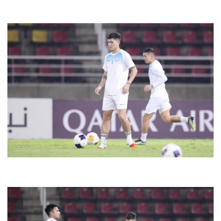
Vụ án
Vũ khí
Tin nóng
Việt Nam
Tư vấn luật
Phân tích