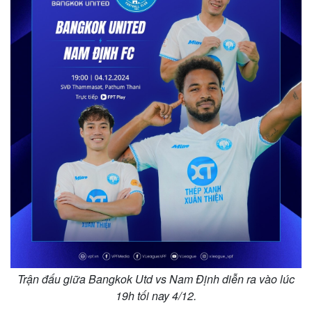
Thế giới
Multimedia
Quan sát
Video
Cuộc sống đó đây
Ảnh
Hồ sơ
E-Magazine
Infographic
Trận đấu giữa Bangkok Utd vs Nam Định diễn ra vào lúc
19h tối nay 4/12.