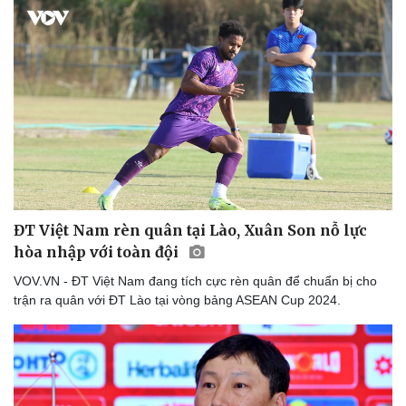
ĐT Việt Nam rèn quân tại Lào, Xuân Son nỗ lực
hòa nhập với toàn đội
Thể thao
Ô tô - Xe máy
Bóng đá
Ô tô
VOV.VN - ĐT Việt Nam đang tích cực rèn quân để chuẩn bị cho
Lịch thi đấu bóng đá
Xe máy
trận ra quân với ĐT Lào tại vòng bảng ASEAN Cup 2024.
Thế giới thể thao
Tư vấn
eSports
Hậu trường