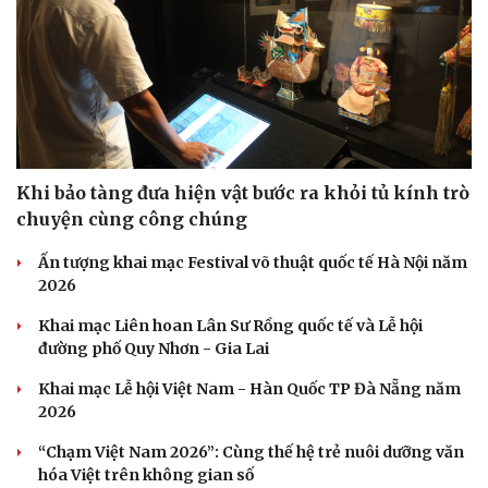
Khi bảo tàng đưa hiện vật bước ra khỏi tủ kính trò
chuyện cùng công chúng
Ấn tượng khai mạc Festival võ thuật quốc tế Hà Nội năm
2026
Khai mạc Liên hoan Lân Sư Rồng quốc tế và Lễ hội
Doanh nghiệp
Công nghệ
đường phố Quy Nhơn - Gia Lai
Thông tin doanh nghiệp
Sành điệu
Khai mạc Lễ hội Việt Nam - Hàn Quốc TP Đà Nẵng năm
Doanh nghiệp 24h
Tin Công nghệ
2026
Doanh nhân
Trải nghiệm
Vì cộng đồng
Chuyển đổi số
“Chạm Việt Nam 2026”: Cùng thế hệ trẻ nuôi dưỡng văn
hóa Việt trên không gian số