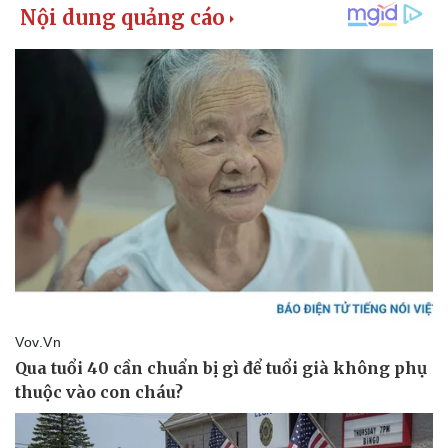
Kinh tế
Thị trường
Bất động sản
Giá vàng
Khởi nghiệp
Tiêu dùng
Tỷ giá
Chứng khoán
Giá cà phê