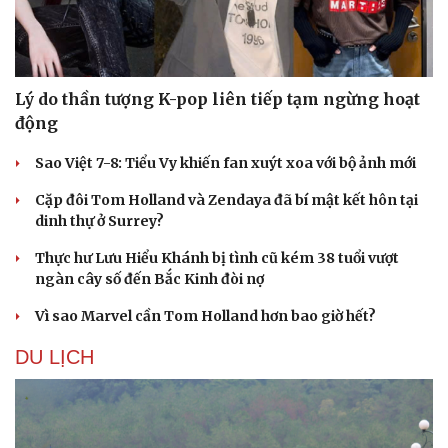
Làm đẹp - giảm cân
Phòng mạch online
Ăn sạch sống khỏe
Lý do thần tượng K-pop liên tiếp tạm ngừng hoạt
động
Sao Việt 7-8: Tiểu Vy khiến fan xuýt xoa với bộ ảnh mới
Cặp đôi Tom Holland và Zendaya đã bí mật kết hôn tại
dinh thự ở Surrey?
Thực hư Lưu Hiểu Khánh bị tình cũ kém 38 tuổi vượt
ngàn cây số đến Bắc Kinh đòi nợ
Vì sao Marvel cần Tom Holland hơn bao giờ hết?
DU LỊCH