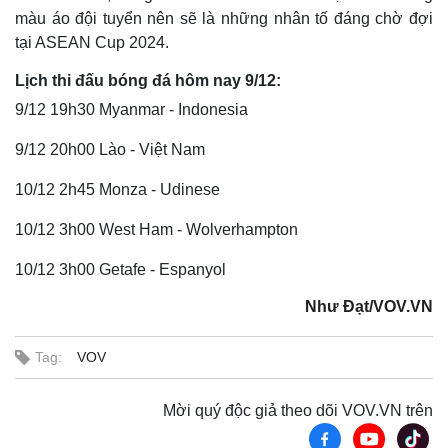
màu áo đội tuyển nên sẽ là những nhân tố đáng chờ đợi
tại ASEAN Cup 2024.
Lịch thi đấu bóng đá hôm nay 9/12:
9/12 19h30 Myanmar - Indonesia
9/12 20h00 Lào - Việt Nam
10/12 2h45 Monza - Udinese
10/12 3h00 West Ham - Wolverhampton
Thế giới
Multimedia
10/12 3h00 Getafe - Espanyol
Quan sát
Video
Cuộc sống đó đây
Ảnh
Như Đạt/VOV.VN
Hồ sơ
E-Magazine
Infographic
Tag:
VOV
Mời quý độc giả theo dõi VOV.VN trên