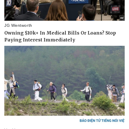
Pháp luật
Quân sự - Quốc phòng
Vụ án
Vũ khí
Tin nóng
Việt Nam
Tư vấn luật
Phân tích