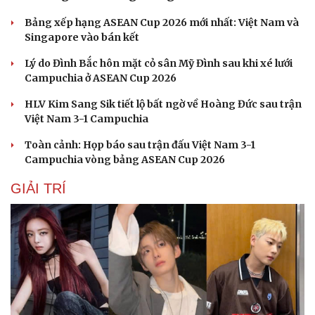
Bảng xếp hạng ASEAN Cup 2026 mới nhất: Việt Nam và
Singapore vào bán kết
Lý do Đình Bắc hôn mặt cỏ sân Mỹ Đình sau khi xé lưới
Campuchia ở ASEAN Cup 2026
HLV Kim Sang Sik tiết lộ bất ngờ về Hoàng Đức sau trận
Việt Nam 3-1 Campuchia
Toàn cảnh: Họp báo sau trận đấu Việt Nam 3-1
Campuchia vòng bảng ASEAN Cup 2026
GIẢI TRÍ
Sức khỏe
Đời sống
Dinh dưỡng - món ngon
Nhà đẹp
Cây thuốc
Blog
Sản phụ khoa
Tình yêu - Gia đình
Nhi khoa
Nam khoa