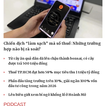
Tư vấn
Câu chuyện thời sự
Săn Tour
Đọc truyện đêm khuya
check-in
Cửa sổ tình yêu
Kể chuyện cho bé
Hạt giống tâm hồn
Chiến dịch “làm sạch” mã số thuế: Những trường
hợp nào bị rà soát?
Từ cây ăn quả dân dã lên chậu thành bonsai, có cây
được trả 500 triệu đồng
Thuế TP.HCM đạt hơn 58% mục tiêu thu 1 triệu tỷ đồng
Phấn đấu tăng trưởng trên 10%, giải ngân 100% vốn
đầu tư công trong năm 2026
Lên biên giới xem bí ngô khổng lồ ở Hoành Mô
PODCAST