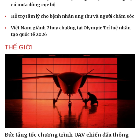
Sân khấu - Điện ảnh
Nghệ sĩ
có mưa dông cục bộ
Văn học
Thời trang
Âm nhạc
Sao Việt
Hỗ trợ tâm lý cho bệnh nhân ung thư và người chăm sóc
Di sản
Việt Nam giành 7 huy chương tại Olympic Trí tuệ nhân
tạo quốc tế 2026
THẾ GIỚI
Đức tăng tốc chương trình UAV chiến đấu thông