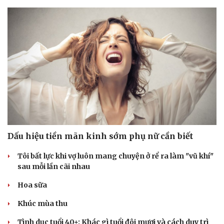
Dấu hiệu tiền mãn kinh sớm phụ nữ cần biết
Tôi bất lực khi vợ luôn mang chuyện ở rể ra làm "vũ khí"
sau mỗi lần cãi nhau
Hoa sữa
Khúc mùa thu
Tình dục tuổi 40+: Khác gì tuổi đôi mươi và cách duy trì