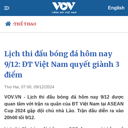
English
THỂ THAO
/
Lịch thi đấu bóng đá hôm nay
Chính trị
Xã hội
Đảng
Tin 24h
9/12: ĐT Việt Nam quyết giành 3
Tổ chức nhân sự
Dự báo thời tiết
điểm
Quốc hội
Giáo dục
Nhận diện sự thật
Dấu ấn VOV
Việc làm
Thứ Hai, 07:00, 09/12/2024
Biển đảo
VOV.VN - Lịch thi đấu bóng đá hôm nay 9/12 được
quan tâm với trận ra quân của ĐT Việt Nam tại ASEAN
Cup 2024 gặp đội chủ nhà Lào. Trận đấu diễn ra vào
20h00 tối 9/12.