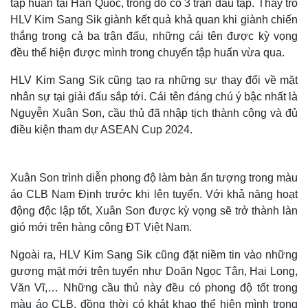
tập huấn tại Hàn Quốc, trong đó có 3 trận đấu tập. Thầy trò
HLV Kim Sang Sik giành kết quả khả quan khi giành chiến
thắng trong cả ba trận đấu, những cái tên được kỳ vọng
đều thể hiện được mình trong chuyến tập huấn vừa qua.
HLV Kim Sang Sik cũng tạo ra những sự thay đổi về mặt
nhân sự tại giải đấu sắp tới. Cái tên đáng chú ý bậc nhất là
Nguyễn Xuân Son, cầu thủ đã nhập tịch thành công và đủ
điều kiện tham dự ASEAN Cup 2024.
Xuân Son trình diễn phong độ làm bàn ấn tượng trong màu
áo CLB Nam Định trước khi lên tuyển. Với khả năng hoạt
động độc lập tốt, Xuân Son được kỳ vọng sẽ trở thành làn
gió mới trên hàng công ĐT Việt Nam.
Ngoài ra, HLV Kim Sang Sik cũng đặt niềm tin vào những
gương mặt mới trên tuyển như Doãn Ngọc Tân, Hai Long,
Văn Vĩ,… Những cầu thủ này đều có phong độ tốt trong
màu áo CLB, đồng thời có khát khao thể hiện mình trong