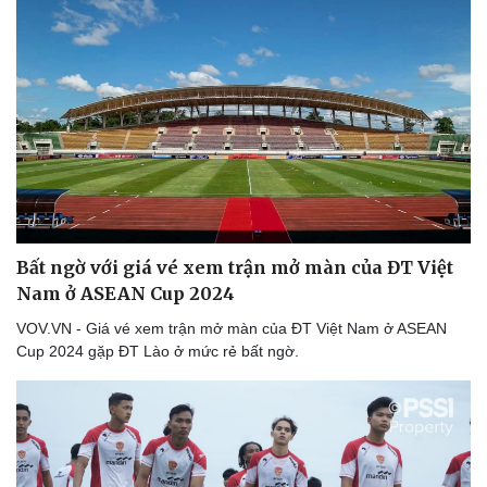
Bất ngờ với giá vé xem trận mở màn của ĐT Việt
Nam ở ASEAN Cup 2024
VOV.VN - Giá vé xem trận mở màn của ĐT Việt Nam ở ASEAN
Cup 2024 gặp ĐT Lào ở mức rẻ bất ngờ.
Du lịch
Podcast
Tư vấn
Câu chuyện thời sự
Săn Tour
Đọc truyện đêm khuya
check-in
Cửa sổ tình yêu
Kể chuyện cho bé