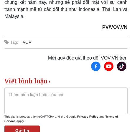
chung kết năm nay, nhưng sẽ phải đối mặt với sự cạnh
Kinh tế
Thị trường
tranh mạnh mẽ từ các đối thủ như Indonesia, Thái Lan và
Bất động sản
Giá vàng
Malaysia.
Khởi nghiệp
Tiêu dùng
Tỷ giá
PV/VOV.VN
Chứng khoán
Giá cà phê
Tag:
VOV
Mời quý độc giả theo dõi VOV.VN trên
Viết bình luận
This site is protected by reCAPTCHA and the Google
Privacy Policy
and
Terms of
Service
apply.
Gửi tin