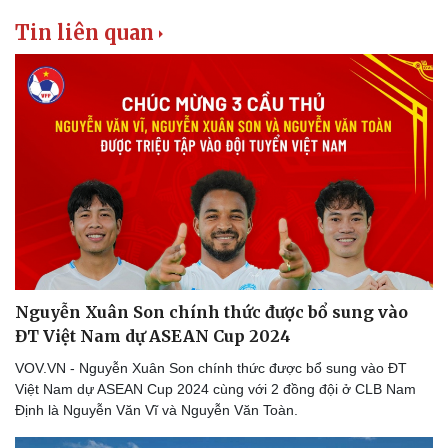
Tin liên quan
Văn hóa
Giải trí
Sân khấu - Điện ảnh
Nghệ sĩ
Văn học
Thời trang
Âm nhạc
Sao Việt
Nguyễn Xuân Son chính thức được bổ sung vào
Di sản
ĐT Việt Nam dự ASEAN Cup 2024
VOV.VN - Nguyễn Xuân Son chính thức được bổ sung vào ĐT
Việt Nam dự ASEAN Cup 2024 cùng với 2 đồng đội ở CLB Nam
Định là Nguyễn Văn Vĩ và Nguyễn Văn Toàn.