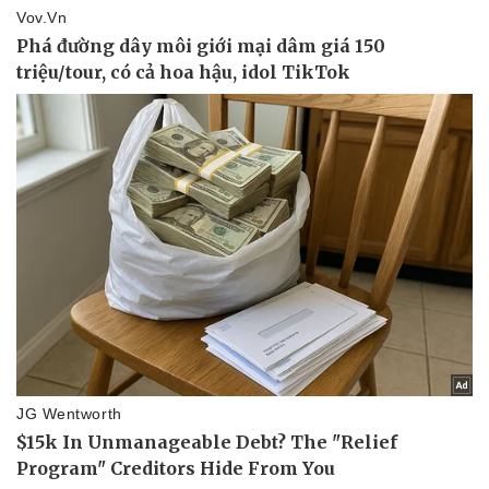
Sức khỏe
Đời sống
Dinh dưỡng - món ngon
Nhà đẹp
Cây thuốc
Blog
Sản phụ khoa
Tình yêu - Gia đình
Nhi khoa
Nam khoa
Làm đẹp - giảm cân
Phòng mạch online
Ăn sạch sống khỏe