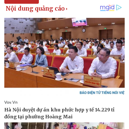
Pháp luật
Quân sự - Quốc phòng
Vụ án
Vũ khí
Tin nóng
Việt Nam
Tư vấn luật
Phân tích