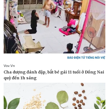
Thể thao
Ô tô - Xe máy
Bóng đá
Ô tô
Lịch thi đấu bóng đá
Xe máy
Thế giới thể thao
Tư vấn
eSports
Hậu trường