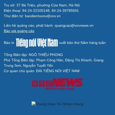
Trụ sở: 37 Bà Triệu, phường Cửa Nam, Hà Nội
Cải chính
Điện thoại: 84-24-22105148, 84-24-39785691
Thư điện tử: baodientuvov@vov.vn
Liên hệ quảng cáo, phát hành: quangcao@vovnews.vn
Báo giá quảng cáo
Báo in
xuất bản thứ Năm hàng tuần
Tổng Biên tập: NGÔ THIỆU PHONG
Phó Tổng Biên tập: Phạm Công Hân, Đặng Thị Khanh, Giang
Trung Sơn, Nguyễn Tuyết Yến
Cơ quan chủ quản: ĐÀI TIẾNG NÓI VIỆT NAM