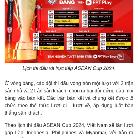
Lịch thi đấu và trực tiếp ASEAN Cup 2024.
Ở vòng bảng, các đội thi đấu vòng tròn một lượt với 2 trận
sân nhà và 2 trận sân khách, chọn ra hai đội đứng đầu mỗi
bảng vào bán kết. Các trận bán kết và chung kết được tổ
chức theo thể thức lượt đi - lượt về, áp dụng luật bàn
Thế giới
Multimedia
thắng sân khách.
Quan sát
Video
Cuộc sống đó đây
Ảnh
Theo lịch thi đấu ASEAN Cup 2024, Việt Nam sẽ lần lượt
Hồ sơ
E-Magazine
gặp Lào, Indonesia, Philippines và Myanmar, với trận ra
Infographic