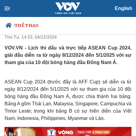
English
Lịch thi đấu và trực tiếp ASEAN
Cup 2024
THỂ THAO
/
Thứ Tư, 14:53, 04/12/2024
VOV.VN - Lịch thi đấu và trực tiếp ASEAN Cup 2024,
giải đấu diễn ra từ ngày 8/12/2024 đến 5/1/2025 với sự
Chính trị
Xã hội
tham gia của 10 đội bóng hàng đầu Đông Nam Á.
Đảng
Tin 24h
Tổ chức nhân sự
Dự báo thời tiết
Quốc hội
Giáo dục
ASEAN Cup 2024 (trước đây là AFF Cup) sẽ diễn ra từ
Nhận diện sự thật
Dấu ấn VOV
ngày 8/12/2024 đến 5/1/2025 với sự tham gia của 10 đội
Việc làm
bóng hàng đầu Đông Nam Á, được chia thành hai bảng.
Biển đảo
Bảng A gồm Thái Lan, Malaysia, Singapore, Campuchia và
Timor Leste; trong khi bảng B có sự hiện diện của Việt
Nam, Indonesia, Philippines, Myanmar và Lào.