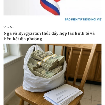
Pháp luật
Quân sự - Quốc phòng
Vụ án
Vũ khí
Tin nóng
Việt Nam
Tư vấn luật
Phân tích