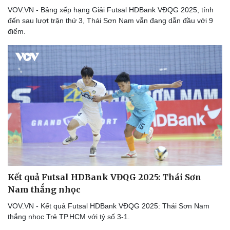
VOV.VN - Bảng xếp hạng Giải Futsal HDBank VĐQG 2025, tính
đến sau lượt trận thứ 3, Thái Sơn Nam vẫn đang dẫn đầu với 9
điểm.
Kết quả Futsal HDBank VĐQG 2025: Thái Sơn
Thể thao
Ô tô - Xe máy
Nam thắng nhọc
Bóng đá
Ô tô
Lịch thi đấu bóng đá
Xe máy
VOV.VN - Kết quả Futsal HDBank VĐQG 2025: Thái Sơn Nam
Thế giới thể thao
Tư vấn
thắng nhọc Trẻ TP.HCM với tỷ số 3-1.
eSports