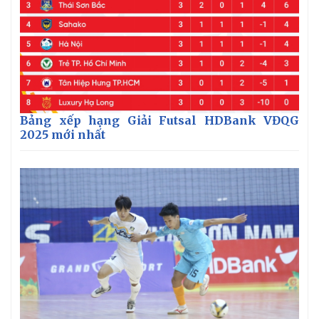
Thế giới
Multimedia
Bảng xếp hạng Giải Futsal HDBank VĐQG
Quan sát
Video
2025 mới nhất
Cuộc sống đó đây
Ảnh
Hồ sơ
E-Magazine
Infographic