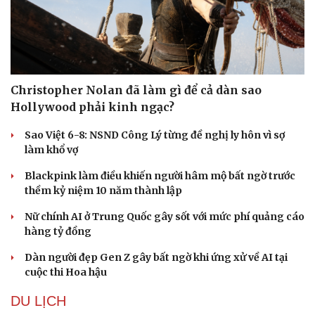
Christopher Nolan đã làm gì để cả dàn sao
Hollywood phải kinh ngạc?
Sao Việt 6-8: NSND Công Lý từng đề nghị ly hôn vì sợ
Sức khỏe
Đời sống
làm khổ vợ
Dinh dưỡng - món ngon
Nhà đẹp
Blackpink làm điều khiến người hâm mộ bất ngờ trước
Cây thuốc
Blog
thềm kỷ niệm 10 năm thành lập
Sản phụ khoa
Tình yêu - Gia đình
Nhi khoa
Nữ chính AI ở Trung Quốc gây sốt với mức phí quảng cáo
Nam khoa
hàng tỷ đồng
Làm đẹp - giảm cân
Phòng mạch online
Dàn người đẹp Gen Z gây bất ngờ khi ứng xử về AI tại
Ăn sạch sống khỏe
cuộc thi Hoa hậu
DU LỊCH