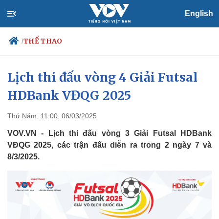
English
THỂ THAO
/
Lịch thi đấu vòng 4 Giải Futsal
HDBank VĐQG 2025
Chính trị
Xã hội
Đảng
Tin 24h
Tổ chức nhân sự
Dự báo thời tiết
Thứ Năm, 11:00, 06/03/2025
Quốc hội
Giáo dục
VOV.VN - Lịch thi đấu vòng 3 Giải Futsal HDBank
Nhận diện sự thật
Dấu ấn VOV
VĐQG 2025, các trận đấu diễn ra trong 2 ngày 7 và
Việc làm
8/3/2025.
Biển đảo