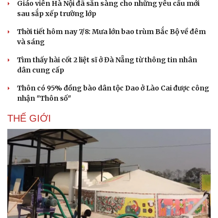
Giáo viên Hà Nội đã sẵn sàng cho những yêu cầu mới
sau sắp xếp trường lớp
Thời tiết hôm nay 7/8: Mưa lớn bao trùm Bắc Bộ về đêm
và sáng
Tìm thấy hài cốt 2 liệt sĩ ở Đà Nẵng từ thông tin nhân
dân cung cấp
Thôn có 95% đồng bào dân tộc Dao ở Lào Cai được công
nhận "Thôn số"
Văn hóa
Giải trí
THẾ GIỚI
Sân khấu - Điện ảnh
Nghệ sĩ
Văn học
Thời trang
Âm nhạc
Sao Việt
Di sản