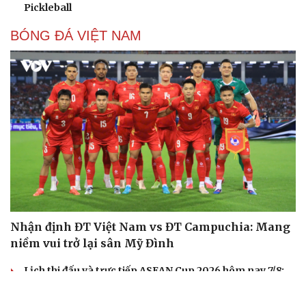
Pickleball
BÓNG ĐÁ VIỆT NAM
Nhận định ĐT Việt Nam vs ĐT Campuchia: Mang
niềm vui trở lại sân Mỹ Đình
Lịch thi đấu và trực tiếp ASEAN Cup 2026 hôm nay 7/8:
Bán kết vẫy gọi ĐT Việt Nam