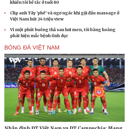
khiến tôi bế tắc ở tuổi 80
Clip anh Tây 'phê' và ngơ ngác khi gội đầu massage ở
Việt Nam hút 24 triệu view
Vì một phút buông thả sau hơi men, tôi bàng hoàng
phát hiện mắc bệnh tình dục
BÓNG ĐÁ VIỆT NAM
Nhận định ĐT Việt Nam vs ĐT Campuchia: Mang