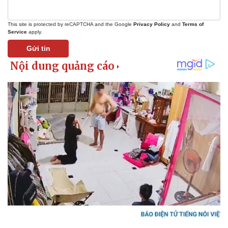
This site is protected by reCAPTCHA and the Google
Privacy Policy
and
Terms of
Service
apply.
Gửi tin