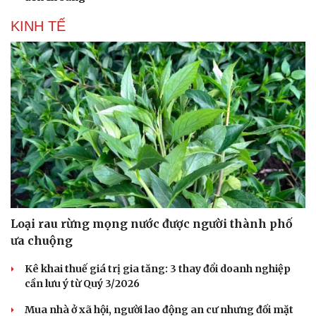
KINH TẾ
Du lịch
Podcast
Tư vấn
Câu chuyện thời sự
Săn Tour
Đọc truyện đêm khuya
check-in
Cửa sổ tình yêu
Kể chuyện cho bé
Hạt giống tâm hồn
Loại rau rừng mọng nước được người thành phố
ưa chuộng
Kê khai thuế giá trị gia tăng: 3 thay đổi doanh nghiệp
cần lưu ý từ Quý 3/2026
Mua nhà ở xã hội, người lao động an cư nhưng đối mặt