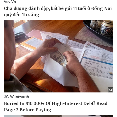
Kinh tế
Thị trường
Bất động sản
Giá vàng
Khởi nghiệp
Tiêu dùng
Tỷ giá
Chứng khoán
Giá cà phê