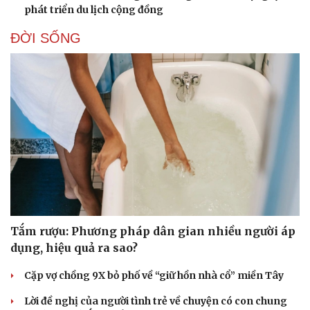
phát triển du lịch cộng đồng
ĐỜI SỐNG
Doanh nghiệp
Công nghệ
Thông tin doanh nghiệp
Sành điệu
Tắm rượu: Phương pháp dân gian nhiều người áp
Doanh nghiệp 24h
Tin Công nghệ
dụng, hiệu quả ra sao?
Doanh nhân
Trải nghiệm
Vì cộng đồng
Chuyển đổi số
Cặp vợ chồng 9X bỏ phố về “giữ hồn nhà cổ” miền Tây
Lời đề nghị của người tình trẻ về chuyện có con chung