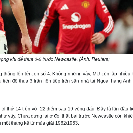
 vọng khi để thua 0-2 trước Newcastle. (Ảnh: Reuters)
g thắng lên tới con số 4. Không những vậy, MU còn lập nhiều 
tiên để thua 3 trận liên tiếp trên sân nhà tại Ngoại hạng Anh
rí thứ 14 trên với 22 điểm sau 19 vòng đấu. Đây là lần đầu t
hư vậy. Chưa dừng lại ở đó, thất bại trước Newcastle còn khi
ng một tháng kể từ mùa giải 1962/1963.