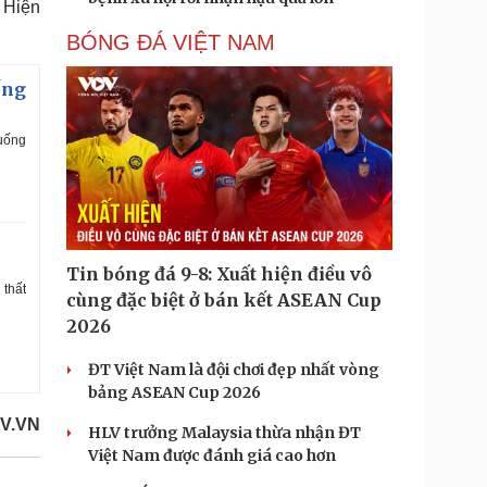
 Hiện
BÓNG ĐÁ VIỆT NAM
ống
uống
Tin bóng đá 9-8: Xuất hiện điều vô
thất
cùng đặc biệt ở bán kết ASEAN Cup
2026
ĐT Việt Nam là đội chơi đẹp nhất vòng
bảng ASEAN Cup 2026
V.VN
HLV trưởng Malaysia thừa nhận ĐT
Việt Nam được đánh giá cao hơn