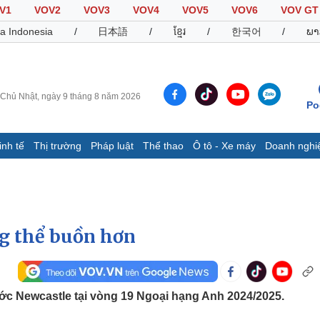
V1
VOV2
VOV3
VOV4
VOV5
VOV6
VOV GT
a Indonesia
/
日本語
/
ខ្មែរ
/
한국어
/
ພາ
Chủ Nhật, ngày 9 tháng 8 năm 2026
Po
inh tế
Thị trường
Pháp luật
Thể thao
Ô tô - Xe máy
Doanh nghi
Thế giới
Multimedia
K
Quan sát
Video
B
Cuộc sống đó đây
Ảnh
K
Hồ sơ
E-Magazine
g thể buồn hơn
Infographic
Thể thao
Ô tô - Xe máy
D
ước Newcastle tại vòng 19 Ngoại hạng Anh 2024/2025.
Bóng đá
Ô tô
T