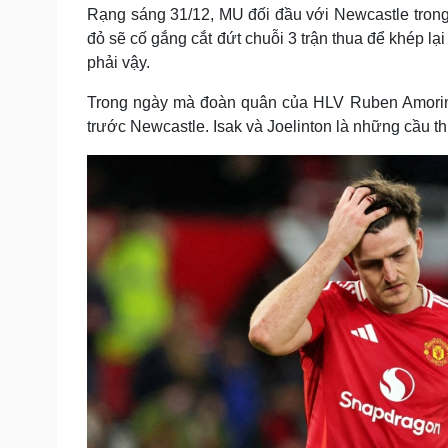
Tin nóng
Việt Nam
Rạng sáng 31/12, MU đối đầu với Newcastle tro
Tư vấn luật
Phân tích
đỏ sẽ cố gắng cắt đứt chuỗi 3 trận thua để khép l
phải vậy.
Trong ngày mà đoàn quân của HLV Ruben Amorim thi
Sức khỏe
Đời sống
trước Newcastle. Isak và Joelinton là những cầu th
Dinh dưỡng - món ngon
Nhà đẹp
Cây thuốc
Blog
Sản phụ khoa
Tình yêu - Gia đình
Nhi khoa
Nam khoa
Làm đẹp - giảm cân
Phòng mạch online
Ăn sạch sống khỏe
Cải chính