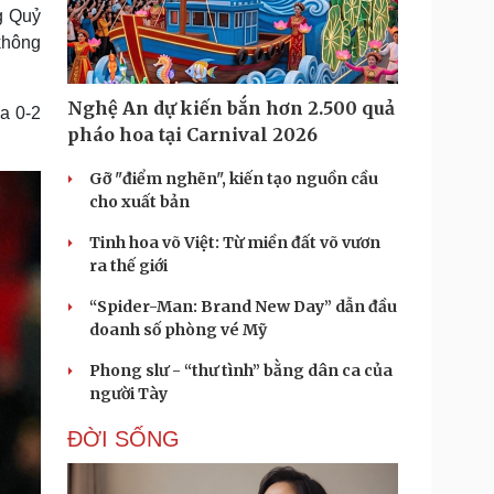
Doanh nghiệp 24h
Tin Công nghệ
g Quỷ
Doanh nhân
Trải nghiệm
 không
ì cộng đồng
Chuyển đổi số
Nghệ An dự kiến bắn hơn 2.500 quả
a 0-2
u lịch
Podcast
pháo hoa tại Carnival 2026
Tư vấn
Câu chuyện thời sự
Săn Tour
Đọc truyện đêm khuya
Gỡ "điểm nghẽn", kiến tạo nguồn cầu
heck-in
Cửa sổ tình yêu
cho xuất bản
Kể chuyện cho bé
Tinh hoa võ Việt: Từ miền đất võ vươn
Hạt giống tâm hồn
ra thế giới
“Spider-Man: Brand New Day” dẫn đầu
doanh số phòng vé Mỹ
Phong slư - “thư tình” bằng dân ca của
người Tày
ĐỜI SỐNG