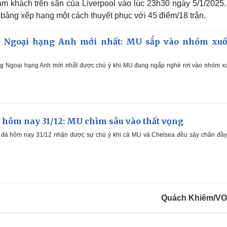
àm khách trên sân của Liverpool vào lúc 23h30 ngày 5/1/2025.
u bảng xếp hạng một cách thuyết phục với 45 điểm/18 trận.
 Ngoại hạng Anh mới nhất: MU sắp vào nhóm xu
g Ngoại hạng Anh mới nhất được chú ý khi MU đang ngấp nghé rơi vào nhóm x
 hôm nay 31/12: MU chìm sâu vào thất vọng
 đá hôm nay 31/12 nhận được sự chú ý khi cả MU và Chelsea đều sảy chân đầy 
Quách Khiêm/VO