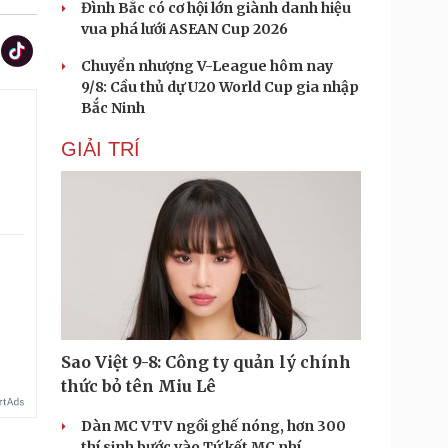
Đình Bắc có cơ hội lớn giành danh hiệu
vua phá lưới ASEAN Cup 2026
Chuyển nhượng V-League hôm nay
9/8: Cầu thủ dự U20 World Cup gia nhập
Bắc Ninh
GIẢI TRÍ
.
Sao Việt 9-8: Công ty quản lý chính
thức bỏ tên Miu Lê
Dàn MC VTV ngồi ghế nóng, hơn 300
thí sinh bước vào Tứ kết MC nhí