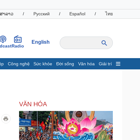
ສາລາວ
/
Русский
/
Español
/
ไทย
English
dcast
Radio
ệp
Công nghệ
Sức khỏe
Đời sống
Văn hóa
Giải trí
inh tế
Thị trường
ất động sản
Giá vàng
hởi nghiệp
Tiêu dùng
Tỷ giá
VĂN HÓA
Chứng khoán
Giá cà phê
oanh nghiệp
Công nghệ
hông tin doanh nghiệp
Sành điệu