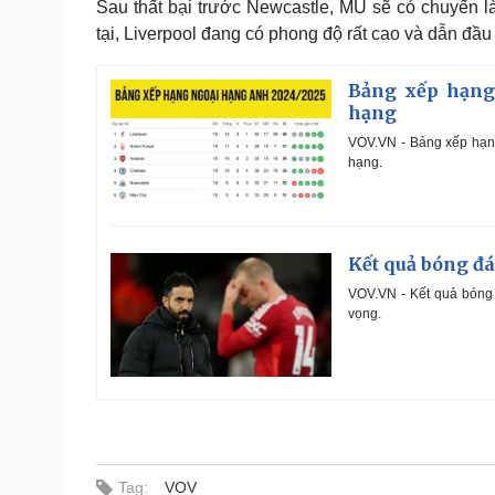
Sau thất bại trước Newcastle, MU sẽ có chuyến l
tại, Liverpool đang có phong độ rất cao và dẫn đầ
Bảng xếp hạng
hạng
VOV.VN - Bảng xếp hạn
hạng.
Kết quả bóng đá
VOV.VN - Kết quả bóng
vọng.
Tag:
VOV