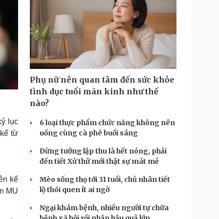
Phụ nữ nên quan tâm đến sức khỏe
tình dục tuổi mãn kinh như thế
nào?
kỷ lục
6 loại thực phẩm chức năng không nên
uống cùng cà phê buổi sáng
 kể từ
Đừng tưởng lập thu là hết nóng, phải
đến tiết Xử thử mới thật sự mát mẻ
iên kể
Mèo sống thọ tới 31 tuổi, chủ nhân tiết
lộ thói quen ít ai ngờ
ến MU
Ngại khám bệnh, nhiều người tự chữa
bệnh xã hội rồi nhận hậu quả lớn