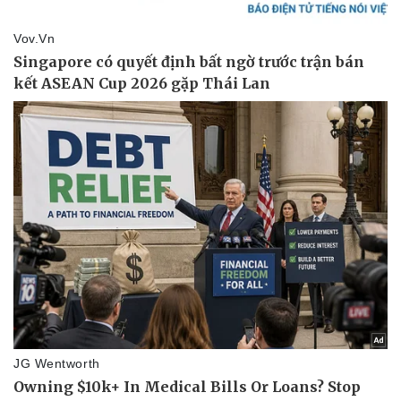
Vụ án
Vũ khí
Tin nóng
Việt Nam
Tư vấn luật
Phân tích