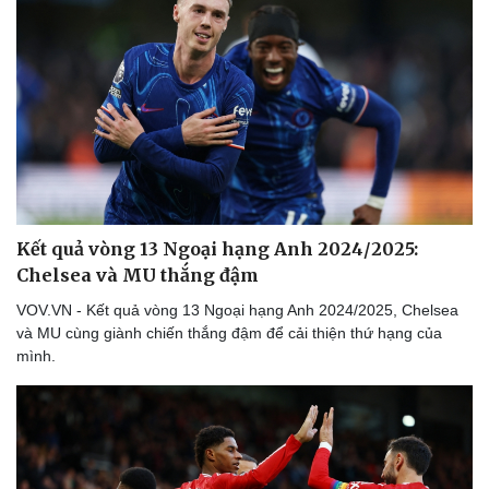
Thể thao
Ô tô - Xe máy
Bóng đá
Ô tô
Lịch thi đấu bóng đá
Xe máy
Thế giới thể thao
Tư vấn
eSports
Hậu trường
Kết quả vòng 13 Ngoại hạng Anh 2024/2025:
Chelsea và MU thắng đậm
VOV.VN - Kết quả vòng 13 Ngoại hạng Anh 2024/2025, Chelsea
và MU cùng giành chiến thắng đậm để cải thiện thứ hạng của
mình.