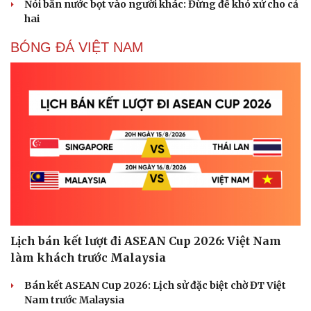
Nói bắn nước bọt vào người khác: Đừng để khó xử cho cả
hai
BÓNG ĐÁ VIỆT NAM
Sức khỏe
Đời sống
Dinh dưỡng - món ngon
Nhà đẹp
Cây thuốc
Blog
Sản phụ khoa
Tình yêu - Gia đình
Nhi khoa
Nam khoa
Làm đẹp - giảm cân
Phòng mạch online
Ăn sạch sống khỏe
Lịch bán kết lượt đi ASEAN Cup 2026: Việt Nam
làm khách trước Malaysia
Bán kết ASEAN Cup 2026: Lịch sử đặc biệt chờ ĐT Việt
Nam trước Malaysia