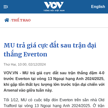
English
THỂ THAO
/
MU trả giá cực đắt sau trận đại
Chính trị
Xã hội
Đảng
Tin 24h
thắng Everton
Tổ chức nhân sự
Dự báo thời tiết
Quốc hội
Giáo dục
Thứ Hai, 10:00, 02/12/2024
Nhận diện sự thật
Dấu ấn VOV
Việc làm
VOV.VN - MU trả giá cực đắt sau trận thắng đậm 4-0
Biển đảo
trước Everton tại vòng 13 Ngoại hạng Anh 2024/2025,
khi gặp tổn thất lực lượng lớn trước trận đại chiến với
Arsenal vào giữa tuần này.
Tối 1/12, MU có cuộc tiếp đón Everton trên sân nhà Old
Trafford tại vòng 13 Ngoại hạng Anh 2024/2025. Ở trận