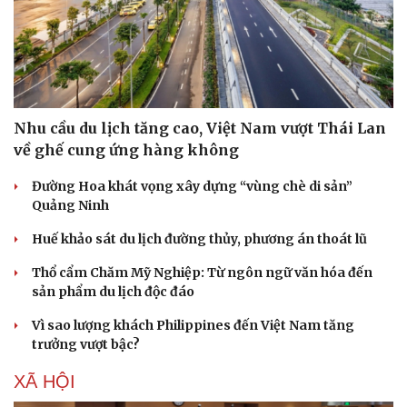
Nhu cầu du lịch tăng cao, Việt Nam vượt Thái Lan
về ghế cung ứng hàng không
Đường Hoa khát vọng xây dựng “vùng chè di sản”
Quảng Ninh
Huế khảo sát du lịch đường thủy, phương án thoát lũ
Văn hóa
Giải trí
Thổ cẩm Chăm Mỹ Nghiệp: Từ ngôn ngữ văn hóa đến
sản phẩm du lịch độc đáo
Sân khấu - Điện ảnh
Nghệ sĩ
Văn học
Thời trang
Vì sao lượng khách Philippines đến Việt Nam tăng
Âm nhạc
Sao Việt
trưởng vượt bậc?
Di sản
XÃ HỘI