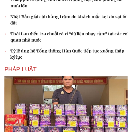
mưa lớn
Nhật Bản giải cứu hàng trăm du khách mắc kẹt do sạt lở
đất
Thái Lan điều tra chuỗi rò rỉ “dữ liệu nhạy cảm” tại các cơ
quan nhà nước
Tỷ lệ ủng hộ Tổng thống Hàn Quốc tiếp tục xuống thấp
kỷ lục
PHÁP LUẬT
Du lịch
Podcast
Tư vấn
Câu chuyện thời sự
Săn Tour
Đọc truyện đêm khuya
check-in
Cửa sổ tình yêu
Kể chuyện cho bé