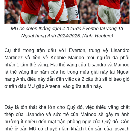
MU có chiến thắng đậm 4-0 trước Everton tại vòng 13
Ngoại hạng Anh 2024/2025. (Ảnh: Reuters)
Cụ thể trong trận đấu với Everton, trung vệ Lisandro
Martinez và tiền vệ Kobbie Mainoo mỗi người đã phải
nhận 1 tấm thẻ vàng. Hai thẻ vàng của Lisandro và Mainoo
là thẻ vàng thứ năm của họ trong mùa giải này tại Ngoại
hạng Anh, điều này dẫn đến việc cả 2 cầu thủ sẽ bị treo giò
ở trận đấu MU gặp Arsenal vào giữa tuần này.
Đây là tổn thất khá lớn cho Quỷ đỏ, việc thiếu vắng chất
thép của Lisandro và sức trẻ của Mainoo sẽ gây ra ảnh
hưởng ít nhiều đến mặt trận phòng ngự của Quỷ đỏ. Còn
nhớ ở trận MU có chuyến làm khách trên sân của Ipswich