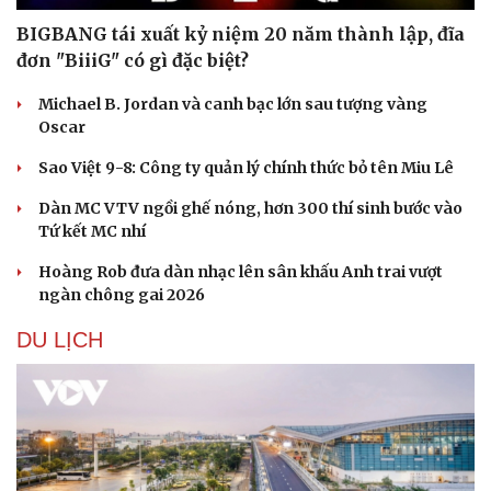
BIGBANG tái xuất kỷ niệm 20 năm thành lập, đĩa
đơn "BiiiG" có gì đặc biệt?
Michael B. Jordan và canh bạc lớn sau tượng vàng
Oscar
Sao Việt 9-8: Công ty quản lý chính thức bỏ tên Miu Lê
Dàn MC VTV ngồi ghế nóng, hơn 300 thí sinh bước vào
Tứ kết MC nhí
Hoàng Rob đưa dàn nhạc lên sân khấu Anh trai vượt
ngàn chông gai 2026
DU LỊCH