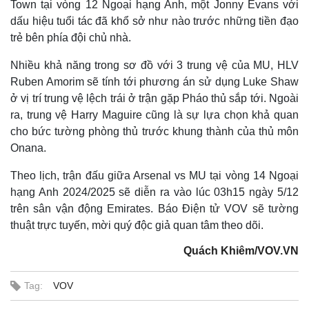
Town tại vòng 12 Ngoại hạng Anh, một Jonny Evans với
dấu hiệu tuổi tác đã khổ sở như nào trước những tiền đạo
trẻ bên phía đội chủ nhà.
Nhiều khả năng trong sơ đồ với 3 trung vệ của MU, HLV
Ruben Amorim sẽ tính tới phương án sử dụng Luke Shaw
ở vị trí trung vệ lệch trái ở trận gặp Pháo thủ sắp tới. Ngoài
ra, trung vệ Harry Maguire cũng là sự lựa chọn khả quan
cho bức tường phòng thủ trước khung thành của thủ môn
Onana.
Theo lịch, trận đấu giữa Arsenal vs MU tại vòng 14 Ngoại
hạng Anh 2024/2025 sẽ diễn ra vào lúc 03h15 ngày 5/12
Thế giới
Multimedia
trên sân vận động Emirates. Báo Điện tử VOV sẽ tường
Quan sát
Video
thuật trực tuyến, mời quý độc giả quan tâm theo dõi.
Cuộc sống đó đây
Ảnh
Hồ sơ
E-Magazine
Quách Khiêm/VOV.VN
Infographic
Tag:
VOV