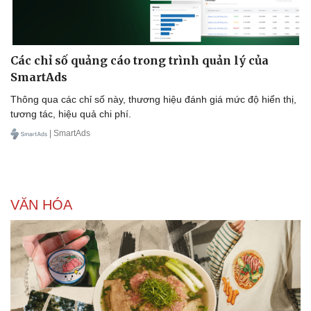
Các chỉ số quảng cáo trong trình quản lý của
Doanh nghiệp
Công nghệ
SmartAds
Thông tin doanh nghiệp
Sành điệu
Doanh nghiệp 24h
Tin Công nghệ
Thông qua các chỉ số này, thương hiệu đánh giá mức độ hiển thị,
Doanh nhân
Trải nghiệm
tương tác, hiệu quả chi phí.
Vì cộng đồng
Chuyển đổi số
| SmartAds
VĂN HÓA