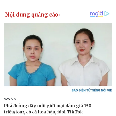
Kinh tế
Thị trường
Bất động sản
Giá vàng
Khởi nghiệp
Tiêu dùng
Tỷ giá
Chứng khoán