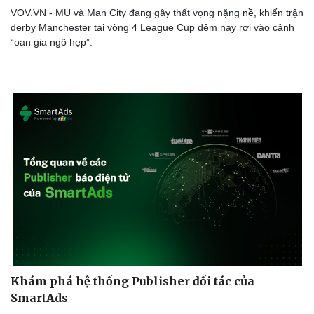
Sức khỏe
Đời sống
VOV.VN - MU và Man City đang gây thất vọng nặng nề, khiến trận
derby Manchester tại vòng 4 League Cup đêm nay rơi vào cảnh
Dinh dưỡng - món ngon
Nhà đẹp
“oan gia ngõ hẹp”.
Cây thuốc
Blog
Sản phụ khoa
Tình yêu - Gia đình
Nhi khoa
Nam khoa
Làm đẹp - giảm cân
Phòng mạch online
Ăn sạch sống khỏe
Khám phá hệ thống Publisher đối tác của
SmartAds