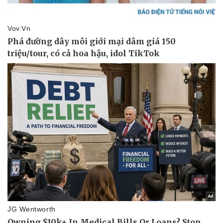
Pháp luật
Quân sự - Quốc phòng
Vụ án
Vũ khí
Tin nóng
Việt Nam
Tư vấn luật
Phân tích