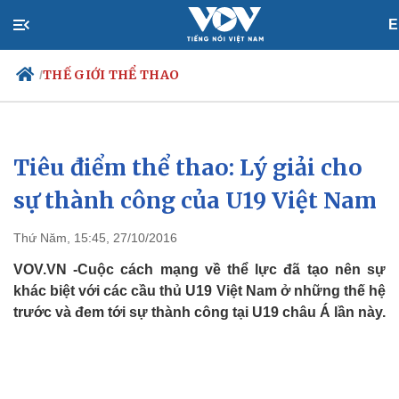
E
THẾ GIỚI THỂ THAO
/
Tiêu điểm thể thao: Lý giải cho
Chính trị
Xã hội
Đảng
Tin 24h
sự thành công của U19 Việt Nam
Tổ chức nhân sự
Dự báo thời tiết
Quốc hội
Giáo dục
Thứ Năm, 15:45, 27/10/2016
Nhận diện sự thật
Dấu ấn VOV
Việc làm
VOV.VN -Cuộc cách mạng về thể lực đã tạo nên sự
Biển đảo
khác biệt với các cầu thủ U19 Việt Nam ở những thế hệ
trước và đem tới sự thành công tại U19 châu Á lần này.