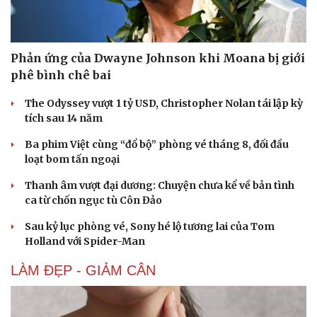
Di sản
Phản ứng của Dwayne Johnson khi Moana bị giới
phê bình chê bai
The Odyssey vượt 1 tỷ USD, Christopher Nolan tái lập kỳ
tích sau 14 năm
Ba phim Việt cùng “đổ bộ” phòng vé tháng 8, đối đầu
loạt bom tấn ngoại
Thanh âm vượt đại dương: Chuyện chưa kể về bản tình
ca từ chốn ngục tù Côn Đảo
Sau kỷ lục phòng vé, Sony hé lộ tương lai của Tom
Holland với Spider-Man
LÀM ĐẸP - GIẢM CÂN