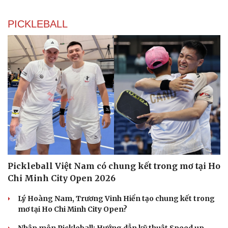
PICKLEBALL
Du lịch
Podcast
Tư vấn
Câu chuyện thời sự
Săn Tour
Đọc truyện đêm khuya
check-in
Cửa sổ tình yêu
Kể chuyện cho bé
Hạt giống tâm hồn
Pickleball Việt Nam có chung kết trong mơ tại Ho
Chi Minh City Open 2026
Lý Hoàng Nam, Trương Vinh Hiển tạo chung kết trong
mơ tại Ho Chi Minh City Open?