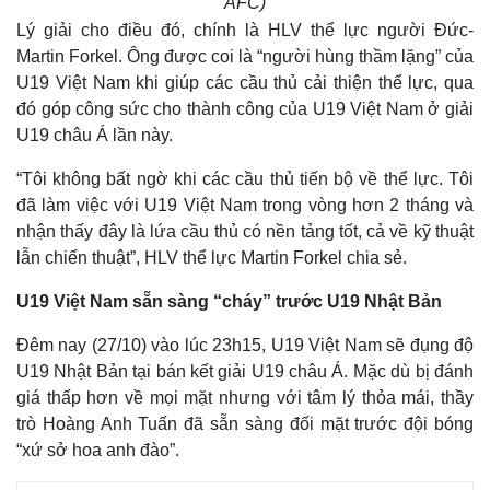
AFC)
Lý giải cho điều đó, chính là HLV thể lực người Đức-
Thế giới
Multimedia
Martin Forkel. Ông được coi là “người hùng thầm lặng” của
Quan sát
Video
U19 Việt Nam khi giúp các cầu thủ cải thiện thể lực, qua
Cuộc sống đó đây
Ảnh
đó góp công sức cho thành công của U19 Việt Nam ở giải
Hồ sơ
E-Magazine
U19 châu Á lần này.
Infographic
“Tôi không bất ngờ khi các cầu thủ tiến bộ về thể lực. Tôi
đã làm việc với U19 Việt Nam trong vòng hơn 2 tháng và
nhận thấy đây là lứa cầu thủ có nền tảng tốt, cả về kỹ thuật
lẫn chiến thuật”, HLV thể lực Martin Forkel chia sẻ.
U19 Việt Nam sẵn sàng “cháy” trước U19 Nhật Bản
Đêm nay (27/10) vào lúc 23h15, U19 Việt Nam sẽ đụng độ
U19 Nhật Bản tại bán kết giải U19 châu Á. Mặc dù bị đánh
giá thấp hơn về mọi mặt nhưng với tâm lý thỏa mái, thầy
trò Hoàng Anh Tuấn đã sẵn sàng đối mặt trước đội bóng
“xứ sở hoa anh đào”.