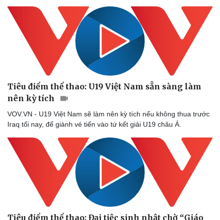
Tiêu điểm thể thao: U19 Việt Nam sẵn sàng làm
nên kỳ tích
Doanh nghiệp
Công nghệ
Thông tin doanh nghiệp
Sành điệu
VOV.VN - U19 Việt Nam sẽ làm nên kỳ tích nếu không thua trước
Doanh nghiệp 24h
Tin Công nghệ
Iraq tối nay, để giành vé tiến vào tứ kết giải U19 châu Á.
Doanh nhân
Trải nghiệm
Vì cộng đồng
Chuyển đổi số
Tiêu điểm thể thao: Đại tiệc sinh nhật chờ “Giáo