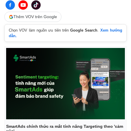
Thêm VOV trên Google
Chọn VOV làm nguồn ưu tiên trên
Google Search
.
Xem hướng
dẫn.
Kinh tế
Thị trường
Bất động sản
Giá vàng
Khởi nghiệp
Tiêu dùng
Tỷ giá
Chứng khoán
Giá cà phê
SmartAds chính thức ra mắt tính năng Targeting theo 'cảm
xúc'