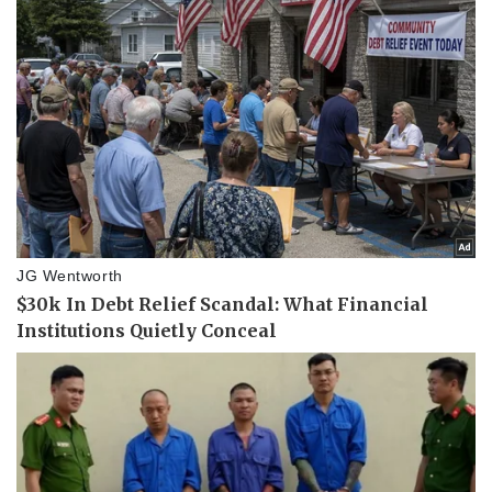
Thể thao
Ô tô - Xe máy
Bóng đá
Ô tô
Lịch thi đấu bóng đá
Xe máy
Thế giới thể thao
Tư vấn