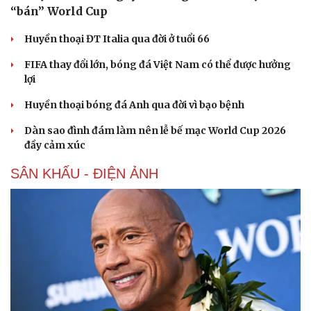
“bán” World Cup
Huyền thoại ĐT Italia qua đời ở tuổi 66
FIFA thay đổi lớn, bóng đá Việt Nam có thể được hưởng
lợi
Huyền thoại bóng đá Anh qua đời vì bạo bệnh
Dàn sao đình đám làm nên lễ bế mạc World Cup 2026
đầy cảm xúc
SÂN KHẤU - ĐIỆN ẢNH
Văn hóa
Giải trí
Sân khấu - Điện ảnh
Nghệ sĩ
Văn học
Thời trang
Âm nhạc
Sao Việt