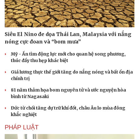
Siêu El Nino đe dọa Thái Lan, Malaysia với nắng
nóng cực đoan và “bom mưa”
Mỹ - Ấn tìm động lực mới cho quan hệ song phương,
thúc đẩy thu hẹp khác biệt
Giá lương thực thế giới tăng do nắng nóng và bất ổn địa
chính trị
81 năm thảm họa bom nguyên tử và ước nguyện hòa
bình từ Nagasaki
Đức từ chối tăng dự trữ khí đốt, châu Âu lo mùa đông
khắc nghiệt
PHÁP LUẬT