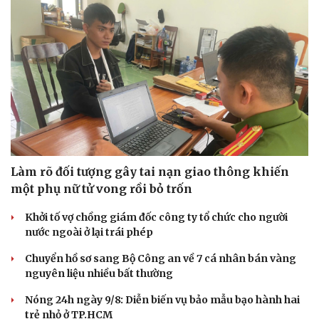
Du lịch
Podcast
Tư vấn
Câu chuyện thời sự
Săn Tour
Đọc truyện đêm khuya
check-in
Cửa sổ tình yêu
Làm rõ đối tượng gây tai nạn giao thông khiến
Kể chuyện cho bé
Hạt giống tâm hồn
một phụ nữ tử vong rồi bỏ trốn
Khởi tố vợ chồng giám đốc công ty tổ chức cho người
nước ngoài ở lại trái phép
Chuyển hồ sơ sang Bộ Công an về 7 cá nhân bán vàng
nguyên liệu nhiều bất thường
Nóng 24h ngày 9/8: Diễn biến vụ bảo mẫu bạo hành hai
trẻ nhỏ ở TP.HCM