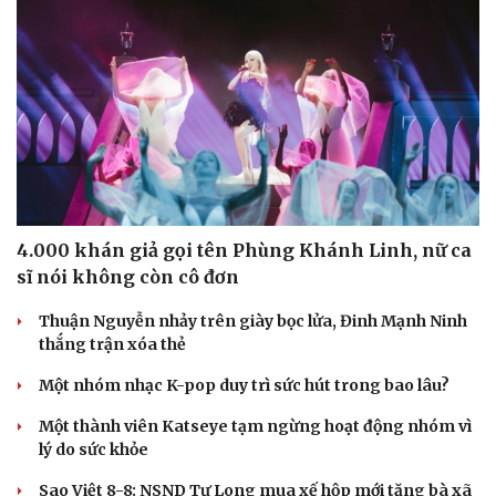
4.000 khán giả gọi tên Phùng Khánh Linh, nữ ca
sĩ nói không còn cô đơn
Thuận Nguyễn nhảy trên giày bọc lửa, Đinh Mạnh Ninh
thắng trận xóa thẻ
Một nhóm nhạc K-pop duy trì sức hút trong bao lâu?
Một thành viên Katseye tạm ngừng hoạt động nhóm vì
lý do sức khỏe
Sao Việt 8-8: NSND Tự Long mua xế hộp mới tặng bà xã