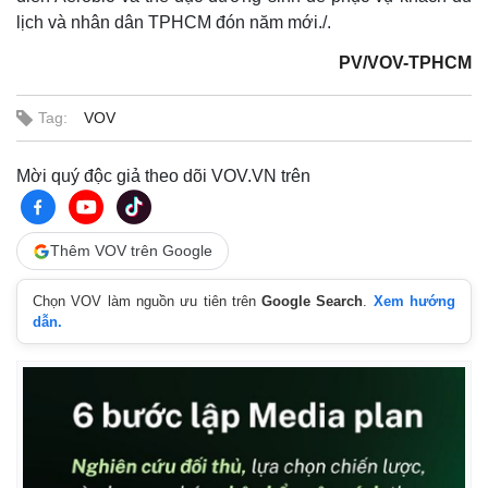
lịch và nhân dân TPHCM đón năm mới./.
PV/VOV-TPHCM
Tag:
VOV
Mời quý độc giả theo dõi VOV.VN trên
Thêm VOV trên Google
Thế giới
Multimedia
Chọn VOV làm nguồn ưu tiên trên
Google Search
.
Xem hướng
Quan sát
Video
dẫn.
Cuộc sống đó đây
Ảnh
Hồ sơ
E-Magazine
Infographic