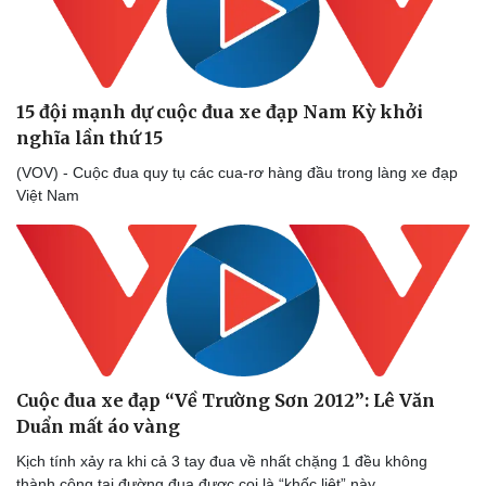
15 đội mạnh dự cuộc đua xe đạp Nam Kỳ khởi
nghĩa lần thứ 15
(VOV) - Cuộc đua quy tụ các cua-rơ hàng đầu trong làng xe đạp
Việt Nam
Thể thao
Ô tô - Xe máy
Cuộc đua xe đạp “Về Trường Sơn 2012”: Lê Văn
Bóng đá
Ô tô
Duẩn mất áo vàng
Lịch thi đấu bóng đá
Xe máy
Kịch tính xảy ra khi cả 3 tay đua về nhất chặng 1 đều không
Thế giới thể thao
Tư vấn
thành công tại đường đua được coi là “khốc liệt” này.