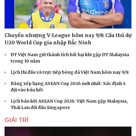
Sức khỏe
Đời sống
Dinh dưỡng - món ngon
Nhà đẹp
Cây thuốc
Blog
Sản phụ khoa
Tình yêu - Gia đình
Nhi khoa
Nam khoa
Chuyển nhượng V-League hôm nay 9/8: Cầu thủ dự
Làm đẹp - giảm cân
U20 World Cup gia nhập Bắc Ninh
Phòng mạch online
Ăn sạch sống khỏe
ĐT Việt Nam giữ thành tích bất bại khi gặp ĐT Malaysia
trong 10 năm
Lịch thi đấu và trực tiếp bóng đá Việt Nam hôm nay 9/8
Bảng xếp hạng ASEAN Cup 2026 mới nhất: Xác định 4
đội vào bán kết
Lịch bán kết ASEAN Cup 2026: Việt Nam gặp Malaysia,
Thái Lan đối đầu Singapore
GIẢI TRÍ