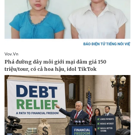
Kinh tế
Thị trường
Bất động sản
Giá vàng
Khởi nghiệp
Tiêu dùng
Tỷ giá
Chứng khoán
Giá cà phê