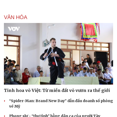
Doanh nghiệp 24h
Tin Công nghệ
Doanh nhân
Trải nghiệm
Vì cộng đồng
Chuyển đổi số
VĂN HÓA
Tinh hoa võ Việt: Từ miền đất võ vươn ra thế giới
“Spider-Man: Brand New Day” dẫn đầu doanh số phòng
vé Mỹ
Phong slư - “thư tình” bằng dân ca của người Tày