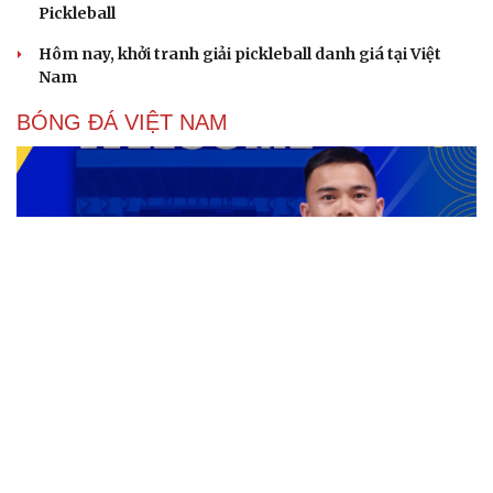
Pickleball
Hôm nay, khởi tranh giải pickleball danh giá tại Việt
Nam
BÓNG ĐÁ VIỆT NAM
Chuyển nhượng V-League hôm nay 9/8: Cầu thủ dự
U20 World Cup gia nhập Bắc Ninh