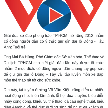
Giải đua xe đạp phong trào TP.HCM mở rộng 2012 nhằm
cổ động người dân có ý thức giữ gìn đại lộ Đông - Tây.
Ảnh: Tuổi trẻ
Ông Mai Bá Hùng, Phó Giám đốc Sở Văn hóa, Thể thao và
Du lịch TPHCM cho biết giải đấu lần này được tổ chức
nhằm 2 mục đích: cổ động người dân chung tay góp sức
để giữ gìn đại lộ Đông – Tây và tập luyện môn xe đạp,
môn thể thao rất tốt cho sức khỏe.
Dịp này, tại tuyến đường Võ Văn Kiệt cũng diễn ra nhiều
hoạt động như: triển lãm ảnh, lễ hội đua thuyền, biểu diễn
nhảy cộng đồng, khiêu vũ thể thao, đá cầu nghệ thuật, biểu
diễn Aerobic và thể dục dưỡng sinh để phục vụ khách du