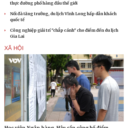
thực đường phố hàng đầu thế giới
Nối đà tăng trưởng, du lịch Vĩnh Long hấp dẫn khách
quốc tế
Công nghiệp giải trí "chắp cánh" cho điểm đến du lịch
Văn hóa
Giải trí
Gia Lai
Sân khấu - Điện ảnh
Nghệ sĩ
XÃ HỘI
Văn học
Thời trang
Âm nhạc
Sao Việt
Di sản
Học viện Ngân hàng, Hậu cần công bố điểm