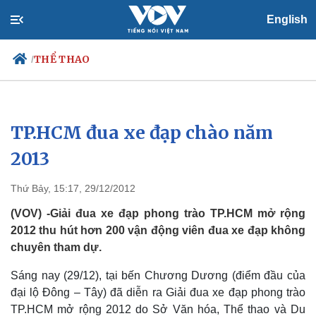
English
THỂ THAO
/
TP.HCM đua xe đạp chào năm
Chính trị
Xã hội
Đảng
Tin 24h
2013
Tổ chức nhân sự
Dự báo thời tiết
Quốc hội
Giáo dục
Thứ Bảy, 15:17, 29/12/2012
Nhận diện sự thật
Dấu ấn VOV
Việc làm
(VOV) -Giải đua xe đạp phong trào TP.HCM mở rộng
Biển đảo
2012 thu hút hơn 200 vận động viên đua xe đạp không
chuyên tham dự.
Sáng nay (29/12), tại bến Chương Dương (điểm đầu của
đại lộ Đông – Tây) đã diễn ra Giải đua xe đạp phong trào
TP.HCM mở rộng 2012 do Sở Văn hóa, Thể thao và Du