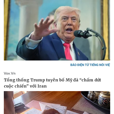
Pháp luật
Quân sự - Quốc phòng
Vụ án
Vũ khí
Tin nóng
Việt Nam
Tư vấn luật
Phân tích