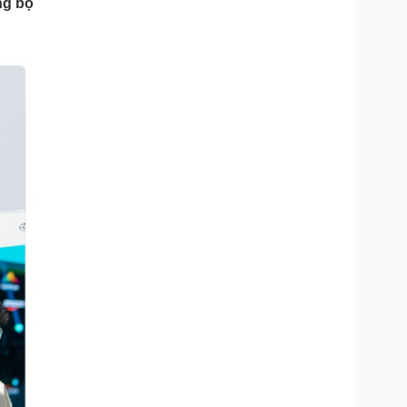
ng bộ
Doanh nghiệp 24h
Tin Công nghệ
Doanh nhân
Trải nghiệm
ì cộng đồng
Chuyển đổi số
u lịch
Podcast
Tư vấn
Câu chuyện thời sự
Săn Tour
Đọc truyện đêm khuya
heck-in
Cửa sổ tình yêu
Kể chuyện cho bé
Hạt giống tâm hồn