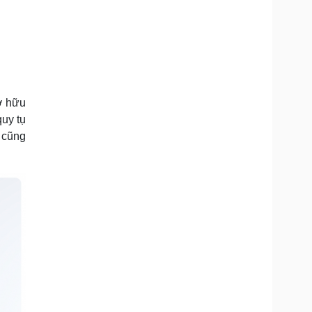
ở hữu
quy tụ
p cũng