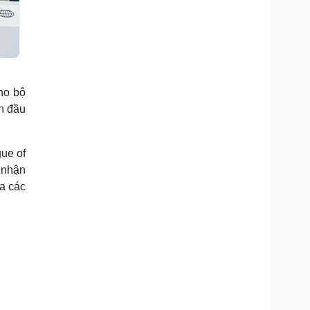
ho bộ
n đầu
ue of
 nhận
ủa các