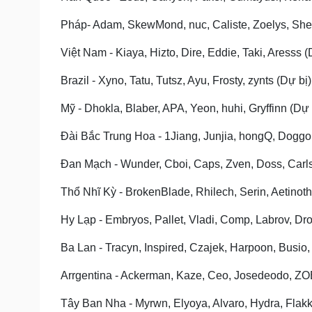
Pháp- Adam, SkewMond, nuc, Caliste, Zoelys, She
Việt Nam - Kiaya, Hizto, Dire, Eddie, Taki, Aresss 
Brazil - Xyno, Tatu, Tutsz, Ayu, Frosty, zynts (Dự bị
Mỹ - Dhokla, Blaber, APA, Yeon, huhi, Gryffinn (
Đài Bắc Trung Hoa - 1Jiang, Junjia, hongQ, Dogg
Đan Mạch - Wunder, Cboi, Caps, Zven, Doss, Carls
Thổ Nhĩ Kỳ - BrokenBlade, Rhilech, Serin, Aetinoth
Hy Lạp - Embryos, Pallet, Vladi, Comp, Labrov, Dr
Ba Lan - Tracyn, Inspired, Czajek, Harpoon, Busio,
Arrgentina - Ackerman, Kaze, Ceo, Josedeodo, ZO
Tây Ban Nha - Myrwn, Elyoya, Alvaro, Hydra, Flakk