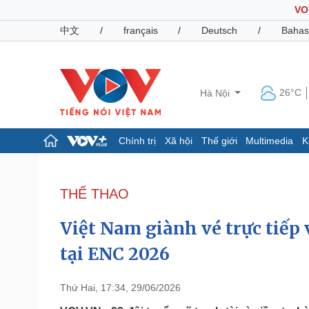
VO
中文
/
français
/
Deutsch
/
Bahas
26°C
Hà Nội
Chính trị
Xã hội
Thế giới
Multimedia
K
Chính trị
Xã hội
Đảng
Tin 24h
THỂ THAO
Tổ chức nhân sự
Dự báo thời tiết
Quốc hội
Giáo dục
Việt Nam giành vé trực tiếp
Nhận diện sự thật
Dấu ấn VOV
Việc làm
tại ENC 2026
Biển đảo
Pháp luật
Quân sự - Quốc phòng
Thứ Hai, 17:34, 29/06/2026
Vụ án
Vũ khí