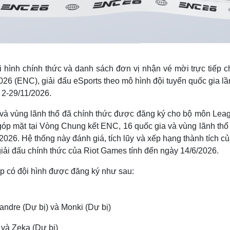
 hình chính thức và danh sách đơn vị nhận vé mời trực tiếp c
26 (ENC), giải đấu eSports theo mô hình đội tuyển quốc gia lầ
 2-29/11/2026.
 và vùng lãnh thổ đã chính thức được đăng ký cho bộ môn Leag
góp mặt tại Vòng Chung kết ENC, 16 quốc gia và vùng lãnh thổ
026. Hệ thống này đánh giá, tích lũy và xếp hạng thành tích c
c giải đấu chính thức của Riot Games tính đến ngày 14/6/2026.
ếp có đội hình được đăng ký như sau:
andre (Dự bị) và Monki (Dự bị)
 và Zeka (Dự bị)