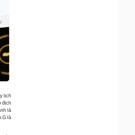
 lịch
 địch
anh là
.G là