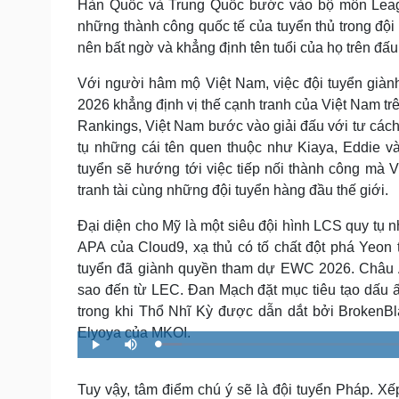
Hàn Quốc và Trung Quốc bước vào bộ môn Leagu
những thành công quốc tế của tuyển thủ trong đội 
nên bất ngờ và khẳng định tên tuổi của họ trên đấu
Với người hâm mộ Việt Nam, việc đội tuyển giàn
2026 khẳng định vị thế cạnh tranh của Việt Nam t
Rankings, Việt Nam bước vào giải đấu với tư cách 
tụ những cái tên quen thuộc như Kiaya, Eddie và
tuyển sẽ hướng tới việc tiếp nối thành công mà 
tranh tài cùng những đội tuyển hàng đầu thế giới.
Đại diện cho Mỹ là một siêu đội hình LCS quy tụ
APA của Cloud9, xạ thủ có tố chất đột phá Yeon t
tuyển đã giành quyền tham dự EWC 2026. Châu Âu
sao đến từ LEC. Đan Mạch đặt mục tiêu tạo dấu 
trong khi Thổ Nhĩ Kỳ được dẫn dắt bởi BrokenB
Elyoya của MKOI.
L
P
M
o
l
u
a
a
t
d
y
e
e
Tuy vậy, tâm điểm chú ý sẽ là đội tuyển Pháp. Xế
d