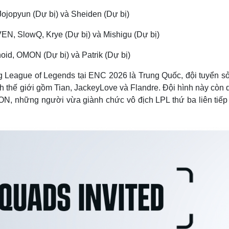
ojopyun (Dự bị) và Sheiden (Dự bị)
EN, SlowQ, Krye (Dự bị) và Mishigu (Dự bị)
oid, OMON (Dự bị) và Patrik (Dự bị)
g League of Legends tại ENC 2026 là Trung Quốc, đội tuyển s
h thế giới gồm Tian, JackeyLove và Flandre. Đội hình này còn 
và ON, những người vừa giành chức vô địch LPL thứ ba liên tiế