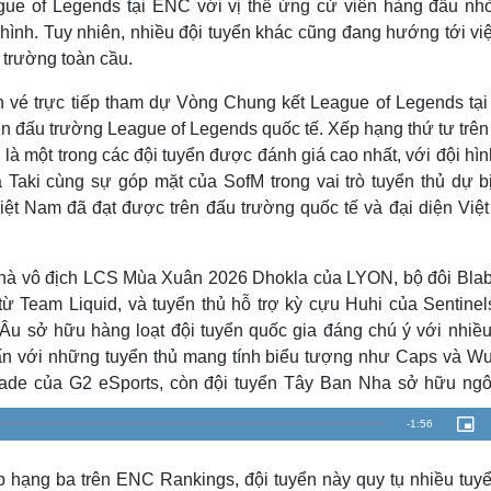
e of Legends tại ENC với vị thế ứng cử viên hàng đầu nh
hình. Tuy nhiên, nhiều đội tuyển khác cũng đang hướng tới vi
 trường toàn cầu.
h vé trực tiếp tham dự Vòng Chung kết League of Legends tạ
rên đấu trường League of Legends quốc tế. Xếp hạng thứ tư trê
là một trong các đội tuyển được đánh giá cao nhất, với đội hì
 Taki cùng sự góp mặt của SofM trong vai trò tuyển thủ dự bị
Việt Nam đã đạt được trên đấu trường quốc tế và đại diện Việ
 nhà vô địch LCS Mùa Xuân 2026 Dhokla của LYON, bộ đôi Blab
ừ Team Liquid, và tuyển thủ hỗ trợ kỳ cựu Huhi của Sentinels
 sở hữu hàng loạt đội tuyển quốc gia đáng chú ý với nhiều
ấn với những tuyển thủ mang tính biểu tượng như Caps và Wu
lade của G2 eSports, còn đội tuyển Tây Ban Nha sở hữu ngô
R
-
1:56
P
i
c
e
t
u
p hạng ba trên ENC Rankings, đội tuyển này quy tụ nhiều tuyể
r
m