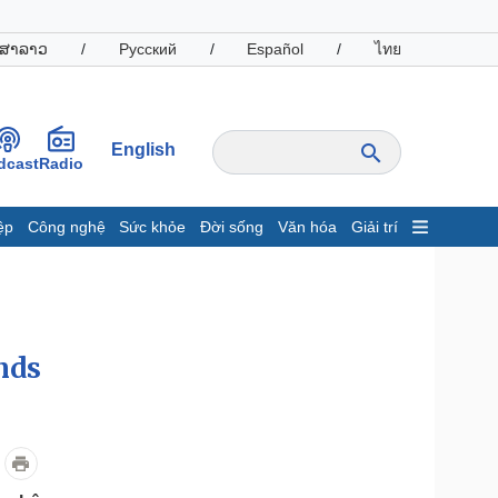
ສາລາວ
/
Русский
/
Español
/
ไทย
English
dcast
Radio
ệp
Công nghệ
Sức khỏe
Đời sống
Văn hóa
Giải trí
inh tế
Thị trường
ất động sản
Giá vàng
hởi nghiệp
Tiêu dùng
Tỷ giá
nds
Chứng khoán
Giá cà phê
oanh nghiệp
Công nghệ
hông tin doanh nghiệp
Sành điệu