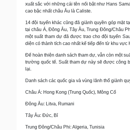
:
xuất sắc với những cái tên nổi bật như Hans Sa
4
.
2
cao bậc nhất châu Âu là Caliste.
9
%
14 đội tuyển khác cũng đã giành quyền góp mặt tại
tại châu Á, Đông Âu, Tây Âu, Trung Đông/Châu 
một suất tham dự đã được trao cho đội tuyển Sau
diện có thành tích cao nhất kế tiếp đến từ khu vự
Để hoàn thiện danh sách tham dự, vẫn còn một suất
trường quốc tế. Suất tham dự này sẽ được công b
lại.
Danh sách các quốc gia và vùng lãnh thổ giành qu
Châu Á: Hong Kong (Trung Quốc), Mông Cổ
Đông Âu: Litva, Rumani
Tây Âu: Đức, Bỉ
Trung Đông/Châu Phi: Algeria, Tunisia