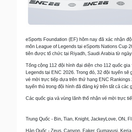
eSports Foundation (EF) hôm nay đã xác nhận đội
môn League of Legends tại eSports Nations Cup 20
tiên được tổ chức tại Riyadh, Saudi Arabia từ ngày
Tổng cộng 112 đội hình đại diện cho 112 quốc gia
Legends tại ENC 2026. Trong đó, 32 đội tuyển sẽ 
vé mời trực tiếp dựa trên thứ hạng ENC Rankings 2
tuyển thủ trong đội hình đã đăng ký trên tất cả cá
Các quốc gia và vùng lãnh thổ nhận vé mời trực ti
Trung Quốc - Bin, Tian, Knight, JackeyLove, ON, Fl
Hàn Quốc - Zeus, Canyon, Faker, Gumayusi, Keria