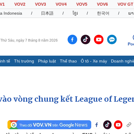
V1
VOV2
VOV3
VOV4
VOV5
VOV6
VOV GT
a Indonesia
/
日本語
/
ខ្មែរ
/
한국어
/
ພາ
Thứ Sáu, ngày 7 tháng 8 năm 2026
Po
inh tế
Thị trường
Pháp luật
Thể thao
Ô tô - Xe máy
Doanh nghi
Thế giới
Multimedia
K
Quan sát
Video
B
Cuộc sống đó đây
Ảnh
K
Hồ sơ
E-Magazine
 vào vòng chung kết League of Lege
Infographic
Thể thao
Ô tô - Xe máy
D
Bóng đá
Ô tô
T