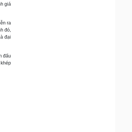
r
h giá
e
e
n
iễn ra
h đó,
à đại
ên đấu
 khép