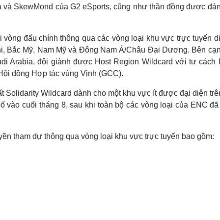
e
ma và SkewMond của G2 eSports, cũng như thần đồng được đán
-
i
a
n
-
P
i
i
c
 vòng đấu chính thông qua các vòng loại khu vực trực tuyến d
t
n
u
Phi, Bắc Mỹ, Nam Mỹ và Đông Nam Á/Châu Đại Dương. Bên cạn
r
e
i
di Arabia, đội giành được Host Region Wildcard với tư cách l
c Hội đồng Hợp tác vùng Vịnh (GCC).
n
g
 Solidarity Wildcard dành cho một khu vực ít được đại diện tr
T
ố vào cuối tháng 8, sau khi toàn bộ các vòng loại của ENC đã
i
m
yền tham dự thông qua vòng loại khu vực trực tuyến bao gồm:
e