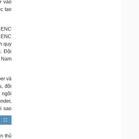
ờ vào
ệc tạo
i ENC
n ENC
nh quy
. Đội
t Nam
er và
, đội
 ngôi
nder,
i sao
F
u
l
l
s
n thủ
c