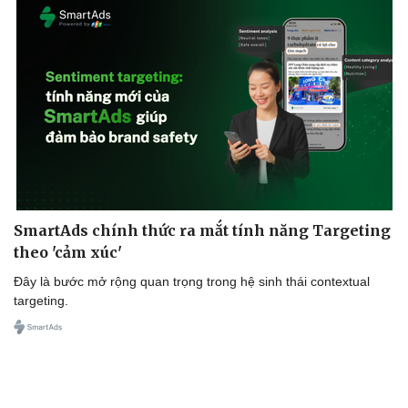
Doanh nghiệp
Công nghệ
Thông tin doanh nghiệp
Sành điệu
Doanh nghiệp 24h
Tin Công nghệ
Doanh nhân
Trải nghiệm
Vì cộng đồng
Chuyển đổi số
SmartAds chính thức ra mắt tính năng Targeting
theo 'cảm xúc'
Đây là bước mở rộng quan trọng trong hệ sinh thái contextual
targeting.