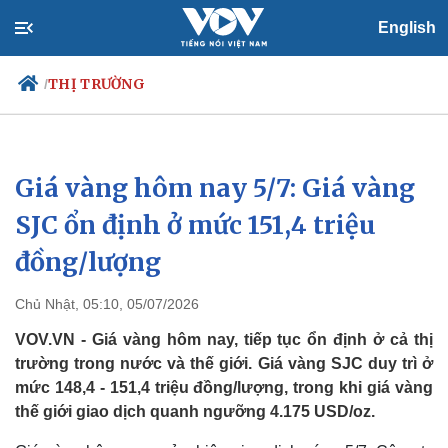
English
THỊ TRƯỜNG
/
Giá vàng hôm nay 5/7: Giá vàng
Chính trị
Xã hội
Đảng
Tin 24h
SJC ổn định ở mức 151,4 triệu
Tổ chức nhân sự
Dự báo thời tiết
đồng/lượng
Quốc hội
Giáo dục
Nhận diện sự thật
Dấu ấn VOV
Việc làm
Chủ Nhật, 05:10, 05/07/2026
Biển đảo
VOV.VN - Giá vàng hôm nay, tiếp tục ổn định ở cả thị
trường trong nước và thế giới. Giá vàng SJC duy trì ở
mức 148,4 - 151,4 triệu đồng/lượng, trong khi giá vàng
thế giới giao dịch quanh ngưỡng 4.175 USD/oz.