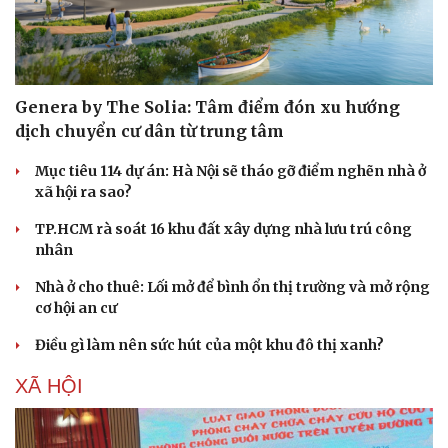
Genera by The Solia: Tâm điểm đón xu hướng
dịch chuyển cư dân từ trung tâm
Mục tiêu 114 dự án: Hà Nội sẽ tháo gỡ điểm nghẽn nhà ở
xã hội ra sao?
TP.HCM rà soát 16 khu đất xây dựng nhà lưu trú công
nhân
Nhà ở cho thuê: Lối mở để bình ổn thị trường và mở rộng
cơ hội an cư
Điều gì làm nên sức hút của một khu đô thị xanh?
XÃ HỘI