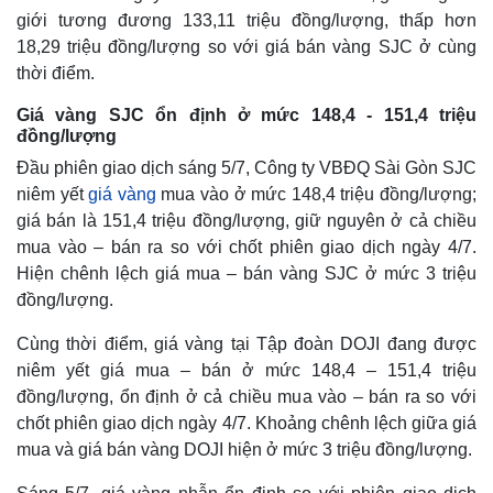
giới tương đương 133,11 triệu đồng/lượng, thấp hơn
18,29 triệu đồng/lượng so với giá bán vàng SJC ở cùng
thời điểm.
Giá vàng SJC ổn định ở mức 148,4 - 151,4 triệu
đồng/lượng
Đầu phiên giao dịch sáng 5/7, Công ty VBĐQ Sài Gòn SJC
niêm yết
giá vàng
mua vào ở mức 148,4 triệu đồng/lượng;
giá bán là 151,4 triệu đồng/lượng, giữ nguyên ở cả chiều
mua vào – bán ra so với chốt phiên giao dịch ngày 4/7.
Hiện chênh lệch giá mua – bán vàng SJC ở mức 3 triệu
đồng/lượng.
Thế giới
Multimedia
Cùng thời điểm, giá vàng tại Tập đoàn DOJI đang được
Quan sát
Video
niêm yết giá mua – bán ở mức 148,4 – 151,4 triệu
Cuộc sống đó đây
Ảnh
Hồ sơ
E-Magazine
đồng/lượng, ổn định ở cả chiều mua vào – bán ra so với
Infographic
chốt phiên giao dịch ngày 4/7. Khoảng chênh lệch giữa giá
mua và giá bán vàng DOJI hiện ở mức 3 triệu đồng/lượng.