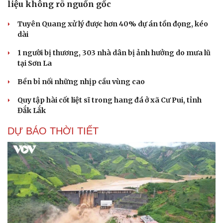
liệu không rõ nguồn gốc
Tuyên Quang xử lý được hơn 40% dự án tồn đọng, kéo
dài
1 người bị thương, 303 nhà dân bị ảnh hưởng do mưa lũ
tại Sơn La
Bền bỉ nối những nhịp cầu vùng cao
Quy tập hài cốt liệt sĩ trong hang đá ở xã Cư Pui, tỉnh
Đắk Lắk
DỰ BÁO THỜI TIẾT