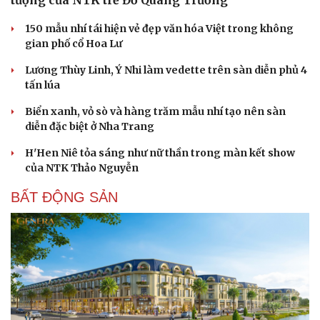
150 mẫu nhí tái hiện vẻ đẹp văn hóa Việt trong không
gian phố cổ Hoa Lư
Lương Thùy Linh, Ý Nhi làm vedette trên sàn diễn phủ 4
tấn lúa
Sức khỏe
Đời sống
Biển xanh, vỏ sò và hàng trăm mẫu nhí tạo nên sàn
diễn đặc biệt ở Nha Trang
Dinh dưỡng - món ngon
Nhà đẹp
Cây thuốc
Blog
H'Hen Niê tỏa sáng như nữ thần trong màn kết show
Sản phụ khoa
Tình yêu - Gia đình
của NTK Thảo Nguyễn
Nhi khoa
Nam khoa
BẤT ĐỘNG SẢN
Làm đẹp - giảm cân
Phòng mạch online
Ăn sạch sống khỏe