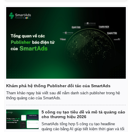
Khám phá hệ thống Publisher đối tác của SmartAds
Tham khảo ngay bài viết sau để nắm danh sách publisher trong hệ
thống quảng cáo của SmartAds.
Kinh tế
Thị trường
Bất động sản
Giá vàng
5 công cụ tạo tiêu đề và mô tả quảng cáo
Khởi nghiệp
Tiêu dùng
cho thương hiệu 2026
Tỷ giá
SmartAds tổng hợp 5 công cụ tạo headline
Chứng khoán
quảng cáo bằng AI giúp tiết kiệm thời gian và tối