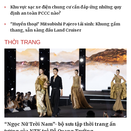
Khu vực sạc xe điện chung cư cần đáp ứng những quy
định an toàn PCCC nào?
"Huyền thoại" Mitsubishi Pajero tái sinh: Khung gầm
thang, sẵn sàng đấu Land Cruiser
THỜI TRANG
“Ngọc Nữ Trời Nam”- bộ sưu tập thời trang ấn
tượng của NTK trẻ Đỗ Quang Trường