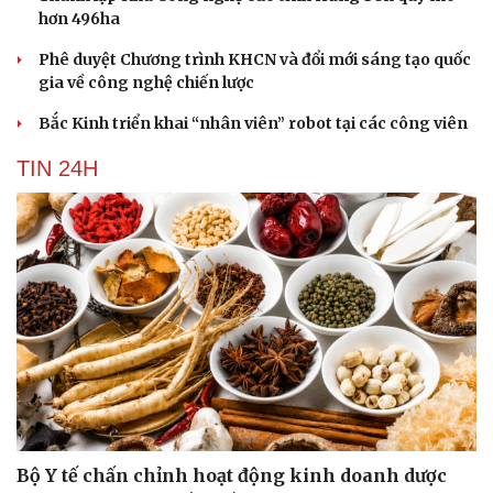
hơn 496ha
Phê duyệt Chương trình KHCN và đổi mới sáng tạo quốc
gia về công nghệ chiến lược
Bắc Kinh triển khai “nhân viên” robot tại các công viên
TIN 24H
Bộ Y tế chấn chỉnh hoạt động kinh doanh dược
Cải chính