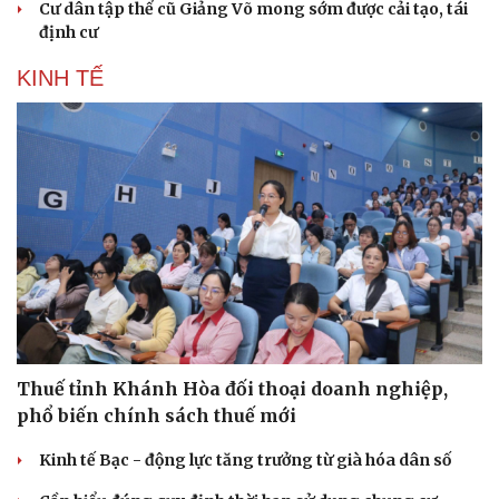
Cư dân tập thể cũ Giảng Võ mong sớm được cải tạo, tái
định cư
KINH TẾ
Văn hóa
Giải trí
Sân khấu - Điện ảnh
Nghệ sĩ
Văn học
Thời trang
Thuế tỉnh Khánh Hòa đối thoại doanh nghiệp,
Âm nhạc
Sao Việt
phổ biến chính sách thuế mới
Di sản
Kinh tế Bạc - động lực tăng trưởng từ già hóa dân số