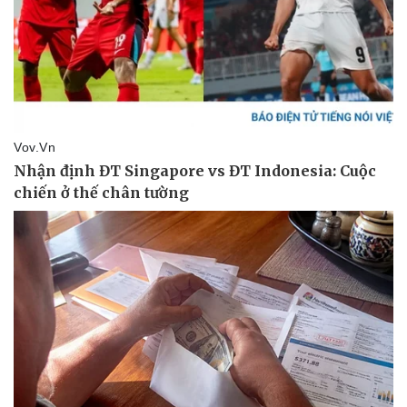
Vụ án
Vũ khí
Tin nóng
Việt Nam
Tư vấn luật
Phân tích