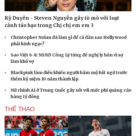
Kỳ Duyên - Steven Nguyễn gây tò mò với loạt
cảnh táo bạo trong Chị chị em em 3
Christopher Nolan đã làm gì để cả dàn sao Hollywood
phải kinh ngạc?
Sao Việt 6-8: NSND Công Lý từng đề nghị ly hôn vì sợ
làm khổ vợ
Blackpink làm điều khiến người hâm mộ bất ngờ trước
thềm kỷ niệm 10 năm thành lập
Nữ chính AI ở Trung Quốc gây sốt với mức phí quảng cáo
hàng tỷ đồng
Du lịch
Podcast
THỂ THAO
Tư vấn
Câu chuyện thời sự
Săn Tour
Đọc truyện đêm khuya
check-in
Cửa sổ tình yêu
Kể chuyện cho bé