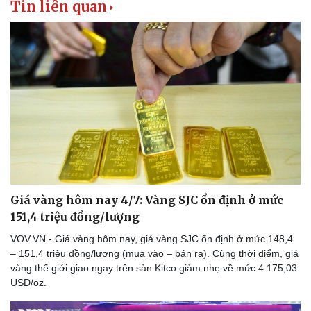
Tin liên quan
Thể thao
Ô tô - Xe máy
Bóng đá
Ô tô
Lịch thi đấu bóng đá
Xe máy
Thế giới thể thao
Tư vấn
eSports
Hậu trường
Giá vàng hôm nay 4/7: Vàng SJC ổn định ở mức
151,4 triệu đồng/lượng
VOV.VN - Giá vàng hôm nay, giá vàng SJC ổn định ở mức 148,4
– 151,4 triệu đồng/lượng (mua vào – bán ra). Cùng thời điểm, giá
vàng thế giới giao ngay trên sàn Kitco giảm nhẹ về mức 4.175,03
USD/oz.