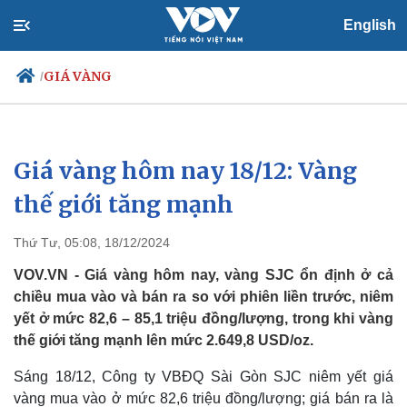
English
GIÁ VÀNG
/
Giá vàng hôm nay 18/12: Vàng
Chính trị
Xã hội
Đảng
Tin 24h
thế giới tăng mạnh
Tổ chức nhân sự
Dự báo thời tiết
Quốc hội
Giáo dục
Thứ Tư, 05:08, 18/12/2024
Nhận diện sự thật
Dấu ấn VOV
Việc làm
VOV.VN - Giá vàng hôm nay, vàng SJC ổn định ở cả
Biển đảo
chiều mua vào và bán ra so với phiên liền trước, niêm
yết ở mức 82,6 – 85,1 triệu đồng/lượng, trong khi vàng
thế giới tăng mạnh lên mức 2.649,8 USD/oz.
Sáng 18/12, Công ty VBĐQ Sài Gòn SJC niêm yết giá
vàng mua vào ở mức 82,6 triệu đồng/lượng; giá bán ra là