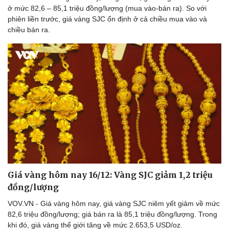
Thể thao
Ô tô - Xe máy
ở mức 82,6 – 85,1 triệu đồng/lượng (mua vào-bán ra). So với
phiên liền trước, giá vàng SJC ổn định ở cả chiều mua vào và
Bóng đá
Ô tô
chiều bán ra.
Lịch thi đấu bóng đá
Xe máy
Thế giới thể thao
Tư vấn
eSports
Hậu trường
Giá vàng hôm nay 16/12: Vàng SJC giảm 1,2 triệu
đồng/lượng
VOV.VN - Giá vàng hôm nay, giá vàng SJC niêm yết giảm về mức
82,6 triệu đồng/lượng; giá bán ra là 85,1 triệu đồng/lượng. Trong
khi đó, giá vàng thế giới tăng về mức 2.653,5 USD/oz.