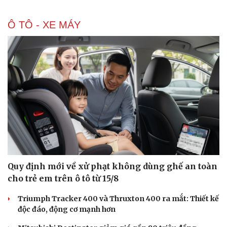
Ô TÔ - XE MÁY
Doanh nghiệp
Công nghệ
Thông tin doanh nghiệp
Sành điệu
Doanh nghiệp 24h
Tin Công nghệ
Doanh nhân
Trải nghiệm
Vì cộng đồng
Chuyển đổi số
Quy định mới về xử phạt không dùng ghế an toàn
cho trẻ em trên ô tô từ 15/8
Triumph Tracker 400 và Thruxton 400 ra mắt: Thiết kế
độc đáo, động cơ mạnh hơn