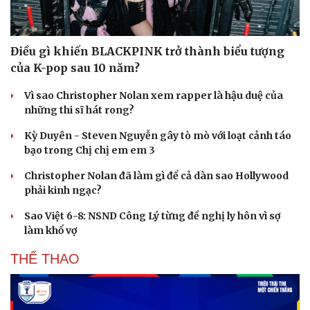
Điều gì khiến BLACKPINK trở thành biểu tượng
của K-pop sau 10 năm?
Vì sao Christopher Nolan xem rapper là hậu duệ của
những thi sĩ hát rong?
Kỳ Duyên - Steven Nguyễn gây tò mò với loạt cảnh táo
bạo trong Chị chị em em 3
Christopher Nolan đã làm gì để cả dàn sao Hollywood
phải kinh ngạc?
Sao Việt 6-8: NSND Công Lý từng đề nghị ly hôn vì sợ
làm khổ vợ
THỂ THAO