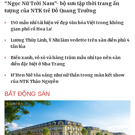
“Ngọc Nữ Trời Nam”- bộ sưu tập thời trang ấn
tượng của NTK trẻ Đỗ Quang Trường
150 mẫu nhí tái hiện vẻ đẹp văn hóa Việt trong không
gian phố cổ Hoa Lư
Lương Thùy Linh, Ý Nhi làm vedette trên sàn diễn phủ 4
tấn lúa
Biển xanh, vỏ sò và hàng trăm mẫu nhí tạo nên sàn
diễn đặc biệt ở Nha Trang
H'Hen Niê tỏa sáng như nữ thần trong màn kết show
của NTK Thảo Nguyễn
BẤT ĐỘNG SẢN