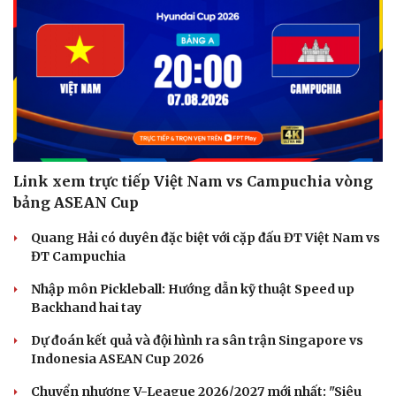
Link xem trực tiếp Việt Nam vs Campuchia vòng
bảng ASEAN Cup
Quang Hải có duyên đặc biệt với cặp đấu ĐT Việt Nam vs
ĐT Campuchia
Nhập môn Pickleball: Hướng dẫn kỹ thuật Speed up
Backhand hai tay
Du lịch
Podcast
Tư vấn
Câu chuyện thời sự
Dự đoán kết quả và đội hình ra sân trận Singapore vs
Săn Tour
Đọc truyện đêm khuya
Indonesia ASEAN Cup 2026
check-in
Cửa sổ tình yêu
Chuyển nhượng V-League 2026/2027 mới nhất: "Siêu
Kể chuyện cho bé