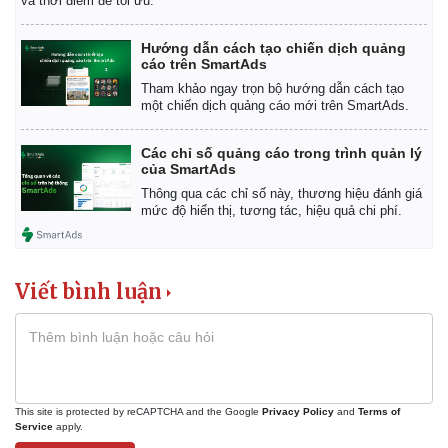
và thời điểm để tối ưu.
Hướng dẫn cách tạo chiến dịch quảng
cáo trên SmartAds
Tham khảo ngay trọn bộ hướng dẫn cách tạo
một chiến dịch quảng cáo mới trên SmartAds.
Các chỉ số quảng cáo trong trình quản lý
của SmartAds
Thông qua các chỉ số này, thương hiệu đánh giá
mức độ hiển thị, tương tác, hiệu quả chi phí.
Viết bình luận
Kinh tế
Thị trường
Bất động sản
Giá vàng
Khởi nghiệp
Tiêu dùng
This site is protected by reCAPTCHA and the Google
Privacy Policy
and
Terms of
Tỷ giá
Service
apply.
Chứng khoán