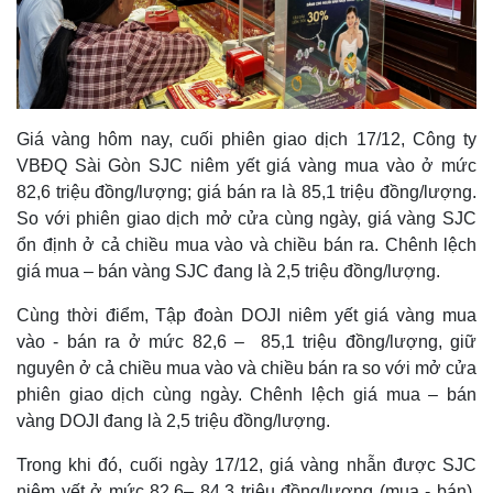
Giá vàng hôm nay, cuối phiên giao dịch 17/12, Công ty
VBĐQ Sài Gòn SJC niêm yết giá vàng mua vào ở mức
82,6 triệu đồng/lượng; giá bán ra là 85,1 triệu đồng/lượng.
So với phiên giao dịch mở cửa cùng ngày, giá vàng SJC
ổn định ở cả chiều mua vào và chiều bán ra. Chênh lệch
giá mua – bán vàng SJC đang là 2,5 triệu đồng/lượng.
Cùng thời điểm, Tập đoàn DOJI niêm yết giá vàng mua
Thế giới
Multimedia
vào - bán ra ở mức 82,6 – 85,1 triệu đồng/lượng, giữ
Quan sát
Video
nguyên ở cả chiều mua vào và chiều bán ra so với mở cửa
Cuộc sống đó đây
Ảnh
Hồ sơ
E-Magazine
phiên giao dịch cùng ngày. Chênh lệch giá mua – bán
Infographic
vàng DOJI đang là 2,5 triệu đồng/lượng.
Trong khi đó, cuối ngày 17/12, giá vàng nhẫn được SJC
niêm yết ở mức 82,6– 84,3 triệu đồng/lượng (mua - bán),