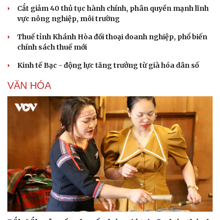
Cắt giảm 40 thủ tục hành chính, phân quyền mạnh lĩnh
vực nông nghiệp, môi trường
Thuế tỉnh Khánh Hòa đối thoại doanh nghiệp, phổ biến
chính sách thuế mới
Kinh tế Bạc - động lực tăng trưởng từ già hóa dân số
VĂN HÓA
Văn hóa
Giải trí
Sân khấu - Điện ảnh
Nghệ sĩ
Văn học
Thời trang
Âm nhạc
Sao Việt
Di sản