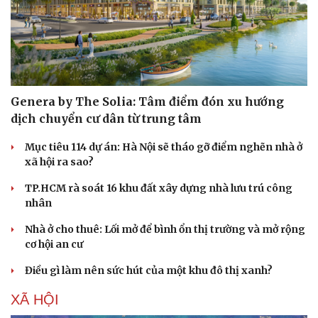
Genera by The Solia: Tâm điểm đón xu hướng
Sức khỏe
Đời sống
dịch chuyển cư dân từ trung tâm
Dinh dưỡng - món ngon
Nhà đẹp
Cây thuốc
Blog
Mục tiêu 114 dự án: Hà Nội sẽ tháo gỡ điểm nghẽn nhà ở
Sản phụ khoa
Tình yêu - Gia đình
xã hội ra sao?
Nhi khoa
Nam khoa
TP.HCM rà soát 16 khu đất xây dựng nhà lưu trú công
Làm đẹp - giảm cân
nhân
Phòng mạch online
Nhà ở cho thuê: Lối mở để bình ổn thị trường và mở rộng
Ăn sạch sống khỏe
cơ hội an cư
Điều gì làm nên sức hút của một khu đô thị xanh?
XÃ HỘI