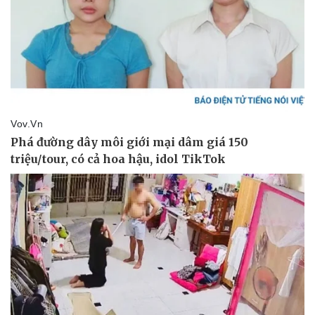
Vụ án
Vũ khí
Tin nóng
Việt Nam
Tư vấn luật
Phân tích