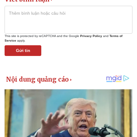
This site is protected by reCAPTCHA and the Google
Privacy Policy
and
Terms of
Service
apply.
Gửi tin
Kinh tế
Thị trường
Bất động sản
Giá vàng
Khởi nghiệp
Tiêu dùng
Tỷ giá
Chứng khoán
Giá cà phê