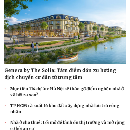
Sức khỏe
Đời sống
Dinh dưỡng - món ngon
Nhà đẹp
Cây thuốc
Blog
Sản phụ khoa
Tình yêu - Gia đình
Nhi khoa
Nam khoa
Genera by The Solia: Tâm điểm đón xu hướng
Làm đẹp - giảm cân
dịch chuyển cư dân từ trung tâm
Phòng mạch online
Ăn sạch sống khỏe
Mục tiêu 114 dự án: Hà Nội sẽ tháo gỡ điểm nghẽn nhà ở
xã hội ra sao?
TP.HCM rà soát 16 khu đất xây dựng nhà lưu trú công
nhân
Nhà ở cho thuê: Lối mở để bình ổn thị trường và mở rộng
cơ hội an cư