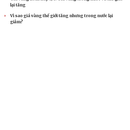
lại tăng
Vì sao giá vàng thế giới tăng nhưng trong nước lại
giảm?
Giá vàng hôm nay 7/8: Vàng trong nước có giá 139,2-
142,2 triệu đồng/lượng
TIÊU DÙNG