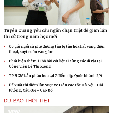
Tuyên Quang yêu cầu ngăn chặn triệt để gian lận
thi cử trong năm học mới
Cải chính
Cô gái ngồi cà phê đường tàu bị tàu hỏa hất văng điện
thoại, suýt cuốn vào gầm
Phát hiện thêm 11 bộ hài cốt liệt sĩ cùng các di vật tại
Công viên Lê Thị Riêng
TP.HCM bắn pháo hoa tại 7 điểm dịp Quốc khánh 2/9
Đề xuất thí điểm làn vượt xe trên cao tốc Hà Nội - Hải
Phòng, Cầu Giẽ - Cao Bồ
DỰ BÁO THỜI TIẾT