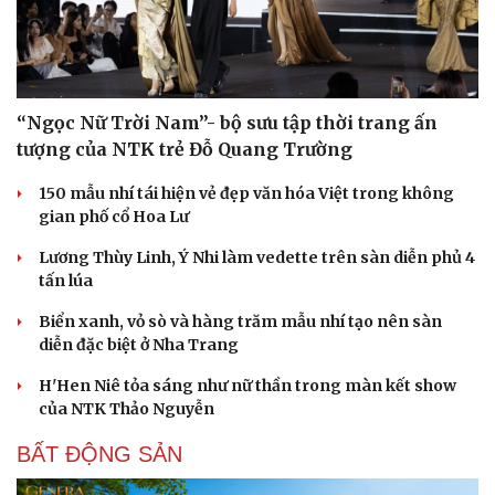
“Ngọc Nữ Trời Nam”- bộ sưu tập thời trang ấn
tượng của NTK trẻ Đỗ Quang Trường
150 mẫu nhí tái hiện vẻ đẹp văn hóa Việt trong không
gian phố cổ Hoa Lư
Lương Thùy Linh, Ý Nhi làm vedette trên sàn diễn phủ 4
tấn lúa
Biển xanh, vỏ sò và hàng trăm mẫu nhí tạo nên sàn
diễn đặc biệt ở Nha Trang
H'Hen Niê tỏa sáng như nữ thần trong màn kết show
của NTK Thảo Nguyễn
BẤT ĐỘNG SẢN