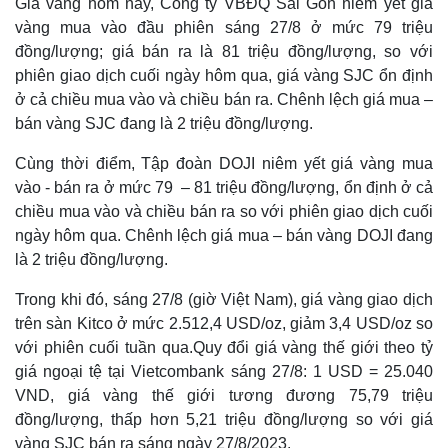
Giá vàng hôm nay, Công ty VBĐQ Sài Gòn niêm yết giá
vàng mua vào đầu phiên sáng 27/8 ở mức 79 triệu
đồng/lượng; giá bán ra là 81 triệu đồng/lượng, so với
phiên giao dịch cuối ngày hôm qua, giá vàng SJC ổn định
ở cả chiều mua vào và chiều bán ra. Chênh lệch giá mua –
bán vàng SJC đang là 2 triệu đồng/lượng.
Cùng thời điểm, Tập đoàn DOJI niêm yết giá vàng mua
vào - bán ra ở mức 79 – 81 triệu đồng/lượng, ổn định ở cả
chiều mua vào và chiều bán ra so với phiên giao dịch cuối
ngày hôm qua. Chênh lệch giá mua – bán vàng DOJI đang
là 2 triệu đồng/lượng.
Trong khi đó, sáng 27/8 (giờ Việt Nam), giá vàng giao dịch
trên sàn Kitco ở mức 2.512,4 USD/oz, giảm 3,4 USD/oz so
với phiên cuối tuần qua.Quy đổi giá vàng thế giới theo tỷ
giá ngoại tệ tại Vietcombank sáng 27/8: 1 USD = 25.040
VND, giá vàng thế giới tương đương 75,79 triệu
đồng/lượng, thấp hơn 5,21 triệu đồng/lượng so với giá
vàng SJC bán ra sáng ngày 27/8/2023.