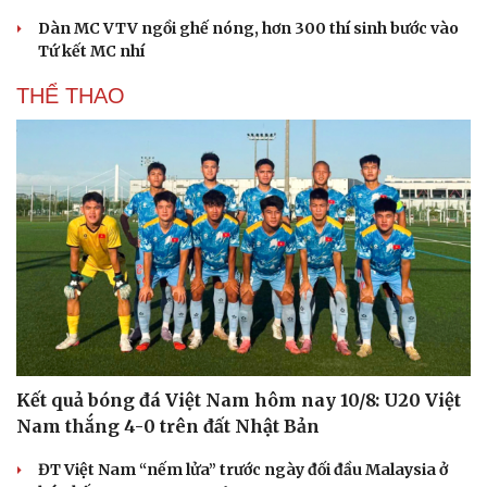
Dàn MC VTV ngồi ghế nóng, hơn 300 thí sinh bước vào
Tứ kết MC nhí
THỂ THAO
Du lịch
Podcast
Tư vấn
Câu chuyện thời sự
Săn Tour
Đọc truyện đêm khuya
check-in
Cửa sổ tình yêu
Kể chuyện cho bé
Hạt giống tâm hồn
Kết quả bóng đá Việt Nam hôm nay 10/8: U20 Việt
Nam thắng 4-0 trên đất Nhật Bản
ĐT Việt Nam “nếm lửa” trước ngày đối đầu Malaysia ở