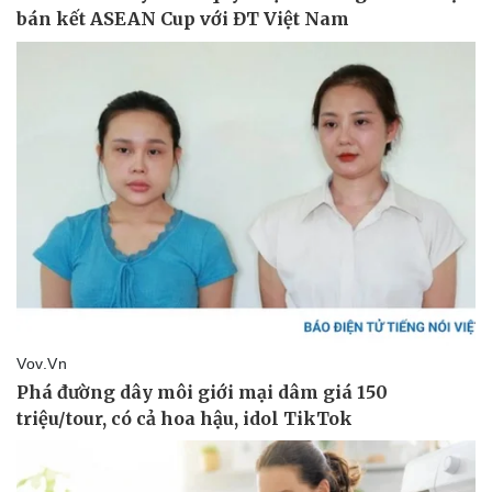
Pháp luật
Quân sự - Quốc phòng
Vụ án
Vũ khí
Tin nóng
Việt Nam
Tư vấn luật
Phân tích