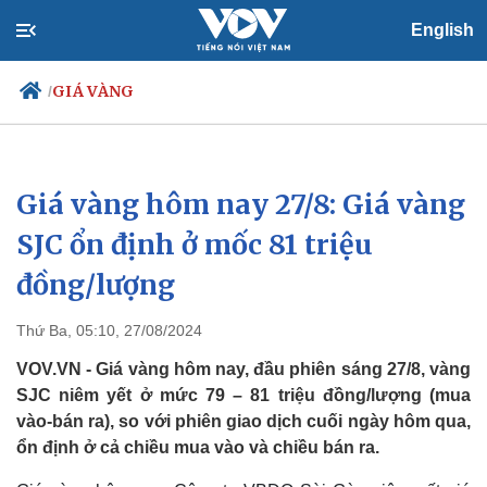
English
GIÁ VÀNG
/
Giá vàng hôm nay 27/8: Giá vàng
Chính trị
Xã hội
Đảng
Tin 24h
SJC ổn định ở mốc 81 triệu
Tổ chức nhân sự
Dự báo thời tiết
đồng/lượng
Quốc hội
Giáo dục
Nhận diện sự thật
Dấu ấn VOV
Việc làm
Thứ Ba, 05:10, 27/08/2024
Biển đảo
VOV.VN - Giá vàng hôm nay, đầu phiên sáng 27/8, vàng
SJC niêm yết ở mức 79 – 81 triệu đồng/lượng (mua
vào-bán ra), so với phiên giao dịch cuối ngày hôm qua,
ổn định ở cả chiều mua vào và chiều bán ra.