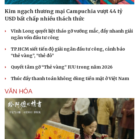
Kim ngạch thương mại Campuchia vượt 44 tỷ
USD bất chấp nhiều thách thức
Vĩnh Long quyết liệt tháo gỡ vướng mắc, đẩy nhanh giải
ngân vốn đầu tư công
TP.HCM siết tiến độ giải ngân đầu tư công, cảnh báo
Văn hóa
Giải trí
“thẻ vàng”, “thẻ đỏ”
Sân khấu - Điện ảnh
Nghệ sĩ
Quyết tâm gỡ “Thẻ vàng” IUU trong năm 2026
Văn học
Thời trang
Âm nhạc
Sao Việt
Thúc đẩy thanh toán không dùng tiền mặt ở Việt Nam
Di sản
VĂN HÓA