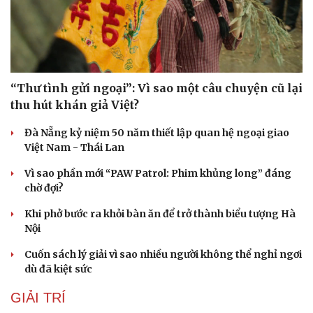
“Thư tình gửi ngoại”: Vì sao một câu chuyện cũ lại
thu hút khán giả Việt?
Đà Nẵng kỷ niệm 50 năm thiết lập quan hệ ngoại giao
Việt Nam - Thái Lan
Vì sao phần mới “PAW Patrol: Phim khủng long” đáng
chờ đợi?
Khi phở bước ra khỏi bàn ăn để trở thành biểu tượng Hà
Nội
Cuốn sách lý giải vì sao nhiều người không thể nghỉ ngơi
dù đã kiệt sức
GIẢI TRÍ