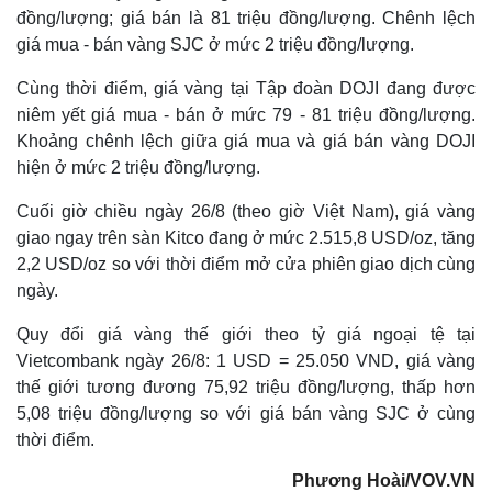
đồng/lượng; giá bán là 81 triệu đồng/lượng. Chênh lệch
giá mua - bán vàng SJC ở mức 2 triệu đồng/lượng.
Cùng thời điểm, giá vàng tại Tập đoàn DOJI đang được
niêm yết giá mua - bán ở mức 79 - 81 triệu đồng/lượng.
Khoảng chênh lệch giữa giá mua và giá bán vàng DOJI
hiện ở mức 2 triệu đồng/lượng.
Cuối giờ chiều ngày 26/8 (theo giờ Việt Nam), giá vàng
Thế giới
Multimedia
giao ngay trên sàn Kitco đang ở mức 2.515,8 USD/oz, tăng
Quan sát
Video
2,2 USD/oz so với thời điểm mở cửa phiên giao dịch cùng
Cuộc sống đó đây
Ảnh
ngày.
Hồ sơ
E-Magazine
Infographic
Quy đổi giá vàng thế giới theo tỷ giá ngoại tệ tại
Vietcombank ngày 26/8: 1 USD = 25.050 VND, giá vàng
thế giới tương đương 75,92 triệu đồng/lượng, thấp hơn
5,08 triệu đồng/lượng so với giá bán vàng SJC ở cùng
thời điểm.
Phương Hoài/VOV.VN