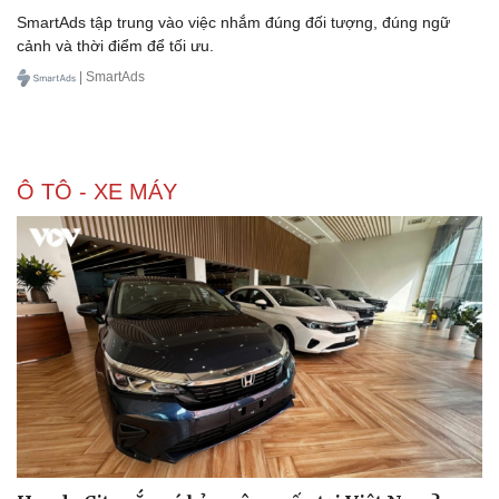
SmartAds tập trung vào việc nhắm đúng đối tượng, đúng ngữ
cảnh và thời điểm để tối ưu.
| SmartAds
Doanh nghiệp
Công nghệ
Thông tin doanh nghiệp
Sành điệu
Ô TÔ - XE MÁY
Doanh nghiệp 24h
Tin Công nghệ
Doanh nhân
Trải nghiệm
Vì cộng đồng
Chuyển đổi số