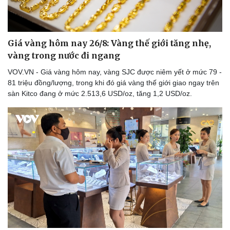
Giá vàng hôm nay 26/8: Vàng thế giới tăng nhẹ,
vàng trong nước đi ngang
VOV.VN - Giá vàng hôm nay, vàng SJC được niêm yết ở mức 79 -
Thể thao
Ô tô - Xe máy
81 triệu đồng/lượng, trong khi đó giá vàng thế giới giao ngay trên
Bóng đá
Ô tô
sàn Kitco đang ở mức 2.513,6 USD/oz, tăng 1,2 USD/oz.
Lịch thi đấu bóng đá
Xe máy
Thế giới thể thao
Tư vấn
eSports
Hậu trường