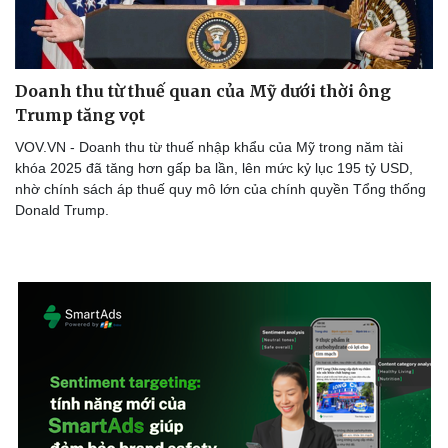
Doanh nghiệp
Công nghệ
Thông tin doanh nghiệp
Sành điệu
Doanh nghiệp 24h
Tin Công nghệ
Doanh thu từ thuế quan của Mỹ dưới thời ông
Doanh nhân
Trải nghiệm
Trump tăng vọt
Vì cộng đồng
Chuyển đổi số
VOV.VN - Doanh thu từ thuế nhập khẩu của Mỹ trong năm tài
khóa 2025 đã tăng hơn gấp ba lần, lên mức kỷ lục 195 tỷ USD,
nhờ chính sách áp thuế quy mô lớn của chính quyền Tổng thống
Donald Trump.