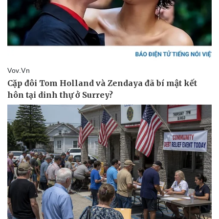
Pháp luật
Quân sự - Quốc phòng
Vụ án
Vũ khí
Tin nóng
Việt Nam