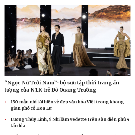
Sức khỏe
Đời sống
Dinh dưỡng - món ngon
Nhà đẹp
Cây thuốc
Blog
Sản phụ khoa
Tình yêu - Gia đình
Nhi khoa
Nam khoa
Làm đẹp - giảm cân
Phòng mạch online
Ăn sạch sống khỏe
“Ngọc Nữ Trời Nam”- bộ sưu tập thời trang ấn
tượng của NTK trẻ Đỗ Quang Trường
150 mẫu nhí tái hiện vẻ đẹp văn hóa Việt trong không
gian phố cổ Hoa Lư
Lương Thùy Linh, Ý Nhi làm vedette trên sàn diễn phủ 4
tấn lúa