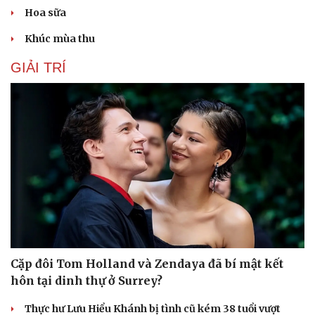
Hoa sữa
Khúc mùa thu
GIẢI TRÍ
Du lịch
Podcast
Tư vấn
Câu chuyện thời sự
Săn Tour
Đọc truyện đêm khuya
check-in
Cửa sổ tình yêu
Kể chuyện cho bé
Hạt giống tâm hồn
Cặp đôi Tom Holland và Zendaya đã bí mật kết
hôn tại dinh thự ở Surrey?
Thực hư Lưu Hiểu Khánh bị tình cũ kém 38 tuổi vượt