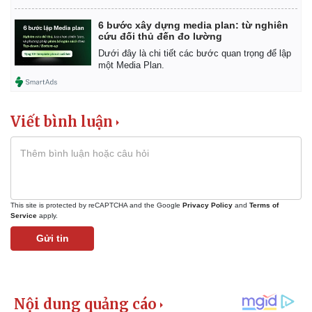
6 bước xây dựng media plan: từ nghiên
cứu đối thủ đến đo lường
Dưới đây là chi tiết các bước quan trọng để lập
một Media Plan.
Viết bình luận
This site is protected by reCAPTCHA and the Google
Privacy Policy
and
Terms of
Service
apply.
Kinh tế
Thị trường
Gửi tin
Bất động sản
Giá vàng
Khởi nghiệp
Tiêu dùng
Tỷ giá
Chứng khoán
Giá cà phê