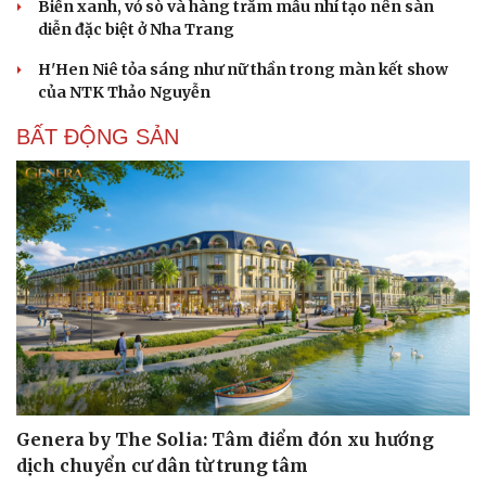
Biển xanh, vỏ sò và hàng trăm mẫu nhí tạo nên sàn
diễn đặc biệt ở Nha Trang
H'Hen Niê tỏa sáng như nữ thần trong màn kết show
của NTK Thảo Nguyễn
BẤT ĐỘNG SẢN
Genera by The Solia: Tâm điểm đón xu hướng
dịch chuyển cư dân từ trung tâm