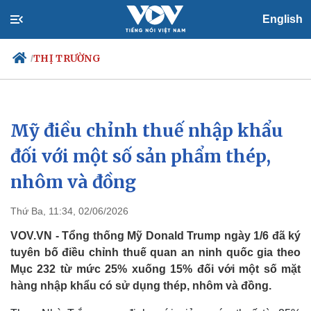
English
THỊ TRƯỜNG
/
Mỹ điều chỉnh thuế nhập khẩu
Chính trị
Xã hội
Đảng
Tin 24h
đối với một số sản phẩm thép,
Tổ chức nhân sự
Dự báo thời tiết
nhôm và đồng
Quốc hội
Giáo dục
Nhận diện sự thật
Dấu ấn VOV
Việc làm
Thứ Ba, 11:34, 02/06/2026
Biển đảo
VOV.VN - Tổng thống Mỹ Donald Trump ngày 1/6 đã ký
tuyên bố điều chỉnh thuế quan an ninh quốc gia theo
Mục 232 từ mức 25% xuống 15% đối với một số mặt
hàng nhập khẩu có sử dụng thép, nhôm và đồng.