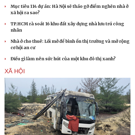
Mục tiêu 114 dự án: Hà Nội sẽ tháo gỡ điểm nghẽn nhà ở
xã hội ra sao?
TP.HCM rà soát 16 khu đất xây dựng nhà lưu trú công
nhân
Nhà ở cho thuê: Lối mở để bình ổn thị trường và mở rộng
cơ hội an cư
Điều gì làm nên sức hút của một khu đô thị xanh?
XÃ HỘI