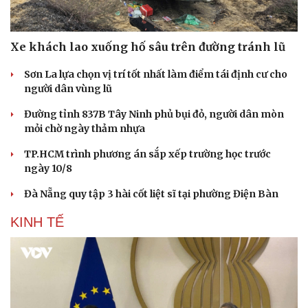
Xe khách lao xuống hố sâu trên đường tránh lũ
Sơn La lựa chọn vị trí tốt nhất làm điểm tái định cư cho
người dân vùng lũ
Đường tỉnh 837B Tây Ninh phủ bụi đỏ, người dân mòn
mỏi chờ ngày thảm nhựa
Văn hóa
Giải trí
Sân khấu - Điện ảnh
Nghệ sĩ
TP.HCM trình phương án sắp xếp trường học trước
Văn học
Thời trang
ngày 10/8
Âm nhạc
Sao Việt
Đà Nẵng quy tập 3 hài cốt liệt sĩ tại phường Điện Bàn
Di sản
KINH TẾ