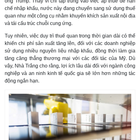
ông Trump. Thay vì chỉ tập trung vào việc áp thuế để hạn
chế nhập khẩu, nước này đang chuyển sang sử dụng thuế
quan như một công cụ nhằm khuyến khích sản xuất nội địa
và tái cấu trúc chuỗi cung ứng.
Tuy nhiên, việc duy trì thuế quan trong thời gian dài có thể
khiến chi phí sản xuất tăng lên, đối với các doanh nghiệp
sử dụng nhiều nguyên liệu nhập khẩu, đồng thời làm gia
tăng căng thẳng thương mại với các đối tác của Mỹ. Dù
vậy, Nhà Trắng cho rằng, lợi ích lâu dài đối với ngành công
nghiệp và an ninh kinh tế quốc gia sẽ lớn hơn những tác
động ngắn hạn.
Thế giới
Multimedia
Quan sát
Video
Cuộc sống đó đây
Ảnh
Hồ sơ
E-Magazine
Infographic