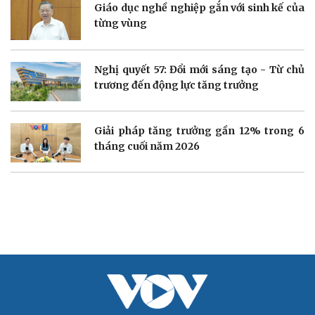
Giáo dục nghề nghiệp gắn với sinh kế của
Cây thuốc
Blog
từng vùng
Sản phụ khoa
Tình yêu - Gia đình
Nhi khoa
Nam khoa
Nghị quyết 57: Đổi mới sáng tạo - Từ chủ
Làm đẹp - giảm cân
trương đến động lực tăng trưởng
Phòng mạch online
Ăn sạch sống khỏe
Giải pháp tăng trưởng gần 12% trong 6
tháng cuối năm 2026
Văn hóa
Giải trí
Sân khấu - Điện ảnh
Nghệ sĩ
Văn học
Thời trang
Âm nhạc
Sao Việt
Di sản