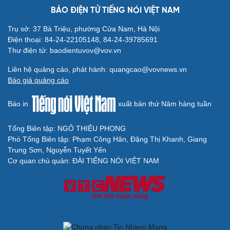
BÁO ĐIỆN TỬ TIẾNG NÓI VIỆT NAM
Trụ sở: 37 Bà Triệu, phường Cửa Nam, Hà Nội
Điện thoại: 84-24-22105148, 84-24-39785691
Thư điện tử: baodientuvov@vov.vn
Du lịch
Podcast
Liên hệ quảng cáo, phát hành: quangcao@vovnews.vn
Tư vấn
Câu chuyện thời sự
Báo giá quảng cáo
Săn Tour
Đọc truyện đêm khuya
check-in
Cửa sổ tình yêu
Báo in
xuất bản thứ Năm hàng tuần
Kể chuyện cho bé
Hạt giống tâm hồn
Tổng Biên tập: NGÔ THIỆU PHONG
Phó Tổng Biên tập: Phạm Công Hân, Đặng Thị Khanh, Giang
Trung Sơn, Nguyễn Tuyết Yến
Cơ quan chủ quản: ĐÀI TIẾNG NÓI VIỆT NAM
Cải chính