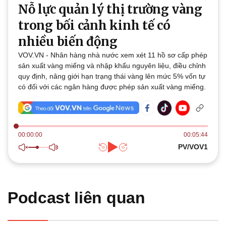
Nỗ lực quản lý thị trường vàng
Thế giới
Multimedia
trong bối cảnh kinh tế có
Quan sát
Video
nhiều biến động
Cuộc sống đó đây
Ảnh
Hồ sơ
E-Magazine
VOV.VN - Nhân hàng nhà nước xem xét 11 hồ sơ cấp phép
Infographic
sản xuất vàng miếng và nhập khẩu nguyên liệu, điều chỉnh
quy định, nâng giới hạn trạng thái vàng lên mức 5% vốn tự
có đối với các ngân hàng được phép sản xuất vàng miếng.
00:00:00
00:05:44
Kinh tế
Thị trường
PV/VOV1
Bất động sản
Giá vàng
Khởi nghiệp
Tiêu dùng
Tỷ giá
Chứng khoán
Podcast liên quan
Giá cà phê