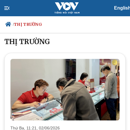
Englis
THỊ TRƯỜNG
/
THỊ TRƯỜNG
Chính trị
Xã hội
Đảng
Tin 24h
Tổ chức nhân sự
Dự báo thời tiết
Quốc hội
Giáo dục
Nhận diện sự thật
Dấu ấn VOV
Việc làm
Biển đảo
Thứ Ba, 11:21, 02/06/2026