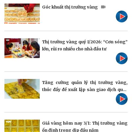
Góc khuất thị trường vàng
Pháp luật
Quân sự - Quốc phòng
Vụ án
Vũ khí
Thị trường vàng quý I/2026: “Cơn sóng”
Tin nóng
Việt Nam
lớn, rủi ro nhiều cho nhà đầu tư
Tư vấn luật
Phân tích
Tăng cường quản lý thị trường vàng,
thúc đẩy đề xuất lập sàn giao dịch quốc
gia
Thể thao
Ô tô - Xe máy
Bóng đá
Ô tô
Lịch thi đấu bóng đá
Xe máy
Thế giới thể thao
Tư vấn
Giá vàng hôm nay 3/1: Thị trường vàng
eSports
ổn định trong dịp đầu năm