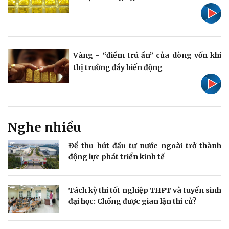
Hậu trường
Vàng - “điểm trú ẩn” của dòng vốn khi
thị trường đầy biến động
Doanh nghiệp
Công nghệ
Thông tin doanh nghiệp
Sành điệu
Doanh nghiệp 24h
Tin Công nghệ
Doanh nhân
Trải nghiệm
Nghe nhiều
Vì cộng đồng
Chuyển đổi số
Để thu hút đầu tư nước ngoài trở thành
động lực phát triển kinh tế
Tách kỳ thi tốt nghiệp THPT và tuyển sinh
đại học: Chống được gian lận thi cử?
Sức khỏe
Đời sống
Dinh dưỡng - món ngon
Nhà đẹp