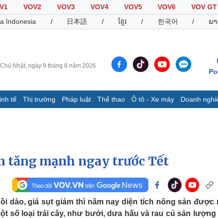
V1
VOV2
VOV3
VOV4
VOV5
VOV6
VOV GT
a Indonesia
/
日本語
/
ខ្មែរ
/
한국어
/
ພາ
Chủ Nhật, ngày 9 tháng 8 năm 2026
Po
inh tế
Thị trường
Pháp luật
Thể thao
Ô tô - Xe máy
Doanh nghi
Thế giới
Multimedia
K
Quan sát
Video
B
Cuộc sống đó đây
Ảnh
K
Hồ sơ
E-Magazine
sản tăng mạnh ngay trước Tết
Infographic
Thể thao
Ô tô - Xe máy
D
ồi dào, giá sụt giảm thì năm nay diện tích nông sản được
một số loại trái cây, như bưởi, dưa hấu và rau củ sản lượng
Bóng đá
Ô tô
T