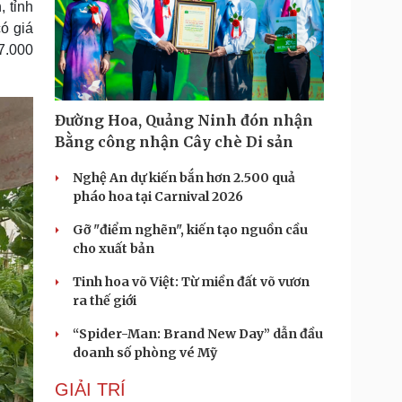
 tỉnh
ó giá
7.000
Đường Hoa, Quảng Ninh đón nhận
Bằng công nhận Cây chè Di sản
Nghệ An dự kiến bắn hơn 2.500 quả
pháo hoa tại Carnival 2026
Gỡ "điểm nghẽn", kiến tạo nguồn cầu
cho xuất bản
Tinh hoa võ Việt: Từ miền đất võ vươn
ra thế giới
“Spider-Man: Brand New Day” dẫn đầu
doanh số phòng vé Mỹ
GIẢI TRÍ