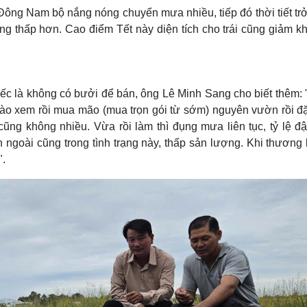
 Đông Nam bộ nắng nóng chuyển mưa nhiều, tiếp đó thời tiết tr
g thấp hơn. Cao điểm Tết này diện tích cho trái cũng giảm k
tiếc là không có bưởi để bán, ông Lê Minh Sang cho biết thêm:
vào xem rồi mua mão (mua trọn gói từ sớm) nguyên vườn rồi đặ
cũng không nhiều. Vừa rồi làm thì đụng mưa liên tục, tỷ lệ đậ
goài cũng trong tình trạng này, thấp sản lượng. Khi thương l
".