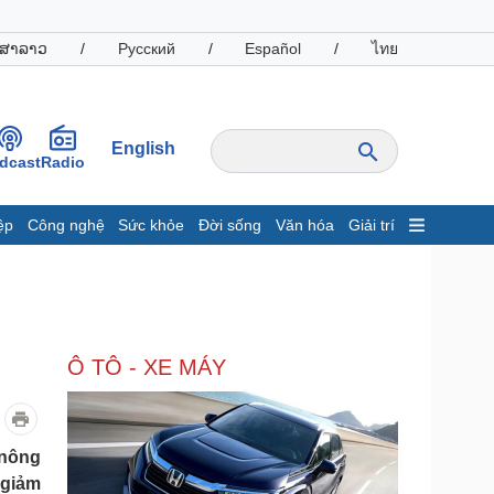
ສາລາວ
/
Русский
/
Español
/
ไทย
English
dcast
Radio
ệp
Công nghệ
Sức khỏe
Đời sống
Văn hóa
Giải trí
inh tế
Thị trường
ất động sản
Giá vàng
hởi nghiệp
Tiêu dùng
Tỷ giá
Ô TÔ - XE MÁY
Chứng khoán
Giá cà phê
oanh nghiệp
Công nghệ
 nông
 giảm
hông tin doanh nghiệp
Sành điệu