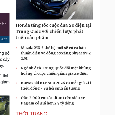
Doanh nghiệp 24h
Tin Công nghệ
Doanh nhân
Trải nghiệm
ì cộng đồng
Chuyển đổi số
Honda tăng tốc cuộc đua xe điện tại
u lịch
Podcast
Trung Quốc với chiến lược phát
Tư vấn
Câu chuyện thời sự
triển sản phẩm
R
-
4:07
Săn Tour
Đọc truyện đêm khuya
heck-in
Cửa sổ tình yêu
Mazda MX-5 thế hệ mới sẽ có cả bản
e
Kể chuyện cho bé
thuần điện và động cơ xăng Skyactiv-Z
ng hộ
m
Hạt giống tâm hồn
2.5L
c cây
a
ày.
Ngành ô tô Trung Quốc đối mặt khủng
i
hoảng vì cuộc chiến giảm giá xe điện
 tình
n
g giảm
Kawasaki KLE 500 2026 ra mắt giá 211
i
triệu đồng - Sự hồi sinh ấn tượng
n
Gần 2.000 con ốc titan trên siêu xe
g
Pagani có giá hơn 2,9 tỷ đồng
T
THỜI TRANG