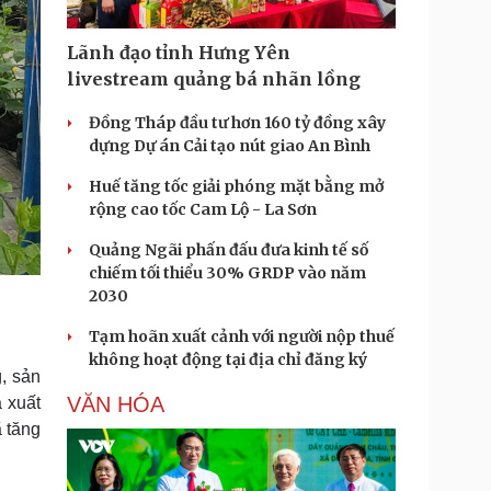
Lãnh đạo tỉnh Hưng Yên
livestream quảng bá nhãn lồng
Đồng Tháp đầu tư hơn 160 tỷ đồng xây
dựng Dự án Cải tạo nút giao An Bình
Huế tăng tốc giải phóng mặt bằng mở
rộng cao tốc Cam Lộ - La Sơn
Quảng Ngãi phấn đấu đưa kinh tế số
chiếm tối thiểu 30% GRDP vào năm
2030
Tạm hoãn xuất cảnh với người nộp thuế
không hoạt động tại địa chỉ đăng ký
, sản
VĂN HÓA
 xuất
ã tăng