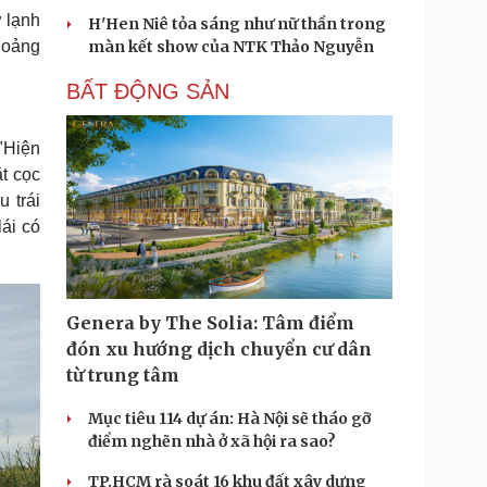
ở lạnh
H'Hen Niê tỏa sáng như nữ thần trong
hoảng
màn kết show của NTK Thảo Nguyễn
BẤT ĐỘNG SẢN
 "Hiện
t cọc
u trái
ái có
Genera by The Solia: Tâm điểm
đón xu hướng dịch chuyển cư dân
từ trung tâm
Mục tiêu 114 dự án: Hà Nội sẽ tháo gỡ
điểm nghẽn nhà ở xã hội ra sao?
TP.HCM rà soát 16 khu đất xây dựng