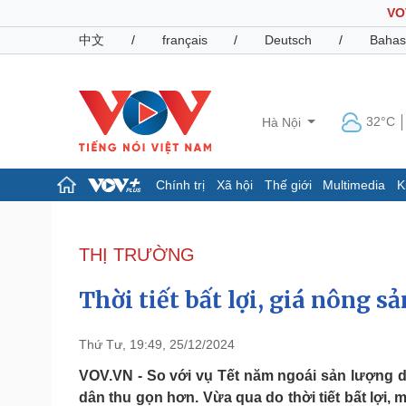
VO
中文
/
français
/
Deutsch
/
Bahas
32°C
Hà Nội
Chính trị
Xã hội
Thế giới
Multimedia
K
Chính trị
Xã hội
Đảng
Tin 24h
THỊ TRƯỜNG
Tổ chức nhân sự
Dự báo thời tiết
Quốc hội
Giáo dục
Thời tiết bất lợi, giá nông 
Nhận diện sự thật
Dấu ấn VOV
Việc làm
Biển đảo
Thứ Tư, 19:49, 25/12/2024
Pháp luật
Quân sự - Quốc phòng
VOV.VN - So với vụ Tết năm ngoái sản lượng d
dân thu gọn hơn. Vừa qua do thời tiết bất lợi, 
Vụ án
Vũ khí