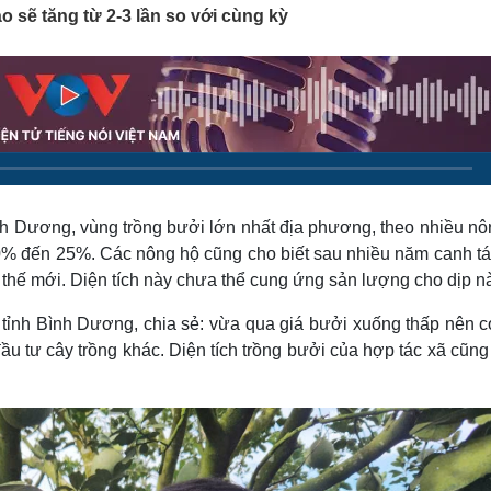
Lịch thi đấu bóng đá
Xe máy
 sẽ tăng từ 2-3 lần so với cùng kỳ
Thế giới thể thao
Tư vấn
eSports
V
Hậu trường
Văn hóa
Giải trí
D
Sân khấu - Điện ảnh
Nghệ sĩ
Văn học
Thời trang
Âm nhạc
Sao Việt
c
Di sản
h Dương, vùng trồng bưởi lớn nhất địa phương, theo nhiều nô
20% đến 25%. Các nông hộ cũng cho biết sau nhiều năm canh tá
y thế mới. Diện tích này chưa thể cung ứng sản lượng cho dịp n
ỉnh Bình Dương, chia sẻ: vừa qua giá bưởi xuống thấp nên có
đầu tư cây trồng khác. Diện tích trồng bưởi của hợp tác xã cũn