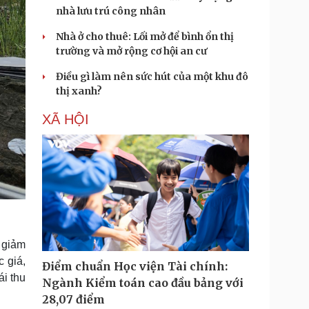
nhà lưu trú công nhân
Nhà ở cho thuê: Lối mở để bình ổn thị
trường và mở rộng cơ hội an cư
Điều gì làm nên sức hút của một khu đô
thị xanh?
XÃ HỘI
 giảm
 giá,
Điểm chuẩn Học viện Tài chính:
ái thu
Ngành Kiểm toán cao đầu bảng với
28,07 điểm