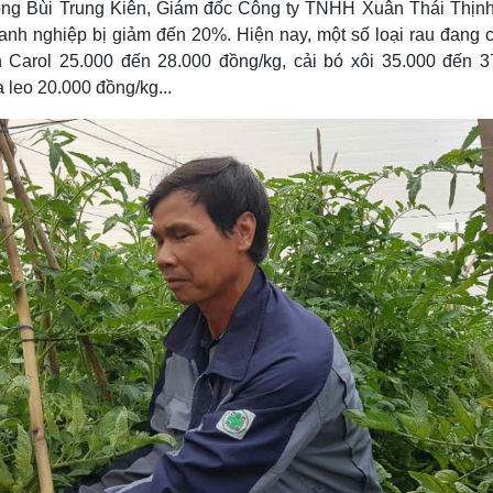
 ông Bùi Trung Kiên, Giám đốc Công ty TNHH Xuân Thái Thịnh,
nh nghiệp bị giảm đến 20%. Hiện nay, một số loại rau đang c
h Carol 25.000 đến 28.000 đồng/kg, cải bó xôi 35.000 đến 3
 leo 20.000 đồng/kg...