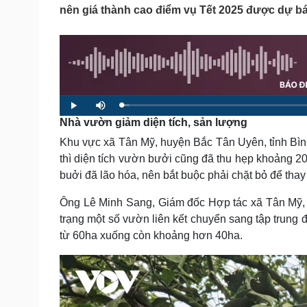
Tin nóng
Việt Nam
nên giá thành cao điểm vụ Tết 2025 được dự báo
Tư vấn luật
Phân tích
Sức khỏe
Đời sống
Dinh dưỡng - món ngon
Nhà đẹp
Cây thuốc
Blog
L
P
M
o
l
u
Sản phụ khoa
Tình yêu - Gia đình
Nhà vườn giảm diện tích, sản lượng
a
a
t
d
y
e
Nhi khoa
e
Khu vực xã Tân Mỹ, huyện Bắc Tân Uyên, tỉnh Bìn
d
Nam khoa
:
1
thì diện tích vườn bưởi cũng đã thu hẹp khoảng 
.
Làm đẹp - giảm cân
6
buởi đã lão hóa, nên bắt buộc phải chặt bỏ để tha
5
Phòng mạch online
%
Ăn sạch sống khỏe
Ông Lê Minh Sang, Giám đốc Hợp tác xã Tân Mỹ, t
Cải chính
trạng một số vườn liên kết chuyển sang tập trung 
từ 60ha xuống còn khoảng hơn 40ha.