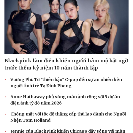
Hạt giống tâm hồn
Blackpink làm điều khiến người hâm mộ bất ngờ
trước thềm kỷ niệm 10 năm thành lập
Vương Phi: Từ "thiên hậu" C-pop đến sự an nhiên bên
người tình trẻ Tạ Đình Phong
Anne Hathaway phủ sóng màn ảnh rộng với 5 dự án
điện ảnh tỷ đô năm 2026
Chóng mặt với tốc độ thăng cấp thù lao dành cho Người
Nhện Tom Holland
Jennie của BlackPink khiến Chicago dậy sóng với màn