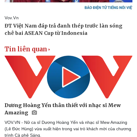
Doanh nghiệp
Công nghệ
Thông tin doanh nghiệp
Sành điệu
Doanh nghiệp 24h
Tin Công nghệ
Doanh nhân
Trải nghiệm
Vì cộng đồng
Chuyển đổi số
Tin liên quan
Dương Hoàng Yến thân thiết với nhạc sĩ Mew
Amazing
VOV.VN - Nữ ca sĩ Dương Hoàng Yến và nhạc sĩ Mew Amazing
(Lê Đức Hùng) vừa xuất hiện trong vai trò khách mời của chương
trình Cà phê Sáng.