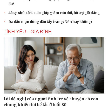
da?
4 loại sinh tố ít calo giúp giảm cơn đói, hỗ trợ giữ dáng
Da dầu mụn dùng dầu tẩy trang: Nên hay không?
TÌNH YÊU - GIA ĐÌNH
Văn hóa
Giải trí
Sân khấu - Điện ảnh
Nghệ sĩ
Văn học
Thời trang
Âm nhạc
Sao Việt
Di sản
Lời đề nghị của người tình trẻ về chuyện có con
chung khiến tôi bế tắc ở tuổi 80