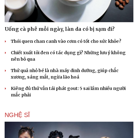
Uống cà phê mỗi ngày, làn da có bị sạm đi?
Thói quen chan canh vào cơm có tốt cho sức khỏe?
Chiết xuất tỏi đen có tác dụng gì? Những lưu ý không
nên bỏ qua
Thứ quả nhỏ bé là nhà máy dinh dưỡng, giúp chắc
xương, sáng mắt, ngừa lão hoá
Kiêng đủ thứ vẫn tái phát gout: 5 sai lầm nhiều người
mắc phải
Du lịch
Podcast
NGHỆ SĨ
Tư vấn
Câu chuyện thời sự
Săn Tour
Đọc truyện đêm khuya
check-in
Cửa sổ tình yêu
Kể chuyện cho bé