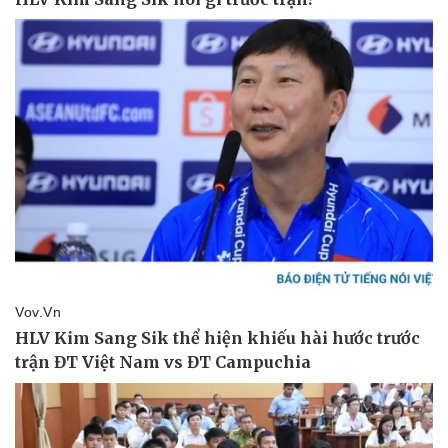
Thể thao
Ô tô - Xe máy
Bóng đá
Ô tô
Lịch thi đấu bóng đá
Xe máy
Thế giới thể thao
Tư vấn
eSports
Hậu trường