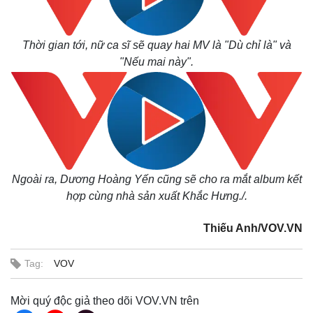
Thời gian tới, nữ ca sĩ sẽ quay hai MV là "Dù chỉ là" và
"Nếu mai này".
Kinh tế
Thị trường
Ngoài ra, Dương Hoàng Yến cũng sẽ cho ra mắt album kết
Bất động sản
Giá vàng
hợp cùng nhà sản xuất Khắc Hưng./.
Khởi nghiệp
Tiêu dùng
Tỷ giá
Chứng khoán
Thiếu Anh/VOV.VN
Giá cà phê
Tag:
VOV
Mời quý độc giả theo dõi VOV.VN trên