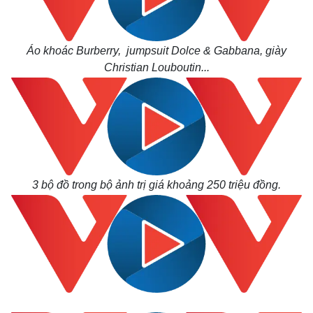
Thế giới
Multimedia
Quan sát
Video
Cuộc sống đó đây
Ảnh
Áo khoác Burberry, jumpsuit Dolce & Gabbana, giày
Hồ sơ
E-Magazine
Christian Louboutin...
Infographic
3 bộ đồ trong bộ ảnh trị giá khoảng 250 triệu đồng.