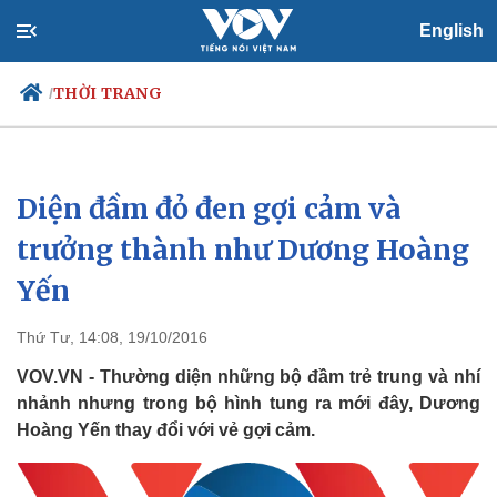
English
THỜI TRANG
/
Diện đầm đỏ đen gợi cảm và
Chính trị
Xã hội
Đảng
Tin 24h
trưởng thành như Dương Hoàng
Tổ chức nhân sự
Dự báo thời tiết
Yến
Quốc hội
Giáo dục
Nhận diện sự thật
Dấu ấn VOV
Việc làm
Thứ Tư, 14:08, 19/10/2016
Biển đảo
VOV.VN - Thường diện những bộ đầm trẻ trung và nhí
nhảnh nhưng trong bộ hình tung ra mới đây, Dương
Hoàng Yến thay đổi với vẻ gợi cảm.