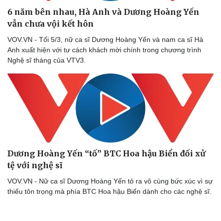
6 năm bên nhau, Hà Anh và Dương Hoàng Yến
vẫn chưa vội kết hôn
VOV.VN - Tối 5/3, nữ ca sĩ Dương Hoàng Yến và nam ca sĩ Hà
Anh xuất hiện với tư cách khách mời chính trong chương trình
Nghệ sĩ tháng của VTV3.
Sức khỏe
Đời sống
Dinh dưỡng - món ngon
Nhà đẹp
Dương Hoàng Yến “tố” BTC Hoa hậu Biển đối xử
Cây thuốc
Blog
tệ với nghệ sĩ
Sản phụ khoa
Tình yêu - Gia đình
Nhi khoa
VOV.VN - Nữ ca sĩ Dương Hoàng Yến tỏ ra vô cùng bức xúc vì sự
Nam khoa
thiếu tôn trọng mà phía BTC Hoa hậu Biển dành cho các nghệ sĩ.
Làm đẹp - giảm cân
Phòng mạch online
Ăn sạch sống khỏe