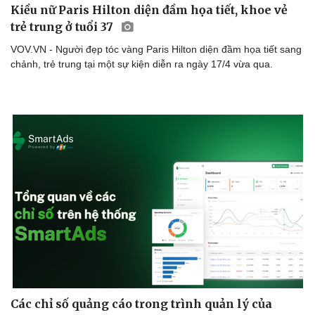
Làm đẹp - giảm cân
Kiều nữ Paris Hilton diện đầm họa tiết, khoe vẻ
Phòng mạch online
trẻ trung ở tuổi 37
Ăn sạch sống khỏe
VOV.VN - Người đẹp tóc vàng Paris Hilton diện đầm họa tiết sang
chảnh, trẻ trung tại một sự kiện diễn ra ngày 17/4 vừa qua.
Các chỉ số quảng cáo trong trình quản lý của