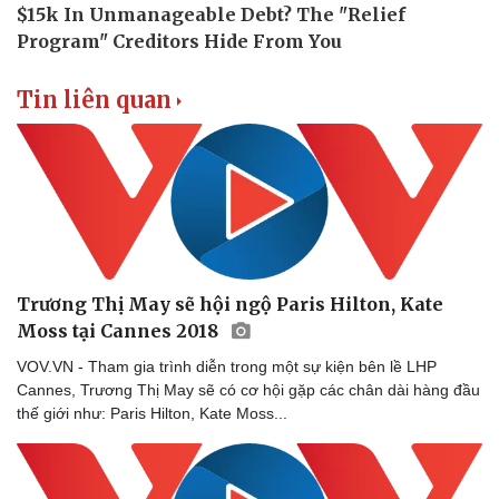
Tin liên quan
Doanh nghiệp
Công nghệ
Thông tin doanh nghiệp
Sành điệu
Doanh nghiệp 24h
Tin Công nghệ
Doanh nhân
Trải nghiệm
Vì cộng đồng
Chuyển đổi số
Trương Thị May sẽ hội ngộ Paris Hilton, Kate
Moss tại Cannes 2018
VOV.VN - Tham gia trình diễn trong một sự kiện bên lề LHP
Cannes, Trương Thị May sẽ có cơ hội gặp các chân dài hàng đầu
thế giới như: Paris Hilton, Kate Moss...