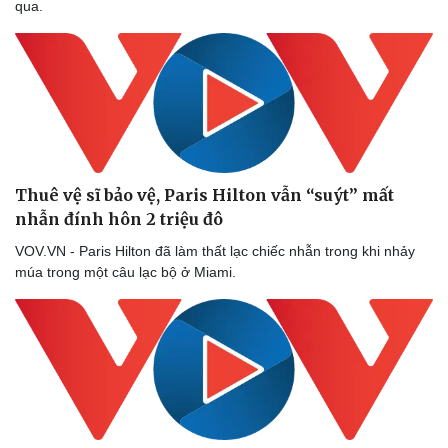
qua.
Thuê vệ sĩ bảo vệ, Paris Hilton vẫn “suýt” mất
nhẫn đính hôn 2 triệu đô
VOV.VN - Paris Hilton đã làm thất lạc chiếc nhẫn trong khi nhảy
múa trong một câu lạc bộ ở Miami.
Sức khỏe
Đời sống
Dinh dưỡng - món ngon
Nhà đẹp
Cây thuốc
Blog
Sản phụ khoa
Tình yêu - Gia đình
Nhi khoa
Nam khoa