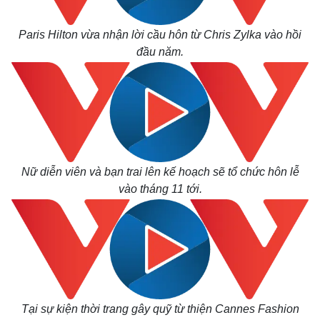
Thế giới
Multimedia
Quan sát
Video
Paris Hilton vừa nhận lời cầu hôn từ Chris Zylka vào hồi
Cuộc sống đó đây
Ảnh
đầu năm.
Hồ sơ
E-Magazine
Infographic
Nữ diễn viên và bạn trai lên kế hoạch sẽ tổ chức hôn lễ
vào tháng 11 tới.
Tại sự kiện thời trang gây quỹ từ thiện Cannes Fashion