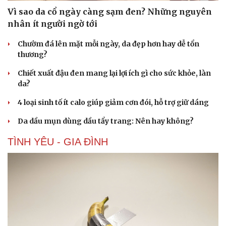
Vì sao da cổ ngày càng sạm đen? Những nguyên
nhân ít người ngờ tới
Chườm đá lên mặt mỗi ngày, da đẹp hơn hay dễ tổn
thương?
Chiết xuất đậu đen mang lại lợi ích gì cho sức khỏe, làn
da?
Văn hóa
Giải trí
4 loại sinh tố ít calo giúp giảm cơn đói, hỗ trợ giữ dáng
Sân khấu - Điện ảnh
Nghệ sĩ
Da dầu mụn dùng dầu tẩy trang: Nên hay không?
Văn học
Thời trang
Âm nhạc
Sao Việt
TÌNH YÊU - GIA ĐÌNH
Di sản