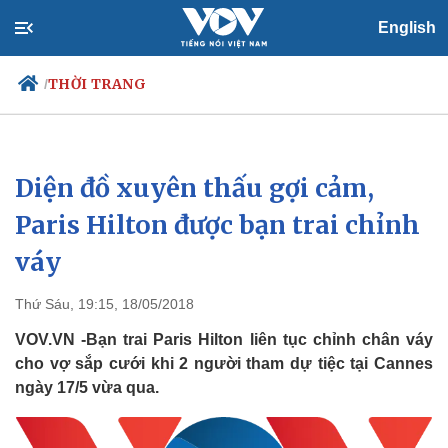
English
THỜI TRANG
/
Diện đồ xuyên thấu gợi cảm,
Chính trị
Xã hội
Đảng
Tin 24h
Paris Hilton được bạn trai chỉnh
Tổ chức nhân sự
Dự báo thời tiết
váy
Quốc hội
Giáo dục
Nhận diện sự thật
Dấu ấn VOV
Việc làm
Thứ Sáu, 19:15, 18/05/2018
Biển đảo
VOV.VN -Bạn trai Paris Hilton liên tục chỉnh chân váy
cho vợ sắp cưới khi 2 người tham dự tiệc tại Cannes
ngày 17/5 vừa qua.