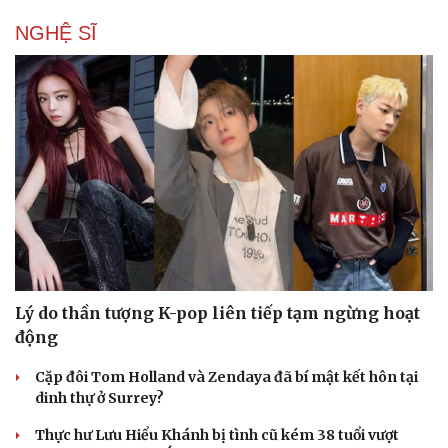
Tư vấn
Câu chuyện thời sự
Săn Tour
Đọc truyện đêm khuya
NGHỆ SĨ
check-in
Cửa sổ tình yêu
Kể chuyện cho bé
Hạt giống tâm hồn
Lý do thần tượng K-pop liên tiếp tạm ngừng hoạt
động
Cặp đôi Tom Holland và Zendaya đã bí mật kết hôn tại
dinh thự ở Surrey?
Thực hư Lưu Hiểu Khánh bị tình cũ kém 38 tuổi vượt