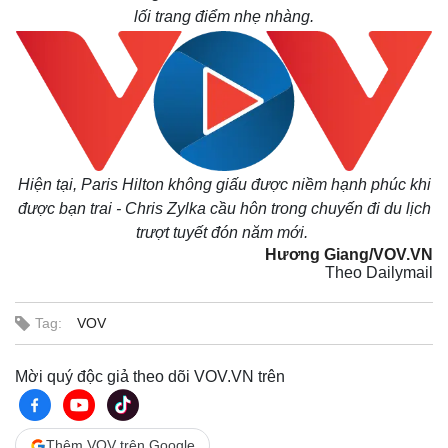
lối trang điểm nhẹ nhàng.
Hiện tại, Paris Hilton không giấu được niềm hạnh phúc khi
được bạn trai - Chris Zylka cầu hôn trong chuyến đi du lịch
trượt tuyết đón năm mới.
Kinh tế
Thị trường
Hương Giang/VOV.VN
Theo Dailymail
Bất động sản
Giá vàng
Khởi nghiệp
Tiêu dùng
Tỷ giá
Tag:
VOV
Chứng khoán
Giá cà phê
Mời quý độc giả theo dõi VOV.VN trên
Thêm VOV trên Google