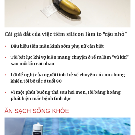
Cái giá đắt của việc tiêm silicon làm to "cậu nhỏ"
Dấu hiệu tiền mãn kinh sớm phụ nữ cần biết
Tôi bất lực khi vợ luôn mang chuyện ở rể ra làm "vũ khí"
sau mỗi lần cãi nhau
Lời đề nghị của người tình trẻ về chuyện có con chung
khiến tôi bế tắc ở tuổi 80
Vì một phút buông thả sau hơi men, tôi bàng hoàng
phát hiện mắc bệnh tình dục
ĂN SẠCH SỐNG KHỎE