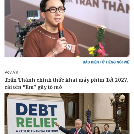
Thể thao
Ô tô - Xe máy
Bóng đá
Ô tô
Lịch thi đấu bóng đá
Xe máy
Thế giới thể thao
Tư vấn
eSports
Hậu trường