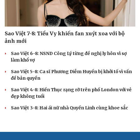
Sao Việt 7-8: Tiểu Vy khiến fan xuýt xoa với bộ
ảnh mới
Sao Việt 6-8: NSND Công Lý từng đề nghị ly hôn vì sợ
làm khổ vợ
Sao Việt 5-8: Ca sĩ Phương Diễm Huyền bị khởi tố vì vấn
đề bản quyền
Sao Việt 4-8: Hiền Thục rạng rỡ trên phố London với vẻ
đẹp không tuổi
Sao Việt 3-8: Hai ái nữ nhà Quyền Linh cùng khoe sắc