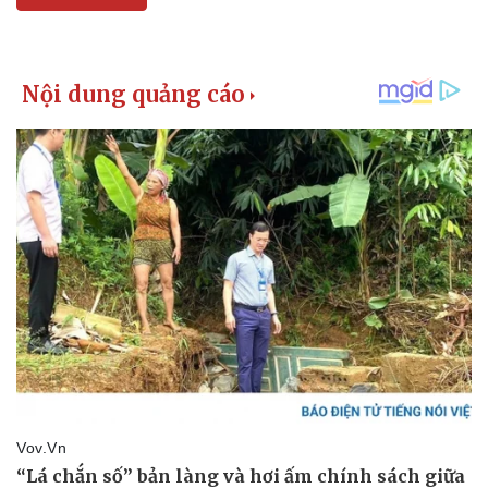
Pháp luật
Quân sự - Quốc phòng
Vụ án
Vũ khí
Tin nóng
Việt Nam
Tư vấn luật
Phân tích