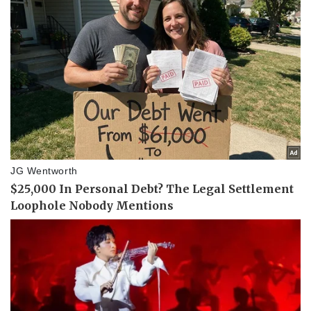
Doanh nghiệp
Công nghệ
Thông tin doanh nghiệp
Sành điệu
Doanh nghiệp 24h
Tin Công nghệ
Doanh nhân
Trải nghiệm
Vì cộng đồng
Chuyển đổi số