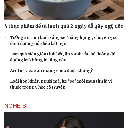
Săn Tour
Đọc truyện đêm khuya
check-in
Cửa sổ tình yêu
Kể chuyện cho bé
Hạt giống tâm hồn
4 thực phẩm để tủ lạnh quá 2 ngày dễ gây ngộ độc
Tưởng ăn cơm buổi sáng sẽ "nặng bụng", chuyên gia
dinh dưỡng nói điều bất ngờ
Loại quả siêu giàu tinh bột, ăn xanh vẫn bổ dưỡng đủ
đường lại không lo tăng cân
Acid uric cao ăn măng chua được không?
Loài hoa khiến người mê, kẻ “sợ” mỗi mùa thu là vị
thuốc trong y học cổ truyền
NGHỆ SĨ