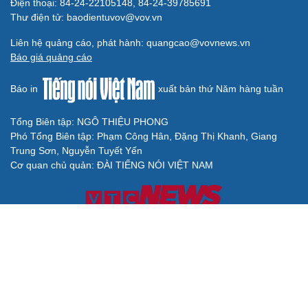
Điện thoại: 84-24-22105148, 84-24-39785691
Thư điện tử: baodientuvov@vov.vn
Liên hệ quảng cáo, phát hành: quangcao@vovnews.vn
Báo giá quảng cáo
Báo in
xuất bản thứ Năm hàng tuần
Tổng Biên tập: NGÔ THIỆU PHONG
Phó Tổng Biên tập: Phạm Công Hân, Đặng Thị Khanh, Giang
Trung Sơn, Nguyễn Tuyết Yến
Cơ quan chủ quản: ĐÀI TIẾNG NÓI VIỆT NAM
Không được sao chép lại bất kỳ thông tin nào từ website này khi
chưa có sự đồng ý bằng văn bản của Báo Điện tử Tiếng nói Việt