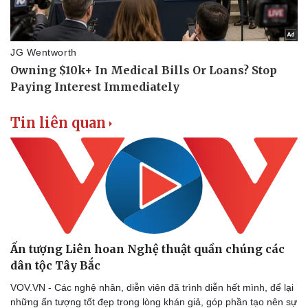
Tin liên quan
Ấn tượng Liên hoan Nghệ thuật quần chúng các
dân tộc Tây Bắc
VOV.VN - Các nghệ nhân, diễn viên đã trình diễn hết mình, để lại
Sức khỏe
Đời sống
những ấn tượng tốt đẹp trong lòng khán giả, góp phần tạo nên sự
Dinh dưỡng - món ngon
Nhà đẹp