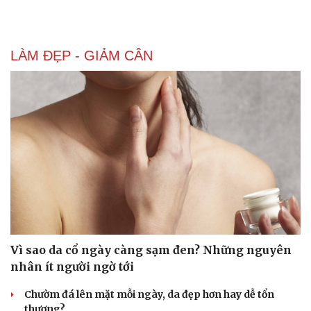
Văn hóa
Giải trí
Sân khấu - Điện ảnh
Nghệ sĩ
Văn học
Thời trang
LÀM ĐẸP - GIẢM CÂN
Âm nhạc
Sao Việt
Di sản
Vì sao da cổ ngày càng sạm đen? Những nguyên
nhân ít người ngờ tới
Chườm đá lên mặt mỗi ngày, da đẹp hơn hay dễ tổn
thương?