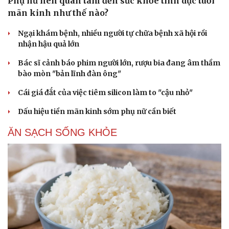
Phụ nữ nên quan tâm đến sức khỏe tình dục tuổi
mãn kinh như thế nào?
Ngại khám bệnh, nhiều người tự chữa bệnh xã hội rồi
nhận hậu quả lớn
Bác sĩ cảnh báo phim người lớn, rượu bia đang âm thầm
bào mòn "bản lĩnh đàn ông"
Cái giá đắt của việc tiêm silicon làm to "cậu nhỏ"
Dấu hiệu tiền mãn kinh sớm phụ nữ cần biết
ĂN SẠCH SỐNG KHỎE
Du lịch
Podcast
Tư vấn
Câu chuyện thời sự