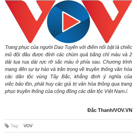
Pháp luật
Quân sự - Quốc phòng
Vụ án
Vũ khí
Trang phục của người Dao Tuyển với điểm nổi bật là chiếc
Tin nóng
Việt Nam
mũ đội đầu được đính các chùm quả bằng chỉ màu và 2
Tư vấn luật
Phân tích
dải tua rua dài rực rỡ sắc màu ở phía sau. Chương trình
mang đến sự tự hào và trân trọng về truyền thống văn hóa
các dân tộc vùng Tây Bắc, khẳng định ý nghĩa của
việc bảo tồn, phát huy các giá trị văn hóa thông qua trang
phục truyền thống của cộng đồng các dân tộc Việt Nam./.
Đắc Thanh/VOV.VN
Tag:
VOV