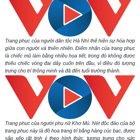
Trang phục của người dân tộc Hà Nhì thể hiện sự hòa hợp
Kinh tế
Thị trường
giữa con người và thiên nhiên. Điểm nhấn của trang phục
Bất động sản
Giá vàng
là chiếc mũ làm bằng nhiều họa tiết, trong đó không được
Khởi nghiệp
Tiêu dùng
thiếu chiếc vòng đai dây cuốn trên đầu, vì điều đó tượng
Tỷ giá
trưng cho trí thông minh và đã đến tuổi trưởng thành.
Chứng khoán
Giá cà phê
Trang phục của người phụ nữ Khơ Mú. Nét độc đáo của bộ
trang phục này là đồ họa trang trí bằng hàng cúc bạc, được
sắp xếp rất tinh ý theo hình thức, tượng trưng cho sức