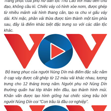
Trang phục của phụ nữ dân tộc Thu Lao với màu đen chủ
đạo, không cầu kì. Chiếc váy có hình xòe nơm, được ghép
từ nhiều mảnh vải hình thang cân, tạo ra chu vi gấu váy
dài. Khi mặc, phần vải thừa được túm thành một túm phía
sau, đây là điểm khác biệt đặc trưng so với các dân tộc
khác.
Bộ trang phục của người Nùng Dín mà điểm đặc sắc nằm
ở cạp váy được cắt ghép từ 12 màu vải khác nhau, tượng
trưng cho 12 tháng trong năm. Người phụ nữ Nùng Dín
thường quấn hai lớp khăn trên đầu, tạo thành hình múi.
Khăn vấn được tạo hình giống hai chiếc sừng trâu bởi
người Nùng Dín coi “Con trâu là đầu cơ nghiệp”.