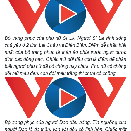
Bộ trang phục của phụ nữ Si La. Người Si La sinh sống
chủ yếu ở 2 tỉnh Lai Châu và Điện Biên. Điểm dễ nhận biết
nhất của bộ trang phục là thân áo phía trước ngực được
Thế giới
Multimedia
đính các đồng bạc. Chiếc mũ đội đầu còn là điểm để phân
Quan sát
Video
biệt người phụ nữ đã có chồng hay chưa. Phụ nữ có chồng
Cuộc sống đó đây
Ảnh
đội mũ màu đen, còn đội màu trắng thì chưa có chồng.
Hồ sơ
E-Magazine
Infographic
Bộ trang phục của người Dao đầu bằng. Tín ngưỡng của
người Dao là đa thần, vạn vật đều có linh hồn. Chiếc mặt