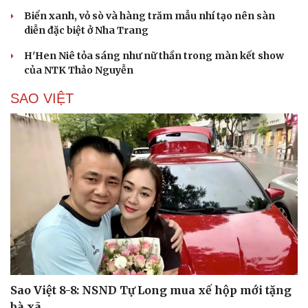
Biển xanh, vỏ sò và hàng trăm mẫu nhí tạo nên sàn
diễn đặc biệt ở Nha Trang
H'Hen Niê tỏa sáng như nữ thần trong màn kết show
của NTK Thảo Nguyễn
SAO VIỆT
Sao Việt 8-8: NSND Tự Long mua xế hộp mới tặng
bà xã