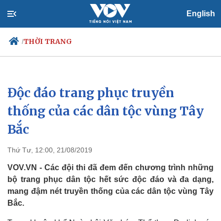
English
THỜI TRANG
/
Độc đáo trang phục truyền
Chính trị
Xã hội
Đảng
Tin 24h
thống của các dân tộc vùng Tây
Tổ chức nhân sự
Dự báo thời tiết
Bắc
Quốc hội
Giáo dục
Nhận diện sự thật
Dấu ấn VOV
Việc làm
Thứ Tư, 12:00, 21/08/2019
Biển đảo
VOV.VN - Các đội thi đã đem đến chương trình những
bộ trang phục dân tộc hết sức độc đáo và đa dạng,
mang đậm nét truyền thống của các dân tộc vùng Tây
Bắc.