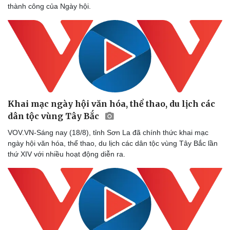
thành công của Ngày hội.
Cây thuốc
Blog
Sản phụ khoa
Tình yêu - Gia đình
Nhi khoa
Nam khoa
Làm đẹp - giảm cân
Phòng mạch online
Ăn sạch sống khỏe
Khai mạc ngày hội văn hóa, thể thao, du lịch các
dân tộc vùng Tây Bắc
VOV.VN-Sáng nay (18/8), tỉnh Sơn La đã chính thức khai mạc
ngày hội văn hóa, thể thao, du lịch các dân tộc vùng Tây Bắc lần
thứ XIV với nhiều hoạt động diễn ra.