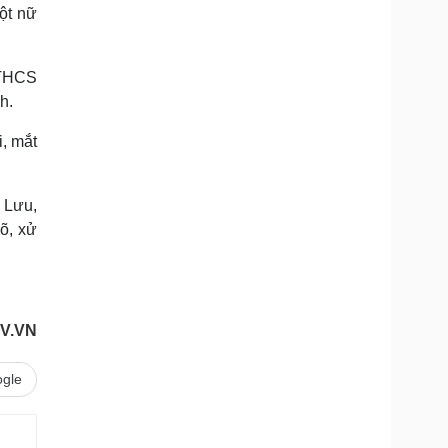
một nữ
 THCS
h.
i, mắt
 Lưu,
õ, xử
OV.VN
gle