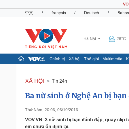
VO
中文
/
français
/
Deutsch
/
Bahas
26°C
Hà Nội
Chính trị
Xã hội
Thế giới
Multimedia
K
Chính trị
Xã hội
Đảng
Tin 24h
XÃ HỘI
Tin 24h
Tổ chức nhân sự
Dự báo thời tiết
Quốc hội
Giáo dục
Ba nữ sinh ở Nghệ An bị bạn 
Nhận diện sự thật
Dấu ấn VOV
Việc làm
Biển đảo
Thứ Năm, 20:06, 06/10/2016
Pháp luật
Quân sự - Quốc phòng
VOV.VN -3 nữ sinh bị bạn đánh đập, quay clip tu
Vụ án
Vũ khí
em chưa ổn định lại.