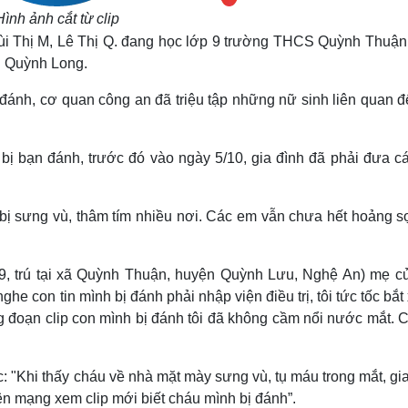
Hình ảnh cắt từ clip
Bùi Thị M, Lê Thị Q. đang học lớp 9 trường THCS Quỳnh Thuận
S Quỳnh Long.
 đánh, cơ quan công an đã triệu tập những nữ sinh liên quan đ
 bị bạn đánh, trước đó vào ngày 5/10, gia đình đã phải đưa c
 bị sưng vù, thâm tím nhiều nơi. Các em vẫn chưa hết hoảng s
79, trú tại xã Quỳnh Thuận, huyện Quỳnh Lưu, Nghệ An) mẹ c
he con tin mình bị đánh phải nhập viện điều trị, tôi tức tốc bắt
g đoạn clip con mình bị đánh tôi đã không cầm nổi nước mắt. 
"Khi thấy cháu về nhà mặt mày sưng vù, tụ máu trong mắt, gia
lên mạng xem clip mới biết cháu mình bị đánh”.