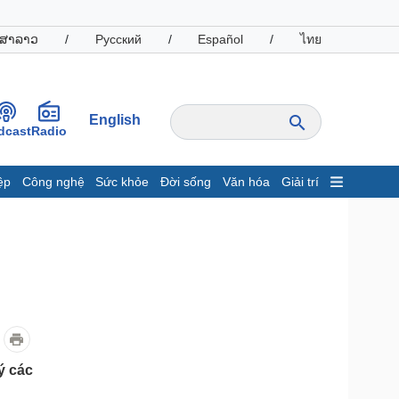
ສາລາວ
/
Русский
/
Español
/
ไทย
English
dcast
Radio
ệp
Công nghệ
Sức khỏe
Đời sống
Văn hóa
Giải trí
inh tế
Thị trường
ất động sản
Giá vàng
hởi nghiệp
Tiêu dùng
Tỷ giá
Chứng khoán
Giá cà phê
oanh nghiệp
Công nghệ
ý các
hông tin doanh nghiệp
Sành điệu