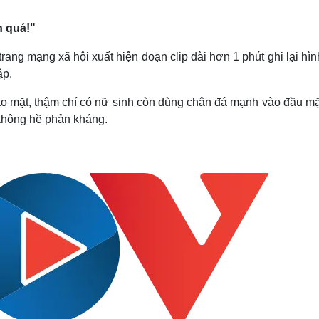
Lịch thi đấu bóng đá
Xe máy
Thế giới thể thao
Tư vấn
n quá!"
eSports
V
Hậu trường
rang mạng xã hội xuất hiện đoạn clip dài hơn 1 phút ghi lại hì
ập.
Văn hóa
Giải trí
D
Sân khấu - Điện ảnh
Nghệ sĩ
ào mặt, thậm chí có nữ sinh còn dùng chân đá mạnh vào đầu mặ
Văn học
Thời trang
 không hề phản kháng.
Âm nhạc
Sao Việt
c
Di sản