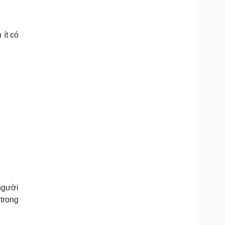
 ít có
người
 trong