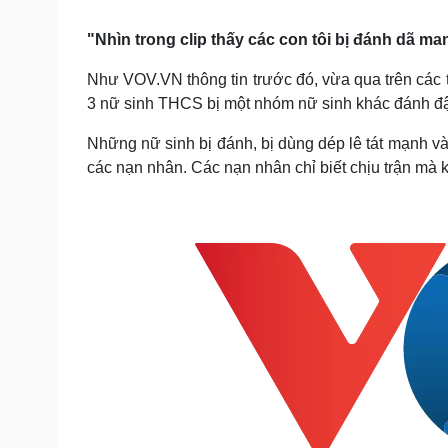
Tin nóng
Việt Nam
Tư vấn luật
Phân tích
"Nhìn trong clip thấy các con tôi bị đánh dã ma
Như VOV.VN thông tin trước đó, vừa qua trên các t
3 nữ sinh THCS bị một nhóm nữ sinh khác đánh đ
Sức khỏe
Đời sống
Dinh dưỡng - món ngon
Nhà đẹp
Những nữ sinh bị đánh, bị dùng dép lê tát mạnh v
Cây thuốc
Blog
các nạn nhân. Các nạn nhân chỉ biết chịu trận mà
Sản phụ khoa
Tình yêu - Gia đình
Nhi khoa
Nam khoa
Làm đẹp - giảm cân
Phòng mạch online
Ăn sạch sống khỏe
Cải chính