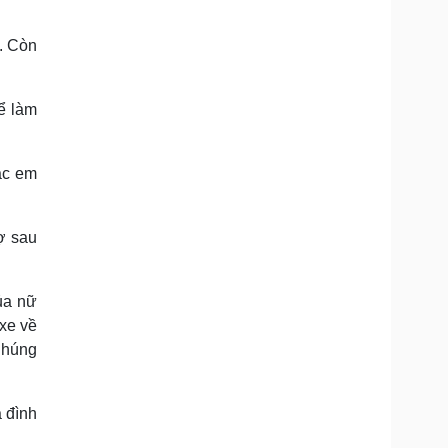
. Còn
ể làm
ác em
ợ sau
ủa nữ
 xe về
Chúng
 đình