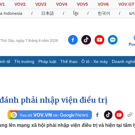
V1
VOV2
VOV3
VOV4
VOV5
VOV6
VOV GT
a Indonesia
/
日本語
/
ខ្មែរ
/
한국어
/
ພາ
Thứ Sáu, ngày 7 tháng 8 năm 2026
Po
inh tế
Thị trường
Pháp luật
Thể thao
Ô tô - Xe máy
Doanh nghi
Thế giới
Multimedia
K
Quan sát
Video
B
Cuộc sống đó đây
Ảnh
K
Hồ sơ
E-Magazine
đánh phải nhập viện điều trị
Infographic
Thể thao
Ô tô - Xe máy
D
ng lên mạng xã hội phải nhập viện điều trị và hiện tại tâm l
Bóng đá
Ô tô
T