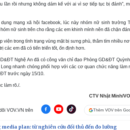
 lần rồi nhưng không dám kể với ai vì sợ tiếp tục bị đánh”, 
sử dụng mạng xã hội facebook, lúc này nhóm nữ sinh trường
Nhóm nữ sinh trên cho rằng các em khinh mình nên đã chặn đán
ập viện trong tình trạng vùng mặt bị sưng phù, thâm tím nhiều nơ
rị các em đã có tiến triển tốt, ổn định hơn.
ở GD&ĐT Nghệ An đã có công văn chỉ đạo Phòng GD&ĐT Quỳnh
ong nhanh chóng phối hợp với các cơ quan chức năng làm r
&ĐT trước ngày 15/10.
 làm rõ./.
CTV Nhật Minh/V
 dõi VOV.VN trên
Thêm VOV trên Goo
 media plan: từ nghiên cứu đối thủ đến đo lường