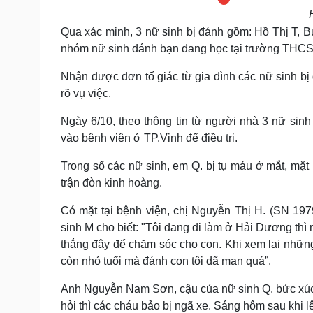
Qua xác minh, 3 nữ sinh bị đánh gồm: Hồ Thị T, 
n
hóm nữ sinh đánh bạn đang học tại trường THC
Nhận được đơn tố giác từ gia đình các nữ sinh bị
rõ vụ việc.
Ngày 6/10, theo thông tin từ người nhà 3 nữ sinh
vào bệnh viện ở TP.Vinh để điều trị.
Trong số các nữ sinh, em Q. bị tụ máu ở mắt, mặt
trận đòn kinh hoàng.
Có mặt tại bệnh viện, chị Nguyễn Thị H. (SN 19
sinh M cho biết: "Tôi đang đi làm ở Hải Dương thì ng
thẳng đây để chăm sóc cho con. Khi xem lại nhữn
còn nhỏ tuổi mà đánh con tôi dã man quá”.
Anh Nguyễn Nam Sơn, cậu của nữ sinh Q. bức xúc: 
hỏi thì các cháu bảo bị ngã xe. Sáng hôm sau khi 