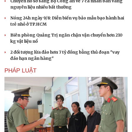
Chuyển hồ sơ sang Bộ Công an về 7 cá nhân bán vàng
nguyên liệu nhiều bất thường
Văn hóa
Giải trí
Sân khấu - Điện ảnh
Nghệ sĩ
Nóng 24h ngày 9/8: Diễn biến vụ bảo mẫu bạo hành hai
Văn học
Thời trang
trẻ nhỏ ở TP.HCM
Âm nhạc
Sao Việt
Di sản
Biên phòng Quảng Trị ngăn chặn vận chuyển hơn 210
kg vật liệu nổ
2 đối tượng lừa đảo hơn 7 tỷ đồng bằng thủ đoạn "vay
đáo hạn ngân hàng"
PHÁP LUẬT