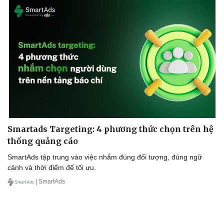
Smartads Targeting: 4 phương thức chọn trên hệ
thống quảng cáo
Sức khỏe
Đời sống
SmartAds tập trung vào việc nhắm đúng đối tượng, đúng ngữ
Dinh dưỡng - món ngon
Nhà đẹp
cảnh và thời điểm để tối ưu.
Cây thuốc
Blog
| SmartAds
Sản phụ khoa
Tình yêu - Gia đình
Nhi khoa
Nam khoa
Làm đẹp - giảm cân