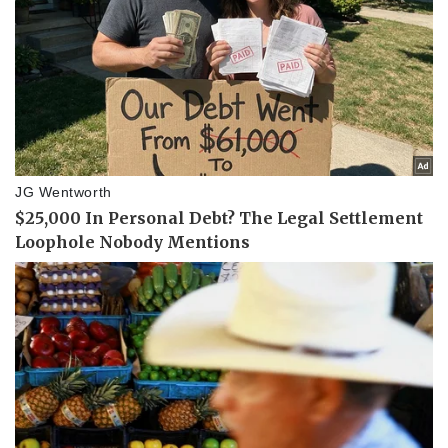
Pháp luật
Quân sự - Quốc phòng
Vụ án
Vũ khí
Tin nóng
Việt Nam
Tư vấn luật
Phân tích