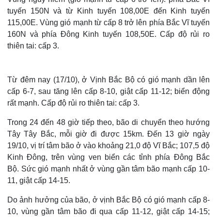
tuyến 150N và từ Kinh tuyến 108,00E đến Kinh tuyến
115,00E. Vùng gió mạnh từ cấp 8 trở lên phía Bắc Vĩ tuyến
160N và phía Đông Kinh tuyến 108,50E. Cấp độ rủi ro
thiên tai: cấp 3.
Từ đêm nay (17/10), ở Vịnh Bắc Bộ có gió mạnh dần lên
cấp 6-7, sau tăng lên cấp 8-10, giật cấp 11-12; biển động
rất mạnh. Cấp độ rủi ro thiên tai: cấp 3.
Trong 24 đến 48 giờ tiếp theo, bão di chuyển theo hướng
Tây Tây Bắc, mỗi giờ đi được 15km. Đến 13 giờ ngày
19/10, vị trí tâm bão ở vào khoảng 21,0 độ Vĩ Bắc; 107,5 độ
Thế giới
Multimedia
Kinh Đông, trên vùng ven biển các tỉnh phía Đông Bắc
Quan sát
Video
Bộ.
Sức gió mạnh nhất ở vùng gần tâm bão mạnh cấp 10-
Cuộc sống đó đây
Ảnh
11, giật cấp 14-15.
Hồ sơ
E-Magazine
Infographic
Do ảnh hưởng của bão, ở vịnh Bắc Bộ có gió mạnh cấp 8-
10, vùng gần tâm bão đi qua cấp 11-12, giật cấp 14-15;