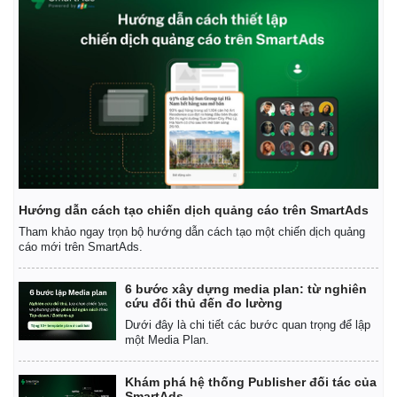
Hướng dẫn cách tạo chiến dịch quảng cáo trên SmartAds
Tham khảo ngay trọn bộ hướng dẫn cách tạo một chiến dịch quảng
cáo mới trên SmartAds.
6 bước xây dựng media plan: từ nghiên
cứu đối thủ đến đo lường
Dưới đây là chi tiết các bước quan trọng để lập
một Media Plan.
Kinh tế
Thị trường
Bất động sản
Giá vàng
Khám phá hệ thống Publisher đối tác của
Khởi nghiệp
Tiêu dùng
SmartAds