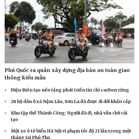
Du lịch
Podcast
Tư vấn
Câu chuyện thời sự
Săn Tour
Đọc truyện đêm khuya
check-in
Cửa sổ tình yêu
Kể chuyện cho bé
Hạt giống tâm hồn
Phú Quốc ra quân xây dựng địa bàn an toàn giao
thông kiểu mẫu
Điện Biên tạo nền tảng phát triển tín chỉ carbon rừng
28 hộ dân ở xã Nậm Lầu, Sơn La đã được di dời khẩn cấp
Khu tập thể Thành Công: Người đã đi, nhà vẫn chờ cải
tạo
Một xe ô tô biển Hà Nội vi phạm tốc độ 21 lần trong một
tháng tại Phú Thọ