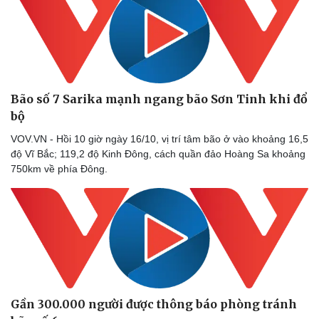
Bão số 7 Sarika mạnh ngang bão Sơn Tinh khi đổ
bộ
VOV.VN - Hồi 10 giờ ngày 16/10, vị trí tâm bão ở vào khoảng 16,5
độ Vĩ Bắc; 119,2 độ Kinh Đông, cách quần đảo Hoàng Sa khoảng
Doanh nghiệp
Công nghệ
750km về phía Đông.
Thông tin doanh nghiệp
Sành điệu
Doanh nghiệp 24h
Tin Công nghệ
Doanh nhân
Trải nghiệm
Vì cộng đồng
Chuyển đổi số
Gần 300.000 người được thông báo phòng tránh