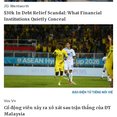
Thể thao
Ô tô - Xe máy
Bóng đá
Ô tô
Lịch thi đấu bóng đá
Xe máy
Thế giới thể thao
Tư vấn
eSports
Hậu trường