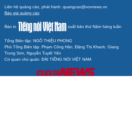
Liên hệ quảng cáo, phát hành: quangcao@vovnews.vn
Báo giá quảng cáo
Báo in
xuất bản thứ Năm hàng tuần
Tổng Biên tập: NGÔ THIỆU PHONG
Phó Tổng Biên tập: Phạm Công Hân, Đặng Thị Khanh, Giang
Trung Sơn, Nguyễn Tuyết Yến
Cơ quan chủ quản: ĐÀI TIẾNG NÓI VIỆT NAM
Không được sao chép lại bất kỳ thông tin nào từ website này khi
chưa có sự đồng ý bằng văn bản của Báo Điện tử Tiếng nói Việt
Nam
Giấy phép số 27/GP-BVHTTDL của Bộ Văn hóa, Thể thao và Du