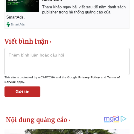
Tỷ giá
Tham khảo ngay bài viết sau để nắm danh sách
Chứng khoán
publisher trong hệ thống quảng cáo của
SmartAds.
Giá cà phê
Viết bình luận
This site is protected by reCAPTCHA and the Google
Privacy Policy
and
Terms of
Service
apply.
Gửi tin