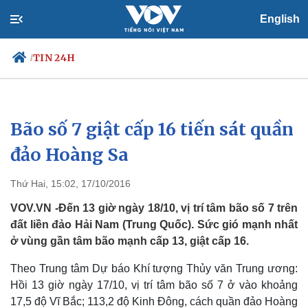
English
TIN 24H
/
Bão số 7 giật cấp 16 tiến sát quần
Chính trị
Xã hội
Đảng
Tin 24h
đảo Hoàng Sa
Tổ chức nhân sự
Dự báo thời tiết
Quốc hội
Giáo dục
Thứ Hai, 15:02, 17/10/2016
Nhận diện sự thật
Dấu ấn VOV
Việc làm
VOV.VN -Đến 13 giờ ngày 18/10, vị trí tâm bão số 7 trên
Biển đảo
đất liền đảo Hải Nam (Trung Quốc). Sức gió mạnh nhất
ở vùng gần tâm bão mạnh cấp 13, giật cấp 16.
Theo Trung tâm Dự báo Khí tượng Thủy văn Trung ương:
Hồi 13 giờ ngày 17/10,
vị trí tâm bão số 7 ở vào khoảng
17,5 độ Vĩ Bắc; 113,2 độ Kinh Đông, cách quần đảo Hoàng