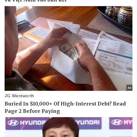
Thể thao
Ô tô - Xe máy
Bóng đá
Ô tô
Lịch thi đấu bóng đá
Xe máy
Thế giới thể thao
Tư vấn