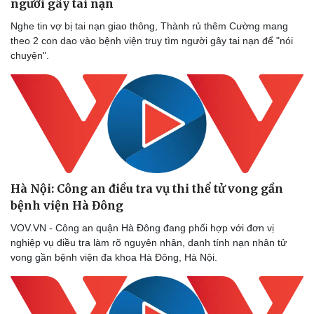
người gây tai nạn
Nghe tin vợ bị tai nạn giao thông, Thành rủ thêm Cường mang
theo 2 con dao vào bệnh viện truy tìm người gây tai nạn để "nói
chuyện".
Doanh nghiệp
Công nghệ
Thông tin doanh nghiệp
Sành điệu
Doanh nghiệp 24h
Tin Công nghệ
Doanh nhân
Trải nghiệm
Vì cộng đồng
Chuyển đổi số
Hà Nội: Công an điều tra vụ thi thể tử vong gần
bệnh viện Hà Đông
VOV.VN - Công an quận Hà Đông đang phối hợp với đơn vị
nghiệp vụ điều tra làm rõ nguyên nhân, danh tính nạn nhân tử
vong gần bệnh viện đa khoa Hà Đông, Hà Nội.