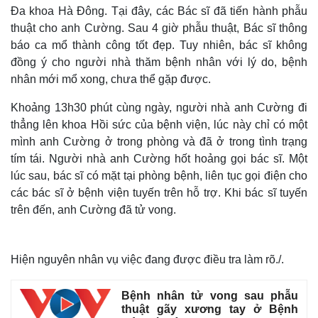
Đa khoa Hà Đông. Tại đây, các Bác sĩ đã tiến hành phẫu
thuật cho anh Cường. Sau 4 giờ phẫu thuật, Bác sĩ thông
báo ca mổ thành công tốt đẹp.
Tuy nhiên, bác sĩ không
đồng ý cho người nhà thăm bệnh nhân với lý do, bệnh
nhân mới mổ xong, chưa thể gặp được.
Khoảng 13h30 phút cùng ngày, người nhà anh Cường đi
thẳng lên khoa Hồi sức của bệnh viện, lúc này chỉ có một
mình anh Cường ở trong phòng và đã ở trong tình trạng
tím tái. Người nhà anh Cường hốt hoảng gọi bác sĩ. Một
lúc sau, bác sĩ có mặt tại phòng bệnh, liên tục gọi điện cho
các bác sĩ ở bệnh viện tuyến trên hỗ trợ. Khi bác sĩ tuyến
trên đến, anh Cường đã tử vong.
Hiện nguyên nhân vụ việc đang được điều tra làm rõ./.
Thế giới
Multimedia
Quan sát
Video
Bệnh nhân tử vong sau phẫu
Cuộc sống đó đây
Ảnh
thuật gãy xương tay ở Bệnh
Hồ sơ
E-Magazine