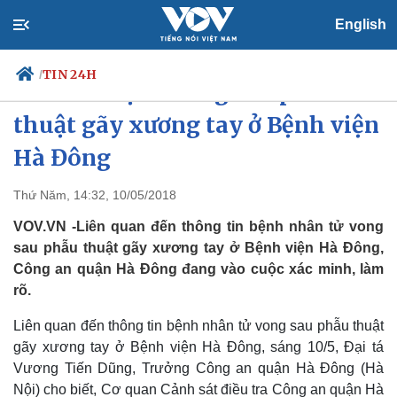
English
TIN 24H
/
Điều tra vụ tử vong sau phẫu
thuật gãy xương tay ở Bệnh viện
Hà Đông
Chính trị
Xã hội
Đảng
Tin 24h
Thứ Năm, 14:32, 10/05/2018
Tổ chức nhân sự
Dự báo thời tiết
VOV.VN -Liên quan đến thông tin bệnh nhân tử vong
Quốc hội
Giáo dục
Nhận diện sự thật
Dấu ấn VOV
sau phẫu thuật gãy xương tay ở Bệnh viện Hà Đông,
Việc làm
Công an quận Hà Đông đang vào cuộc xác minh, làm
Biển đảo
rõ.
Liên quan đến thông tin bệnh nhân tử vong sau phẫu thuật
gãy xương tay ở Bệnh viện Hà Đông, sáng 10/5, Đại tá
Vương Tiến Dũng, Trưởng Công an quận Hà Đông (Hà
Nội) cho biết, Cơ quan Cảnh sát điều tra Công an quận Hà