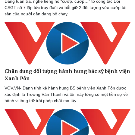
Đang tuần tra, nghe tiếng hô “cướp, cướp…” tổ công tác Đội
CSGT số 7 lập tức truy đuổi và bắt giữ 2 đối tượng vừa cướp tài
sản của người dân đang bỏ chạy.
Chân dung đối tượng hành hung bác sỹ bệnh viện
Sức khỏe
Đời sống
Xanh Pôn
Dinh dưỡng - món ngon
Nhà đẹp
Cây thuốc
Blog
VOV.VN- Danh tính kẻ hành hung BS bệnh viện Xanh Pôn được
Sản phụ khoa
Tình yêu - Gia đình
xác định là Trương Văn Thanh và tên này từng có một tiền sự về
Nhi khoa
hành vi tàng trữ trái phép chất ma túy.
Nam khoa
Làm đẹp - giảm cân
Phòng mạch online
Ăn sạch sống khỏe