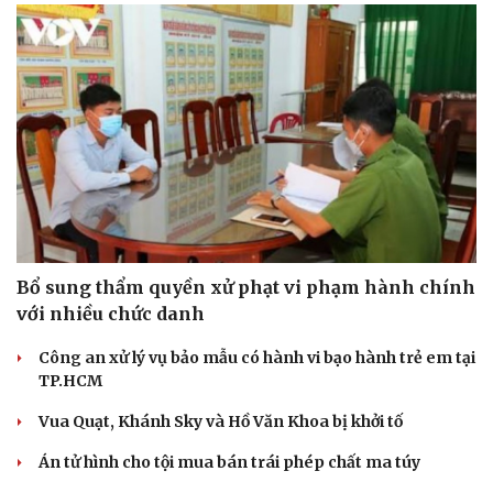
Du lịch
Podcast
Tư vấn
Câu chuyện thời sự
Săn Tour
Đọc truyện đêm khuya
check-in
Cửa sổ tình yêu
Kể chuyện cho bé
Bổ sung thẩm quyền xử phạt vi phạm hành chính
Hạt giống tâm hồn
với nhiều chức danh
Công an xử lý vụ bảo mẫu có hành vi bạo hành trẻ em tại
TP.HCM
Vua Quạt, Khánh Sky và Hồ Văn Khoa bị khởi tố
Án tử hình cho tội mua bán trái phép chất ma túy