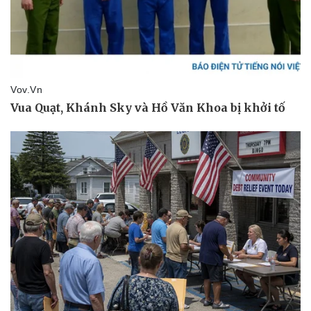
Pháp luật
Quân sự - Quốc phòng
Vụ án
Vũ khí
Tin nóng
Việt Nam
Tư vấn luật
Phân tích