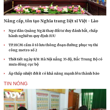
Văn hóa
Giải trí
Sân khấu - Điện ảnh
Nghệ sĩ
Văn học
Thời trang
Nâng cấp, tôn tạo Nghĩa trang liệt sĩ Việt - Lào
Âm nhạc
Sao Việt
Di sản
Ngư dân Quảng Ngãi thay đổi tư duy đánh bắt, chấp
hành nghiêm quy định IUU
TP.HCM cấm ô tô lưu thông đoạn đường phục vụ thi
công metro số 2
Thời tiết ngày 8/8: Hà Nội nắng 35 độ, Bắc Trung Bộ có
mưa dông cục bộ
Áp thấp nhiệt đới ít có khả năng mạnh lên thành bão
TIN NÓNG