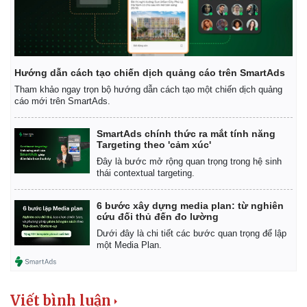
Kinh tế
Thị trường
Bất động sản
Giá vàng
Hướng dẫn cách tạo chiến dịch quảng cáo trên SmartAds
Khởi nghiệp
Tiêu dùng
Tham khảo ngay trọn bộ hướng dẫn cách tạo một chiến dịch quảng
Tỷ giá
cáo mới trên SmartAds.
Chứng khoán
Giá cà phê
SmartAds chính thức ra mắt tính năng
Targeting theo 'cảm xúc'
Đây là bước mở rộng quan trọng trong hệ sinh
thái contextual targeting.
6 bước xây dựng media plan: từ nghiên
cứu đối thủ đến đo lường
Dưới đây là chi tiết các bước quan trọng để lập
một Media Plan.
Viết bình luận