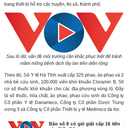
trang thiết bị hỗ trợ các huyện, thị xã, thành phố.
Sau lũ dữ, vấn đề môi trường cần khắc phục triệt để tránh
mầm mống bệnh dịch lây lan trên diện rộng
Theo đó, Sở Y tế Hà Tĩnh xuất cấp 325 phao, áo phao và 2
nhà bè cứu sinh, 100.000 viên khử khuẩn Cloramin B, 50
cơ số thuốc khử khuẩn cho các địa phương vùng lũ. Đây
là số thuốc, hóa chất, áo phao, phao cứu sinh do Công ty
Cổ phần Y tế Danameco, Công ty Cổ phần Dược Trung
ương 3 và Công ty Cổ phần Thiết bị y tế Medinsco tài trợ.
Bão số 8 có gió giật cấp 16 tiến