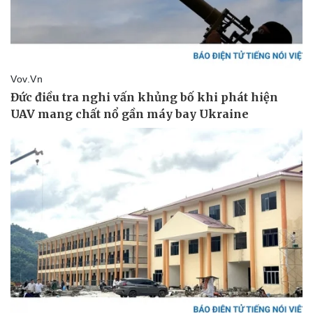
Thể thao
Ô tô - Xe máy
Bóng đá
Ô tô
Lịch thi đấu bóng đá
Xe máy
Thế giới thể thao
Tư vấn
eSports
Hậu trường