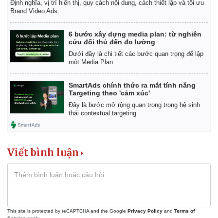
Định nghĩa, vị trí hiển thị, quy cách nội dung, cách thiết lập và tối ưu
Brand Video Ads.
6 bước xây dựng media plan: từ nghiên
cứu đối thủ đến đo lường
Dưới đây là chi tiết các bước quan trọng để lập
một Media Plan.
SmartAds chính thức ra mắt tính năng
Targeting theo 'cảm xúc'
Đây là bước mở rộng quan trọng trong hệ sinh
thái contextual targeting.
Viết bình luận
Kinh tế
Thị trường
Bất động sản
Giá vàng
This site is protected by reCAPTCHA and the Google
Privacy Policy
and
Terms of