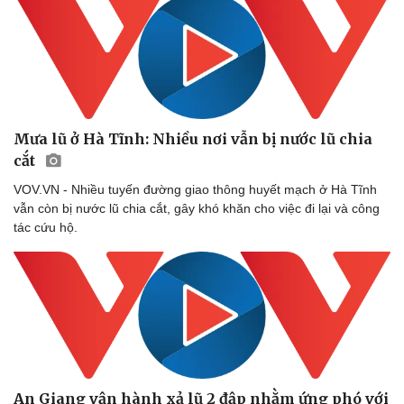
Mưa lũ ở Hà Tĩnh: Nhiều nơi vẫn bị nước lũ chia
cắt
VOV.VN - Nhiều tuyến đường giao thông huyết mạch ở Hà Tĩnh
vẫn còn bị nước lũ chia cắt, gây khó khăn cho việc đi lại và công
Doanh nghiệp
Công nghệ
tác cứu hộ.
Thông tin doanh nghiệp
Sành điệu
Doanh nghiệp 24h
Tin Công nghệ
Doanh nhân
Trải nghiệm
Vì cộng đồng
Chuyển đổi số
An Giang vận hành xả lũ 2 đập nhằm ứng phó với