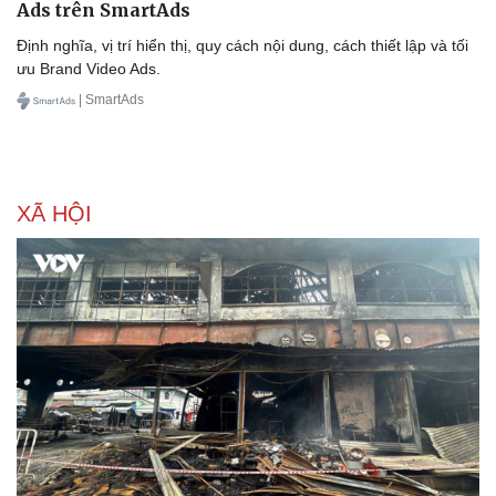
Ads trên SmartAds
Định nghĩa, vị trí hiển thị, quy cách nội dung, cách thiết lập và tối
ưu Brand Video Ads.
| SmartAds
XÃ HỘI
Sức khỏe
Đời sống
Dinh dưỡng - món ngon
Nhà đẹp
Cây thuốc
Blog
Sản phụ khoa
Tình yêu - Gia đình
Nhi khoa
Nam khoa