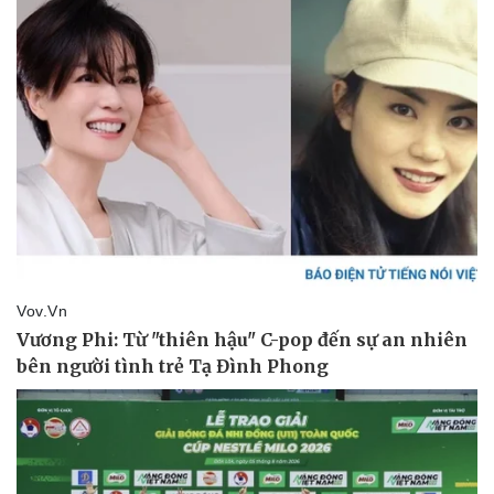
Pháp luật
Quân sự - Quốc phòng
Vụ án
Vũ khí
Tin nóng
Việt Nam
Tư vấn luật
Phân tích