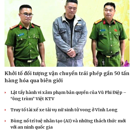
Văn hóa
Giải trí
Sân khấu - Điện ảnh
Nghệ sĩ
Văn học
Thời trang
Âm nhạc
Sao Việt
Di sản
Khởi tố đối tượng vận chuyển trái phép gần 50 tấn
hàng hóa qua biên giới
Lật tẩy hành vi xâm phạm bản quyền của Vũ Phi Điệp –
“ông trùm” Việt KTV
Truy tố tài xế xe tải vụ nữ sinh tử vong ở Vĩnh Long
Bùng nổ trí tuệ nhân tạo (AI) và những thách thức mới
với an ninh quốc gia