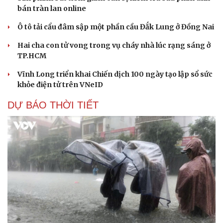
bán tràn lan online
Ô tô tải cẩu đâm sập một phần cầu Đắk Lung ở Đồng Nai
Hai cha con tử vong trong vụ cháy nhà lúc rạng sáng ở
TP.HCM
Du lịch
Podcast
Vĩnh Long triển khai Chiến dịch 100 ngày tạo lập sổ sức
Tư vấn
Câu chuyện thời sự
khỏe điện tử trên VNeID
Săn Tour
Đọc truyện đêm khuya
DỰ BÁO THỜI TIẾT
check-in
Cửa sổ tình yêu
Kể chuyện cho bé
Hạt giống tâm hồn