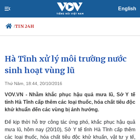
English
TIN 24H
/
Hà Tĩnh xử lý môi trường nước
Chính trị
Xã hội
Đảng
Tin 24h
sinh hoạt vùng lũ
Tổ chức nhân sự
Dự báo thời tiết
Quốc hội
Giáo dục
Thứ Năm, 18:44, 20/10/2016
Nhận diện sự thật
Dấu ấn VOV
Việc làm
VOV.VN - Nhằm khắc phục hậu quả mưa lũ, Sở Y tế
Biển đảo
tỉnh Hà Tĩnh cấp thêm các loại thuốc, hóa chất tiêu độc
khử khuẩn đến các vùng bị ảnh hưởng.
Để kịp thời hỗ trợ công tác ứng phó, khắc phục hậu quả
mưa lũ, hôm nay (20/10), Sở Y tế tỉnh Hà Tĩnh cấp thêm
các loại thuốc, hóa chất tiêu độc khử khuẩn, vật tư y tế,