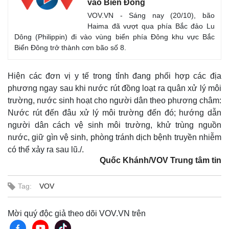
vào Biển Đông
VOV.VN - Sáng nay (20/10), bão
Haima đã vượt qua phía Bắc đảo Lu
Dông (Philippin) đi vào vùng biển phía Đông khu vực Bắc
Biển Đông trở thành cơn bão số 8.
Hiện các đơn vị y tế trong tỉnh đang phối hợp các địa
phương ngay sau khi nước rút đồng loạt ra quân xử lý môi
trường, nước sinh hoạt cho người dân theo phương châm:
Nước rút đến đâu xử lý môi trường đến đó; hướng dẫn
người dân cách vệ sinh môi trường, khử trùng nguồn
nước, giữ gìn vệ sinh, phòng tránh dịch bệnh truyền nhiễm
có thể xảy ra sau lũ./.
Quốc Khánh/VOV Trung tâm tin
Thế giới
Multimedia
Quan sát
Video
Tag:
VOV
Cuộc sống đó đây
Ảnh
Hồ sơ
E-Magazine
Infographic
Mời quý độc giả theo dõi VOV.VN trên