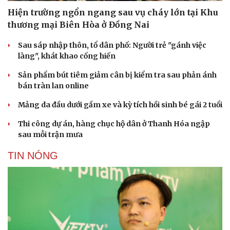
Làm đẹp - giảm cân
Hiện trường ngổn ngang sau vụ cháy lớn tại Khu
Phòng mạch online
thương mại Biên Hòa ở Đồng Nai
Ăn sạch sống khỏe
Sau sáp nhập thôn, tổ dân phố: Người trẻ "gánh việc
làng", khát khao cống hiến
Sản phẩm bút tiêm giảm cân bị kiểm tra sau phản ánh
bán tràn lan online
Mảng da đầu dưới gầm xe và kỳ tích hồi sinh bé gái 2 tuổi
Thi công dự án, hàng chục hộ dân ở Thanh Hóa ngập
sau mỗi trận mưa
TIN NÓNG