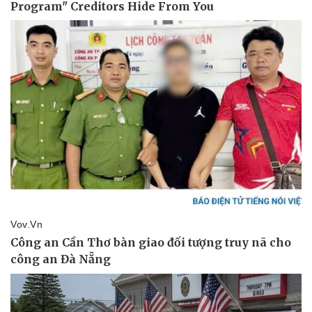
Pháp luật
Quân sự - Quốc phòng
Vụ án
Vũ khí
Tin nóng
Việt Nam
Tư vấn luật
Phân tích