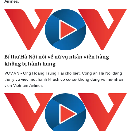
Airlines.
Doanh nghiệp
Công nghệ
Bí thư Hà Nội nói về nữ vụ nhân viên hàng
Thông tin doanh nghiệp
Sành điệu
không bị hành hung
Doanh nghiệp 24h
Tin Công nghệ
Doanh nhân
Trải nghiệm
VOV.VN - Ông Hoàng Trung Hải cho biết, Công an Hà Nội đang
Vì cộng đồng
Chuyển đổi số
thụ lý vụ việc một hành khách có cư xử không đúng với nữ nhân
viên Vietnam Airlines