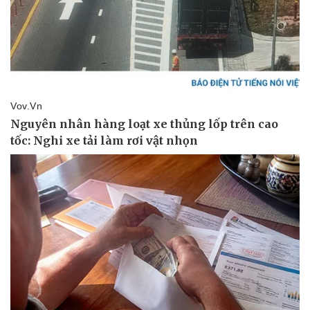
Thể thao
Ô tô - Xe máy
Bóng đá
Ô tô
Lịch thi đấu bóng đá
Xe máy
Thế giới thể thao
Tư vấn
eSports
Hậu trường