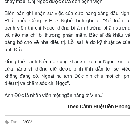
chảy máu. Chị Ngọc được đưa đến bệnh viện.
Biên bản ghi nhận sự việc của cửa hàng xăng dầu Nghi
Phú thuộc Công ty PTS Nghệ Tĩnh ghi rõ: “Kết luận tại
bệnh viện thì chị Ngọc không bị ảnh hưởng phần xương
và não mà chỉ bị thương phần mềm. Bác sĩ đã khâu và
băng bó cho về nhà điều trị. Lỗi sai là do kỹ thuật xe của
anh Đức.
Đồng thời, anh Đức đã công khai xin lỗi chị Ngọc, xin lỗi
cửa hàng vì không giữ được bình tĩnh dẫn tới sự việc
không đáng có. Ngoài ra, anh Đức xin chịu mọi chi phí
điều trị và chăm sóc chị Ngọc”.
Thế giới
Multimedia
Anh Đức là nhân viên một ngân hàng ở Vinh./.
Quan sát
Video
Theo Cảnh Huệ/Tiền Phong
Cuộc sống đó đây
Ảnh
Hồ sơ
E-Magazine
Infographic
Tag:
VOV