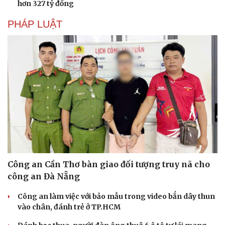
hơn 327 tỷ đồng
Văn học
Thời trang
Âm nhạc
Sao Việt
PHÁP LUẬT
Di sản
Công an Cần Thơ bàn giao đối tượng truy nã cho
công an Đà Nẵng
Công an làm việc với bảo mẫu trong video bắn dây thun
vào chân, đánh trẻ ở TP.HCM