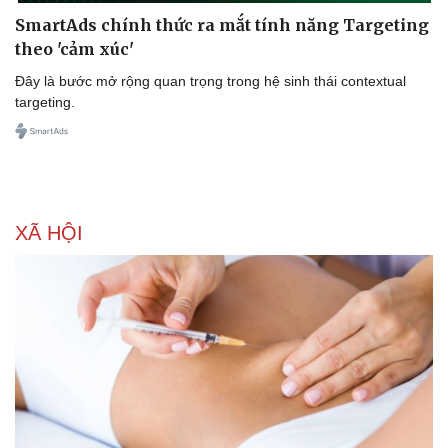
SmartAds chính thức ra mắt tính năng Targeting
theo 'cảm xúc'
Đây là bước mở rộng quan trọng trong hệ sinh thái contextual
targeting.
XÃ HỘI
Sức khỏe
Đời sống
Dinh dưỡng - món ngon
Nhà đẹp
Cây thuốc
Blog
Sản phụ khoa
Tình yêu - Gia đình
Nhi khoa
Nam khoa
Làm đẹp - giảm cân
Phòng mạch online
Ăn sạch sống khỏe