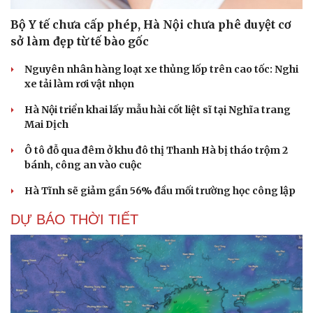
Bộ Y tế chưa cấp phép, Hà Nội chưa phê duyệt cơ
Du lịch
Podcast
sở làm đẹp từ tế bào gốc
Tư vấn
Câu chuyện thời sự
Săn Tour
Đọc truyện đêm khuya
Nguyên nhân hàng loạt xe thủng lốp trên cao tốc: Nghi
check-in
Cửa sổ tình yêu
xe tải làm rơi vật nhọn
Kể chuyện cho bé
Hạt giống tâm hồn
Hà Nội triển khai lấy mẫu hài cốt liệt sĩ tại Nghĩa trang
Mai Dịch
Ô tô đỗ qua đêm ở khu đô thị Thanh Hà bị tháo trộm 2
bánh, công an vào cuộc
Hà Tĩnh sẽ giảm gần 56% đầu mối trường học công lập
DỰ BÁO THỜI TIẾT