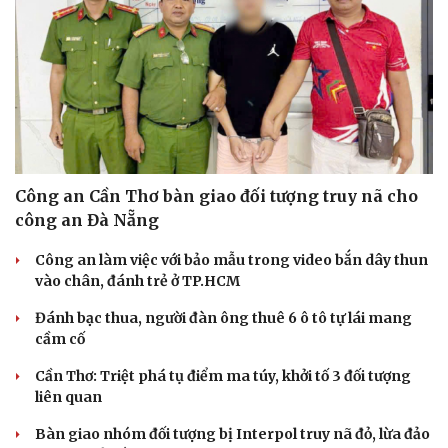
Công an Cần Thơ bàn giao đối tượng truy nã cho
công an Đà Nẵng
Công an làm việc với bảo mẫu trong video bắn dây thun
vào chân, đánh trẻ ở TP.HCM
Đánh bạc thua, người đàn ông thuê 6 ô tô tự lái mang
cầm cố
Cần Thơ: Triệt phá tụ điểm ma túy, khởi tố 3 đối tượng
liên quan
Văn hóa
Giải trí
Bàn giao nhóm đối tượng bị Interpol truy nã đỏ, lừa đảo
Sân khấu - Điện ảnh
Nghệ sĩ