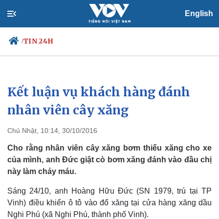
English
TIN 24H
/
Kết luận vụ khách hàng đánh
Chính trị
Xã hội
Đảng
Tin 24h
nhân viên cây xăng
Tổ chức nhân sự
Dự báo thời tiết
Quốc hội
Giáo dục
Chủ Nhật, 10:14, 30/10/2016
Nhận diện sự thật
Dấu ấn VOV
Việc làm
Cho rằng nhân viên cây xăng bơm thiếu xăng cho xe
Biển đảo
của mình, anh Đức giật cò bơm xăng đánh vào đầu chị
này làm chảy máu.
Sáng 24/10, anh Hoàng Hữu Đức (SN 1979, trú tại TP
Vinh) điều khiển ô tô vào đổ xăng tại cửa hàng xăng dầu
Nghi Phú (xã Nghi Phú, thành phố Vinh).