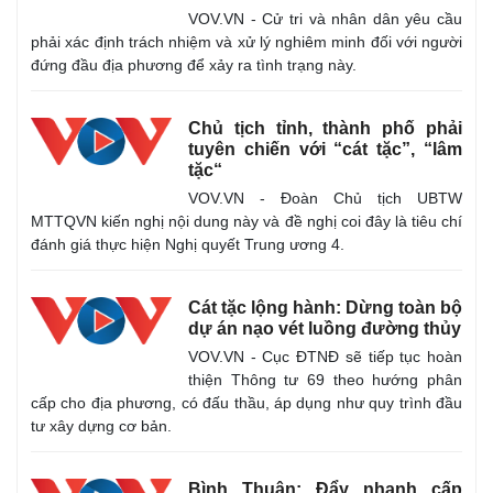
VOV.VN - Cử tri và nhân dân yêu cầu
phải xác định trách nhiệm và xử lý nghiêm minh đối với người
đứng đầu địa phương để xảy ra tình trạng này.
Chủ tịch tỉnh, thành phố phải
tuyên chiến với “cát tặc”, “lâm
tặc“
VOV.VN - Đoàn Chủ tịch UBTW
MTTQVN kiến nghị nội dung này và đề nghị coi đây là tiêu chí
đánh giá thực hiện Nghị quyết Trung ương 4.
Cát tặc lộng hành: Dừng toàn bộ
dự án nạo vét luồng đường thủy
VOV.VN - Cục ĐTNĐ sẽ tiếp tục hoàn
thiện Thông tư 69 theo hướng phân
cấp cho địa phương, có đấu thầu, áp dụng như quy trình đầu
tư xây dựng cơ bản.
Bình Thuận: Đẩy nhanh cấp