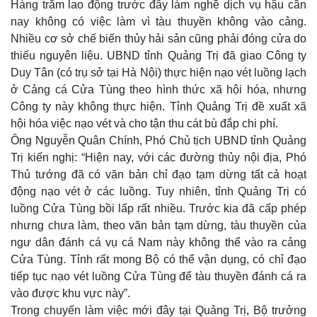
Hàng trăm lao động trước đây làm nghề dịch vụ hậu cần
nay không có việc làm vì tàu thuyền không vào cảng.
Nhiều cơ sở chế biến thủy hải sản cũng phải đóng cửa do
thiếu nguyên liệu. UBND tỉnh Quảng Trị đã giao Công ty
Duy Tân (có trụ sở tại Hà Nội) thực hiện nạo vét luồng lạch
ở Cảng cá Cửa Tùng theo hình thức xã hội hóa, nhưng
Công ty này không thực hiện. Tỉnh Quảng Trị đề xuất xã
hội hóa việc nạo vét và cho tận thu cát bù đắp chi phí.
Ông Nguyễn Quân Chính, Phó Chủ tịch UBND tỉnh Quảng
Trị kiến nghị: “Hiện nay, với các đường thủy nội địa, Phó
Thủ tướng đã có văn bản chỉ đạo tạm dừng tất cả hoạt
động nạo vét ở các luồng. Tuy nhiên, tỉnh Quảng Trị có
luồng Cửa Tùng bồi lấp rất nhiều. Trước kia đã cấp phép
nhưng chưa làm, theo văn bản tạm dừng, tàu thuyền của
ngư dân đánh cá vụ cá Nam này không thể vào ra cảng
Cửa Tùng. Tỉnh rất mong Bộ có thể vận dụng, có chỉ đạo
tiếp tục nạo vét luồng Cửa Tùng để tàu thuyền đánh cá ra
vào được khu vực này”.
Trong chuyến làm việc mới đây tại Quảng Trị, Bộ trưởng