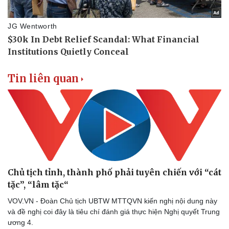
Doanh nghiệp
Công nghệ
Thông tin doanh nghiệp
Sành điệu
Doanh nghiệp 24h
Tin Công nghệ
Tin liên quan
Doanh nhân
Trải nghiệm
Vì cộng đồng
Chuyển đổi số
Chủ tịch tỉnh, thành phố phải tuyên chiến với “cát
tặc”, “lâm tặc“
VOV.VN - Đoàn Chủ tịch UBTW MTTQVN kiến nghị nội dung này
và đề nghị coi đây là tiêu chí đánh giá thực hiện Nghị quyết Trung
ương 4.