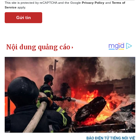
This site is protected by reCAPTCHA and the Google
Privacy Policy
and
Terms of
Service
apply.
Gửi tin
Pháp luật
Quân sự - Quốc phòng
Vụ án
Vũ khí
Tin nóng
Việt Nam
Tư vấn luật
Phân tích