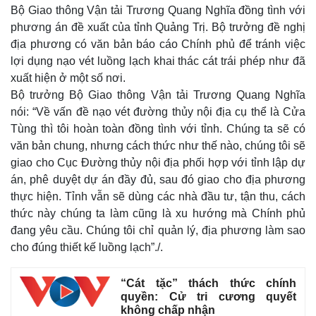
Bộ Giao thông Vận tải Trương Quang Nghĩa đồng tình với
Thế giới
Multimedia
phương án đề xuất của tỉnh Quảng Trị. Bộ trưởng đề nghị
Quan sát
Video
địa phương có văn bản báo cáo Chính phủ để tránh việc
Cuộc sống đó đây
Ảnh
lợi dụng nạo vét luồng lạch khai thác cát trái phép như đã
Hồ sơ
E-Magazine
Infographic
xuất hiện ở một số nơi.
Bộ trưởng Bộ Giao thông Vận tải Trương Quang Nghĩa
nói: “Về vấn đề nạo vét đường thủy nội địa cụ thể là Cửa
Tùng thì tôi hoàn toàn đồng tình với tỉnh. Chúng ta sẽ có
văn bản chung, nhưng cách thức như thế nào, chúng tôi sẽ
giao cho Cục Đường thủy nội địa phối hợp với tỉnh lập dự
án, phê duyệt dự án đầy đủ, sau đó giao cho địa phương
thực hiện. Tỉnh vẫn sẽ dùng các nhà đầu tư, tận thu, cách
thức này chúng ta làm cũng là xu hướng mà Chính phủ
đang yêu cầu. Chúng tôi chỉ quản lý, địa phương làm sao
cho đúng thiết kế luồng lạch”./.
“Cát tặc” thách thức chính
quyền: Cử tri cương quyết
không chấp nhận