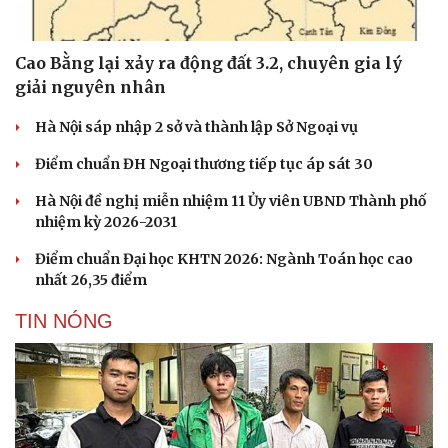
Cao Bằng lại xảy ra động đất 3.2, chuyên gia lý
giải nguyên nhân
Hà Nội sáp nhập 2 sở và thành lập Sở Ngoại vụ
Điểm chuẩn ĐH Ngoại thương tiếp tục áp sát 30
Hà Nội đề nghị miễn nhiệm 11 Ủy viên UBND Thành phố
Văn hóa
Giải trí
nhiệm kỳ 2026-2031
Sân khấu - Điện ảnh
Nghệ sĩ
Văn học
Thời trang
Điểm chuẩn Đại học KHTN 2026: Ngành Toán học cao
Âm nhạc
Sao Việt
nhất 26,35 điểm
Di sản
TIN NÓNG