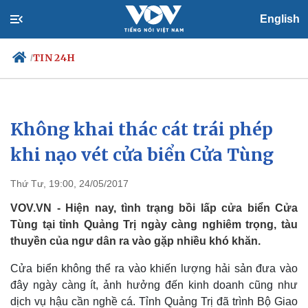
English
TIN 24H
/
Không khai thác cát trái phép
Chính trị
Xã hội
Đảng
Tin 24h
khi nạo vét cửa biển Cửa Tùng
Tổ chức nhân sự
Dự báo thời tiết
Quốc hội
Giáo dục
Thứ Tư, 19:00, 24/05/2017
Nhận diện sự thật
Dấu ấn VOV
Việc làm
VOV.VN - Hiện nay, tình trạng bồi lấp cửa biển Cửa
Biển đảo
Tùng tại tỉnh Quảng Trị ngày càng nghiêm trọng, tàu
thuyền của ngư dân ra vào gặp nhiều khó khăn.
Cửa biển không thể ra vào khiến lượng hải sản đưa vào
đây ngày càng ít, ảnh hưởng đến kinh doanh cũng như
dịch vụ hậu cần nghề cá. Tỉnh Quảng Trị đã trình Bộ Giao