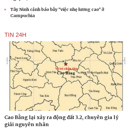
Tư vấn
Câu chuyện thời sự
Tây Ninh cảnh báo bẫy "việc nhẹ lương cao" ở
Săn Tour
Đọc truyện đêm khuya
Campuchia
check-in
Cửa sổ tình yêu
Kể chuyện cho bé
Hạt giống tâm hồn
TIN 24H
Cao Bằng lại xảy ra động đất 3.2, chuyên gia lý
giải nguyên nhân