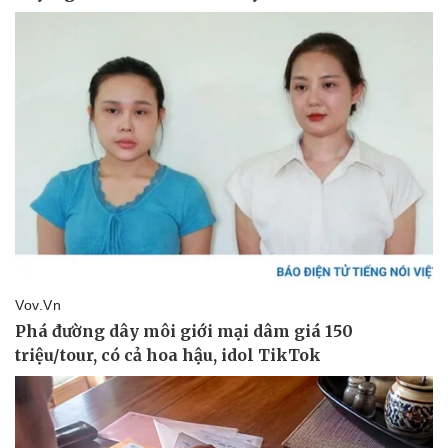
Thể thao
Ô tô - Xe máy
Bóng đá
Ô tô
Lịch thi đấu bóng đá
Xe máy
Thế giới thể thao
Tư vấn
eSports
Hậu trường