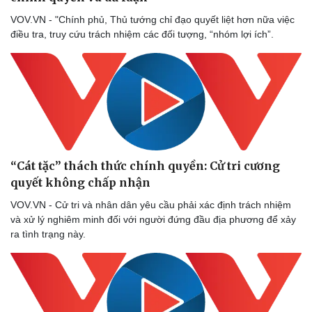
VOV.VN - "Chính phủ, Thủ tướng chỉ đạo quyết liệt hơn nữa việc
điều tra, truy cứu trách nhiệm các đối tượng, “nhóm lợi ích”.
“Cát tặc” thách thức chính quyền: Cử tri cương
quyết không chấp nhận
VOV.VN - Cử tri và nhân dân yêu cầu phải xác định trách nhiệm
và xử lý nghiêm minh đối với người đứng đầu địa phương để xảy
Sức khỏe
Đời sống
ra tình trạng này.
Dinh dưỡng - món ngon
Nhà đẹp
Cây thuốc
Blog
Sản phụ khoa
Tình yêu - Gia đình
Nhi khoa
Nam khoa