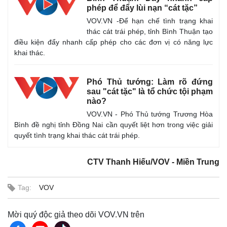
phép để đẩy lùi nạn “cát tặc”
VOV.VN -Để hạn chế tình trạng khai
thác cát trái phép, tỉnh Bình Thuận tạo
điều kiện đẩy nhanh cấp phép cho các đơn vị có năng lực
khai thác.
Phó Thủ tướng: Làm rõ đứng
sau "cát tặc" là tổ chức tội phạm
nào?
VOV.VN - Phó Thủ tướng Trương Hòa
Bình đề nghị tỉnh Đồng Nai cần quyết liệt hơn trong việc giải
Kinh tế
Thị trường
quyết tình trạng khai thác cát trái phép.
Bất động sản
Giá vàng
Khởi nghiệp
Tiêu dùng
CTV Thanh Hiếu/VOV - Miền Trung
Tỷ giá
Chứng khoán
Giá cà phê
Tag:
VOV
Mời quý độc giả theo dõi VOV.VN trên