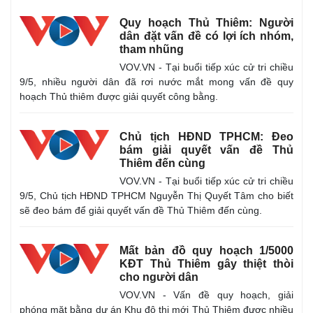
Quy hoạch Thủ Thiêm: Người
dân đặt vấn đề có lợi ích nhóm,
tham nhũng
VOV.VN - Tại buổi tiếp xúc cử tri chiều
9/5, nhiều người dân đã rơi nước mắt mong vấn đề quy
hoạch Thủ thiêm được giải quyết công bằng.
Chủ tịch HĐND TPHCM: Đeo
bám giải quyết vấn đề Thủ
Thiêm đến cùng
VOV.VN - Tại buổi tiếp xúc cử tri chiều
9/5, Chủ tịch HĐND TPHCM Nguyễn Thị Quyết Tâm cho biết
sẽ đeo bám để giải quyết vấn đề Thủ Thiêm đến cùng.
Mất bản đồ quy hoạch 1/5000
KĐT Thủ Thiêm gây thiệt thòi
Thế giới
Multimedia
cho người dân
Quan sát
Video
VOV.VN - Vấn đề quy hoạch, giải
Cuộc sống đó đây
Ảnh
phóng mặt bằng dự án Khu đô thị mới Thủ Thiêm được nhiều