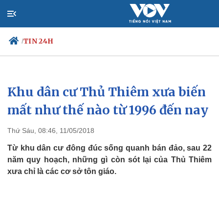
TIN 24H
/
Khu dân cư Thủ Thiêm xưa biến
Chính trị
Xã hội
Đảng
Tin 24h
mất như thế nào từ 1996 đến nay
Tổ chức nhân sự
Dự báo thời tiết
Quốc hội
Giáo dục
Thứ Sáu, 08:46, 11/05/2018
Nhận diện sự thật
Dấu ấn VOV
Việc làm
Từ khu dân cư đông đúc sống quanh bán đảo, sau 22
Biển đảo
năm quy hoạch, những gì còn sót lại của Thủ Thiêm
xưa chỉ là các cơ sở tôn giáo.