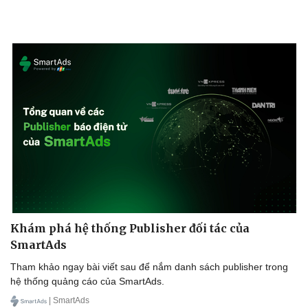
Khám phá hệ thống Publisher đối tác của
Sức khỏe
Đời sống
SmartAds
Dinh dưỡng - món ngon
Nhà đẹp
Cây thuốc
Blog
Tham khảo ngay bài viết sau để nắm danh sách publisher trong
Sản phụ khoa
Tình yêu - Gia đìn
hệ thống quảng cáo của SmartAds.
Nhi khoa
| SmartAds
Nam khoa