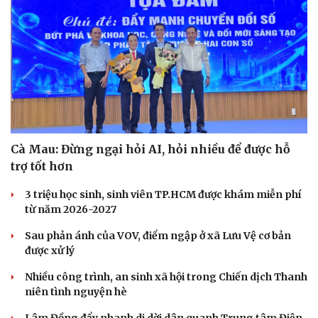
Cà Mau: Đừng ngại hỏi AI, hỏi nhiều để được hỗ
trợ tốt hơn
3 triệu học sinh, sinh viên TP.HCM được khám miễn phí
Du lịch
Podcast
từ năm 2026-2027
Tư vấn
Câu chuyện thời s
Sau phản ánh của VOV, điểm ngập ở xã Lưu Vệ cơ bản
Săn Tour
Đọc truyện đêm kh
được xử lý
check-in
Cửa sổ tình yêu
Kể chuyện cho bé
Nhiều công trình, an sinh xã hội trong Chiến dịch Thanh
Hạt giống tâm hồn
niên tình nguyện hè
Lâm Đồng đẩy nhanh di dời dân quanh Trung tâm Điện