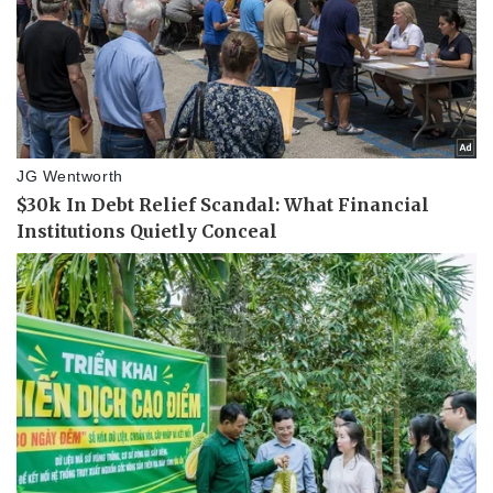
Pháp luật
Quân sự - Quốc p
Vụ án
Vũ khí
Tin nóng
Việt Nam
Tư vấn luật
Phân tích