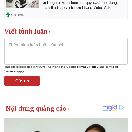
Định nghĩa, vị trí hiển thị, quy cách nội dung,
cách thiết lập và tối ưu Brand Video Ads.
Viết bình luận
Kinh tế
Thị trường
Bất động sản
Giá vàng
Khởi nghiệp
Tiêu dùng
Tỷ giá
Chứng khoán
Giá cà phê
This site is protected by reCAPTCHA and the Google
Privacy Policy
and
Terms of
Service
apply.
Gửi tin