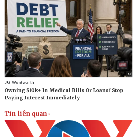
Bóng đá
Ô tô
Lịch thi đấu bóng đá
Xe máy
Thế giới thể thao
Tư vấn
eSports
Hậu trường
Tin liên quan