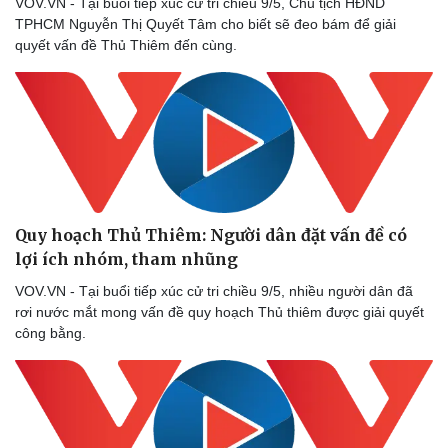
VOV.VN - Tại buổi tiếp xúc cử tri chiều 9/5, Chủ tịch HĐND
TPHCM Nguyễn Thị Quyết Tâm cho biết sẽ đeo bám để giải
quyết vấn đề Thủ Thiêm đến cùng.
Doanh nghiệp
Công nghệ
Thông tin doanh nghiệp
Sành điệu
Doanh nghiệp 24h
Tin Công nghệ
Quy hoạch Thủ Thiêm: Người dân đặt vấn đề có
Doanh nhân
Trải nghiệm
lợi ích nhóm, tham nhũng
Vì cộng đồng
Chuyển đổi số
VOV.VN - Tại buổi tiếp xúc cử tri chiều 9/5, nhiều người dân đã
rơi nước mắt mong vấn đề quy hoạch Thủ thiêm được giải quyết
công bằng.