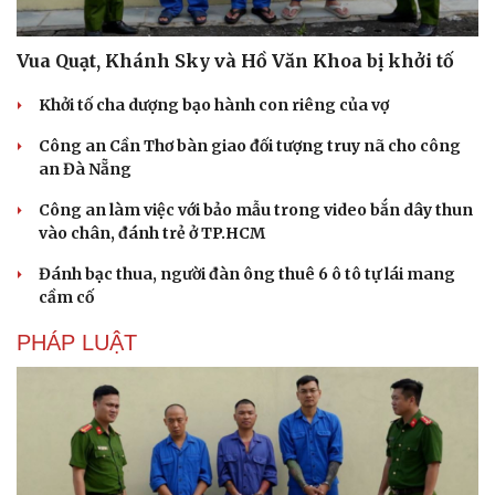
Vua Quạt, Khánh Sky và Hồ Văn Khoa bị khởi tố
Khởi tố cha dượng bạo hành con riêng của vợ
Văn hóa
Giải trí
Công an Cần Thơ bàn giao đối tượng truy nã cho công
an Đà Nẵng
Sân khấu - Điện ảnh
Nghệ sĩ
Văn học
Thời trang
Công an làm việc với bảo mẫu trong video bắn dây thun
Âm nhạc
Sao Việt
vào chân, đánh trẻ ở TP.HCM
Di sản
Đánh bạc thua, người đàn ông thuê 6 ô tô tự lái mang
cầm cố
PHÁP LUẬT