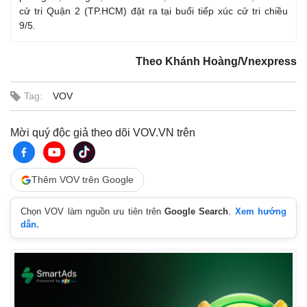
Hồ sơ
E-Magazine
cử tri Quận 2 (TP.HCM) đặt ra tại buổi tiếp xúc cử tri chiều
Infographic
9/5.
Theo Khánh Hoàng/Vnexpress
Tag:
VOV
Mời quý độc giả theo dõi VOV.VN trên
Thêm VOV trên Google
Chọn VOV làm nguồn ưu tiên trên
Google Search
.
Xem hướng
dẫn.