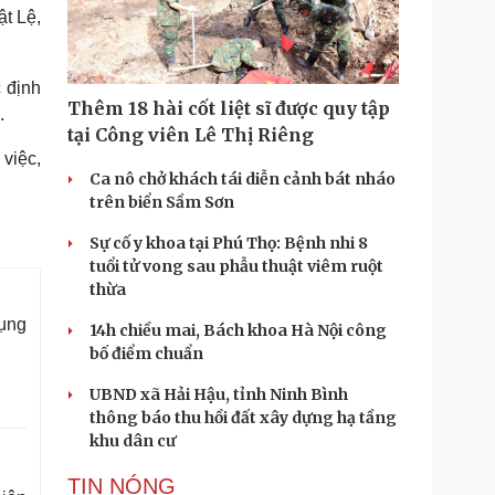
Doanh nghiệp 24h
Tin Công nghệ
ật Lệ,
Doanh nhân
Trải nghiệm
ì cộng đồng
Chuyển đổi số
 định
Thêm 18 hài cốt liệt sĩ được quy tập
.
u lịch
Podcast
tại Công viên Lê Thị Riêng
Tư vấn
Câu chuyện thời sự
 việc,
Săn Tour
Đọc truyện đêm khuya
Ca nô chở khách tái diễn cảnh bát nháo
heck-in
Cửa sổ tình yêu
trên biển Sầm Sơn
Kể chuyện cho bé
Sự cố y khoa tại Phú Thọ: Bệnh nhi 8
Hạt giống tâm hồn
tuổi tử vong sau phẫu thuật viêm ruột
thừa
dụng
14h chiều mai, Bách khoa Hà Nội công
bố điểm chuẩn
UBND xã Hải Hậu, tỉnh Ninh Bình
thông báo thu hồi đất xây dựng hạ tầng
khu dân cư
TIN NÓNG