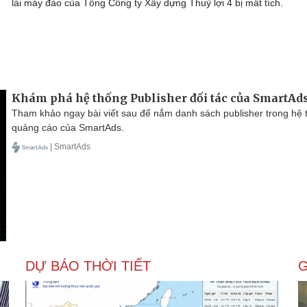
lái máy đào của Tổng Công ty Xây dựng Thuỷ lợi 4 bị mất tích.
Khám phá hệ thống Publisher đối tác của SmartAd
Tham khảo ngay bài viết sau để nắm danh sách publisher trong hệ 
quảng cáo của SmartAds.
| SmartAds
DỰ BÁO THỜI TIẾT
G