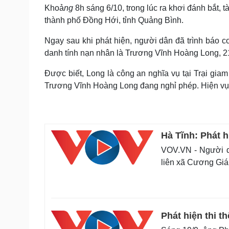
Tin nóng
Việt Nam
Khoả
ng
8
h sáng
6/10
, trong lúc ra khơi đánh bắt, 
Tư vấn luật
Phân tích
thành phố Đồng Hới, tỉnh Quảng Bình.
Ngay sau khi phát hiện, người dân đã trình báo
danh tính nạn nhân là Trương Vĩnh Hoàng Long, 21
Sức khỏe
Đời sống
Dinh dưỡng - món ngon
Nhà đẹp
Được biết, Long là công an nghĩa vụ tại Trại giam
Cây thuốc
Blog
Trương Vĩnh Hoàng Long đang nghỉ phép. Hiện vụ v
Sản phụ khoa
Tình yêu - Gia đình
Nhi khoa
Nam khoa
Làm đẹp - giảm cân
Phòng mạch online
Hà Tĩnh: Phát 
Ăn sạch sống khỏe
VOV.VN - Người d
Cải chính
liên xã Cương Gián
Phát hiện thi t