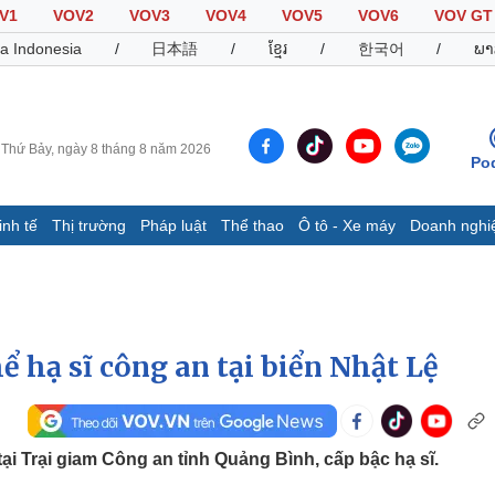
V1
VOV2
VOV3
VOV4
VOV5
VOV6
VOV GT
a Indonesia
/
日本語
/
ខ្មែរ
/
한국어
/
ພາ
Thứ Bảy, ngày 8 tháng 8 năm 2026
Po
inh tế
Thị trường
Pháp luật
Thể thao
Ô tô - Xe máy
Doanh nghi
Thế giới
Multimedia
K
Quan sát
Video
B
Cuộc sống đó đây
Ảnh
K
Hồ sơ
E-Magazine
ể hạ sĩ công an tại biển Nhật Lệ
Infographic
Thể thao
Ô tô - Xe máy
D
ại Trại giam Công an tỉnh Quảng Bình, cấp bậc hạ sĩ.
Bóng đá
Ô tô
T