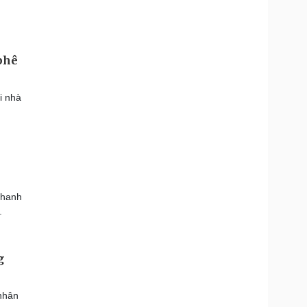
 phê
i nhà
Thanh
.
g
 nhân