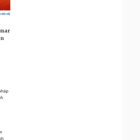
 pháp
nh
òn
nh