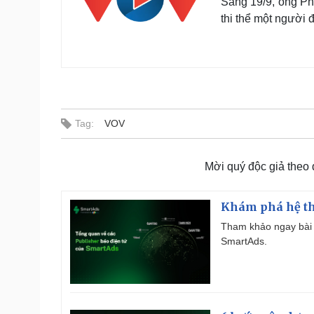
Sáng 19/9, ông Ph
thi thể một người 
Tag:
VOV
Mời quý độc giả theo
Khám phá hệ th
Tham khảo ngay bài 
SmartAds.