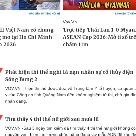
Phát hiện thi thể nghi là nạn nhân sự cố thủy điện
Sông Bung 2
VOV.VN - Hiện thi thể được đưa về Trung tâm Y tế huyện, cơ quan
y của Công an tỉnh Quảng Nam đến khám nghiệm tử thi, chờ gia đì
nhận dạng.
Tìm thấy 4 thi thể nữ giới sau mưa lũ
VOV.VN -Sau 3 ngày tìm kiếm đã tìm thấy 4 thi thể nữ giới không c
nguyên vẹn, hiện lực lượng chức năng đang lấy mẫu ADN để xác đị