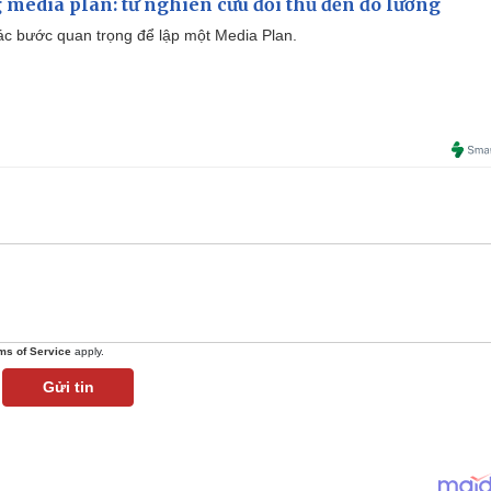
 media plan: từ nghiên cứu đối thủ đến đo lường
 các bước quan trọng để lập một Media Plan.
ms of Service
apply.
Gửi tin