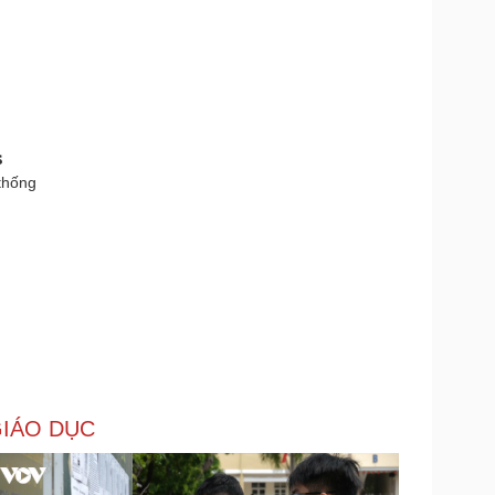
s
thống
IÁO DỤC