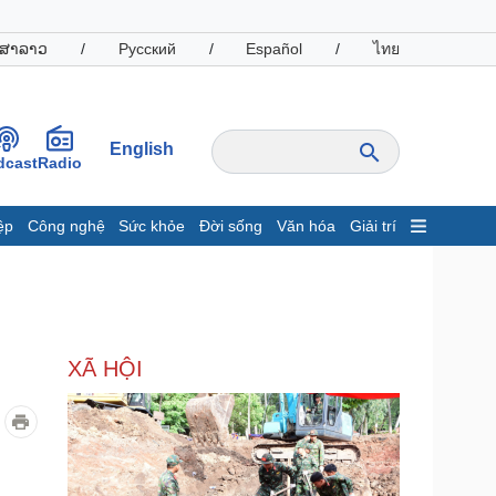
ສາລາວ
/
Русский
/
Español
/
ไทย
English
dcast
Radio
ệp
Công nghệ
Sức khỏe
Đời sống
Văn hóa
Giải trí
inh tế
Thị trường
ất động sản
Giá vàng
hởi nghiệp
Tiêu dùng
Tỷ giá
XÃ HỘI
Chứng khoán
Giá cà phê
oanh nghiệp
Công nghệ
hông tin doanh nghiệp
Sành điệu