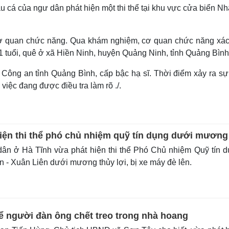
Lịch thi đấu bóng đá
Xe máy
tàu cá của ngư dân phát hiện một thi thể tại khu vực cửa biển Nh
Thế giới thể thao
Tư vấn
eSports
V
Hậu trường
 cơ quan chức năng. Qua khám nghiệm, cơ quan chức năng xác
 tuổi, quê ở xã Hiền Ninh, huyện Quảng Ninh, tỉnh Quảng Bình
Văn hóa
Giải trí
D
Sân khấu - Điện ảnh
Nghệ sĩ
 Công an tỉnh Quảng Bình, cấp bậc hạ sĩ. Thời điểm xảy ra sự
Văn học
Thời trang
iệc đang được điều tra làm rõ ./.
Âm nhạc
Sao Việt
c
Di sản
hiện thi thể phó chủ nhiệm quỹ tín dụng dưới mương
ân ở Hà Tĩnh vừa phát hiện thi thể Phó Chủ nhiệm Quỹ tín 
 - Xuân Liên dưới mương thủy lợi, bị xe máy đè lên.
hể người đàn ông chết treo trong nhà hoang