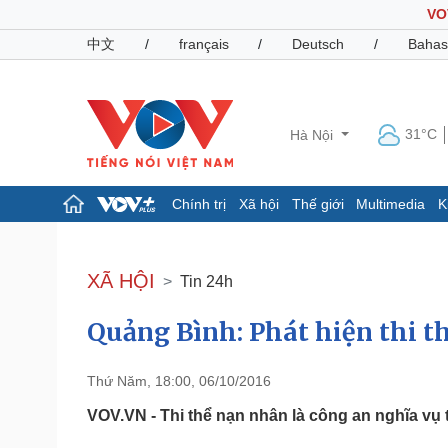
VO
中文
/
français
/
Deutsch
/
Bahas
31°C
Hà Nội
Chính trị
Xã hội
Thế giới
Multimedia
K
Chính trị
Xã hội
Đảng
Tin 24h
XÃ HỘI
Tin 24h
Tổ chức nhân sự
Dự báo thời tiết
Quốc hội
Giáo dục
Quảng Bình: Phát hiện thi th
Nhận diện sự thật
Dấu ấn VOV
Việc làm
Biển đảo
Thứ Năm, 18:00, 06/10/2016
Pháp luật
Quân sự - Quốc phòng
VOV.VN - Thi thể nạn nhân là công an nghĩa vụ t
Vụ án
Vũ khí