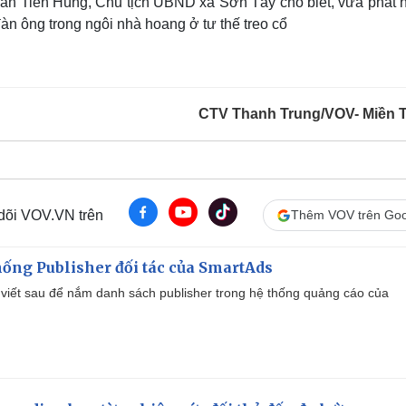
an Tiến Hùng, Chủ tịch UBND xã Sơn Tây cho biết, vừa phát 
đàn ông trong ngôi nhà hoang ở tư thế treo cổ
CTV Thanh Trung/VOV- Miền 
 dõi VOV.VN trên
Thêm VOV trên Goo
ống Publisher đối tác của SmartAds
viết sau để nắm danh sách publisher trong hệ thống quảng cáo của