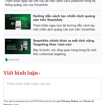
Tham khảo ngay bài viết sau để nắm danh sách publisher trong hệ
thống quảng cáo của SmartAds.
Hướng dẫn cách tạo chiến dịch quảng
cáo trên SmartAds
Tham khảo ngay trọn bộ hướng dẫn cách tạo
một chiến dịch quảng cáo mới trên SmartAds.
SmartAds chính thức ra mắt tính năng
Targeting theo 'cảm xúc'
Đây là bước mở rộng quan trọng trong hệ sinh
thái contextual targeting.
Viết bình luận
Kinh tế
Thị trường
Bất động sản
Giá vàng
Khởi nghiệp
Tiêu dùng
Tỷ giá
This site is protected by reCAPTCHA and the Google
Privacy Policy
and
Terms of
Chứng khoán
Service
apply.