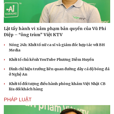
Lật tẩy hành vi xâm phạm bản quyền của Vũ Phi
Điệp – “ông trùm” Việt KTV
Nóng 24h: Khởi tố nữ ca sĩ và giám đốc hợp tác với BH
Media
Khởi tố chủ kênh YouTube Phương Diễm Huyền
Đình chỉ hiệu trưởng liên quan đường dây cá độ bóng đá
ở Nghệ An
Khởi tố đối tượng điều hành phòng khám Việt Nhật CB
Văn hóa
Giải trí
lừa dối khách hàng
Sân khấu - Điện ảnh
Nghệ sĩ
Văn học
Thời trang
PHÁP LUẬT
Âm nhạc
Sao Việt
Di sản