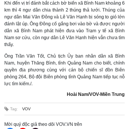
Khi đến vị trí đánh bắt cách bờ biển xã Bình Nam khoảng 6
km thì 4 ngư dân chia thành 2 thúng thả lưới. Thúng của
ngư dân Mai Văn Đông và Lê Văn Hạnh bị sóng to gió lớn
đánh lật úp. Ông Đông cố gắng bơi vào bờ và được người
dân xã Bình Nam phát hiện đưa vào Trạm y tế xã Bình
Nam sơ cứu, còn ngư dân Lê Văn Hạnh hiện vẫn chưa tìm
thấy.
Ông Trần Văn Tốt, Chủ tịch Ủy ban nhân dân xã Bình
Nam, huyện Thăng Bình, tỉnh Quảng Nam cho biết, chính
quyền địa phương cùng với cán bộ chiến sĩ đồn Biên
phòng 264, Bộ đội Biên phòng tỉnh Quảng Nam tiếp tục nỗ
lực tìm kiếm./.
Thế giới
Multimedia
Quan sát
Video
Hoài Nam/VOV-Miền Trung
Cuộc sống đó đây
Ảnh
Hồ sơ
E-Magazine
Tag:
VOV
Infographic
Mời quý độc giả theo dõi VOV.VN trên