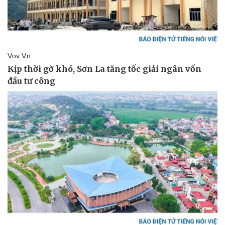
Thể thao
Ô tô - Xe máy
Bóng đá
Ô tô
Lịch thi đấu bóng đá
Xe máy
Thế giới thể thao
Tư vấn
eSports
Hậu trường