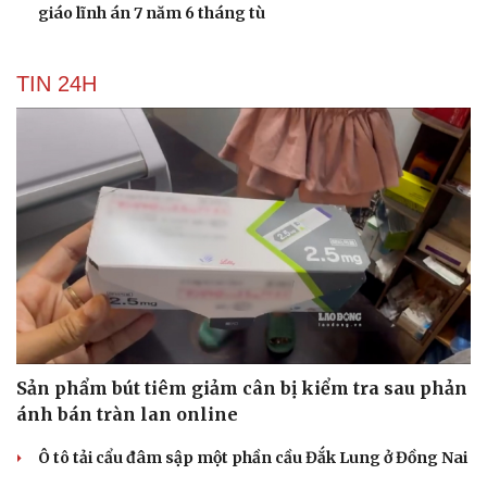
giáo lĩnh án 7 năm 6 tháng tù
TIN 24H
Sản phẩm bút tiêm giảm cân bị kiểm tra sau phản
ánh bán tràn lan online
Du lịch
Podcast
Tư vấn
Câu chuyện thời sự
Ô tô tải cẩu đâm sập một phần cầu Đắk Lung ở Đồng Nai
Săn Tour
Đọc truyện đêm khuya