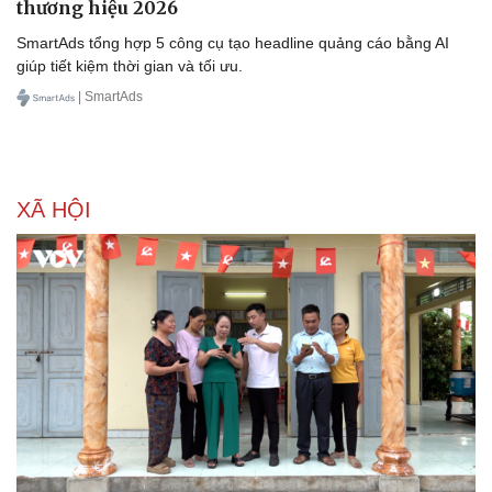
thương hiệu 2026
SmartAds tổng hợp 5 công cụ tạo headline quảng cáo bằng AI
giúp tiết kiệm thời gian và tối ưu.
| SmartAds
Sức khỏe
Đời sống
XÃ HỘI
Dinh dưỡng - món ngon
Nhà đẹp
Cây thuốc
Blog
Sản phụ khoa
Tình yêu - Gia đình
Nhi khoa
Nam khoa
Làm đẹp - giảm cân
Phòng mạch online
Ăn sạch sống khỏe