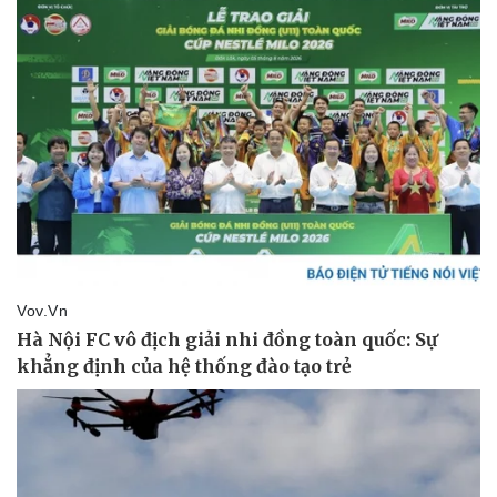
Vụ án
Vũ khí
Tin nóng
Việt Nam
Tư vấn luật
Phân tích