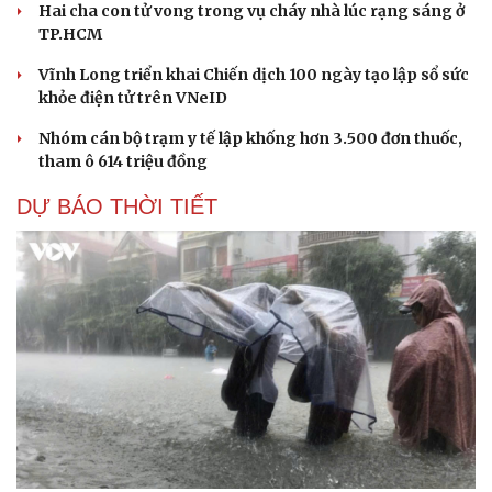
Hai cha con tử vong trong vụ cháy nhà lúc rạng sáng ở
check-in
Cửa sổ tình yêu
TP.HCM
Kể chuyện cho bé
Hạt giống tâm hồn
Vĩnh Long triển khai Chiến dịch 100 ngày tạo lập sổ sức
khỏe điện tử trên VNeID
Nhóm cán bộ trạm y tế lập khống hơn 3.500 đơn thuốc,
tham ô 614 triệu đồng
DỰ BÁO THỜI TIẾT