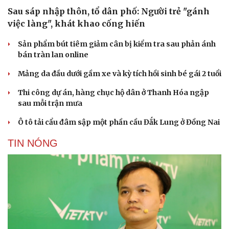
Sau sáp nhập thôn, tổ dân phố: Người trẻ "gánh
việc làng", khát khao cống hiến
Sản phẩm bút tiêm giảm cân bị kiểm tra sau phản ánh
bán tràn lan online
Mảng da đầu dưới gầm xe và kỳ tích hồi sinh bé gái 2 tuổi
Thi công dự án, hàng chục hộ dân ở Thanh Hóa ngập
sau mỗi trận mưa
Ô tô tải cẩu đâm sập một phần cầu Đắk Lung ở Đồng Nai
TIN NÓNG