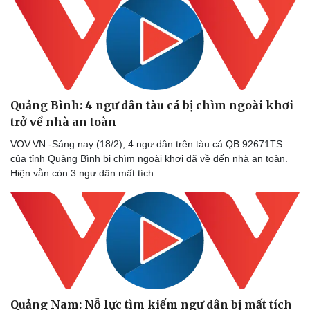
Doanh nghiệp
Công nghệ
Thông tin doanh nghiệp
Sành điệu
Quảng Bình: 4 ngư dân tàu cá bị chìm ngoài khơi
Doanh nghiệp 24h
Tin Công nghệ
trở về nhà an toàn
Doanh nhân
Trải nghiệm
Vì cộng đồng
Chuyển đổi số
VOV.VN -Sáng nay (18/2), 4 ngư dân trên tàu cá QB 92671TS
của tỉnh Quảng Bình bị chìm ngoài khơi đã về đến nhà an toàn.
Hiện vẫn còn 3 ngư dân mất tích.
Quảng Nam: Nỗ lực tìm kiếm ngư dân bị mất tích