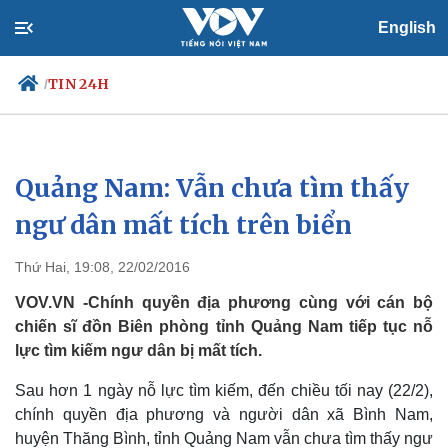
English
TIN 24H
/
Quảng Nam: Vẫn chưa tìm thấy
Chính trị
Xã hội
Đảng
Tin 24h
ngư dân mất tích trên biển
Tổ chức nhân sự
Dự báo thời tiết
Quốc hội
Giáo dục
Thứ Hai, 19:08, 22/02/2016
Nhận diện sự thật
Dấu ấn VOV
Việc làm
VOV.VN -Chính quyền địa phương cùng với cán bộ
Biển đảo
chiến sĩ đồn Biên phòng tỉnh Quảng Nam tiếp tục nỗ
lực tìm kiếm ngư dân bị mất tích.
Sau hơn 1 ngày nỗ lực tìm kiếm, đến chiều tối nay (22/2),
chính quyền địa phương và người dân xã Bình Nam,
huyện Thăng Bình, tỉnh Quảng Nam vẫn chưa tìm thấy ngư