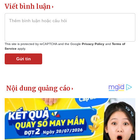
Viết bình luận
This site is protected by reCAPTCHA and the Google
Privacy Policy
and
Terms of
Service
apply.
Gửi tin
Kinh tế
Thị trường
Bất động sản
Giá vàng
Khởi nghiệp
Tiêu dùng
Tỷ giá
Chứng khoán