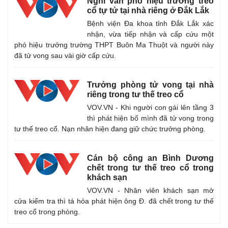
Nghi vấn phó hiệu trưởng treo
cổ tự tử tại nhà riêng ở Đắk Lắk
Bệnh viện Đa khoa tỉnh Đắk Lắk xác
nhận, vừa tiếp nhận và cấp cứu một
phó hiệu trưởng trường THPT Buôn Ma Thuột và người này
đã tử vong sau vài giờ cấp cứu.
Trưởng phòng tử vong tại nhà
riêng trong tư thế treo cổ
VOV.VN - Khi người con gái lên tầng 3
thì phát hiện bố mình đã tử vong trong
tư thế treo cổ. Nạn nhân hiện đang giữ chức trưởng phòng.
Thế giới
Multimedia
Cán bộ công an Bình Dương
Quan sát
Video
chết trong tư thế treo cổ trong
Cuộc sống đó đây
Ảnh
khách sạn
Hồ sơ
E-Magazine
VOV.VN - Nhân viên khách sạn mở
Infographic
cửa kiểm tra thì tá hỏa phát hiện ông Đ. đã chết trong tư thế
treo cổ trong phòng.