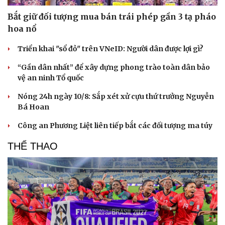
Bắt giữ đối tượng mua bán trái phép gần 3 tạ pháo
hoa nổ
Triển khai "sổ đỏ" trên VNeID: Người dân được lợi gì?
“Gần dân nhất” để xây dựng phong trào toàn dân bảo
vệ an ninh Tổ quốc
Nóng 24h ngày 10/8: Sắp xét xử cựu thứ trưởng Nguyễn
Bá Hoan
Công an Phương Liệt liên tiếp bắt các đối tượng ma túy
Văn hóa
Giải trí
THỂ THAO
Sân khấu - Điện ảnh
Nghệ sĩ
Văn học
Thời trang
Âm nhạc
Sao Việt
Di sản