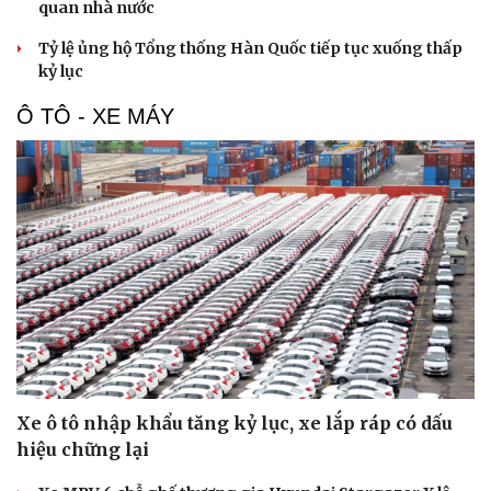
quan nhà nước
Tỷ lệ ủng hộ Tổng thống Hàn Quốc tiếp tục xuống thấp
kỷ lục
Ô TÔ - XE MÁY
Du lịch
Podcast
Tư vấn
Câu chuyện thời sự
Săn Tour
Đọc truyện đêm khuya
Xe ô tô nhập khẩu tăng kỷ lục, xe lắp ráp có dấu
check-in
Cửa sổ tình yêu
hiệu chững lại
Kể chuyện cho bé
Hạt giống tâm hồn