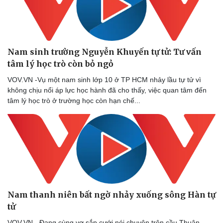
Thể thao
Ô tô - Xe máy
Bóng đá
Ô tô
Lịch thi đấu bóng đá
Xe máy
Thế giới thể thao
Tư vấn
eSports
Nam sinh trường Nguyễn Khuyến tự tử: Tư vấn
Hậu trường
tâm lý học trò còn bỏ ngỏ
VOV.VN -Vụ một nam sinh lớp 10 ở TP HCM nhảy lầu tự tử vì
không chịu nổi áp lực học hành đã cho thấy, việc quan tâm đến
tâm lý học trò ở trường học còn hạn chế...
Nam thanh niên bất ngờ nhảy xuống sông Hàn tự
tử
VOV.VN - Đang cùng vợ sắp cưới nói chuyện trên cầu Thuận