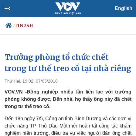
English
TIN 24H
/
Trưởng phòng tổ chức chết
Chính trị
Xã hội
Đảng
Tin 24h
trong tư thế treo cổ tại nhà riêng
Tổ chức nhân sự
Dự báo thời tiết
Quốc hội
Giáo dục
Thứ Hai, 19:02, 07/05/2018
Nhận diện sự thật
Dấu ấn VOV
Việc làm
VOV.VN -Đồng nghiệp nhiều lần liên lạc với trưởng
Biển đảo
phòng không được. Đến nhà, họ thấy ông này đã chết
trong tư thế treo cổ.
Đến 18h ngày 7/5, Công an tỉnh Bình Dương và các đơn vị
chức năng TP Thủ Dầu Một mới hoàn tất công tác khám
nghiệm hiện trường, điều tra vụ việc người đàn ông chết