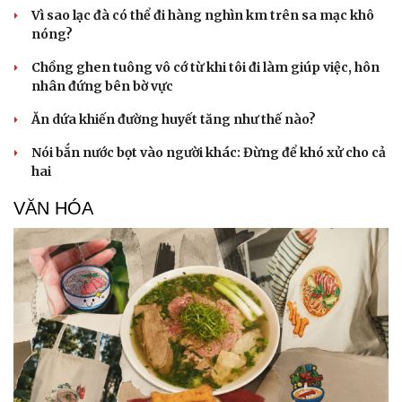
Vì sao lạc đà có thể đi hàng nghìn km trên sa mạc khô
nóng?
Chồng ghen tuông vô cớ từ khi tôi đi làm giúp việc, hôn
Doanh nghiệp
Công nghệ
nhân đứng bên bờ vực
Thông tin doanh nghiệp
Sành điệu
Doanh nghiệp 24h
Tin Công nghệ
Ăn dứa khiến đường huyết tăng như thế nào?
Doanh nhân
Trải nghiệm
Vì cộng đồng
Chuyển đổi số
Nói bắn nước bọt vào người khác: Đừng để khó xử cho cả
hai
VĂN HÓA