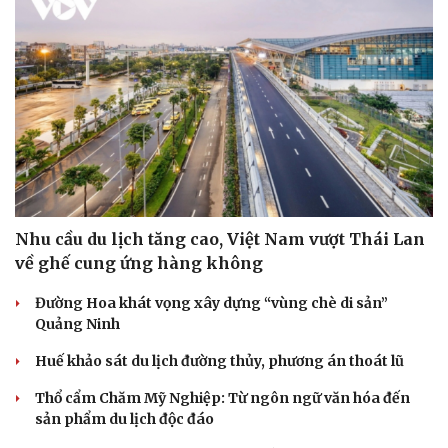
Sức khỏe
Đời sống
Dinh dưỡng - món ngon
Nhà đẹp
Cây thuốc
Blog
Sản phụ khoa
Tình yêu - Gia đình
Nhi khoa
Nhu cầu du lịch tăng cao, Việt Nam vượt Thái Lan
Nam khoa
về ghế cung ứng hàng không
Làm đẹp - giảm cân
Phòng mạch online
Đường Hoa khát vọng xây dựng “vùng chè di sản”
Ăn sạch sống khỏe
Quảng Ninh
Huế khảo sát du lịch đường thủy, phương án thoát lũ
Thổ cẩm Chăm Mỹ Nghiệp: Từ ngôn ngữ văn hóa đến
sản phẩm du lịch độc đáo