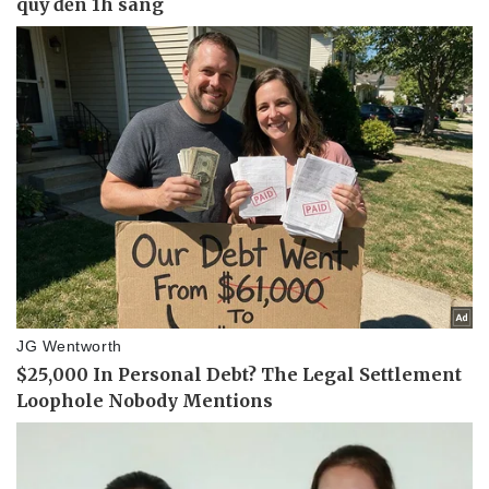
Pháp luật
Quân sự - Quốc phòng
Vụ án
Vũ khí
Tin nóng
Việt Nam
Tư vấn luật
Phân tích