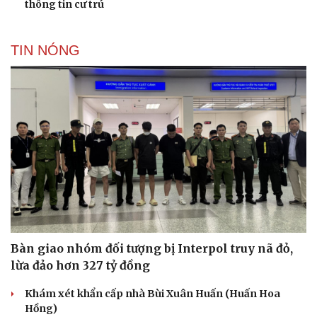
thông tin cư trú
TIN NÓNG
Du lịch
Podcast
Tư vấn
Câu chuyện thời sự
Săn Tour
Đọc truyện đêm khuya
check-in
Cửa sổ tình yêu
Kể chuyện cho bé
Hạt giống tâm hồn
Bàn giao nhóm đối tượng bị Interpol truy nã đỏ,
lừa đảo hơn 327 tỷ đồng
Khám xét khẩn cấp nhà Bùi Xuân Huấn (Huấn Hoa
Hồng)