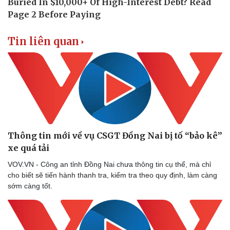
Tin liên quan
Doanh nghiệp
Công nghệ
Thông tin mới về vụ CSGT Đồng Nai bị tố “bảo kê”
Thông tin doanh nghiệp
Sành điệu
Doanh nghiệp 24h
Tin Công nghệ
xe quá tải
Doanh nhân
Trải nghiệm
VOV.VN - Công an tỉnh Đồng Nai chưa thông tin cụ thể, mà chỉ
Vì cộng đồng
Chuyển đổi số
cho biết sẽ tiến hành thanh tra, kiểm tra theo quy định, làm càng
sớm càng tốt.