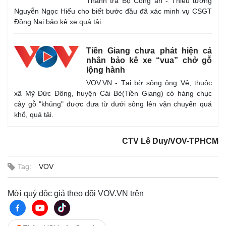
Thanh tra Bộ Công an - Thiếu tướng
Nguyễn Ngọc Hiếu cho biết bước đầu đã xác minh vụ CSGT
Đồng Nai bảo kê xe quá tải.
Tiền Giang chưa phát hiện cá
nhân bảo kê xe “vua” chở gỗ
lộng hành
VOV.VN - Tại bờ sông ông Vẻ, thuộc
xã Mỹ Đức Đông, huyện Cái Bè(Tiền Giang) có hàng chục
cây gỗ "khủng" được đưa từ dưới sông lên vận chuyển quá
khổ, quá tải.
CTV Lê Duy/VOV-TPHCM
Tag:
VOV
Mời quý độc giả theo dõi VOV.VN trên