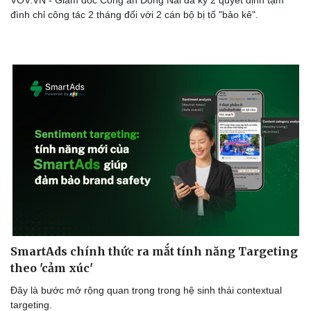
đình chỉ công tác 2 tháng đối với 2 cán bộ bị tố "bảo kê".
Sức khỏe
Đời sống
Dinh dưỡng - món ngon
Nhà đẹp
SmartAds chính thức ra mắt tính năng Targeting
Cây thuốc
Blog
theo 'cảm xúc'
Sản phụ khoa
Tình yêu - Gia đình
Nhi khoa
Đây là bước mở rộng quan trọng trong hệ sinh thái contextual
Nam khoa
targeting.