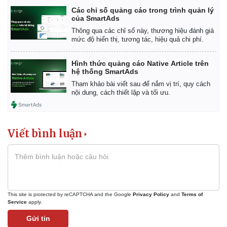
Khởi nghiệp
Tiêu dùng
Các chỉ số quảng cáo trong trình quản lý
Tỷ giá
của SmartAds
Chứng khoán
Thông qua các chỉ số này, thương hiệu đánh giá
Giá cà phê
mức độ hiển thị, tương tác, hiệu quả chi phí.
Hình thức quảng cáo Native Article trên
hệ thống SmartAds
Tham khảo bài viết sau để nắm vị trí, quy cách
nội dung, cách thiết lập và tối ưu.
Viết bình luận
This site is protected by reCAPTCHA and the Google
Privacy Policy
and
Terms of
Service
apply.
Gửi tin