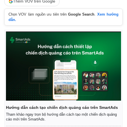
Thêm VOV trên Google
Chọn VOV làm nguồn ưu tiên trên
Google Search
.
Xem hướng
dẫn.
Hướng dẫn cách tạo chiến dịch quảng cáo trên SmartAds
Tham khảo ngay trọn bộ hướng dẫn cách tạo một chiến dịch quảng
Kinh tế
Thị trường
cáo mới trên SmartAds.
Bất động sản
Giá vàng