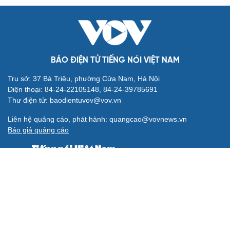
BÁO ĐIỆN TỬ TIẾNG NÓI VIỆT NAM
Trụ sở: 37 Bà Triệu, phường Cửa Nam, Hà Nội
Điện thoại: 84-24-22105148, 84-24-39785691
Thư điện tử: baodientuvov@vov.vn
Liên hệ quảng cáo, phát hành: quangcao@vovnews.vn
Báo giá quảng cáo
Báo in
xuất bản thứ Năm hàng tuần
Tổng Biên tập: NGÔ THIỆU PHONG
Phó Tổng Biên tập: Phạm Công Hân, Đặng Thị Khanh, Giang
Trung Sơn, Nguyễn Tuyết Yến
Cơ quan chủ quản: ĐÀI TIẾNG NÓI VIỆT NAM