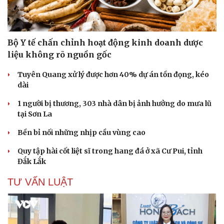
Văn hóa
Giải trí
Sân khấu - Điện ảnh
Nghệ sĩ
Bộ Y tế chấn chỉnh hoạt động kinh doanh dược
Văn học
Thời trang
liệu không rõ nguồn gốc
Âm nhạc
Sao Việt
Di sản
Tuyên Quang xử lý được hơn 40% dự án tồn đọng, kéo
dài
1 người bị thương, 303 nhà dân bị ảnh hưởng do mưa lũ
tại Sơn La
Bền bỉ nối những nhịp cầu vùng cao
Quy tập hài cốt liệt sĩ trong hang đá ở xã Cư Pui, tỉnh
Đắk Lắk
TƯ VẤN LUẬT