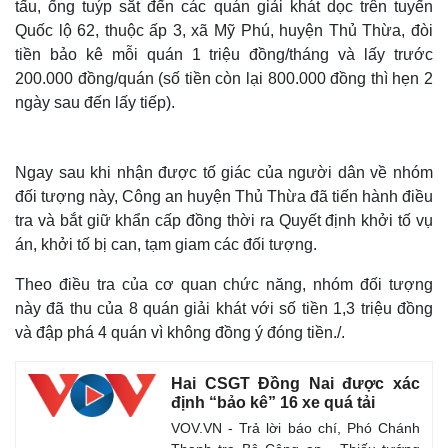
tấu, ống tuýp sắt đến các quán giải khát dọc trên tuyến
Quốc lộ 62, thuộc ấp 3, xã Mỹ Phú, huyện Thủ Thừa, đòi
tiền bảo kê mỗi quán 1 triệu đồng/tháng và lấy trước
200.000 đồng/quán (số tiền còn lại 800.000 đồng thì hẹn 2
ngày sau đến lấy tiếp).
Ngay sau khi nhận được tố giác của người dân về nhóm
đối tượng này, Công an huyện Thủ Thừa đã tiến hành điều
tra và bắt giữ khẩn cấp đồng thời ra Quyết định khởi tố vụ
án, khởi tố bị can, tạm giam các đối tượng.
Theo điều tra của cơ quan chức năng, nhóm đối tượng
này đã thu của 8 quán giải khát với số tiền 1,3 triệu đồng
Thế giới
Multimedia
và đập phá 4 quán vì không đồng ý đóng tiền./.
Quan sát
Video
Cuộc sống đó đây
Ảnh
Hai CSGT Đồng Nai được xác
Hồ sơ
E-Magazine
định “bảo kê” 16 xe quá tải
Infographic
VOV.VN - Trả lời báo chí, Phó Chánh