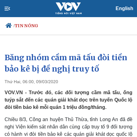
English
TIN NÓNG
/
Băng nhóm cầm mã tấu đòi tiền
Chính trị
Xã hội
Đảng
Tin 24h
bảo kê bị đề nghị truy tố
Tổ chức nhân sự
Dự báo thời tiết
Quốc hội
Giáo dục
Thứ Hai, 06:00, 09/03/2020
Nhận diện sự thật
Dấu ấn VOV
Việc làm
VOV.VN - Trước đó, các đối tượng cầm mã tấu, ống
Biển đảo
tuýp sắt đến các quán giải khát dọc trên tuyến Quốc lộ
đòi tiền bảo kê mỗi quán 1 triệu đồng/tháng.
Chiều 8/3, Công an huyện Thủ Thừa, tỉnh Long An đã đề
nghị Viện kiểm sát nhân dân cùng cấp truy tố 9 đối tượng
có hành vi đòi tiền bảo kê các quán giải khát dọc quốc lộ