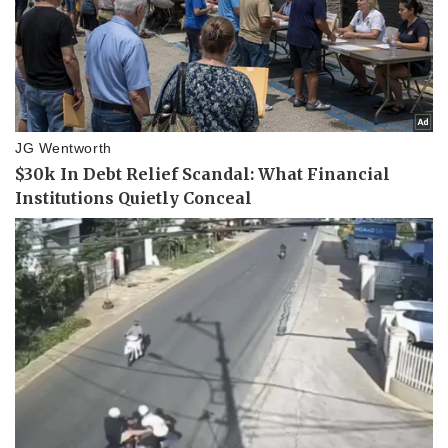
Thể thao
Ô tô - Xe máy
Bóng đá
Ô tô
Lịch thi đấu bóng đá
Xe máy
Thế giới thể thao
Tư vấn
eSports
Hậu trường