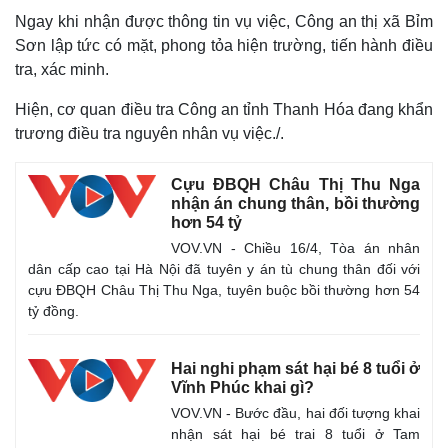
Ngay khi nhận được thông tin vụ việc, Công an thị xã Bỉm
Sơn lập tức có mặt, phong tỏa hiện trường, tiến hành điều
tra, xác minh.
Hiện, cơ quan điều tra Công an tỉnh Thanh Hóa đang khẩn
trương điều tra nguyên nhân vụ việc./.
Cựu ĐBQH Châu Thị Thu Nga
nhận án chung thân, bồi thường
hơn 54 tỷ
VOV.VN - Chiều 16/4, Tòa án nhân
dân cấp cao tại Hà Nội đã tuyên y án tù chung thân đối với
cựu ĐBQH Châu Thị Thu Nga, tuyên buộc bồi thường hơn 54
Thế giới
Multimedia
tỷ đồng.
Quan sát
Video
Cuộc sống đó đây
Ảnh
Hồ sơ
E-Magazine
Hai nghi phạm sát hại bé 8 tuổi ở
Infographic
Vĩnh Phúc khai gì?
VOV.VN - Bước đầu, hai đối tượng khai
nhận sát hại bé trai 8 tuổi ở Tam