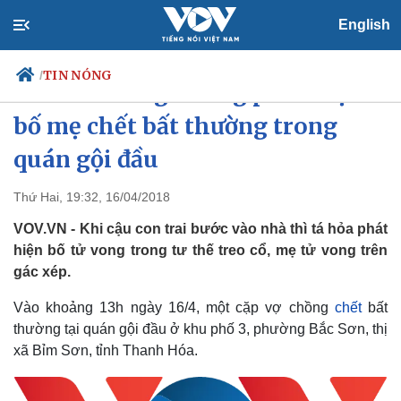
English
TIN NÓNG
/
Con trai bàng hoàng phát hiện
bố mẹ chết bất thường trong
quán gội đầu
Chính trị
Xã hội
Đảng
Tin 24h
Thứ Hai, 19:32, 16/04/2018
Tổ chức nhân sự
Dự báo thời tiết
VOV.VN - Khi cậu con trai bước vào nhà thì tá hỏa phát
Quốc hội
Giáo dục
Nhận diện sự thật
Dấu ấn VOV
hiện bố tử vong trong tư thế treo cổ, mẹ tử vong trên
Việc làm
gác xép.
Biển đảo
Vào khoảng 13h ngày 16/4, một cặp vợ chồng
chết
bất
thường tại quán gội đầu ở khu phố 3, phường Bắc Sơn, thị
xã Bỉm Sơn, tỉnh Thanh Hóa.