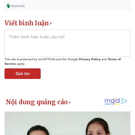
Chứng khoán
Giá cà phê
Viết bình luận
This site is protected by reCAPTCHA and the Google
Privacy Policy
and
Terms of
Service
apply.
Gửi tin