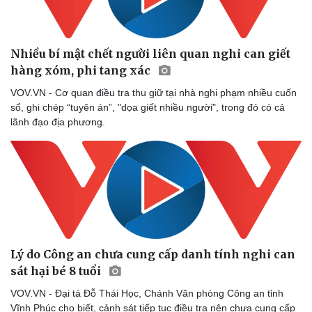
Nhiều bí mật chết người liên quan nghi can giết
hàng xóm, phi tang xác
Doanh nghiệp
Công nghệ
VOV.VN - Cơ quan điều tra thu giữ tại nhà nghi phạm nhiều cuốn
sổ, ghi chép “tuyên án”, "dọa giết nhiều người", trong đó có cả
Thông tin doanh nghiệp
Sành điệu
lãnh đạo địa phương.
Doanh nghiệp 24h
Tin Công nghệ
Doanh nhân
Trải nghiệm
Vì cộng đồng
Chuyển đổi số
Lý do Công an chưa cung cấp danh tính nghi can
sát hại bé 8 tuổi
VOV.VN - Đại tá Đỗ Thái Học, Chánh Văn phòng Công an tỉnh
Vĩnh Phúc cho biết, cảnh sát tiếp tục điều tra nên chưa cung cấp