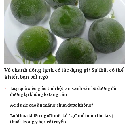
6 bước xây dựng media plan: từ nghiên cứu đối
thủ đến đo lường
Dưới đây là chi tiết các bước quan trọng để lập một Media Plan.
| SmartAds
SỨC KHỎE