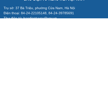
Đoàn Bảo Châu bị phạt 7 năm tù về hành vi tuyên truyền
chống Nhà nước
Truy tố Mr Pips, Shark Bình trong vụ án lừa đảo 1.600 tỷ
đồng
TƯ VẤN LUẬT
Bê bối thi THPT ở Tuyên Quang, Quảng Trị: Thí