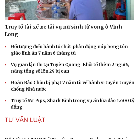
Cải chính
Biên phòng Quảng Trị ngăn chặn vận chuyển
hơn 210 kg vật liệu nổ
2 đối tượng lừa đảo hơn 7 tỷ đồng bằng thủ đoạn "vay
đáo hạn ngân hàng"
Tạm giam cha dượng hành hạ, bắt bé gái 11 tuổi quỳ đến
1 giờ sáng
Bị bắt sau khi qua Campuchia mua súng quân dụng để
"phòng thân"
Bắt giam nữ TikToker Phượng Nguyễn