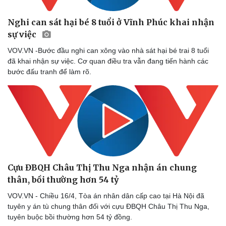
Nghi can sát hại bé 8 tuổi ở Vĩnh Phúc khai nhận
sự việc
VOV.VN -Bước đầu nghi can xông vào nhà sát hại bé trai 8 tuổi
đã khai nhận sự việc. Cơ quan điều tra vẫn đang tiến hành các
bước đấu tranh để làm rõ.
Sức khỏe
Đời sống
Dinh dưỡng - món ngon
Nhà đẹp
Cây thuốc
Blog
Sản phụ khoa
Tình yêu - Gia đình
Nhi khoa
Nam khoa
Làm đẹp - giảm cân
Cựu ĐBQH Châu Thị Thu Nga nhận án chung
Phòng mạch online
thân, bồi thường hơn 54 tỷ
Ăn sạch sống khỏe
VOV.VN - Chiều 16/4, Tòa án nhân dân cấp cao tại Hà Nội đã
tuyên y án tù chung thân đối với cựu ĐBQH Châu Thị Thu Nga,
tuyên buộc bồi thường hơn 54 tỷ đồng.