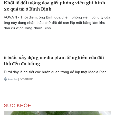
Khởi tố đối tượng dọa giết phóng viên ghi hình
xe quá tải ở Bình Định
VOV.VN - Thời điểm, ông Bình dọa chém phóng viên, công ty của
ông này đang nhận thầu chở đất để san lấp mặt bằng làm khu
dân cư ở phường Nhơn Bình.
Văn hóa
Giải trí
Sân khấu - Điện ảnh
Nghệ sĩ
Văn học
Thời trang
Âm nhạc
Sao Việt
Di sản