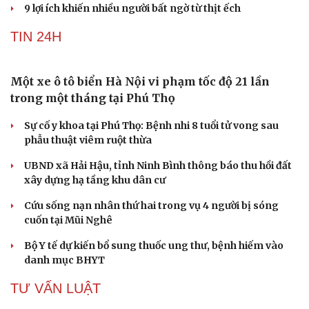
Vỏ chanh đông lạnh có tác dụng gì? Sự thật có thể
khiến bạn bất ngờ
Loại quả siêu giàu tinh bột, ăn xanh vẫn bổ dưỡng đủ
đường lại không lo tăng cân
Acid uric cao ăn măng chua được không?
Loài hoa khiến người mê, kẻ “sợ” mỗi mùa thu là vị
thuốc trong y học cổ truyền
9 lợi ích khiến nhiều người bất ngờ từ thịt ếch
TIN 24H
Một xe ô tô biển Hà Nội vi phạm tốc độ 21 lần
trong một tháng tại Phú Thọ
Sự cố y khoa tại Phú Thọ: Bệnh nhi 8 tuổi tử vong sau
Du lịch
Podcast
phẫu thuật viêm ruột thừa
Tư vấn
Câu chuyện thời sự