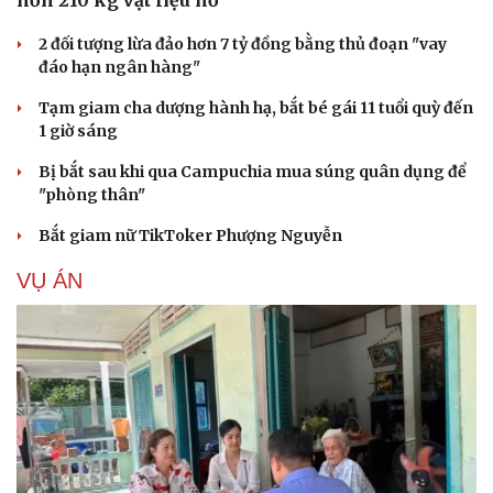
Bê bối thi THPT ở Tuyên Quang, Quảng Trị: Thí
sinh thi thật, học thật bị ảnh hưởng
Bộ Công an đề xuất phạt tù 1-5 năm với người chuẩn bị
thực hiện hành vi "Hiếp dâm"
Vụ án điểm 10 môn Toán: Nữ giáo viên ra đầu thú liệu có
được xem xét giảm nhẹ?
Đề xuất các trường hợp có thể nộp tiền để hưởng án
treo, thay thế hình phạt tù
Bộ Công an đẩy mạnh việc tự động cập nhật, điều chỉnh
thông tin cư trú
TIN NÓNG