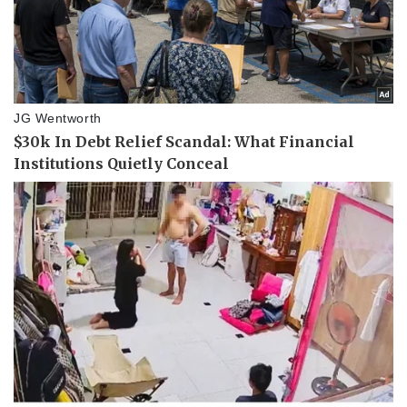
Pháp luật
Quân sự - Quốc phòng
Vụ án
Vũ khí
Tin nóng
Việt Nam
Tư vấn luật
Phân tích