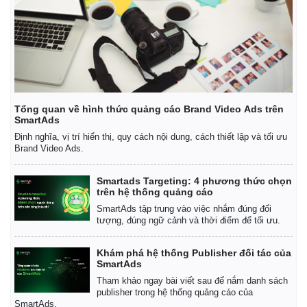
Tổng quan về hình thức quảng cáo Brand Video Ads trên
SmartAds
Định nghĩa, vị trí hiển thị, quy cách nội dung, cách thiết lập và tối ưu
Brand Video Ads.
Smartads Targeting: 4 phương thức chọn
trên hệ thống quảng cáo
SmartAds tập trung vào việc nhắm đúng đối
tượng, đúng ngữ cảnh và thời điểm để tối ưu.
Kinh tế
Thị trường
Khám phá hệ thống Publisher đối tác của
SmartAds
Bất động sản
Giá vàng
Khởi nghiệp
Tham khảo ngay bài viết sau để nắm danh sách
Tiêu dùng
publisher trong hệ thống quảng cáo của
Tỷ giá
SmartAds.