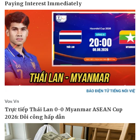
Thể thao
Ô tô - Xe máy
Bóng đá
Ô tô
Lịch thi đấu bóng đá
Xe máy
Thế giới thể thao
Tư vấn
eSports
Hậu trường