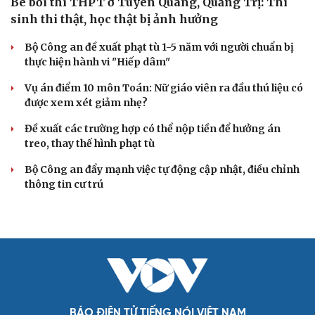
VỤ ÁN
Truy tố tài xế xe tải vụ nữ sinh tử vong ở Vĩnh
Long
Đối tượng điều hành tổ chức phản động núp bóng tôn
giáo lĩnh án 7 năm 6 tháng tù
Vụ gian lận thi tại Tuyên Quang: Khởi tố thêm 2 người,
nâng tổng số lên 29 bị can