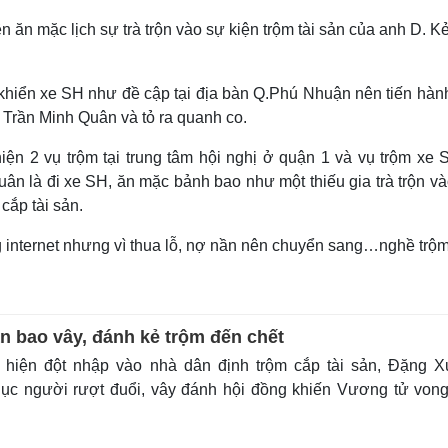
 ăn mặc lịch sự trà trộn vào sự kiện trộm tài sản của anh D. K
u khiển xe SH như đề cập tại địa bàn Q.Phú Nhuận nên tiến hàn
 Trần Minh Quân và tỏ ra quanh co.
iện 2 vụ trộm tại trung tâm hội nghị ở quận 1 và vụ trộm xe S
n là đi xe SH, ăn mặc bảnh bao như một thiếu gia trà trộn và
cắp tài sản.
internet nhưng vì thua lỗ, nợ nần nên chuyển sang…nghề trộ
n bao vây, đánh kẻ trộm đến chết
 hiện đột nhập vào nhà dân định trộm cắp tài sản, Đặng X
ục người rượt đuổi, vây đánh hội đồng khiến Vương tử vong