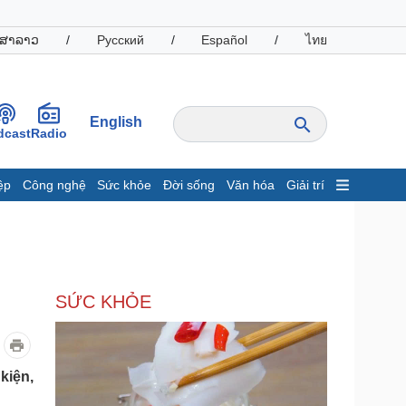
ສາລາວ
/
Русский
/
Español
/
ไทย
English
dcast
Radio
ệp
Công nghệ
Sức khỏe
Đời sống
Văn hóa
Giải trí
inh tế
Thị trường
ất động sản
Giá vàng
hởi nghiệp
Tiêu dùng
Tỷ giá
SỨC KHỎE
Chứng khoán
Giá cà phê
oanh nghiệp
Công nghệ
kiện,
hông tin doanh nghiệp
Sành điệu