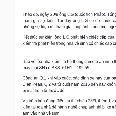
Tin nóng
Việt Nam
Tư vấn luật
Phân tích
Theo đó, ngày 20/9 ông L.G (quốc tịch Pháp), Tổng
tham gia sự kiện. Tại đây ông L.G có để chiếc c
phòng sự kiện rồi tham gia chụp ảnh cùng mọi ngư
Sức khỏe
Đời sống
Dinh dưỡng - món ngon
Nhà đẹp
Kết thúc sự kiện, ông L.G phát hiện chiếc cặp của
Cây thuốc
Blog
kiểm tra phát hiện trong nhà vệ sinh có chiếc cặp c
Sản phụ khoa
Tình yêu - Gia đình
Nhi khoa
Nam khoa
Bảo vệ tòa nhà kiểm tra hệ thống camera an ninh th
Làm đẹp - giảm cân
máy loại SH có BKS: 61H1 – 195.55.
Phòng mạch online
Ăn sạch sống khỏe
Công an Q.1 khi vào cuộc, xác định xe này của bà
Cải chính
Điền Pearl, Q.2 và từ cuối năm 2015 đến nay không
bị mất trộm từ trước đó...
Vụ trộm trên đang điều tra thì chiều 28/9, thêm 1 
kiện tại tòa nhà để hành nghề chụp ảnh thì bị kẻ t
anh vào nhà vệ sinh.