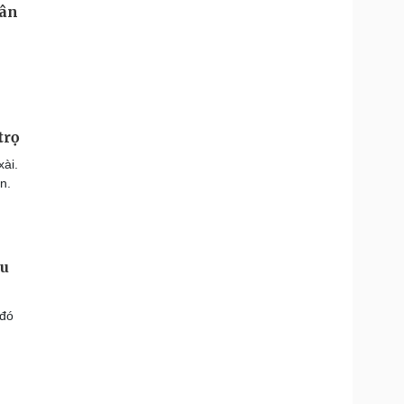
trọ
xài.
n.
êu
 đó