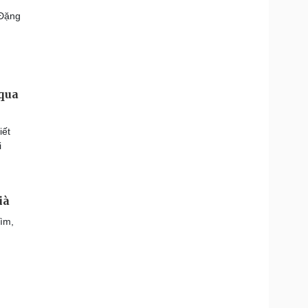
 Đặng
 qua
iết
i
ià
tìm,