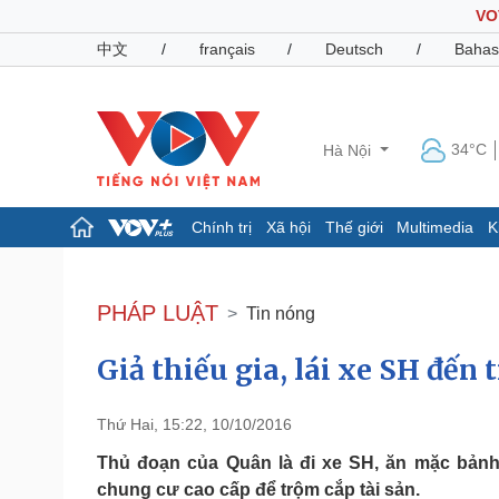
VO
中文
/
français
/
Deutsch
/
Bahas
34°C
Hà Nội
Chính trị
Xã hội
Thế giới
Multimedia
K
Chính trị
Xã hội
Đảng
Tin 24h
PHÁP LUẬT
Tin nóng
Tổ chức nhân sự
Dự báo thời tiết
Quốc hội
Giáo dục
Giả thiếu gia, lái xe SH đến 
Nhận diện sự thật
Dấu ấn VOV
Việc làm
Biển đảo
Thứ Hai, 15:22, 10/10/2016
Pháp luật
Quân sự - Quốc phòng
Thủ đoạn của Quân là đi xe SH, ăn mặc bảnh 
Vụ án
Vũ khí
chung cư cao cấp để trộm cắp tài sản.