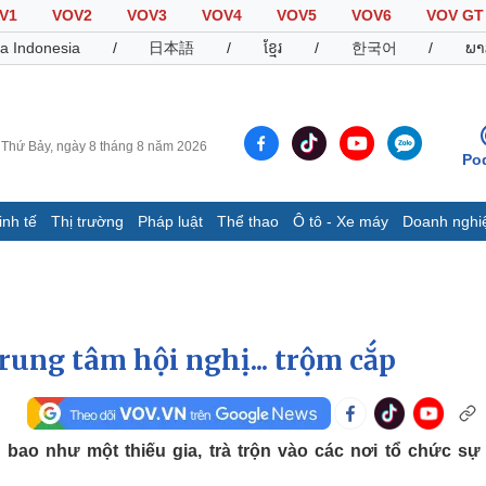
V1
VOV2
VOV3
VOV4
VOV5
VOV6
VOV GT
a Indonesia
/
日本語
/
ខ្មែរ
/
한국어
/
ພາ
Thứ Bảy, ngày 8 tháng 8 năm 2026
Po
inh tế
Thị trường
Pháp luật
Thể thao
Ô tô - Xe máy
Doanh nghi
Thế giới
Multimedia
K
Quan sát
Video
B
Cuộc sống đó đây
Ảnh
K
Hồ sơ
E-Magazine
trung tâm hội nghị... trộm cắp
Infographic
Thể thao
Ô tô - Xe máy
D
bao như một thiếu gia, trà trộn vào các nơi tổ chức sự 
Bóng đá
Ô tô
T