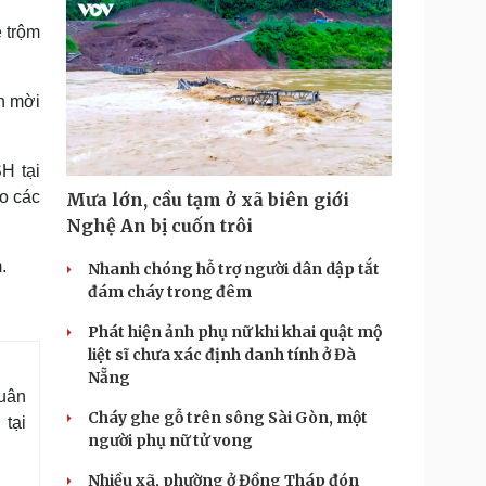
ẻ trộm
h mời
H tại
o các
Mưa lớn, cầu tạm ở xã biên giới
Nghệ An bị cuốn trôi
m.
Nhanh chóng hỗ trợ người dân dập tắt
đám cháy trong đêm
Phát hiện ảnh phụ nữ khi khai quật mộ
liệt sĩ chưa xác định danh tính ở Đà
Nẵng
uân
Cháy ghe gỗ trên sông Sài Gòn, một
 tại
người phụ nữ tử vong
Nhiều xã, phường ở Đồng Tháp đón