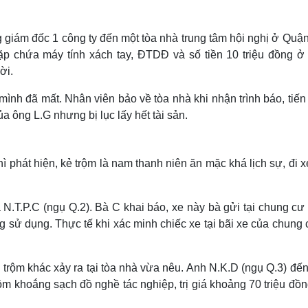
Lịch thi đấu bóng đá
Xe máy
Thế giới thể thao
Tư vấn
eSports
V
 giám đốc 1 công ty đến một tòa nhà trung tâm hội nghị ở Quậ
Hậu trường
ặp chứa máy tính xách tay, ĐTDĐ và số tiền 10 triệu đồng ở 
ời.
Văn hóa
Giải trí
D
Sân khấu - Điện ảnh
Nghệ sĩ
 mình đã mất. Nhân viên bảo về tòa nhà khi nhận trình báo, tiế
Văn học
Thời trang
ủa ông L.G nhưng bị lục lấy hết tài sản.
Âm nhạc
Sao Việt
c
Di sản
ì phát hiện, kẻ trộm là nam thanh niên ăn mặc khá lịch sự, đi 
 N.T.P.C (ngụ Q.2). Bà C khai báo, xe này bà gửi tại chung cư
 sử dụng. Thực tế khi xác minh chiếc xe tại bãi xe của chung
vụ trộm khác xảy ra tại tòa nhà vừa nêu. Anh N.K.D (ngụ Q.3) đế
rộm khoắng sạch đồ nghề tác nghiệp, trị giá khoảng 70 triệu đồn