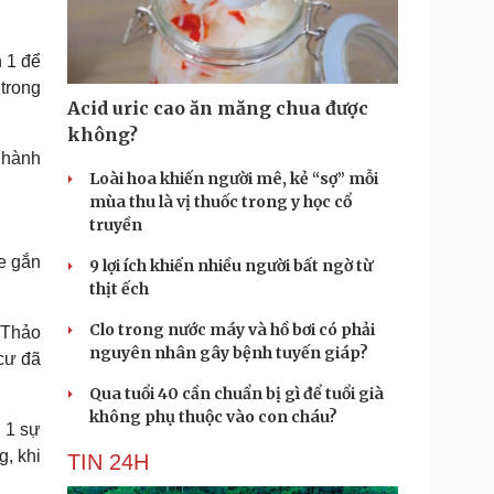
Doanh nghiệp 24h
Tin Công nghệ
Doanh nhân
Trải nghiệm
ì cộng đồng
Chuyển đổi số
n 1 để
trong
Acid uric cao ăn măng chua được
u lịch
Podcast
không?
Tư vấn
Câu chuyện thời sự
n hành
Săn Tour
Đọc truyện đêm khuya
Loài hoa khiến người mê, kẻ “sợ” mỗi
heck-in
Cửa sổ tình yêu
mùa thu là vị thuốc trong y học cổ
Kể chuyện cho bé
truyền
Hạt giống tâm hồn
xe gắn
9 lợi ích khiến nhiều người bất ngờ từ
thịt ếch
Clo trong nước máy và hồ bơi có phải
 Thảo
nguyên nhân gây bệnh tuyến giáp?
 cư đã
Qua tuổi 40 cần chuẩn bị gì để tuổi già
không phụ thuộc vào con cháu?
n 1 sự
g, khi
TIN 24H