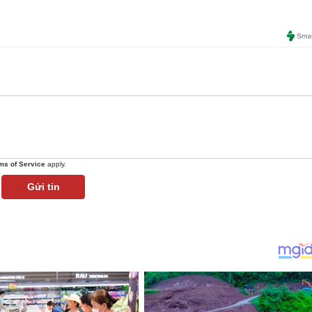
ms of Service
apply.
Gửi tin