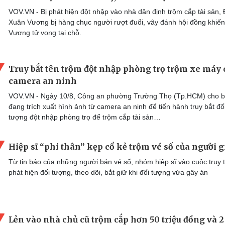
VOV.VN - Bị phát hiện đột nhập vào nhà dân định trộm cắp tài sản,
Xuân Vương bị hàng chục người rượt đuổi, vây đánh hội đồng khiến
Vương tử vong tại chỗ.
Truy bắt tên trộm đột nhập phòng trọ trộm xe máy
camera an ninh
VOV.VN - Ngày 10/8, Công an phường Trường Thọ (Tp.HCM) cho b
đang trích xuất hình ảnh từ camera an ninh để tiến hành truy bắt đố
tượng đột nhập phòng trọ để trộm cắp tài sản…
Hiệp sĩ “phi thân” kẹp cổ kẻ trộm vé số của người g
Từ tin báo của những người bán vé số, nhóm hiệp sĩ vào cuộc truy 
phát hiện đối tượng, theo dõi, bắt giữ khi đối tượng vừa gây án
Lẻn vào nhà chủ cũ trộm cắp hơn 50 triệu đồng và 2