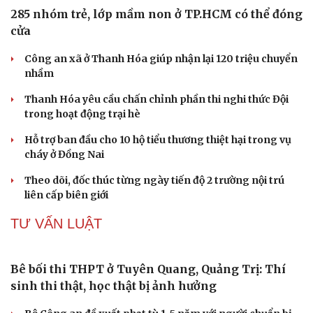
285 nhóm trẻ, lớp mầm non ở TP.HCM có thể đóng
cửa
Du lịch
Podcast
Tư vấn
Câu chuyện thời sự
Công an xã ở Thanh Hóa giúp nhận lại 120 triệu chuyển
Săn Tour
Đọc truyện đêm khuya
nhầm
check-in
Cửa sổ tình yêu
Kể chuyện cho bé
Thanh Hóa yêu cầu chấn chỉnh phần thi nghi thức Đội
Hạt giống tâm hồn
trong hoạt động trại hè
Hỗ trợ ban đầu cho 10 hộ tiểu thương thiệt hại trong vụ
cháy ở Đồng Nai
Theo dõi, đốc thúc từng ngày tiến độ 2 trường nội trú
liên cấp biên giới
TƯ VẤN LUẬT