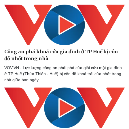
Công an phá khoá cứu gia đình ở TP Huế bị côn
đồ nhốt trong nhà
VOV.VN - Lực lượng công an phải phá cửa giải cứu một gia đình
ở TP Huế (Thừa Thiên - Huế) bị côn đồ khoá trái cửa nhốt trong
Sức khỏe
Đời sống
nhà giữa ban ngày.
Dinh dưỡng - món ngon
Nhà đẹp
Cây thuốc
Blog
Sản phụ khoa
Tình yêu - Gia đình
Nhi khoa
Nam khoa
Làm đẹp - giảm cân
Phòng mạch online
Ăn sạch sống khỏe