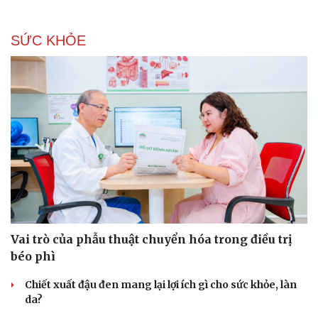
Văn học
Thời trang
Âm nhạc
Sao Việt
SỨC KHỎE
Di sản
Vai trò của phẫu thuật chuyển hóa trong điều trị
béo phì
Chiết xuất đậu đen mang lại lợi ích gì cho sức khỏe, làn
da?