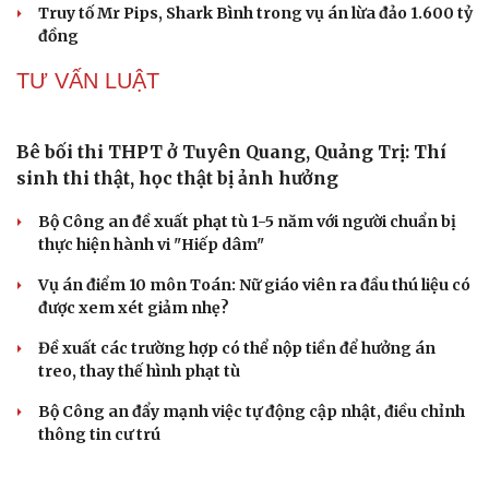
Khởi tố đối tượng vận chuyển trái phép gần 50 tấn hàng
hóa qua biên giới
Lật tẩy hành vi xâm phạm bản quyền của Vũ Phi Điệp –
“ông trùm” Việt KTV
VỤ ÁN
Truy tố tài xế xe tải vụ nữ sinh tử vong ở Vĩnh
Long