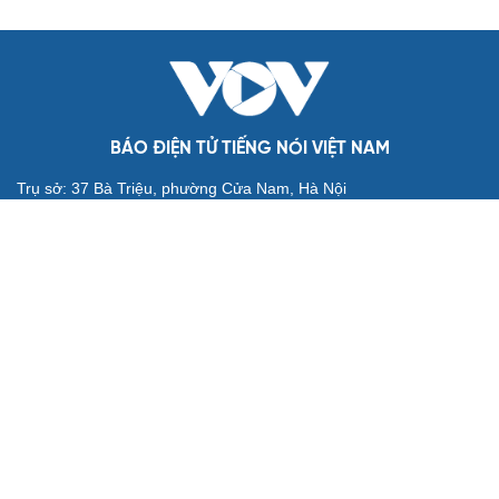
Đối tượng điều hành tổ chức phản động núp bóng tôn
giáo lĩnh án 7 năm 6 tháng tù
Vụ gian lận thi tại Tuyên Quang: Khởi tố thêm 2 người,
nâng tổng số lên 29 bị can
Đoàn Bảo Châu bị phạt 7 năm tù về hành vi tuyên truyền
chống Nhà nước
Truy tố Mr Pips, Shark Bình trong vụ án lừa đảo 1.600 tỷ
đồng
TƯ VẤN LUẬT