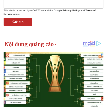
Tỷ giá
Chứng khoán
Giá cà phê
This site is protected by reCAPTCHA and the Google
Privacy Policy
and
Terms of
Service
apply.
Gửi tin