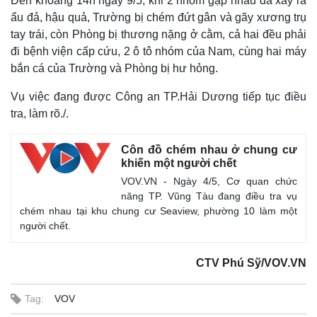
Đến khoảng 14h ngày 9/5, khi 2 nhóm gặp nhau đã xảy ra
ẩu đả, hậu quả, Trường bị chém đứt gân và gãy xương trụ
tay trái, còn Phòng bị thương nặng ở cằm, cả hai đều phải
đi bệnh viện cấp cứu, 2 ô tô nhóm của Nam, cùng hai máy
bắn cá của Trường và Phòng bị hư hỏng.
Vụ việc đang được Công an TP.Hải Dương tiếp tục điều
tra, làm rõ./.
Côn đồ chém nhau ở chung cư
khiến một người chết
VOV.VN - Ngày 4/5, Cơ quan chức
năng TP. Vũng Tàu đang điều tra vụ
chém nhau tại khu chung cư Seaview, phường 10 làm một
Thế giới
Multimedia
người chết.
Quan sát
Video
Cuộc sống đó đây
Ảnh
CTV Phú Sỹ/VOV.VN
Hồ sơ
E-Magazine
Infographic
Tag:
VOV