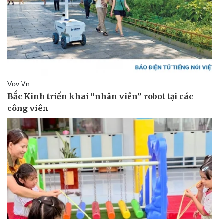
Thể thao
Ô tô - Xe máy
Bóng đá
Ô tô
Lịch thi đấu bóng đá
Xe máy
Thế giới thể thao
Tư vấn
eSports
Hậu trường