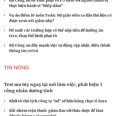
Bê bối thi THPT ở Tuyên Quang, Quảng Trị: Thí
sinh thi thật, học thật bị ảnh hưởng
Bộ Công an đề xuất phạt tù 1-5 năm với người chuẩn bị
thực hiện hành vi "Hiếp dâm"
Vụ án điểm 10 môn Toán: Nữ giáo viên ra đầu thú liệu có
được xem xét giảm nhẹ?
Đề xuất các trường hợp có thể nộp tiền để hưởng án
treo, thay thế hình phạt tù
Bộ Công an đẩy mạnh việc tự động cập nhật, điều chỉnh
thông tin cư trú