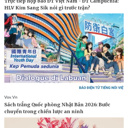
Pháp luật
Quân sự - Quốc phòng
Vụ án
Vũ khí
Tin nóng
Việt Nam
Tư vấn luật
Phân tích