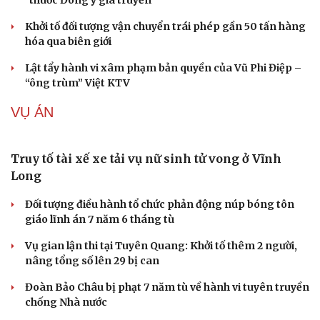
TIN NÓNG
Cải chính
Test ma túy ngay tại nơi làm việc, phát hiện 3
công nhân dương tính
Khởi tố chủ tịch công ty "nổ" sở hữu hàng chục tỉ Euro
Bắt nhóm trộn thuốc giảm đau với thảo dược để làm
"thuốc Đông y gia truyền"