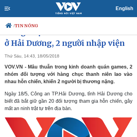
English
TIN NÓNG
/
Hàng chục thanh niên hỗn chiến
ở Hải Dương, 2 người nhập viện
Thứ Sáu, 14:43, 18/05/2018
Chính trị
Xã hội
Đảng
Tin 24h
VOV.VN - Mâu thuẫn trong kinh doanh quán games, 2
Tổ chức nhân sự
Dự báo thời tiết
nhóm đối tượng với hàng chục thanh niên lao vào
Quốc hội
Giáo dục
nhau hỗn chiến, khiến 2 người bị thương nặng.
Nhận diện sự thật
Dấu ấn VOV
Việc làm
Ngày 18/5, Công an TP.Hải Dương, tỉnh Hải Dương cho
Biển đảo
biết đã bắt giữ gần 20 đối tượng tham gia hỗn chiến, gây
mất an ninh trật tự trên địa bàn.