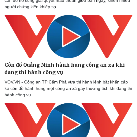
côn đồ nổ súng giải quyết mâu thuẫn giữa ban ngày, khiến nhiều
người chứng kiến khiếp sợ.
Doanh nghiệp
Công nghệ
Côn đồ Quảng Ninh hành hung công an xã khi
Thông tin doanh nghiệp
Sành điệu
Doanh nghiệp 24h
Tin Công nghệ
đang thi hành công vụ
Doanh nhân
Trải nghiệm
VOV.VN - Công an TP Cẩm Phả vừa thi hành lệnh bắt khẩn cấp
Vì cộng đồng
Chuyển đổi số
kẻ côn đồ hành hung một công an xã gây thương tích khi đang thi
hành công vụ.