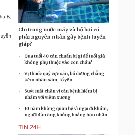
Doanh nghiệp 24h
Tin Công nghệ
Doanh nhân
Trải nghiệm
ì cộng đồng
Chuyển đổi số
hu B,
Clo trong nước máy và hồ bơi có
u lịch
Podcast
guyễn
phải nguyên nhân gây bệnh tuyến
Tư vấn
Câu chuyện thời sự
giáp?
Săn Tour
Đọc truyện đêm khuya
heck-in
Cửa sổ tình yêu
Qua tuổi 40 cần chuẩn bị gì để tuổi già
Kể chuyện cho bé
không phụ thuộc vào con cháu?
Hạt giống tâm hồn
Vị thuốc quý cực sẵn, bổ dưỡng chẳng
kém nhân sâm, tổ yến
Suýt mất chân vì căn bệnh hiếm bị
nhầm với viêm xương
10 năm không quan hệ vì ngại đi khám,
người đàn ông khủng hoảng hôn nhân
TIN 24H