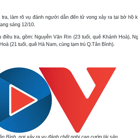
Lịch thi đấu bóng đá
Xe máy
Thế giới thể thao
Tư vấn
eSports
V
ra, làm rõ vụ đánh người dẫn đến tử vong xảy ra tại bờ hồ k
Hậu trường
rạng sáng 12/10.
Văn hóa
Giải trí
D
ụ điều tra, gồm: Nguyễn Văn Rin (23 tuổi, quê Khánh Hoà), N
Sân khấu - Điện ảnh
Nghệ sĩ
Hoà (21 tuổi, quê Hà Nam, cùng tạm trú Q.Tân Bình).
Văn học
Thời trang
Âm nhạc
Sao Việt
c
Di sản
 Bình, nơi xảy ra vụ đánh chết nghi can cướp tài sản