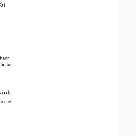
ời
thanh
đến tử
 Ninh
ộm chó