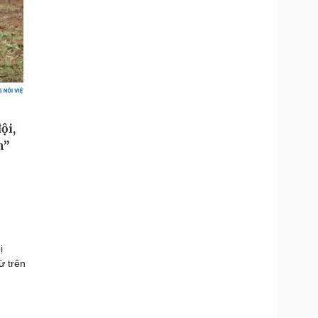
ị
ừ trên