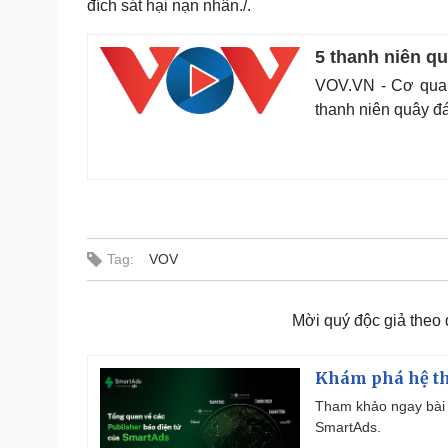
đích sát hại nạn nhân./.
5 thanh niên q
VOV.VN - Cơ quan 
thanh niên quây đ
Tag:
VOV
Mời quý độc giả theo
Khám phá hệ th
Tham khảo ngay bài 
SmartAds.