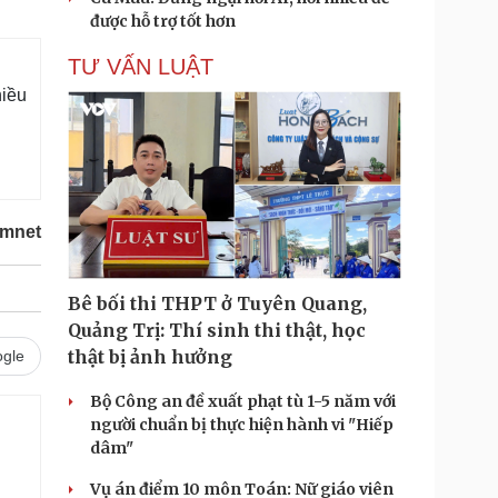
được hỗ trợ tốt hơn
TƯ VẤN LUẬT
hiều
amnet
Bê bối thi THPT ở Tuyên Quang,
Quảng Trị: Thí sinh thi thật, học
thật bị ảnh hưởng
gle
Bộ Công an đề xuất phạt tù 1-5 năm với
người chuẩn bị thực hiện hành vi "Hiếp
dâm"
Vụ án điểm 10 môn Toán: Nữ giáo viên