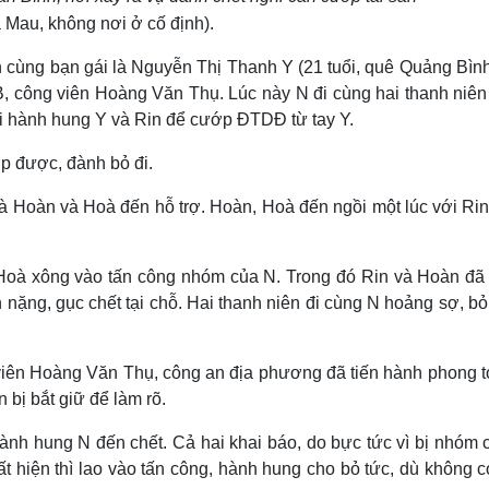
 Mau, không nơi ở cố định).
n cùng bạn gái là Nguyễn Thị Thanh Y (21 tuổi, quê Quảng Bình
B, công viên Hoàng Văn Thụ. Lúc này N đi cùng hai thanh niên
rồi hành hung Y và Rin để cướp ĐTDĐ từ tay Y.
 được, đành bỏ đi.
là Hoàn và Hoà đến hỗ trợ. Hoàn, Hoà đến ngồi một lúc với Ri
 Hoà xông vào tấn công nhóm của N. Trong đó Rin và Hoàn đã
nặng, gục chết tại chỗ. Hai thanh niên đi cùng N hoảng sợ, b
g viên Hoàng Văn Thụ, công an địa phương đã tiến hành phong t
 bị bắt giữ để làm rõ.
hành hung N đến chết. Cả hai khai báo, do bực tức vì bị nhóm 
t hiện thì lao vào tấn công, hành hung cho bỏ tức, dù không 