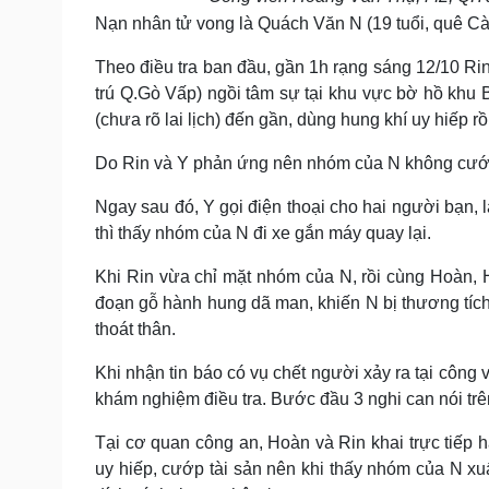
Nạn nhân tử vong là Quách Văn N (19 tuổi, quê Cà
Theo điều tra ban đầu, gần 1h rạng sáng 12/10 Ri
trú Q.Gò Vấp) ngồi tâm sự tại khu vực bờ hồ khu 
(chưa rõ lai lịch) đến gần, dùng hung khí uy hiếp 
Do Rin và Y phản ứng nên nhóm của N không cướp
Ngay sau đó, Y gọi điện thoại cho hai người bạn, 
thì thấy nhóm của N đi xe gắn máy quay lại.
Khi Rin vừa chỉ mặt nhóm của N, rồi cùng Hoàn,
đoạn gỗ hành hung dã man, khiến N bị thương tích 
thoát thân.
Khi nhận tin báo có vụ chết người xảy ra tại côn
khám nghiệm điều tra. Bước đầu 3 nghi can nói trên
Tại cơ quan công an, Hoàn và Rin khai trực tiếp 
uy hiếp, cướp tài sản nên khi thấy nhóm của N xuấ