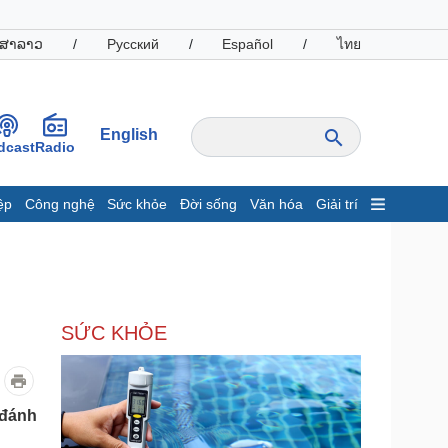
ສາລາວ
/
Русский
/
Español
/
ไทย
English
dcast
Radio
ệp
Công nghệ
Sức khỏe
Đời sống
Văn hóa
Giải trí
inh tế
Thị trường
ất động sản
Giá vàng
hởi nghiệp
Tiêu dùng
Tỷ giá
SỨC KHỎE
Chứng khoán
Giá cà phê
oanh nghiệp
Công nghệ
 đánh
hông tin doanh nghiệp
Sành điệu