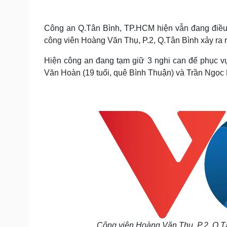
Tin nóng
Việt Nam
Tư vấn luật
Phân tích
Công an Q.Tân Bình, TP.HCM hiện vẫn đang điều t
công viên Hoàng Văn Thụ, P.2, Q.Tân Bình xảy ra 
Sức khỏe
Đời sống
Hiện công an đang tạm giữ 3 nghi can để phục v
Dinh dưỡng - món ngon
Nhà đẹp
Văn Hoàn (19 tuổi, quê Bình Thuận) và Trần Ngọc 
Cây thuốc
Blog
Sản phụ khoa
Tình yêu - Gia đình
Nhi khoa
Nam khoa
Làm đẹp - giảm cân
Phòng mạch online
Ăn sạch sống khỏe
Cải chính
Công viên Hoàng Văn Thụ, P.2, Q.Tân