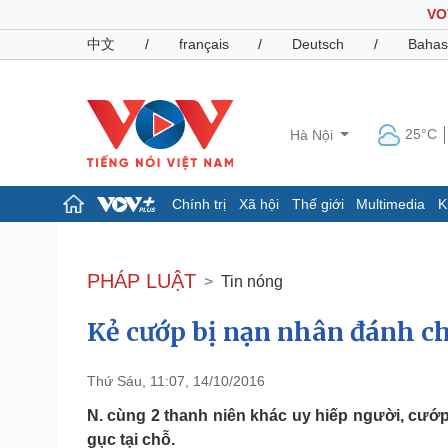
VO
中文
/
français
/
Deutsch
/
Bahas
25°C
Hà Nội
Chính trị
Xã hội
Thế giới
Multimedia
K
Chính trị
Xã hội
Đảng
Tin 24h
PHÁP LUẬT
Tin nóng
Tổ chức nhân sự
Dự báo thời tiết
Quốc hội
Giáo dục
Kẻ cướp bị nạn nhân đánh ch
Nhận diện sự thật
Dấu ấn VOV
Việc làm
Biển đảo
Thứ Sáu, 11:07, 14/10/2016
Pháp luật
Quân sự - Quốc phòng
N. cùng 2 thanh niên khác uy hiếp người, cướ
Vụ án
Vũ khí
gục tại chỗ.