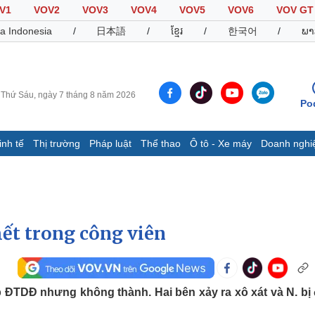
V1
VOV2
VOV3
VOV4
VOV5
VOV6
VOV GT
a Indonesia
/
日本語
/
ខ្មែរ
/
한국어
/
ພາ
Thứ Sáu, ngày 7 tháng 8 năm 2026
Po
inh tế
Thị trường
Pháp luật
Thể thao
Ô tô - Xe máy
Doanh nghi
Thế giới
Multimedia
K
Quan sát
Video
B
Cuộc sống đó đây
Ảnh
K
Hồ sơ
E-Magazine
ết trong công viên
Infographic
Thể thao
Ô tô - Xe máy
D
p ĐTDĐ nhưng không thành. Hai bên xảy ra xô xát và N. bị
Bóng đá
Ô tô
T