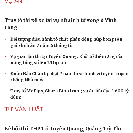
sinh thi thật, học thật bị ảnh hưởng
Bộ Công an đề xuất phạt tù 1-5 năm với người chuẩn bị
thực hiện hành vi "Hiếp dâm"
Vụ án điểm 10 môn Toán: Nữ giáo viên ra đầu thú liệu có
được xem xét giảm nhẹ?
Đề xuất các trường hợp có thể nộp tiền để hưởng án
treo, thay thế hình phạt tù
Bộ Công an đẩy mạnh việc tự động cập nhật, điều chỉnh
thông tin cư trú
TIN NÓNG