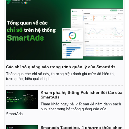
Các chỉ số quảng cáo trong trình quản lý của SmartAds
Thông qua các chỉ số này, thương hiệu đánh giá mức độ hiển thị,
tương tác, hiệu quả chi phí.
Khám phá hệ thống Publisher đối tác của
SmartAds
Kinh tế
Thị trường
Tham khảo ngay bài viết sau để nắm danh sách
Bất động sản
Giá vàng
publisher trong hệ thống quảng cáo của
SmartAds.
Khởi nghiệp
Tiêu dùng
Tỷ giá
Chứng khoán
Smartads Targeting: 4 phương thức chọn