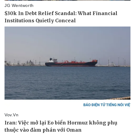
Thể thao
Ô tô - Xe máy
Bóng đá
Ô tô
Lịch thi đấu bóng đá
Xe máy
Thế giới thể thao
Tư vấn
eSports
Hậu trường