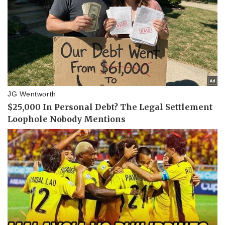
Vụ án
Vũ khí
Tin nóng
Việt Nam
Tư vấn luật
Phân tích