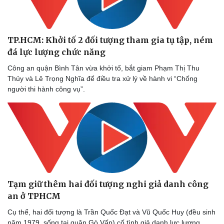
TP.HCM: Khởi tố 2 đối tượng tham gia tụ tập, ném
đá lực lượng chức năng
Công an quận Bình Tân vừa khởi tố, bắt giam Phạm Thị Thu
Thủy và Lê Trọng Nghĩa để điều tra xử lý về hành vi “Chống
Sức khỏe
Đời sống
người thi hành công vụ”.
Dinh dưỡng - món ngon
Nhà đẹp
Cây thuốc
Blog
Sản phụ khoa
Tình yêu - Gia đình
Nhi khoa
Nam khoa
Làm đẹp - giảm cân
Phòng mạch online
Ăn sạch sống khỏe
Tạm giữ thêm hai đối tượng nghi giả danh công
an ở TPHCM
Cụ thể, hai đối tượng là Trần Quốc Đạt và Vũ Quốc Huy (đều sinh
năm 1979, sống tại quận Gò Vấp) cố tình giả danh lực lượng