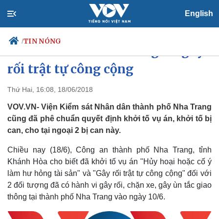
English
TIN NÓNG
/
Khánh Hòa: Khởi tố 2 người gây
rối trật tự công cộng
Thứ Hai, 16:08, 18/06/2018
Chính trị
Xã hội
Đảng
Tin 24h
VOV.VN- Viện Kiểm sát Nhân dân thành phố Nha Trang
Tổ chức nhân sự
Dự báo thời tiết
cũng đã phê chuẩn quyết định khởi tố vụ án, khởi tố bị
Quốc hội
Giáo dục
can, cho tại ngoại 2 bị can này.
Nhận diện sự thật
Dấu ấn VOV
Việc làm
Chiều nay (18/6), Công an thành phố Nha Trang, tỉnh
Biển đảo
Khánh Hòa cho biết đã khởi tố vụ án "Hủy hoại hoặc cố ý
làm hư hỏng tài sản" và "Gây rối trật tự công cộng" đối với
2 đối tượng đã có hành vi gây rối, chặn xe, gây ùn tắc giao
thông tại thành phố Nha Trang vào ngày 10/6.