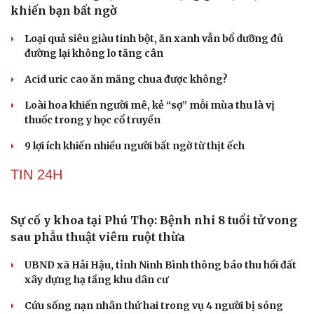
Vỏ chanh đông lạnh có tác dụng gì? Sự thật có thể
khiến bạn bất ngờ
Loại quả siêu giàu tinh bột, ăn xanh vẫn bổ dưỡng đủ
đường lại không lo tăng cân
Acid uric cao ăn măng chua được không?
Loài hoa khiến người mê, kẻ “sợ” mỗi mùa thu là vị
thuốc trong y học cổ truyền
9 lợi ích khiến nhiều người bất ngờ từ thịt ếch