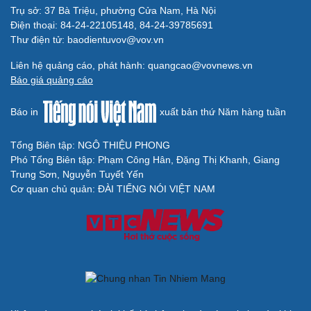
Truy tố tài xế xe tải vụ nữ sinh tử vong ở Vĩnh
Long
Đối tượng điều hành tổ chức phản động núp bóng tôn
giáo lĩnh án 7 năm 6 tháng tù
Vụ gian lận thi tại Tuyên Quang: Khởi tố thêm 2 người,
nâng tổng số lên 29 bị can
Đoàn Bảo Châu bị phạt 7 năm tù về hành vi tuyên truyền