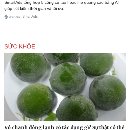
5 công cụ tạo tiêu đề và mô tả quảng cáo cho
thương hiệu 2026
SmartAds tổng hợp 5 công cụ tạo headline quảng cáo bằng AI
giúp tiết kiệm thời gian và tối ưu.
| SmartAds
Văn hóa
Giải trí
Sân khấu - Điện ảnh
Nghệ sĩ
Văn học
Thời trang
Âm nhạc
Sao Việt
SỨC KHỎE
Di sản