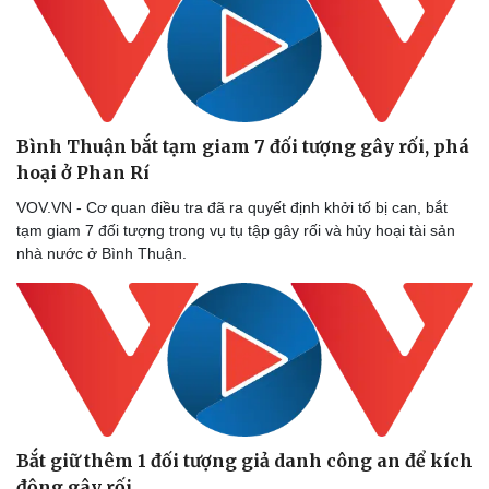
Doanh nghiệp
Công nghệ
Thông tin doanh nghiệp
Sành điệu
Bình Thuận bắt tạm giam 7 đối tượng gây rối, phá
Doanh nghiệp 24h
Tin Công nghệ
hoại ở Phan Rí
Doanh nhân
Trải nghiệm
VOV.VN - Cơ quan điều tra đã ra quyết định khởi tố bị can, bắt
Vì cộng đồng
Chuyển đổi số
tạm giam 7 đối tượng trong vụ tụ tập gây rối và hủy hoại tài sản
nhà nước ở Bình Thuận.
Bắt giữ thêm 1 đối tượng giả danh công an để kích
động gây rối