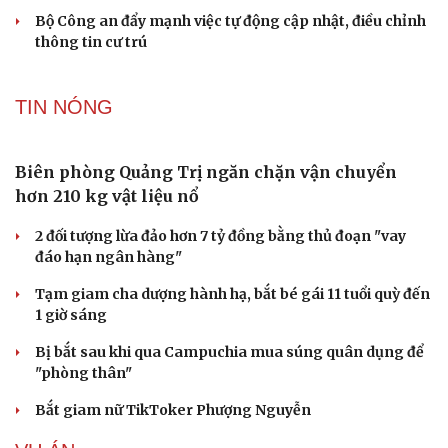
cuốn tại Mũi Nghê
Kể chuyện cho bé
Hạt giống tâm hồn
Bộ Y tế dự kiến bổ sung thuốc ung thư, bệnh hiếm vào
danh mục BHYT
Hàng chục điểm sạt lở trên tỉnh lộ 543D ở Nghệ An do
mưa lớn
TƯ VẤN LUẬT
Bê bối thi THPT ở Tuyên Quang, Quảng Trị: Thí