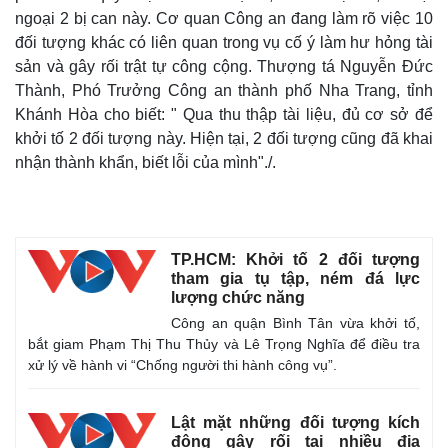
ngoại 2 bị can này. Cơ quan Công an đang làm rõ việc 10
đối tượng khác có liên quan trong vụ cố ý làm hư hỏng tài
sản và gây rối trật tự công cộng. Thượng tá Nguyễn Đức
Thành, Phó Trưởng Công an thành phố Nha Trang, tỉnh
Khánh Hòa cho biết: " Qua t
hu thập tài liệu, đủ cơ sở để
khởi tố 2 đối tượng này. Hiện tại, 2 đối tượng cũng đã khai
nhận thành khẩn, biết lỗi của mình"./.
TP.HCM: Khởi tố 2 đối tượng
tham gia tụ tập, ném đá lực
Thế giới
Multimedia
lượng chức năng
Quan sát
Video
Công an quận Bình Tân vừa khởi tố,
Cuộc sống đó đây
Ảnh
bắt giam Phạm Thị Thu Thủy và Lê Trọng Nghĩa để điều tra
Hồ sơ
E-Magazine
xử lý về hành vi “Chống người thi hành công vụ”.
Infographic
Lật mặt những đối tượng kích
động gây rối tại nhiều địa