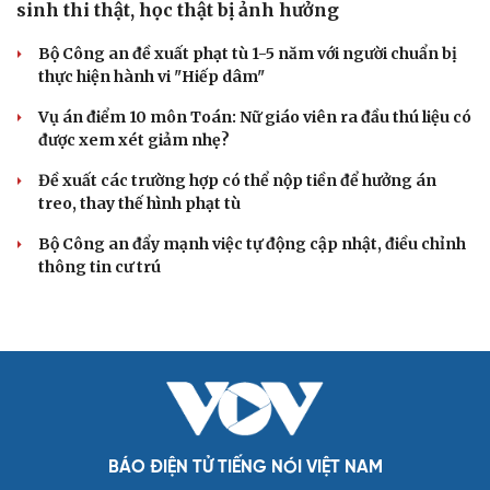
Cải chính
Biên phòng Quảng Trị ngăn chặn vận chuyển
hơn 210 kg vật liệu nổ
2 đối tượng lừa đảo hơn 7 tỷ đồng bằng thủ đoạn "vay
đáo hạn ngân hàng"
Tạm giam cha dượng hành hạ, bắt bé gái 11 tuổi quỳ đến
1 giờ sáng
Bị bắt sau khi qua Campuchia mua súng quân dụng để
"phòng thân"
Bắt giam nữ TikToker Phượng Nguyễn
VỤ ÁN