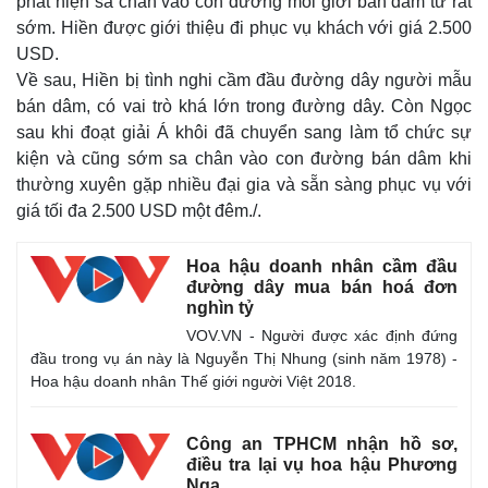
phát hiện sa chân vào con đường môi giới bán dâm từ rất
sớm. Hiền được giới thiệu đi phục vụ khách với giá 2.500
USD.
Về sau, Hiền bị tình nghi cầm đầu đường dây người mẫu
bán dâm, có vai trò khá lớn trong đường dây. Còn Ngọc
sau khi đoạt giải Á khôi đã chuyển sang làm tổ chức sự
kiện và cũng sớm sa chân vào con đường bán dâm khi
thường xuyên gặp nhiều đại gia và sẵn sàng phục vụ với
giá tối đa 2.500 USD một đêm./.
Hoa hậu doanh nhân cầm đầu
đường dây mua bán hoá đơn
nghìn tỷ
VOV.VN - Người được xác định đứng
đầu trong vụ án này là Nguyễn Thị Nhung (sinh năm 1978) -
Hoa hậu doanh nhân Thế giới người Việt 2018.
Công an TPHCM nhận hồ sơ,
điều tra lại vụ hoa hậu Phương
Nga