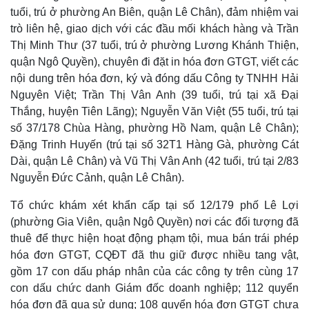
tuổi, trú ở phường An Biên, quận Lê Chân), đảm nhiệm vai
trò liên hệ, giao dịch với các đầu mối khách hàng và Trần
Thị Minh Thư (37 tuổi, trú ở phường Lương Khánh Thiện,
quận Ngô Quyền), chuyên đi đặt in hóa đơn GTGT, viết các
nội dung trên hóa đơn, ký và đóng dấu Công ty TNHH Hải
Nguyên Việt; Trần Thị Vân Anh (39 tuổi, trú tại xã Đại
Thắng, huyện Tiên Lãng); Nguyễn Văn Việt (55 tuổi, trú tại
số 37/178 Chùa Hàng, phường Hồ Nam, quận Lê Chân);
Đặng Trinh Huyến (trú tại số 32T1 Hàng Gà, phường Cát
Dài, quận Lê Chân) và Vũ Thị Vân Anh (42 tuổi, trú tại 2/83
Nguyễn Đức Cảnh, quận Lê Chân).
Tổ chức khám xét khẩn cấp tại số 12/179 phố Lê Lợi
(phường Gia Viên, quận Ngô Quyền) nơi các đối tượng đã
thuê để thực hiện hoạt động phạm tội, mua bán trái phép
hóa đơn GTGT, CQĐT đã thu giữ được nhiều tang vật,
gồm 17 con dấu pháp nhân của các công ty trên cùng 17
con dấu chức danh Giám đốc doanh nghiệp; 112 quyển
hóa đơn đã qua sử dụng; 108 quyển hóa đơn GTGT chưa