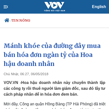
English
TIN NÓNG
/
Mánh khóe của đường dây mua
Chính trị
Xã hội
Đảng
Tin 24h
bán hóa đơn ngàn tỷ của Hoa
Tổ chức nhân sự
Dự báo thời tiết
hậu doanh nhân
Quốc hội
Giáo dục
Nhận diện sự thật
Dấu ấn VOV
Việc làm
Chủ Nhật, 06:27, 06/05/2018
Biển đảo
VOV.VN -Hoa hậu doanh nhân này chuyên thành lập
các công ty rồi thuê người làm giám đốc, sau đó lấy tư
cách pháp nhân để in hóa đơn đem bán.
Mới đây, Công an quận Hồng Bàng (TP Hải Phòng) đã triệt