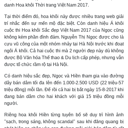
Vụ án
Vũ khí
danh Hoa khôi Thời trang Việt Nam 2017.
Tin nóng
Việt Nam
Tư vấn luật
Phân tích
Tại thời điểm đó, hoa khôi này được nhiều trang web giải
trí nhắc đến sự mến mộ đặc biệt. Còn danh hiệu Á khôi
cuộc thi Hoa khôi Sắc đẹp Việt Nam 2017 của Ngọc cũng
không kém phần đình đám. Nguyễn Thị Ngọc được cho là
cựu vũ công của một nhóm nhảy tại Hà Nội trước khi đoạt
ngôi Á khôi. Cả hai cuộc thi mà 2 người đẹp này dù không
được Bộ Văn hóa Thể thao & Du lịch cấp phép, nhưng vẫn
được tổ chức rầm rộ tại Hà Nội.
Có danh hiệu sắc đẹp, Ngọc và Hiền tham gia vào đường
dây bán dâm tối đa lên đến 1.000-2.500 USD (22 triệu-57
triệu đồng) mỗi lần. Để rồi cả hai bị bắt ngày 15-8-2017 khi
đang bán dâm cho hai khách với giá 15 triệu đồng mỗi
người.
Riêng hoa khôi Hiền từng tuyên bố sẽ duy trì hình ảnh
"sạch, trong sáng, không scandal" sau khi đăng quang bị