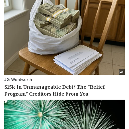
Sức khỏe
Đời sống
Dinh dưỡng - món ngon
Nhà đẹp
Cây thuốc
Blog
Sản phụ khoa
Tình yêu - Gia đình
Nhi khoa
Nam khoa
Làm đẹp - giảm cân
Phòng mạch online
Ăn sạch sống khỏe