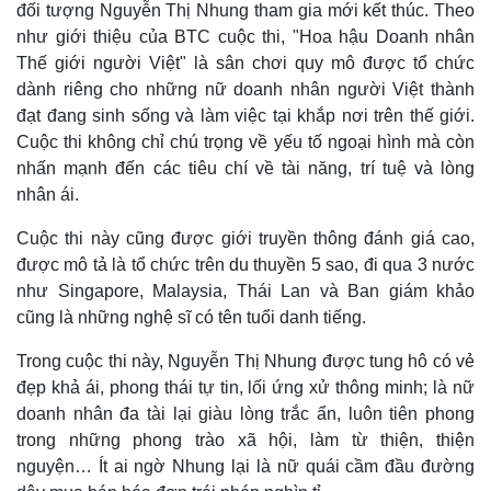
đối tượng Nguyễn Thị Nhung tham gia mới kết thúc. Theo
Giá cà phê
như giới thiệu của BTC cuộc thi, "Hoa hậu Doanh nhân
Thế giới người Việt" là sân chơi quy mô được tổ chức
dành riêng cho những nữ doanh nhân người Việt thành
đạt đang sinh sống và làm việc tại khắp nơi trên thế giới.
Cuộc thi không chỉ chú trọng về yếu tố ngoại hình mà còn
nhấn mạnh đến các tiêu chí về tài năng, trí tuệ và lòng
nhân ái.
Cuộc thi này cũng được giới truyền thông đánh giá cao,
được mô tả là tổ chức trên du thuyền 5 sao, đi qua 3 nước
như Singapore, Malaysia, Thái Lan và Ban giám khảo
cũng là những nghệ sĩ có tên tuổi danh tiếng.
Trong cuộc thi này, Nguyễn Thị Nhung được tung hô có vẻ
đẹp khả ái, phong thái tự tin, lối ứng xử thông minh; là nữ
doanh nhân đa tài lại giàu lòng trắc ẩn, luôn tiên phong
trong những phong trào xã hội, làm từ thiện, thiện
nguyện… Ít ai ngờ Nhung lại là nữ quái cầm đầu đường