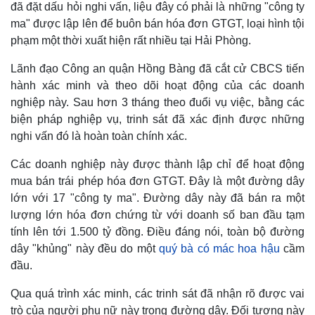
đã đặt dấu hỏi nghi vấn, liệu đây có phải là những "công ty
ma" được lập lên để buôn bán hóa đơn GTGT, loại hình tội
phạm một thời xuất hiện rất nhiều tại Hải Phòng.
Lãnh đạo Công an quận Hồng Bàng đã cắt cử CBCS tiến
hành xác minh và theo dõi hoạt động của các doanh
nghiệp này. Sau hơn 3 tháng theo đuổi vụ việc, bằng các
biện pháp nghiệp vụ, trinh sát đã xác định được những
nghi vấn đó là hoàn toàn chính xác.
Các doanh nghiệp này được thành lập chỉ để hoạt động
mua bán trái phép hóa đơn GTGT. Đây là một đường dây
lớn với 17 "công ty ma". Đường dây này đã bán ra một
lượng lớn hóa đơn chứng từ với doanh số ban đầu tạm
tính lên tới 1.500 tỷ đồng. Điều đáng nói, toàn bộ đường
dây "khủng" này đều do một
quý bà có mác hoa hậu
cầm
đầu.
Qua quá trình xác minh, các trinh sát đã nhận rõ được vai
trò của người phụ nữ này trong đường dây. Đối tượng này