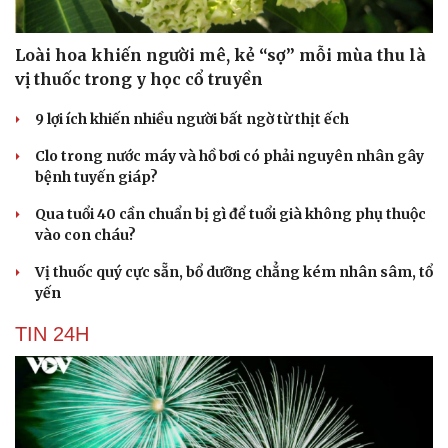
Loài hoa khiến người mê, kẻ “sợ” mỗi mùa thu là
vị thuốc trong y học cổ truyền
9 lợi ích khiến nhiều người bất ngờ từ thịt ếch
Clo trong nước máy và hồ bơi có phải nguyên nhân gây
bệnh tuyến giáp?
Qua tuổi 40 cần chuẩn bị gì để tuổi già không phụ thuộc
vào con cháu?
Vị thuốc quý cực sẵn, bổ dưỡng chẳng kém nhân sâm, tổ
yến
TIN 24H