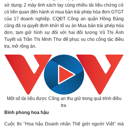
sử dụng; 2 máy tính xách tay cùng nhiều tài liệu chứng cứ
có liên quan đến hành vi mua bán trái phép hóa đơn GTGT
của 17 doanh nghiệp. CQĐT Công an quận Hồng Bàng
cũng đã ra quyết định khởi tố vụ án Mua bán trái phép hóa
đơn, tạm giữ hình sự đối với hai đối tượng Vũ Thị Ánh
Tuyết và Trần Thị Minh Thư để phục vụ cho công tác điều
tra, mở rộng án.
Một số tài liệu được Công an thu giữ trong quá trình điều
Kinh tế
Thị trường
tra.
Bất động sản
Giá vàng
Bình phong hoa hậu
Khởi nghiệp
Tiêu dùng
Tỷ giá
Cuộc thi "Hoa hậu Doanh nhân Thế giới người Việt" mà
Chứng khoán