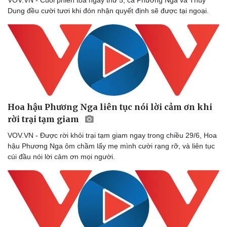
VOV.VN - Cuối phiên tòa ngày thứ 5, cả Phương Nga và Thùy
Dung đều cười tươi khi đón nhận quyết định sẽ được tại ngoại.
Hoa hậu Phương Nga liên tục nói lời cảm ơn khi
rời trại tạm giam
VOV.VN - Được rời khỏi trại tạm giam ngay trong chiều 29/6, Hoa
hậu Phương Nga ôm chầm lấy mẹ mình cười rạng rỡ, và liên tục
Văn hóa
Giải trí
cúi đầu nói lời cảm ơn mọi người.
Sân khấu - Điện ảnh
Nghệ sĩ
Văn học
Thời trang
Âm nhạc
Sao Việt
Di sản