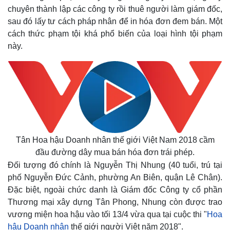
chuyên thành lập các công ty rồi thuê người làm giám đốc,
sau đó lấy tư cách pháp nhân để in hóa đơn đem bán. Một
cách thức phạm tội khá phổ biến của loại hình tội phạm
này.
Tân Hoa hậu Doanh nhân thế giới Việt Nam 2018 cầm
Thế giới
Multimedia
đầu đường dây mua bán hóa đơn trái phép.
Quan sát
Video
Đối tượng đó chính là Nguyễn Thị Nhung (40 tuổi, trú tại
Cuộc sống đó đây
Ảnh
phố Nguyễn Đức Cảnh, phường An Biên, quận Lê Chân).
Hồ sơ
E-Magazine
Đặc biệt, ngoài chức danh là Giám đốc Công ty cổ phần
Infographic
Thương mại xây dựng Tân Phong, Nhung còn được trao
vương miện hoa hậu vào tối 13/4 vừa qua tại cuộc thi "
Hoa
hậu Doanh nhân
thế giới người Việt năm 2018".