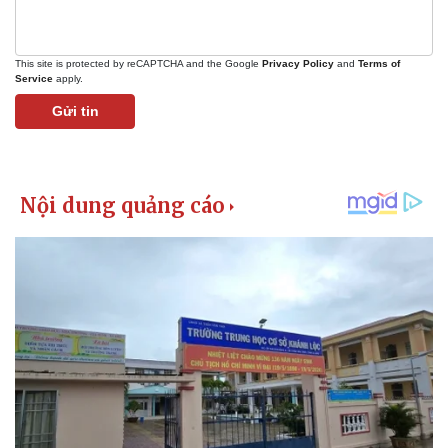
This site is protected by reCAPTCHA and the Google
Privacy Policy
and
Terms of
Service
apply.
Doanh nghiệp
Công nghệ
Gửi tin
Thông tin doanh nghiệp
Sành điệu
Doanh nghiệp 24h
Tin Công nghệ
Doanh nhân
Trải nghiệm
Vì cộng đồng
Chuyển đổi số