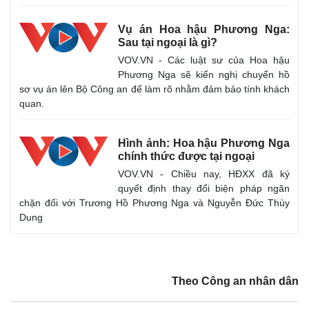
Thể thao
Ô tô - Xe máy
Bóng đá
Ô tô
Vụ án Hoa hậu Phương Nga:
Sau tại ngoại là gì?
Lịch thi đấu bóng đá
Xe máy
Thế giới thể thao
Tư vấn
VOV.VN - Các luật sư của Hoa hậu
eSports
Phương Nga sẽ kiến nghị chuyển hồ
Hậu trường
sơ vụ án lên Bộ Công an để làm rõ nhằm đảm bảo tính khách
quan.
Hình ảnh: Hoa hậu Phương Nga
chính thức được tại ngoại
VOV.VN - Chiều nay, HĐXX đã ký
quyết định thay đổi biện pháp ngăn
chặn đối với Trương Hồ Phương Nga và Nguyễn Đức Thùy
Dung
Theo Công an nhân dân