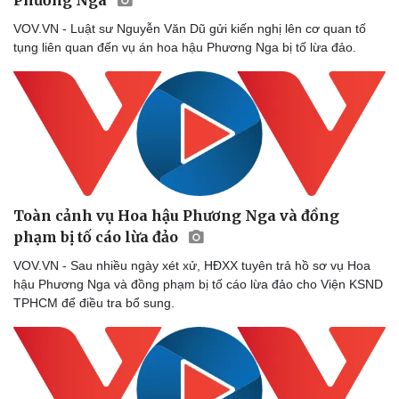
VOV.VN - Luật sư Nguyễn Văn Dũ gửi kiến nghị lên cơ quan tố
tụng liên quan đến vụ án hoa hậu Phương Nga bị tố lừa đảo.
Toàn cảnh vụ Hoa hậu Phương Nga và đồng
phạm bị tố cáo lừa đảo
VOV.VN - Sau nhiều ngày xét xử, HĐXX tuyên trả hồ sơ vụ Hoa
hậu Phương Nga và đồng phạm bị tố cáo lừa đảo cho Viện KSND
TPHCM để điều tra bổ sung.
Du lịch
Podcast
Tư vấn
Câu chuyện thời sự
Săn Tour
Đọc truyện đêm khuya
check-in
Cửa sổ tình yêu
Kể chuyện cho bé