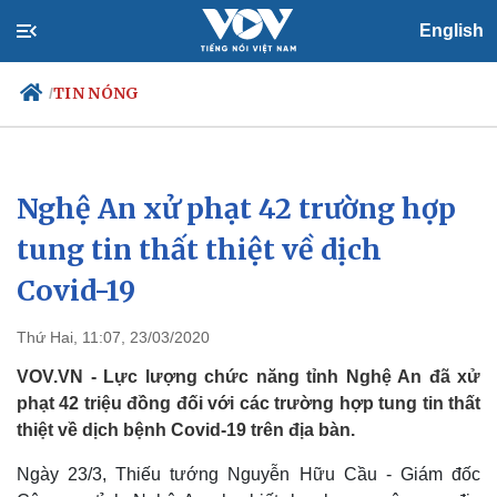
English
TIN NÓNG
/
Nghệ An xử phạt 42 trường hợp
Chính trị
Xã hội
Đảng
Tin 24h
tung tin thất thiệt về dịch
Tổ chức nhân sự
Dự báo thời tiết
Covid-19
Quốc hội
Giáo dục
Nhận diện sự thật
Dấu ấn VOV
Việc làm
Thứ Hai, 11:07, 23/03/2020
Biển đảo
VOV.VN - Lực lượng chức năng tỉnh Nghệ An đã xử
phạt 42 triệu đồng đối với các trường hợp tung tin thất
thiệt về dịch bệnh Covid-19 trên địa bàn.
Ngày 23/3, Thiếu tướng Nguyễn Hữu Cầu - Giám đốc