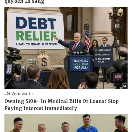
Sức khỏe
Đời sống
Dinh dưỡng - món ngon
Nhà đẹp
Cây thuốc
Blog
Sản phụ khoa
Tình yêu - Gia đình
Nhi khoa
Nam khoa
Làm đẹp - giảm cân
Phòng mạch online
Ăn sạch sống khỏe