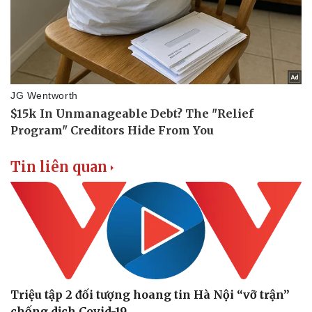
Văn hóa
Giải trí
Sân khấu - Điện ảnh
Nghệ sĩ
Văn học
Thời trang
Âm nhạc
Sao Việt
Di sản
Tin liên quan
Triệu tập 2 đối tượng hoang tin Hà Nội “vỡ trận”
chống dịch Covid-19