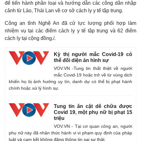
để tiến hành phân loại và hướng dẫn các công dân nhập
cảnh từ Lào, Thái Lan về cơ sở cách ly y tế tập trung.
Công an tỉnh Nghệ An đã cử lực lượng phối hợp làm
nhiệm vụ tại các điểm cách ly y tế tập trung và 62 điểm
cách ly tại cộng đồng./.
Kỳ thị người mắc Covid-19 có
thể đối diện án hình sự
Kinh tế
Thị trường
VOV.VN -Tung tin thất thiệt về người
Bất động sản
Giá vàng
mắc Covid-19 hoặc trở về từ vùng dịch
Khởi nghiệp
Tiêu dùng
khiến họ bị ảnh hưởng uy tín, danh dự có thể bị phạt hành
Tỷ giá
chính hoặc xử lý hình sự.
Chứng khoán
Giá cà phê
Tung tin ăn cật dê chữa được
Covid 19, một phụ nữ bị phạt 15
triệu
VOV.VN - Tại cơ quan công an, người
phụ nữ này đã nhận thức hành vi vi phạm quy định của pháp
luật và cam kết không đăng thông tin sai sự thật.