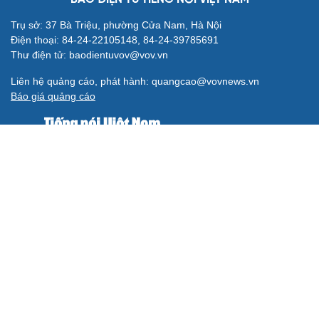
Trụ sở: 37 Bà Triệu, phường Cửa Nam, Hà Nội
Điện thoại: 84-24-22105148, 84-24-39785691
Thư điện tử: baodientuvov@vov.vn
Liên hệ quảng cáo, phát hành: quangcao@vovnews.vn
Báo giá quảng cáo
Báo in
xuất bản thứ Năm hàng tuần
Tổng Biên tập: NGÔ THIỆU PHONG
Phó Tổng Biên tập: Phạm Công Hân, Đặng Thị Khanh, Giang
Trung Sơn, Nguyễn Tuyết Yến
Cơ quan chủ quản: ĐÀI TIẾNG NÓI VIỆT NAM