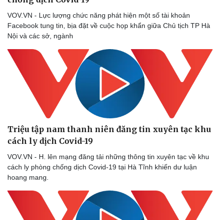
VOV.VN - Lực lượng chức năng phát hiện một số tài khoản
Facebook tung tin, bịa đặt về cuộc họp khẩn giữa Chủ tịch TP Hà
Nội và các sở, ngành
Du lịch
Podcast
Tư vấn
Câu chuyện thời sự
Triệu tập nam thanh niên đăng tin xuyên tạc khu
Săn Tour
Đọc truyện đêm khuya
cách ly dịch Covid-19
check-in
Cửa sổ tình yêu
Kể chuyện cho bé
VOV.VN - H. lên mạng đăng tải những thông tin xuyên tạc về khu
Hạt giống tâm hồn
cách ly phòng chống dịch Covid-19 tại Hà Tĩnh khiến dư luận
hoang mang.