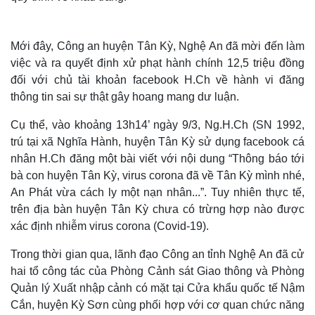
Quan sát
Video
Cuộc sống đó đây
Ảnh
Hồ sơ
E-Magazine
Mới đây, Công an huyện Tân Kỳ, Nghệ An đã mời đến làm
Infographic
việc và ra quyết định xử phạt hành chính 12,5 triệu đồng
đối với chủ tài khoản facebook H.Ch về hành vi đăng
thông tin sai sự thật gây hoang mang dư luận.
Cụ thể, vào khoảng 13h14’ ngày 9/3, Ng.H.Ch (SN 1992,
trú tại xã Nghĩa Hành, huyện Tân Kỳ sử dụng facebook cá
nhân H.Ch đăng một bài viết với nội dung “Thông báo tới
bà con huyện Tân Kỳ, virus corona đã về Tân Kỳ mình nhé,
An Phát vừa cách ly một nạn nhân...”. Tuy nhiên thực tế,
trên địa bàn huyện Tân Kỳ chưa có trừng hợp nào được
xác định nhiễm virus corona (Covid-19).
Trong thời gian qua, lãnh đạo Công an tỉnh Nghệ An đã cử
hai tổ công tác của Phòng Cảnh sát Giao thông và Phòng
Quản lý Xuất nhập cảnh có mặt tại Cửa khẩu quốc tế Nậm
Cắn, huyện Kỳ Sơn cùng phối hợp với cơ quan chức năng