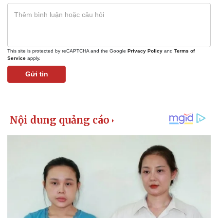
This site is protected by reCAPTCHA and the Google
Privacy Policy
and
Terms of
Service
apply.
Gửi tin
Thể thao
Ô tô - Xe máy
Bóng đá
Ô tô
Lịch thi đấu bóng đá
Xe máy
Thế giới thể thao
Tư vấn
eSports
Hậu trường