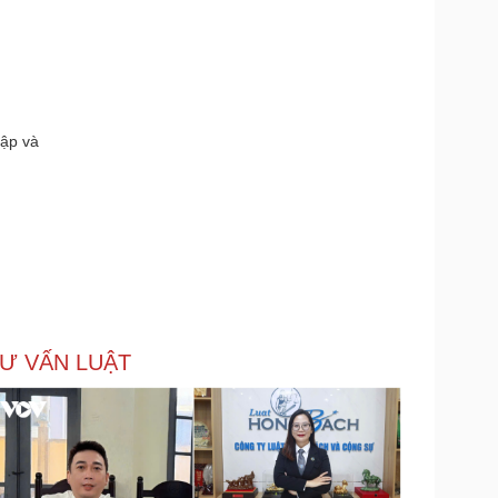
lập và
Ư VẤN LUẬT