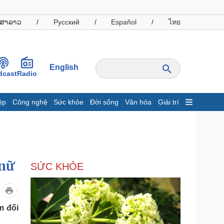
ສາລາວ
/
Русский
/
Español
/
ไทย
English
dcast
Radio
ệp
Công nghệ
Sức khỏe
Đời sống
Văn hóa
Giải trí
inh tế
Thị trường
ất động sản
Giá vàng
hởi nghiệp
Tiêu dùng
Tỷ giá
 nữ
SỨC KHỎE
Chứng khoán
Giá cà phê
oanh nghiệp
Công nghệ
m đối
hông tin doanh nghiệp
Sành điệu