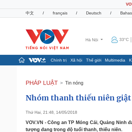
VO
中文
/
français
/
Deutsch
/
Bahas
33°C
Hà Nội
Chính trị
Xã hội
Thế giới
Multimedia
K
Chính trị
Xã hội
Đảng
Tin 24h
PHÁP LUẬT
Tin nóng
Tổ chức nhân sự
Dự báo thời tiết
Quốc hội
Giáo dục
Nhóm thanh thiếu niên giật 
Nhận diện sự thật
Dấu ấn VOV
Việc làm
Biển đảo
Thứ Hai, 21:48, 14/05/2018
Pháp luật
Quân sự - Quốc phòng
VOV.VN - Công an TP Móng Cái, Quảng Ninh đan
Vụ án
Vũ khí
tượng đang trong độ tuổi thanh, thiếu niên.