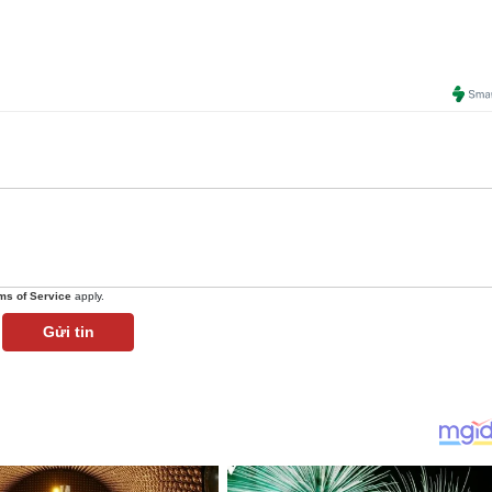
ms of Service
apply.
Gửi tin