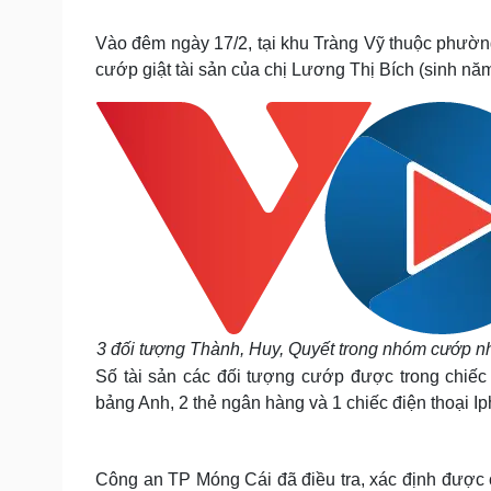
Tin nóng
Việt Nam
Tư vấn luật
Phân tích
Vào đêm ngày 17/2, tại khu Tràng Vỹ thuộc phườ
cướp giật tài sản của chị Lương Thị Bích (sinh nă
Sức khỏe
Đời sống
Dinh dưỡng - món ngon
Nhà đẹp
Cây thuốc
Blog
Sản phụ khoa
Tình yêu - Gia đình
Nhi khoa
Nam khoa
Làm đẹp - giảm cân
Phòng mạch online
Ăn sạch sống khỏe
Cải chính
3 đối tượng Thành, Huy, Quyết trong nhóm cướp n
Số tài sản các đối tượng cướp được trong chiếc 
bảng Anh, 2 thẻ ngân hàng và 1 chiếc điện thoại Ip
Công an TP Móng Cái đã điều tra, xác định được c