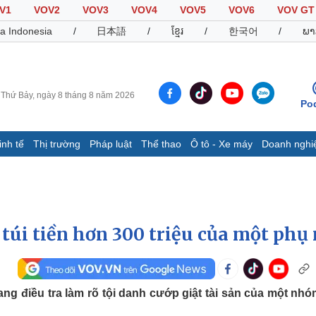
V1
VOV2
VOV3
VOV4
VOV5
VOV6
VOV GT
a Indonesia
/
日本語
/
ខ្មែរ
/
한국어
/
ພາ
Thứ Bảy, ngày 8 tháng 8 năm 2026
Po
inh tế
Thị trường
Pháp luật
Thể thao
Ô tô - Xe máy
Doanh nghi
Thế giới
Multimedia
K
Quan sát
Video
B
Cuộc sống đó đây
Ảnh
K
Hồ sơ
E-Magazine
túi tiền hơn 300 triệu của một phụ
Infographic
Thể thao
Ô tô - Xe máy
D
g điều tra làm rõ tội danh cướp giật tài sản của một nhó
Bóng đá
Ô tô
T