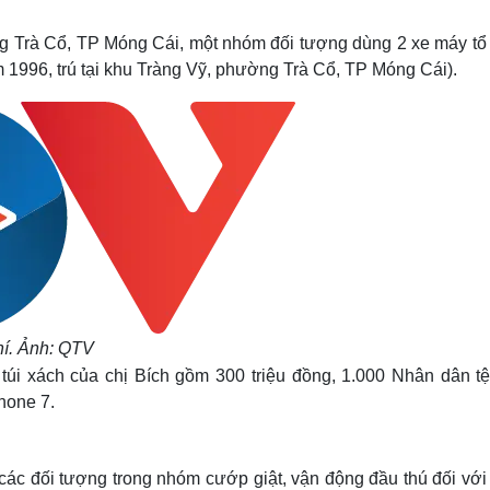
Lịch thi đấu bóng đá
Xe máy
Thế giới thể thao
Tư vấn
ng Trà Cổ, TP Móng Cái, một nhóm đối tượng dùng 2 xe máy tổ
eSports
V
m 1996, trú tại khu Tràng Vỹ, phường Trà Cổ, TP Móng Cái).
Hậu trường
Văn hóa
Giải trí
D
Sân khấu - Điện ảnh
Nghệ sĩ
Văn học
Thời trang
Âm nhạc
Sao Việt
c
Di sản
hí. Ảnh: QTV
túi xách của chị Bích gồm 300 triệu đồng, 1.000 Nhân dân tệ
hone 7.
ác đối tượng trong nhóm cướp giật, vận động đầu thú đối với 