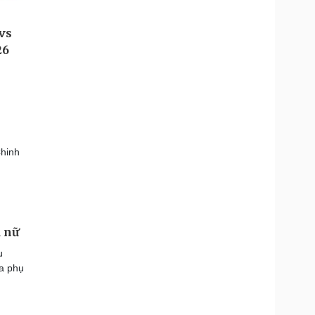
Chinh
ụ nữ
u
ủa phụ