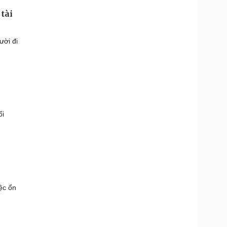
tài
ười đi
ối
ệc ổn