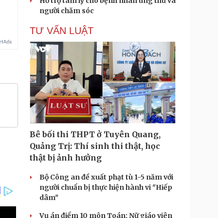
Hỗ trợ tâm lý cho bệnh nhân ung thư và
người chăm sóc
TƯ VẤN LUẬT
Bê bối thi THPT ở Tuyên Quang,
Quảng Trị: Thí sinh thi thật, học
thật bị ảnh hưởng
Bộ Công an đề xuất phạt tù 1-5 năm với
người chuẩn bị thực hiện hành vi "Hiếp
dâm"
Vụ án điểm 10 môn Toán: Nữ giáo viên