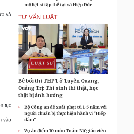
mộ liệt sĩ tập thể tại xã Hiệp Đức
ửa và
TƯ VẤN LUẬT
Bê bối thi THPT ở Tuyên Quang,
Quảng Trị: Thí sinh thi thật, học
thật bị ảnh hưởng
n tục
Bộ Công an đề xuất phạt tù 1-5 năm với
người chuẩn bị thực hiện hành vi "Hiếp
dâm"
n vào
Vụ án điểm 10 môn Toán: Nữ giáo viên