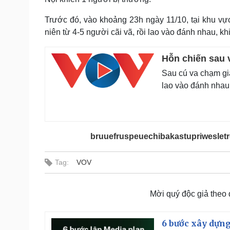
Trước đó, vào khoảng 23h ngày 11/10, tại khu vự
niên từ 4-5 người cãi vã, rồi lao vào đánh nhau, k
Hỗn chiến sau 
Sau cú va chạm gia
lao vào đánh nhau
bruuefruspeuechibakastupriwesletr
Tag:
VOV
Mời quý độc giả theo
6 bước xây dựng