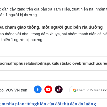
c gần cây xăng trên địa bàn xã Tam Hiệp, xuất hiện hai nhóm 
hiến 1 người bị thương.
va chạm giao thông, một người gục bên rìa đường
o thông với nhau trong đêm khuya, hai nhóm thanh niên cãi vã
 khiến 1 người bị thương.
ocrinafrophuselabistodrispukulustistaclovebrumuchucure
 dõi VOV.VN trên
Thêm VOV trên Goo
 media plan: từ nghiên cứu đối thủ đến đo lường