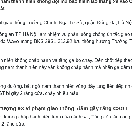
 nam thanh niên không đội mũ bảo hiểm lao thẳng xe vào 
Lịch thi đấu bóng đá
Xe máy
át
Thế giới thể thao
Tư vấn
eSports
V
Hậu trường
nút giao thông Trường Chinh- Ngã Tư Sở, quận Đống Đa, Hà Nội
Văn hóa
Giải trí
D
ng an TP Hà Nội làm nhiệm vụ phân luồng chống ùn tắc giao 
Sân khấu - Điện ảnh
Nghệ sĩ
onda Wave mang BKS 29S1-312.92 lưu thông hướng Trường Tr
Văn học
Thời trang
Âm nhạc
Sao Việt
c
Di sản
h niên không chấp hành và tăng ga bỏ chạy. Đến chốt tiếp theo
hưng nam thanh niên này vẫn không chấp hành mà nhấn ga đâm 
g đường, bất ngờ nam thanh niên vùng dậy tung liên tiếp nhi
T bị gãy 2 răng cửa, chảy nhiều máu.
i tượng 9X vi phạm giao thông, đấm gãy răng CSGT
g, không chấp hành hiệu lệnh của cảnh sát, Tùng còn tấn công
 2 răng cửa.