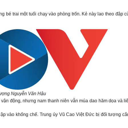
g bé trai một tuổi chạy vào phòng trốn. Kẻ này lao theo đập c
tượng Nguyễn Văn Hậu
 vận động, nhưng nam thanh niên vẫn múa dao hăm dọa và liê
ã ập vào khống chế. Trung úy Vũ Cao Việt Đức bị đối tượng cắ