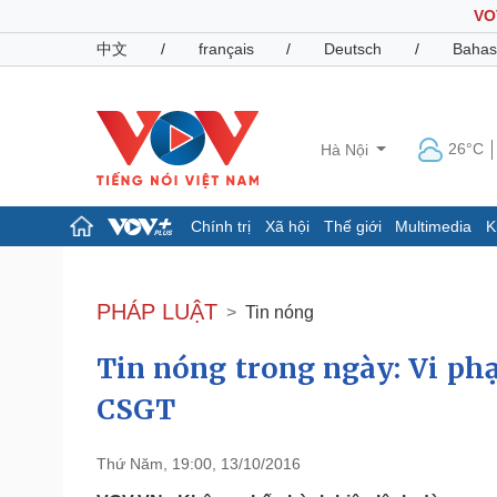
VO
中文
/
français
/
Deutsch
/
Bahas
26°C
Hà Nội
Chính trị
Xã hội
Thế giới
Multimedia
K
Chính trị
Xã hội
Đảng
Tin 24h
PHÁP LUẬT
Tin nóng
Tổ chức nhân sự
Dự báo thời tiết
Quốc hội
Giáo dục
Tin nóng trong ngày: Vi ph
Nhận diện sự thật
Dấu ấn VOV
Việc làm
CSGT
Biển đảo
Pháp luật
Quân sự - Quốc phòng
Thứ Năm, 19:00, 13/10/2016
Vụ án
Vũ khí