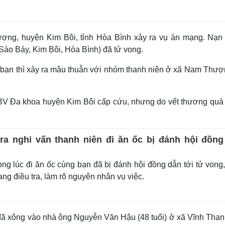
ượng, huyện Kim Bôi, tỉnh Hòa Bình xảy ra vụ án mạng. Nạn
 Sào Báy, Kim Bôi, Hòa Bình) đã tử vong.
ng bạn thì xảy ra mâu thuẫn với nhóm thanh niên ở xã Nam Thượ
V Đa khoa huyện Kim Bôi cấp cứu, nhưng do vết thương quá
ra nghi vấn thanh niên đi ăn ốc bị đánh hội đồng
ong lúc đi ăn ốc cùng bạn đã bị đánh hội đồng dẫn tới tử vong
g điều tra, làm rõ nguyên nhân vụ việc.
ã xông vào nhà ông Nguyễn Văn Hậu (48 tuổi) ở xã Vĩnh Thạn