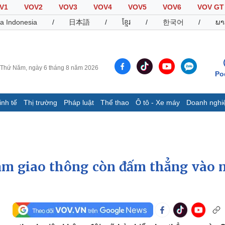
V1
VOV2
VOV3
VOV4
VOV5
VOV6
VOV GT
a Indonesia
/
日本語
/
ខ្មែរ
/
한국어
/
ພາ
Thứ Năm, ngày 6 tháng 8 năm 2026
Po
inh tế
Thị trường
Pháp luật
Thể thao
Ô tô - Xe máy
Doanh nghi
Thế giới
Multimedia
K
Quan sát
Video
B
Cuộc sống đó đây
Ảnh
K
Hồ sơ
E-Magazine
ạm giao thông còn đấm thẳng vào 
Infographic
Thể thao
Ô tô - Xe máy
D
Bóng đá
Ô tô
T