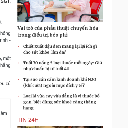
CSGT,
Doanh nghiệp 24h
Tin Công nghệ
Doanh nhân
Trải nghiệm
ì cộng đồng
Chuyển đổi số
.
Vai trò của phẫu thuật chuyển hóa
u lịch
Podcast
thông
trong điều trị béo phì
Tư vấn
Câu chuyện thời sự
inh -
Săn Tour
Đọc truyện đêm khuya
Chiết xuất đậu đen mang lại lợi ích gì
heck-in
Cửa sổ tình yêu
cho sức khỏe, làn da?
Kể chuyện cho bé
, một
Tuổi 70 uống 5 loại thuốc mỗi ngày: Giá
Hạt giống tâm hồn
thẳng
như chuẩn bị từ tuổi 40
Tại sao cần cấm kinh doanh khí N2O
ều cú
(khí cười) ngoài mục đích y tế?
Loại lá vừa cay vừa đắng là vị thuốc bổ
gan, biết dùng sức khoẻ càng thăng
hạng
 làm
TIN 24H