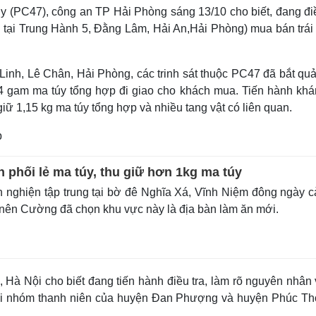
y (PC47), công an TP Hải Phòng sáng 13/10 cho biết, đang điề
 tại Trung Hành 5, Đằng Lâm, Hải An,Hải Phòng) mua bán trái
inh, Lê Chân, Hải Phòng, các trinh sát thuộc PC47 đã bắt quả
 gam ma túy tổng hợp đi giao cho khách mua. Tiến hành khá
ữ 1,15 kg ma túy tổng hợp và nhiều tang vật có liên quan.
p
 phối lẻ ma túy, thu giữ hơn 1kg ma túy
 nghiện tập trung tại bờ đê Nghĩa Xá, Vĩnh Niệm đông ngày 
i nên Cường đã chọn khu vực này là địa bàn làm ăn mới.
Hà Nội cho biết đang tiến hành điều tra, làm rõ nguyên nhân 
hai nhóm thanh niên của huyện Đan Phượng và huyện Phúc Th