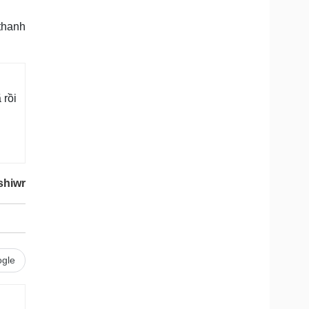
thanh
 rồi
shiwr
gle