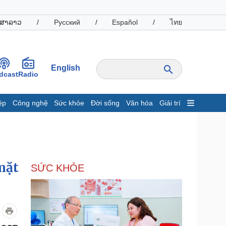
ສາລາວ
/
Русский
/
Español
/
ไทย
English
dcast
Radio
ệp
Công nghệ
Sức khỏe
Đời sống
Văn hóa
Giải trí
inh tế
Thị trường
ất động sản
Giá vàng
hởi nghiệp
Tiêu dùng
Tỷ giá
mặt
SỨC KHỎE
Chứng khoán
Giá cà phê
oanh nghiệp
Công nghệ
hông tin doanh nghiệp
Sành điệu