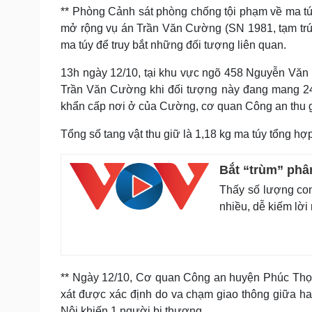
** Phòng Cảnh sát phòng chống tội phạm về ma tú
mở rộng vụ án Trần Văn Cường (SN 1981, tạm trú
ma túy để truy bắt những đối tượng liên quan.
13h ngày 12/10, tại khu vực ngõ 458 Nguyễn Văn L
Trần Văn Cường khi đối tượng này đang mang 24
khẩn cấp nơi ở của Cường, cơ quan Công an thu gi
Tổng số tang vật thu giữ là 1,18 kg ma túy tổng hợ
Bắt “trùm” phân
Thấy số lượng con
nhiều, dễ kiếm lờ
** Ngày 12/10, Cơ quan Công an huyện Phúc Thọ, 
xát được xác định do va chạm giao thông giữa 
Nội khiến 1 người bị thương.