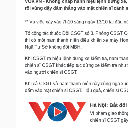
VOV.VN - Không chấp hành hiệu lệnh dừng xe,
Tin nóng
Việt Nam
rồi vùng dậy đấm thẳng vào mặt chiến sĩ cảnh s
Tư vấn luật
Phân tích
** Vụ việc xảy vào 7h10 sáng ngày 13/10 tại đầu 
Sức khỏe
Đời sống
Tổ công tác thuộc Đội CSGT số 3, Phòng CSGT Cô
Dinh dưỡng - món ngon
Nhà đẹp
thì có một nam thanh niên điều khiển xe máy H
Cây thuốc
Blog
Ngã Tư Sở không đội MBH.
Sản phụ khoa
Tình yêu - Gia đình
Nhi khoa
Khi CSGT ra hiệu lệnh dừng xe kiểm tra, nam than
Nam khoa
chiến sĩ CSGT khác tiếp tục dừng xe kiểm tra n
Làm đẹp - giảm cân
vào người chiến sĩ CSGT.
Phòng mạch online
Ăn sạch sống khỏe
Khi cả CSGT và nam thanh niên này cùng ngã xuốn
đấm vào mặt chiến sĩ CSGT. Hậu quả, chiến sĩ CSG
Cải chính
Hà Nội: Bắt đố
Vi phạm giao thôn
chiến sĩ CSGT gãy