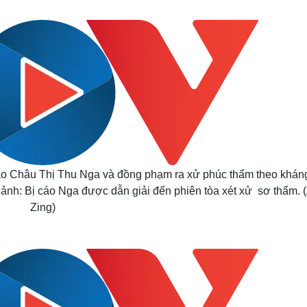
Lịch thi đấu bóng đá
Xe máy
Thế giới thể thao
Tư vấn
eSports
V
Hậu trường
Văn hóa
Giải trí
D
Sân khấu - Điện ảnh
Nghệ sĩ
Văn học
Thời trang
Âm nhạc
Sao Việt
c
Di sản
cáo Châu Thị Thu Nga và đồng phạm ra xử phúc thẩm theo khán
g ảnh: Bị cáo Nga được dẫn giải đến phiên tòa xét xử sơ thẩm. 
Zing)