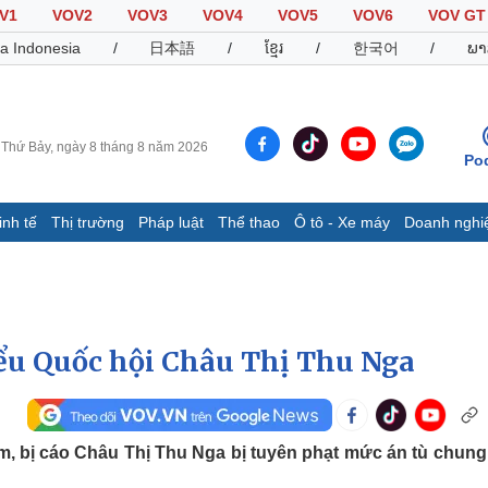
V1
VOV2
VOV3
VOV4
VOV5
VOV6
VOV GT
a Indonesia
/
日本語
/
ខ្មែរ
/
한국어
/
ພາ
Thứ Bảy, ngày 8 tháng 8 năm 2026
Po
inh tế
Thị trường
Pháp luật
Thể thao
Ô tô - Xe máy
Doanh nghi
Thế giới
Multimedia
K
Quan sát
Video
B
Cuộc sống đó đây
Ảnh
K
Hồ sơ
E-Magazine
iểu Quốc hội Châu Thị Thu Nga
Infographic
Thể thao
Ô tô - Xe máy
D
ẩm, bị cáo Châu Thị Thu Nga bị tuyên phạt mức án tù chung
Bóng đá
Ô tô
T