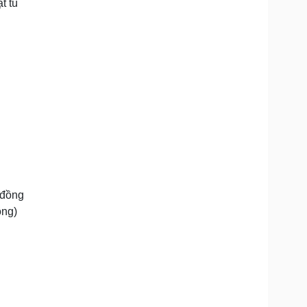
t tù
 đồng
ông)