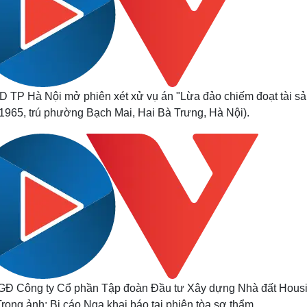
 TP Hà Nội mở phiên xét xử vụ án "Lừa đảo chiếm đoạt tài sả
1965, trú phường Bạch Mai, Hai Bà Trưng, Hà Nội).
TGĐ Công ty Cổ phần Tập đoàn Đầu tư Xây dựng Nhà đất Hous
rong ảnh: Bị cáo Nga khai báo tại phiên tòa sơ thẩm.