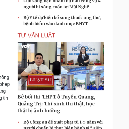
Cứu sống nạn nhân thứ hai trong vụ 4
người bị sóng cuốn tại Mũi Nghê
Bộ Y tế dự kiến bổ sung thuốc ung thư,
bệnh hiếm vào danh mục BHYT
TƯ VẤN LUẬT
thông
 phép
ạng
Bê bối thi THPT ở Tuyên Quang,
 tin
Quảng Trị: Thí sinh thi thật, học
thật bị ảnh hưởng
Bộ Công an đề xuất phạt tù 1-5 năm với
người chuẩn bị thực hiện hành vi "Hiếp