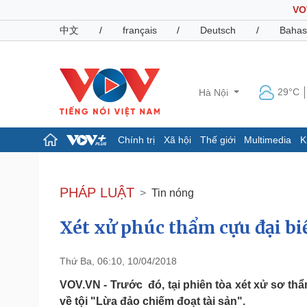
VO
中文
/
français
/
Deutsch
/
Bahas
29°C
Hà Nội
Chính trị
Xã hội
Thế giới
Multimedia
K
Chính trị
Xã hội
Đảng
Tin 24h
PHÁP LUẬT
Tin nóng
Tổ chức nhân sự
Dự báo thời tiết
Quốc hội
Giáo dục
Xét xử phúc thẩm cựu đại b
Nhận diện sự thật
Dấu ấn VOV
Việc làm
Biển đảo
Thứ Ba, 06:10, 10/04/2018
Pháp luật
Quân sự - Quốc phòng
VOV.VN - Trước đó, tại phiên tòa xét xử sơ th
Vụ án
Vũ khí
về tội "Lừa đảo chiếm đoạt tài sản".