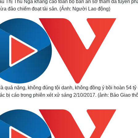
u Thị Thu Nga kháng cáo toàn bộ bản án sơ thẩm đã tuyên phạ
 Lừa đảo chiếm đoạt tài sản. (Ảnh: Người Lao động)
là quá nặng, không đúng tội danh, không đồng ý bồi hoàn 54 tỷ
ác bị cáo trong phiên xét xử sáng 2/10/2017. (ảnh: Báo Giao th