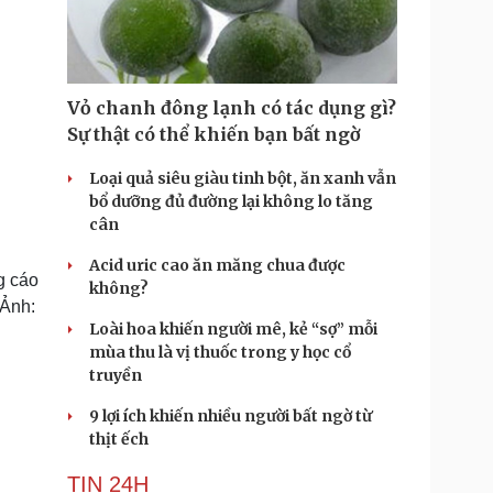
Doanh nghiệp 24h
Tin Công nghệ
Doanh nhân
Trải nghiệm
ì cộng đồng
Chuyển đổi số
Vỏ chanh đông lạnh có tác dụng gì?
u lịch
Podcast
Sự thật có thể khiến bạn bất ngờ
Tư vấn
Câu chuyện thời sự
Săn Tour
Đọc truyện đêm khuya
Loại quả siêu giàu tinh bột, ăn xanh vẫn
heck-in
Cửa sổ tình yêu
bổ dưỡng đủ đường lại không lo tăng
Kể chuyện cho bé
cân
Hạt giống tâm hồn
Acid uric cao ăn măng chua được
g cáo
không?
(Ảnh:
Loài hoa khiến người mê, kẻ “sợ” mỗi
mùa thu là vị thuốc trong y học cổ
truyền
9 lợi ích khiến nhiều người bất ngờ từ
thịt ếch
TIN 24H