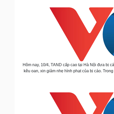
Tin nóng
Việt Nam
Tư vấn luật
Phân tích
Sức khỏe
Đời sống
Dinh dưỡng - món ngon
Nhà đẹp
Cây thuốc
Blog
Sản phụ khoa
Tình yêu - Gia đình
Nhi khoa
Nam khoa
Làm đẹp - giảm cân
Hôm nay, 10/4, TAND cấp cao tại Hà Nội đưa bị 
Phòng mạch online
kêu oan, xin giảm nhẹ hình phạt của bị cáo. Tron
Ăn sạch sống khỏe
Cải chính