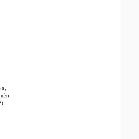
 a,
hiên
M)