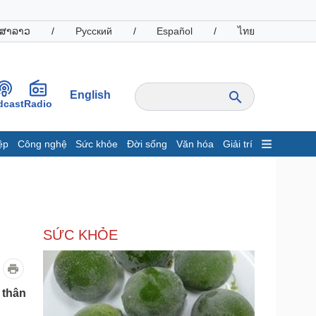
ສາລາວ
/
Русский
/
Español
/
ไทย
English
dcast
Radio
ệp
Công nghệ
Sức khỏe
Đời sống
Văn hóa
Giải trí
inh tế
Thị trường
ất động sản
Giá vàng
hởi nghiệp
Tiêu dùng
Tỷ giá
SỨC KHỎE
Chứng khoán
Giá cà phê
oanh nghiệp
Công nghệ
 thân
hông tin doanh nghiệp
Sành điệu