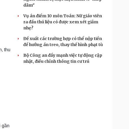
dâm"
Vụ án điểm 10 môn Toán: Nữ giáo viên
ra đầu thú liệu có được xem xét giảm
nhẹ?
Đề xuất các trường hợp có thể nộp tiền
để hưởng án treo, thay thế hình phạt tù
, thu
Bộ Công an đẩy mạnh việc tự động cập
nhật, điều chỉnh thông tin cư trú
i gần