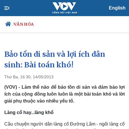
English
VĂN HÓA
/
Bảo tồn di sản và lợi ích dân
Chính trị
Xã hội
Đảng
Tin 24h
sinh: Bài toán khó!
Tổ chức nhân sự
Dự báo thời tiết
Quốc hội
Giáo dục
Thứ Ba, 16:30, 14/05/2013
Nhận diện sự thật
Dấu ấn VOV
Việc làm
(VOV) - Làm thế nào để bảo tồn di sản và đảm bảo lợi
Biển đảo
ích của cộng đồng luôn luôn là một bài toán khó và lời
giải phụ thuộc vào nhiều yếu tố.
Làng cổ hay...làng khổ
Câu chuyện người dân làng cổ Đường Lâm - ngôi làng cổ