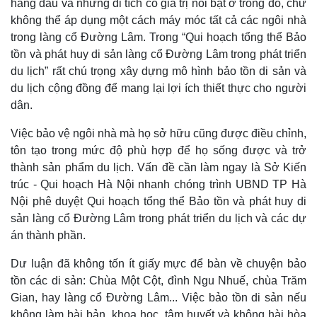
hàng đầu và những di tích có giá trị nổi bật ở trong đó, chứ
không thể áp dụng một cách máy móc tất cả các ngôi nhà
trong làng cổ Đường Lâm. Trong “Qui hoạch tổng thể Bảo
Pháp luật
Quân sự - Quốc phòng
tồn và phát huy di sản làng cổ Đường Lâm trong phát triển
Vụ án
Vũ khí
du lịch”
rất chú trọng xây dựng mô hình bảo tồn di sản và
Tin nóng
Việt Nam
du lịch cộng đồng để mang lại lợi ích thiết thực cho người
Tư vấn luật
Phân tích
dân.
Việc bảo vệ ngôi nhà mà họ sở hữu cũng được điều chỉnh,
tôn tạo trong mức độ phù hợp để họ sống được và trở
thành sản phẩm du lịch. Vấn đề cần làm ngay là Sở Kiến
trúc - Qui hoạch Hà Nội nhanh chóng trình UBND TP Hà
Nội phê duyệt Qui hoạch tổng thể Bảo tồn và phát huy di
sản làng cổ Đường Lâm trong phát triển du lịch và các dự
án thành phần.
Dư luận đã không tốn ít giấy mực để bàn về chuyện bảo
tồn các di sản: Chùa Một Cột, đình Ngu Nhuế, chùa Trăm
Gian, hay làng cổ Đường Lâm... Việc bảo tồn di sản nếu
không làm bài bản, khoa học, tâm huyết và không hài hòa