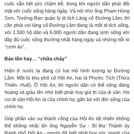
cuộc vẫn hết sức chậm trễ, trong khi người dân phải đối
mặt với cuộc sống hàng ngày. Và nói như ông Phạm Hùng
Sơn, Trưởng Ban quản lý di tích Làng cổ Đường Lâm, thì
cần phải coi làng cổ Đường Lâm đang là một di tích sống,
với 1.500 hộ dân và 6.000 người dân đang sinh sống với
đầy đủ cuộc sống thường nhật hàng ngày và những nỗi lo
"cơm áo".
Bảo tồn hay… “chữa cháy”
Hiện ở nước ta đang có hai mô hình tương tự Đường
Lâm. Một là khu phố cổ Hội An, hai là Phước Tích (Thừa
Thiên- Huế). Ở Hội An, thì người dân có thể sống đàng
hoàng và giàu lên nhờ biết phát huy giá trị của di sản. Họ
coi di sản Hội An là của chính họ, gắn bó với đời sống của
chính họ.
Góp phần vào sự thành công của Hội An tất nhiên không
thể không nhắc tới ông Nguyễn Sự - Bí thư Thành ủy
thành phố Hội An - người đã biết phát huy sức mạnh của