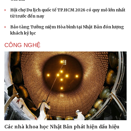
Hội chợ Du lịch quốc tế TP.HCM 2026 có quy mô lớn nhất
từ trước đến nay
Bảo tàng Tưởng niệm Hòa bình tại Nhật Bản đón lượng
khách kỷ lục
CÔNG NGHỆ
Sức khỏe
Đời sống
Dinh dưỡng - món ngon
Nhà đẹp
Cây thuốc
Blog
Sản phụ khoa
Tình yêu - Gia đình
Các nhà khoa học Nhật Bản phát hiện dấu hiệu
Nhi khoa