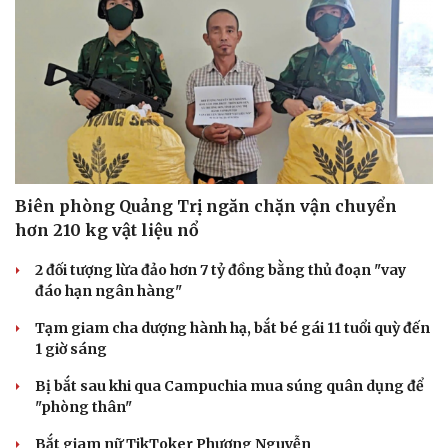
Biên phòng Quảng Trị ngăn chặn vận chuyển
Văn hóa
Giải trí
hơn 210 kg vật liệu nổ
Sân khấu - Điện ảnh
Nghệ sĩ
Văn học
Thời trang
2 đối tượng lừa đảo hơn 7 tỷ đồng bằng thủ đoạn "vay
Âm nhạc
Sao Việt
đáo hạn ngân hàng"
Di sản
Tạm giam cha dượng hành hạ, bắt bé gái 11 tuổi quỳ đến
1 giờ sáng
Bị bắt sau khi qua Campuchia mua súng quân dụng để
"phòng thân"
Bắt giam nữ TikToker Phượng Nguyễn