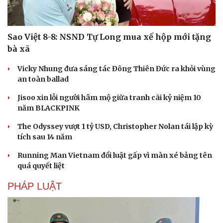
Sao Việt 8-8: NSND Tự Long mua xế hộp mới tặng
bà xã
Vicky Nhung đưa sáng tác Đông Thiên Đức ra khỏi vùng
an toàn ballad
Jisoo xin lỗi người hâm mộ giữa tranh cãi kỷ niệm 10
năm BLACKPINK
The Odyssey vượt 1 tỷ USD, Christopher Nolan tái lập kỳ
tích sau 14 năm
Running Man Vietnam đổi luật gấp vì màn xé bảng tên
quá quyết liệt
PHÁP LUẬT