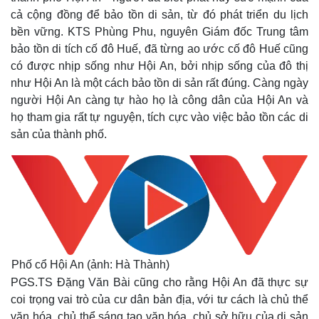
cả cộng đồng để bảo tồn di sản, từ đó phát triển du lịch
bền vững. KTS Phùng Phu, nguyên Giám đốc Trung tâm
bảo tồn di tích cố đô Huế, đã từng ao ước cố đô Huế cũng
có được nhịp sống như Hội An, bởi nhịp sống của đô thị
như Hội An là một cách bảo tồn di sản rất đúng. Càng ngày
người Hội An càng tự hào họ là công dân của Hội An và
họ tham gia rất tự nguyện, tích cực vào việc bảo tồn các di
sản của thành phố.
Kinh tế
Thị trường
Bất động sản
Giá vàng
Khởi nghiệp
Tiêu dùng
Tỷ giá
Chứng khoán
Phố cổ Hội An (ảnh: Hà Thành)
Giá cà phê
PGS.TS Đặng Văn Bài cũng cho rằng Hội An đã thực sự
coi trọng vai trò của cư dân bản địa, với tư cách là chủ thể
văn hóa, chủ thể sáng tạo văn hóa, chủ sở hữu của di sản