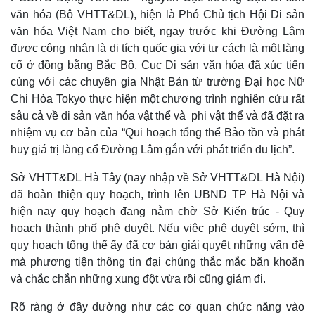
văn hóa (Bộ VHTT&DL), hiện là Phó Chủ tịch Hội Di sản
Thế giới
Multimedia
văn hóa Việt Nam cho biết, ngay trước khi Đường Lâm
Quan sát
Video
được công nhận là di tích quốc gia với tư cách là một làng
Cuộc sống đó đây
Ảnh
Hồ sơ
E-Magazine
cổ ở đồng bằng Bắc Bộ, Cục Di sản văn hóa đã xúc tiến
Infographic
cùng với các chuyên gia Nhật Bản từ trường Đại học Nữ
Chi Hòa Tokyo thực hiện một chương trình nghiên cứu rất
sâu cả về di sản văn hóa vật thể và phi vật thể và đã đặt ra
nhiệm vụ cơ bản của “Qui hoạch tổng thể Bảo tồn và phát
huy giá trị làng cổ Đường Lâm gắn với phát triển du lịch”.
Sở VHTT&DL Hà Tây (nay nhập về Sở VHTT&DL Hà Nội)
đã hoàn thiện quy hoạch, trình lên UBND TP Hà Nội và
hiện nay quy hoạch đang nằm chờ Sở Kiến trúc - Quy
hoạch thành phố phê duyệt. Nếu việc phê duyệt sớm, thì
quy hoạch tổng thể ấy đã cơ bản giải quyết những vấn đề
mà phương tiện thông tin đại chúng thắc mắc băn khoăn
và chắc chắn những xung đột vừa rồi cũng giảm đi.
Rõ ràng ở đây dường như các cơ quan chức năng vào