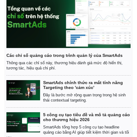
Các chỉ số quảng cáo trong trình quản lý của SmartAds
Thông qua các chỉ số này, thương hiệu đánh giá mức độ hiển thị,
tương tác, hiệu quả chi phí.
SmartAds chính thức ra mắt tính năng
Targeting theo 'cảm xúc'
Thể thao
Ô tô - Xe máy
Đây là bước mở rộng quan trọng trong hệ sinh
Bóng đá
Ô tô
thái contextual targeting.
Lịch thi đấu bóng đá
Xe máy
Thế giới thể thao
Tư vấn
5 công cụ tạo tiêu đề và mô tả quảng cáo
eSports
cho thương hiệu 2026
Hậu trường
SmartAds tổng hợp 5 công cụ tạo headline
quảng cáo bằng AI giúp tiết kiệm thời gian và tối