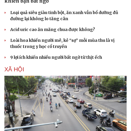
khiến bạn bất ngờ
Du lịch
Podcast
Tư vấn
Câu chuyện thời sự
Loại quả siêu giàu tinh bột, ăn xanh vẫn bổ dưỡng đủ
Săn Tour
Đọc truyện đêm khuya
đường lại không lo tăng cân
check-in
Cửa sổ tình yêu
Kể chuyện cho bé
Acid uric cao ăn măng chua được không?
Hạt giống tâm hồn
Loài hoa khiến người mê, kẻ “sợ” mỗi mùa thu là vị
thuốc trong y học cổ truyền
9 lợi ích khiến nhiều người bất ngờ từ thịt ếch
XÃ HỘI