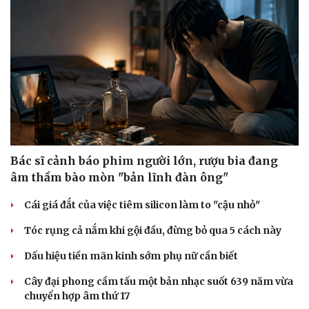
Doanh nghiệp
Công nghệ
Thông tin doanh nghiệp
Sành điệu
Doanh nghiệp 24h
Tin Công nghệ
Doanh nhân
Trải nghiệm
Vì cộng đồng
Chuyển đổi số
Bác sĩ cảnh báo phim người lớn, rượu bia đang
âm thầm bào mòn "bản lĩnh đàn ông"
Cái giá đắt của việc tiêm silicon làm to "cậu nhỏ"
Tóc rụng cả nắm khi gội đầu, đừng bỏ qua 5 cách này
Dấu hiệu tiền mãn kinh sớm phụ nữ cần biết
Cây đại phong cầm tấu một bản nhạc suốt 639 năm vừa
chuyển hợp âm thứ 17