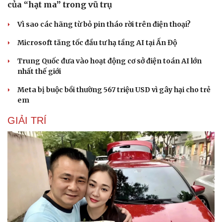
Nam khoa
của “hạt ma” trong vũ trụ
Làm đẹp - giảm cân
Phòng mạch online
Vì sao các hãng từ bỏ pin tháo rời trên điện thoại?
Ăn sạch sống khỏe
Microsoft tăng tốc đầu tư hạ tầng AI tại Ấn Độ
Trung Quốc đưa vào hoạt động cơ sở điện toán AI lớn
nhất thế giới
Meta bị buộc bồi thường 567 triệu USD vì gây hại cho trẻ
em
GIẢI TRÍ