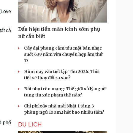
Doanh nghiệp 24h
Tin Công nghệ
Doanh nhân
Trải nghiệm
(Love
ì cộng đồng
Chuyển đổi số
Dấu hiệu tiền mãn kinh sớm phụ
tất cả
u lịch
Podcast
nữ cần biết
Tư vấn
Câu chuyện thời sự
Săn Tour
Đọc truyện đêm khuya
Cây đại phong cầm tấu một bản nhạc
heck-in
Cửa sổ tình yêu
suốt 639 năm vừa chuyển hợp âm thứ
Kể chuyện cho bé
17
Hạt giống tâm hồn
Hôm nay vào tiết lập Thu 2026: Thời
tiết sẽ thay đổi ra sao?
Bôi nhọ trên mạng: Thế giới xử lý người
tung tin xúc phạm thế nào?
Chi phí xây nhà mái Nhật 1 tầng 3
phòng ngủ 100m2 hết bao nhiêu tiền?
à phổ
DU LỊCH