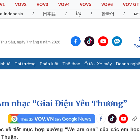
V1
VOV2
VOV3
VOV4
VOV5
VOV6
VOV GT
a Indonesia
/
日本語
/
ខ្មែរ
/
한국어
/
ພາ
Thứ Sáu, ngày 7 tháng 8 năm 2026
Po
inh tế
Thị trường
Pháp luật
Thể thao
Ô tô - Xe máy
Doanh nghi
Thế giới
Multimedia
K
Quan sát
Video
B
Cuộc sống đó đây
Ảnh
K
Hồ sơ
E-Magazine
 Âm nhạc “Giai Điệu Yêu Thương”
Infographic
Thể thao
Ô tô - Xe máy
D
ộc về tiết mục hợp xướng “We are one” của các em học
h Thuận.
Bóng đá
Ô tô
T