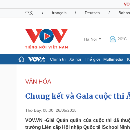
VO
中文
/
français
/
Deutsch
/
Bahas
26°C
Hà Nội
Chính trị
Xã hội
Thế giới
Multimedia
K
Chính trị
Xã hội
Đảng
Tin 24h
VĂN HÓA
Tổ chức nhân sự
Dự báo thời tiết
Quốc hội
Giáo dục
Chung kết và Gala cuộc thi
Nhận diện sự thật
Dấu ấn VOV
Việc làm
Biển đảo
Thứ Bảy, 08:00, 26/05/2018
Pháp luật
Quân sự - Quốc phòng
VOV.VN -Giải Quán quân của cuộc thi đã thu
trường Liên cấp Hội nhập Quốc tế iSchool Nin
Vụ án
Vũ khí