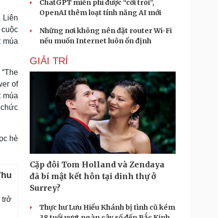
ChatGPT miễn phí được “cởi trói”,
OpenAI thêm loạt tính năng AI mới
 Liên
a cuộc
Những nơi không nên đặt router Wi-Fi
nếu muốn Internet luôn ổn định
át múa
GIẢI TRÍ
 “The
er of
át múa
 chức
học hè
Cặp đôi Tom Holland và Zendaya
Thu
đã bí mật kết hôn tại dinh thự ở
Surrey?
 trở
Thực hư Lưu Hiểu Khánh bị tình cũ kém
38 tuổi vượt ngàn cây số đến Bắc Kinh