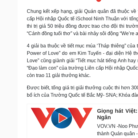
Chung kết xếp hạng, giải Quán quân đã thuộc về
cấp Hội nhập Quốc tế iSchool Ninh Thuận với tổng g
thi trị giá 50 triệu đồng được trao cho đội thi tr
“Cánh đồng tuổi thơ” và bài nhảy sôi động “We’re 
4 giải ba thuộc về tiết mục múa ‘Tháp thiêng” củ
Power of Love” do em Kim Tuyến - đại diện Hệ t
Love” cũng giành giải “Tiết mục hát tiếng Anh hay
“Đạo làm con” của trường Liên cấp Hội nhập Quốc 
còn trao 11 giải thưởng khác.
Được biết, tổng giá trị giải thưởng cuộc thi hơn 30
bổ ích của Trường Quốc tế Bắc Mỹ- SNA; Khóa đào
Giọng hát Việt
Ngân
VOV.VN -Noo Phước
thành Quán quân - 