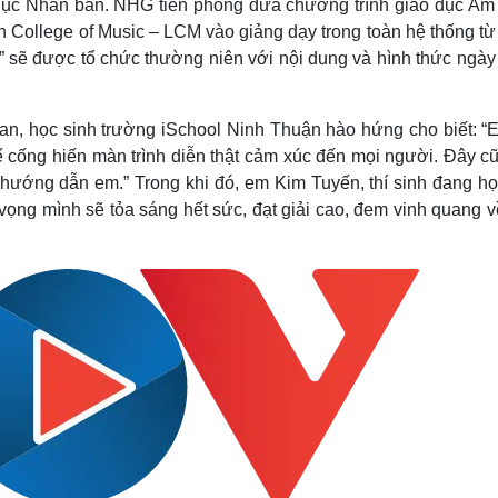
o dục Nhân bản. NHG tiên phong đưa chương trình giáo dục Âm
n College of Music – LCM vào giảng dạy trong toàn hệ thống t
” sẽ được tổ chức thường niên với nội dung và hình thức ngày
an, học sinh trường iSchool Ninh Thuận hào hứng cho biết: “E
 cống hiến màn trình diễn thật cảm xúc đến mọi người. Đây cũ
 hướng dẫn em.” Trong khi đó, em Kim Tuyến, thí sinh đang họ
vọng mình sẽ tỏa sáng hết sức, đạt giải cao, đem vinh quang v