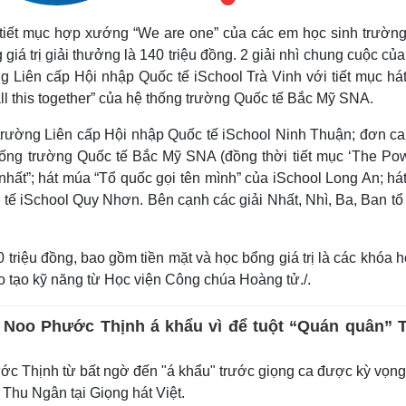
 tiết mục hợp xướng “We are one” của các em học sinh trường
iá trị giải thưởng là 140 triệu đồng. 2 giải nhì chung cuộc củ
ường Liên cấp Hội nhập Quốc tế iSchool Trà Vinh với tiết mục h
all this together” của hệ thống trường Quốc tế Bắc Mỹ SNA.
a trường Liên cấp Hội nhập Quốc tế iSchool Ninh Thuận; đơn ca
hống trường Quốc tế Bắc Mỹ SNA (đồng thời tiết mục ‘The Pow
 nhất”; hát múa “Tổ quốc gọi tên mình” của iSchool Long An; h
tế iSchool Quy Nhơn. Bên cạnh các giải Nhất, Nhì, Ba, Ban tổ
0 triệu đồng, bao gồm tiền mặt và học bổng giá trị là các khóa 
 tạo kỹ năng từ Học viện Công chúa Hoàng tử./.
: Noo Phước Thịnh á khẩu vì để tuột “Quán quân” 
 Thịnh từ bất ngờ đến "á khẩu" trước giọng ca được kỳ vọng
Thu Ngân tại Giọng hát Việt.