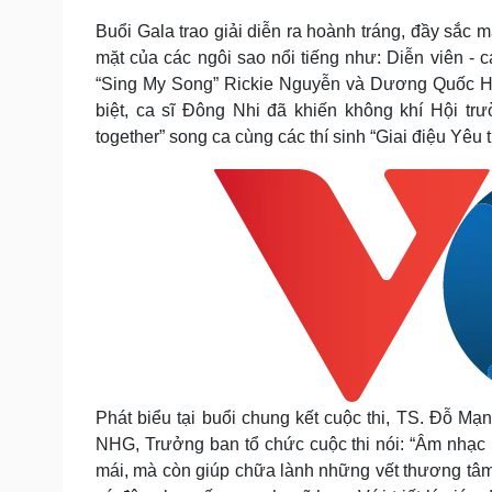
Buổi Gala trao giải diễn ra hoành tráng, đầy sắc
mặt của các ngôi sao nổi tiếng như: Diễn viên -
“Sing My Song” Rickie Nguyễn và Dương Quốc Hu
biệt, ca sĩ Đông Nhi đã khiến không khí Hội tr
together” song ca cùng các thí sinh “Giai điệu Yêu
Phát biểu tại buổi chung kết cuộc thi, TS. Đỗ 
NHG, Trưởng ban tổ chức cuộc thi nói: “Âm nhạc 
mái, mà còn giúp chữa lành những vết thương tâm h