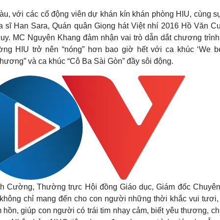
 màu, với các cổ động viên dự khán kín khán phòng HIU, cùng s
 ca sĩ Han Sara, Quán quân Giọng hát Việt nhí 2016 Hồ Văn C
y. MC Nguyên Khang đảm nhận vai trò dẫn dắt chương trình
ường HIU trở nên “nóng” hơn bao giờ hết với ca khúc ‘We b
 thương” và ca khúc “Cô Ba Sài Gòn” đầy sôi động.
Mạnh Cường, Thường trực Hội đồng Giáo dục, Giám đốc Chuyê
không chỉ mang đến cho con người những thời khắc vui tươi, 
ồn, giúp con người có trái tim nhạy cảm, biết yêu thương, ch