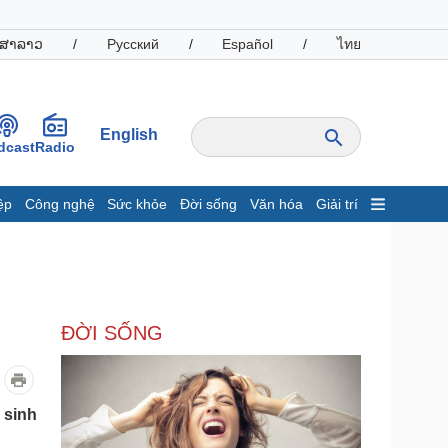
ສາລາວ
/
Русский
/
Español
/
ไทย
English
dcast
Radio
ệp
Công nghệ
Sức khỏe
Đời sống
Văn hóa
Giải trí
inh tế
Thị trường
ất động sản
Giá vàng
hởi nghiệp
Tiêu dùng
Tỷ giá
ĐỜI SỐNG
Chứng khoán
Giá cà phê
oanh nghiệp
Công nghệ
 sinh
hông tin doanh nghiệp
Sành điệu