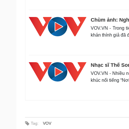
Chùm ảnh: Nghẹ
VOV.VN - Trong ti
khán thính giả đã đ
Nhạc sĩ Thế Son
VOV.VN - Nhiều ng
khúc nổi tiếng “Nơ
Tag:
VOV