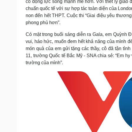
có động lực sống mạnh mẽ hơn. Với triết lý giá
chuẩn quốc tế với sự hợp tác toàn diện của Londo
non đến hết THPT. Cuộc thi “Giai điệu yêu thương
phong phú hơn”.
Có mặt trong buổi sáng diễn ra Gala, em Quỳnh Đ
vui, háo hức, muốn đem hết khả năng của mình để
món quà của em gửi tặng các thầy, cô đã tận tình
11, trường Quốc tế Bắc Mỹ - SNA chia sẻ: “Em hy 
trường của mình”.