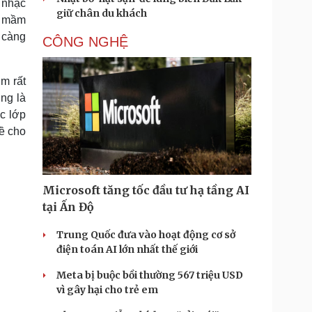
 nhạc
giữ chân du khách
ừ mầm
 càng
CÔNG NGHỆ
m rất
ng là
c lớp
ề cho
Microsoft tăng tốc đầu tư hạ tầng AI
tại Ấn Độ
Trung Quốc đưa vào hoạt động cơ sở
điện toán AI lớn nhất thế giới
Meta bị buộc bồi thường 567 triệu USD
vì gây hại cho trẻ em