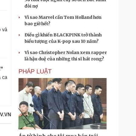
đòi nợ
Vì sao Marvel cần Tom Holland hơn
bao giờ hết?
p và
Điều gì khiến BLACKPINK trở thành
biểu tượng của K-pop sau 10 năm?
Vì sao Christopher Nolan xem rapper
là hậu duệ của những thi sĩ hát rong?
a”
PHÁP LUẬT
ả ca
V.VN