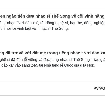
n ngào tiễn đưa nhạc sĩ Thế Song về cõi vĩnh hằng
ếng nhạc “Nơi đảo xa”, rất đông nghệ sĩ, bạn bè, đồng nghiệ
ến nói lời vĩnh biệt với nhạc sĩ Thế Song.
g đã trở về với đất mẹ trong tiếng nhạc “Nơi đảo x
hệ sĩ đã đến lễ viếng và đưa tang nhạc sĩ Thế Song – tác gi
i đảo xa” vào sáng 24/5 tại Nhà tang lễ Quốc gia (Hà Nội).
PV/VO