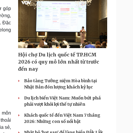
ự góp
ường,
. Đặc
elong
Hội chợ Du lịch quốc tế TP.HCM
2026 có quy mô lớn nhất từ trước
đến nay
Bảo tàng Tưởng niệm Hòa bình tại
Nhật Bản đón lượng khách kỷ lục
Du lịch biển Việt Nam: Muốn bứt phá
phải vượt khỏi lợi thế tự nhiên
n môn
Khách quốc tế đến Việt Nam 7 tháng
thoải
2026: Những con số nổi bật
ia sẻ,
Nhặt bỏ 'hạt sạn' để làng biển Đắk Lắk