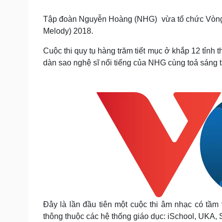
Tin nóng
Việt Nam
Tư vấn luật
Phân tích
Tập đoàn Nguyễn Hoàng (NHG) vừa tổ chức Vòng c
Melody) 2018.
Cuộc thi quy tụ hàng trăm tiết mục ở khắp 12 tỉnh th
Sức khỏe
Đời sống
dàn sao nghệ sĩ nổi tiếng của NHG cùng toả sáng t
Dinh dưỡng - món ngon
Nhà đẹp
Cây thuốc
Blog
Sản phụ khoa
Tình yêu - Gia đình
Nhi khoa
Nam khoa
Làm đẹp - giảm cân
Phòng mạch online
Ăn sạch sống khỏe
Cải chính
Đây là lần đầu tiên một cuộc thi âm nhạc có tầ
thông thuộc các hệ thống giáo dục: iSchool, UKA, 