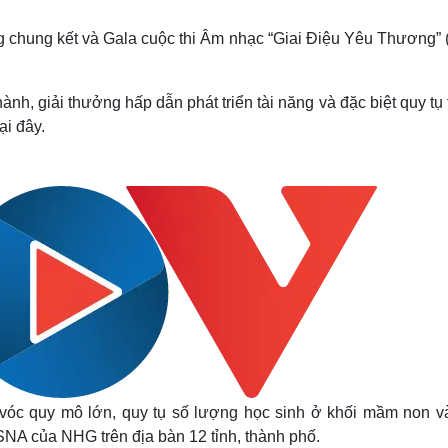
Lịch thi đấu bóng đá
Xe máy
Thế giới thể thao
Tư vấn
hung kết và Gala cuộc thi Âm nhạc “Giai Điệu Yêu Thương” 
eSports
V
Hậu trường
ành, giải thưởng hấp dẫn phát triển tài năng và đặc biệt quy tụ 
Văn hóa
Giải trí
D
ại đây.
Sân khấu - Điện ảnh
Nghệ sĩ
Văn học
Thời trang
Âm nhạc
Sao Việt
c
Di sản
m vóc quy mô lớn, quy tụ số lượng học sinh ở khối mầm non v
SNA của NHG trên địa bàn 12 tỉnh, thành phố.