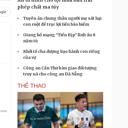
Án tử hình cho tội mua bán trái
phép chất ma túy
gle
Tuyên án chung thân người mẹ sát hại
con ruột để trục lợi tiền bảo hiểm
Giang hồ mạng “Tiến Bịp” lĩnh án 8
năm tù
Khởi tố cha dượng bạo hành con riêng
của vợ
Công an Cần Thơ bàn giao đối tượng
truy nã cho công an Đà Nẵng
THỂ THAO